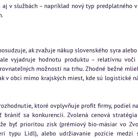
 aj v službách – napríklad nový typ predplatného v
h.
posudzuje, ak zvažuje nákup slovenského syra alebo 
 ale vyjadruje hodnotu produktu – relatívnu voči 
porovnateľných možností na trhu. Zhodné bežné mlie
ak v obci mimo krajských miest, kde sú logistické ná
ozhodnutie, ktoré ovplyvňuje profit firmy, podiel na 
 brániť sa konkurencii. Zvolená cenová stratégia
že byť prioritou zisk (prémiový bio-mäsiar vo Zvol
ri typu Lidl), alebo udržiavanie pozície medzi s