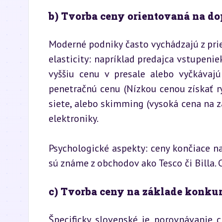
b) Tvorba ceny orientovaná na do
Moderné podniky často vychádzajú z prie
elasticity: napríklad predajca vstupeniek
vyššiu cenu v presale alebo vyčkávajú
penetračnú cenu (Nízkou cenou získať rý
siete, alebo skimming (vysoká cena na za
elektroniky.
Psychologické aspekty: ceny končiace na
sú známe z obchodov ako Tesco či Billa.
c) Tvorba ceny na základe konku
Špecificky slovenské je porovnávanie 