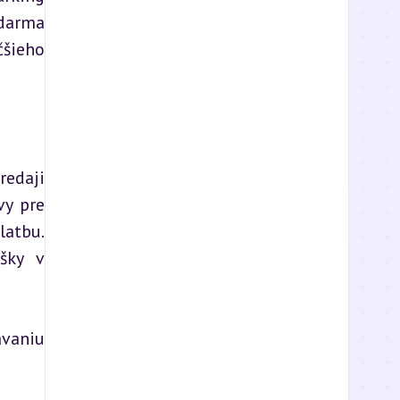
darma 
šieho 
edaji 
y pre 
atbu. 
ky v 
vaniu 