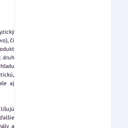
zický 
), či 
odukt 
 druh 
ohľadu 
ckú, 
le aj 
išujú 
alšie 
ály a 