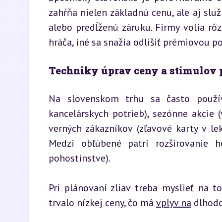
zahŕňa nielen základnú cenu, ale aj služ
alebo predĺženú záruku. Firmy volia rôz
hráča, iné sa snažia odlíšiť prémiovou p
Techniky úprav ceny a stimulov 
Na slovenskom trhu sa často používa
kancelárskych potrieb), sezónne akcie (v
verných zákazníkov (zľavové karty v l
Medzi obľúbené patrí rozširovanie 
pohostinstve).
Pri plánovaní zliav treba myslieť na t
trvalo nízkej ceny, čo má 
vplyv na
 dlhod