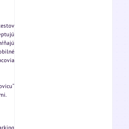
estov 
ptujú 
ŕňajú 
bilné 
covia 
vicu“ 
mi.
rking 