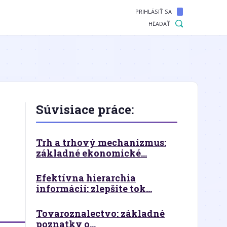
PRIHLÁSIŤ SA
HĽADAŤ
Súvisiace práce:
Trh a trhový mechanizmus:
základné ekonomické...
Efektívna hierarchia
informácií: zlepšite tok...
Tovaroznalectvo: základné
poznatky o...