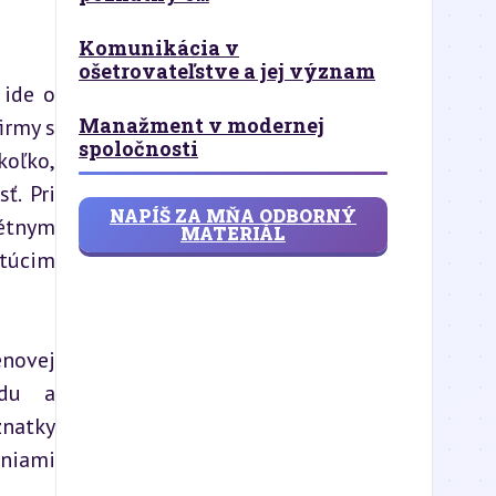
Komunikácia v
ošetrovateľstve a jej význam
ide o 
Manažment v modernej
rmy s 
spoločnosti
oľko, 
. Pri 
NAPÍŠ ZA MŇA ODBORNÝ
étnym 
MATERIÁL
túcim 
novej 
du a 
natky 
iami 