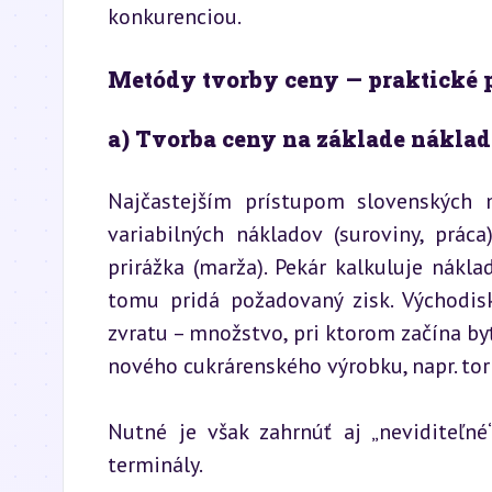
konkurenciou.
Metódy tvorby ceny — praktické 
a) Tvorba ceny na základe nákla
Najčastejším prístupom slovenských m
variabilných nákladov (suroviny, práca
prirážka (marža). Pekár kalkuluje nákla
tomu pridá požadovaný zisk. Východis
zvratu – množstvo, pri ktorom začína byť
nového cukrárenského výrobku, napr. tort
Nutné je však zahrnúť aj „neviditeľné“
terminály.