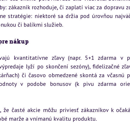
by: zákazník rozhoduje, či zaplatí viac za dopravu z
ne stratégie: niektoré sa držia pod úrovňou najväč
onukou či balíkmi služieb.
pre nákup
jú kvantitatívne zľavy (napr. 5+1 zdarma v pr
ýpredaje lyží po skončení sezóny), fidelizačné zľav
ekárňach) či časovo obmedzené skontá za včasnú pl
hodnoty v podobe bonusov (k pivu zdarma orieš
o, že časté akcie môžu priviesť zákazníkov k očaká
obé marže a vnímanú kvalitu produktu.