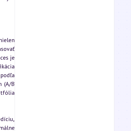
ielen 
sovať 
es je 
kácia 
podľa 
 (A/B 
fólia 
íciu, 
málne 