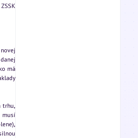
 ZSSK 
novej 
danej 
ko má 
klady 
trhu, 
 musí 
ene), 
ilnou 