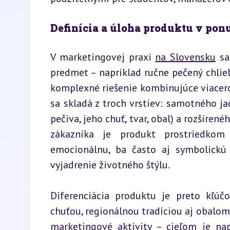
Definícia a úloha produktu v pon
V marketingovej praxi 
na Slovensku
 s
predmet – napríklad ručne pečený chlieb 
komplexné riešenie kombinujúce viacero 
sa skladá z troch vrstiev: samotného jad
pečiva, jeho chuť, tvar, obal) a rozšírené
zákazníka je produkt prostriedkom 
emocionálnu, ba často aj symbolickú 
vyjadrenie životného štýlu.
Diferenciácia produktu je preto kľúčo
chuťou, regionálnou tradíciou aj obalom.
marketingové aktivity – cieľom je nap