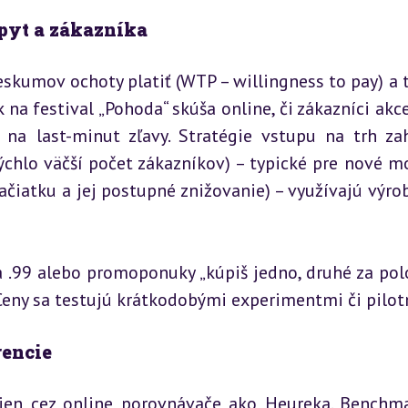
pyt a zákazníka
skumov ochoty platiť (WTP – willingness to pay) a t
 na festival „Pohoda“ skúša online, či zákazníci akce
 na last-minut zľavy. Stratégie vstupu na trh zah
chlo väčší počet zákazníkov) – typické pre nové mo
čiatku a jej postupné znižovanie) – využívajú výrob
 .99 alebo promoponuky „kúpiš jedno, druhé za polo
 Ceny sa testujú krátkodobými experimentmi či pilot
rencie
cien cez online porovnávače ako Heureka. Benchma