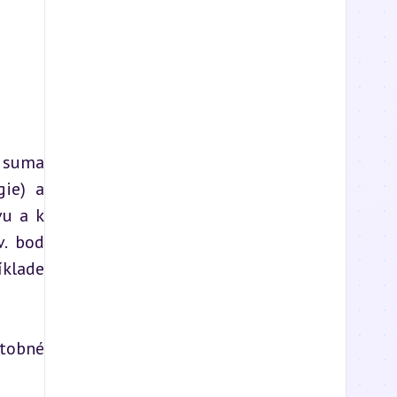
 suma 
ie) a 
u a k 
. bod 
klade 
tobné 