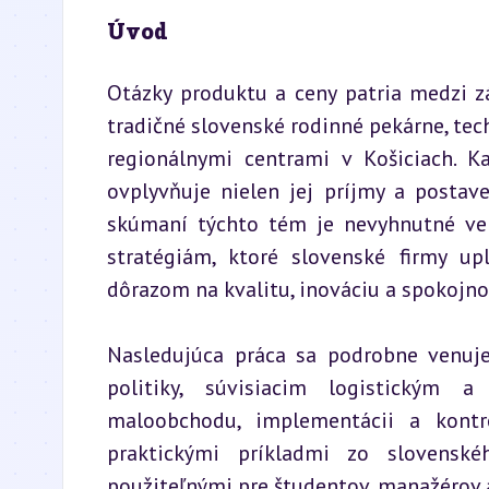
Úvod
Otázky produktu a ceny patria medzi zá
tradičné slovenské rodinné pekárne, tech
regionálnymi centrami v Košiciach. K
ovplyvňuje nielen jej príjmy a postave
skúmaní týchto tém je nevyhnutné ve
stratégiám, ktoré slovenské firmy up
dôrazom na kvalitu, inováciu a spokojno
Nasledujúca práca sa podrobne venuje 
politiky, súvisiacim logistickým
maloobchodu, implementácii a kontro
praktickými príkladmi zo slovenské
použiteľnými pre študentov, manažérov a