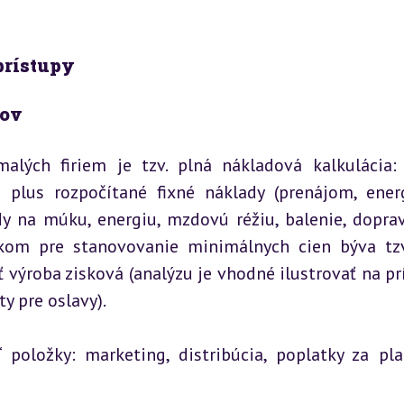
prístupy
dov
alých firiem je tzv. plná nákladová kalkulácia:
) plus rozpočítané fixné náklady (prenájom, energ
dy na múku, energiu, mzdovú réžiu, balenie, doprav
kom pre stanovovanie minimálnych cien býva tzv
 výroba zisková (analýzu je vhodné ilustrovať na prí
y pre oslavy).
 položky: marketing, distribúcia, poplatky za pla