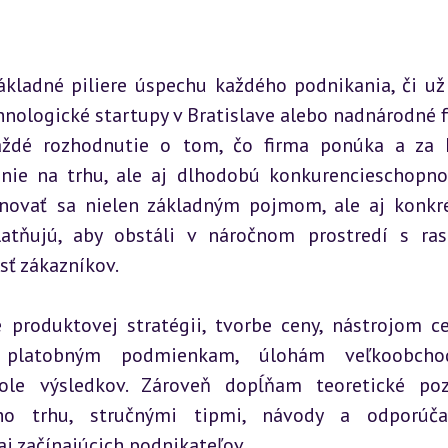
kladné piliere úspechu každého podnikania, či už 
nologické startupy v Bratislave alebo nadnárodné fi
aždé rozhodnutie o tom, čo firma ponúka a za k
nie na trhu, ale aj dlhodobú konkurencieschopnosť
novať sa nielen základným pojmom, ale aj konkr
latňujú, aby obstáli v náročnom prostredí s ras
sť zákazníkov.
produktovej stratégii, tvorbe ceny, nástrojom ce
 a platobným podmienkam, úlohám veľkoobcho
le výsledkov. Zároveň dopĺňam teoretické poz
ho trhu, stručnými tipmi, návody a odporúčan
j začínajúcich podnikateľov.