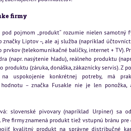
uke firmy
a pod pojmom „produkt“ rozumie nielen samotný fy
značky Liptov –, ale aj služba (napríklad účtovníctvo
prvkov (telekomunikačné balíčky, internet + TV). Pr
ra (napr. nasýtenie hladu), reálneho produktu (napr.
ho produktu (záruka, donáška, zákaznícky servis). Z p
na uspokojenie konkrétnej potreby, má prakti
hodnotu – značka Fusakle nie je len ponožka, a
vá: slovenské pivovary (napríklad Urpiner) sa odl
 Pre firmy znamená produkt tiež vstupnú bránu pre ď
ojiť kvalitný produkt na správne distribučné kan