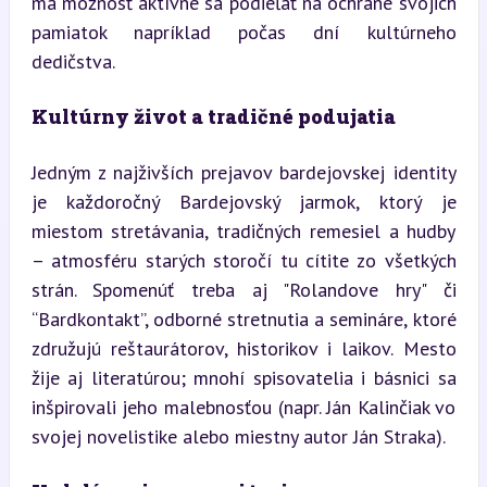
má možnosť aktívne sa podieľať na ochrane svojich 
pamiatok napríklad počas dní kultúrneho 
dedičstva.
Kultúrny život a tradičné podujatia
Jedným z najživších prejavov bardejovskej identity 
je každoročný Bardejovský jarmok, ktorý je 
miestom stretávania, tradičných remesiel a hudby 
– atmosféru starých storočí tu cítite zo všetkých 
strán. Spomenúť treba aj "Rolandove hry" či 
“Bardkontakt”, odborné stretnutia a semináre, ktoré 
združujú reštaurátorov, historikov i laikov. Mesto 
žije aj literatúrou; mnohí spisovatelia i básnici sa 
inšpirovali jeho malebnosťou (napr. Ján Kalinčiak vo 
svojej novelistike alebo miestny autor Ján Straka).