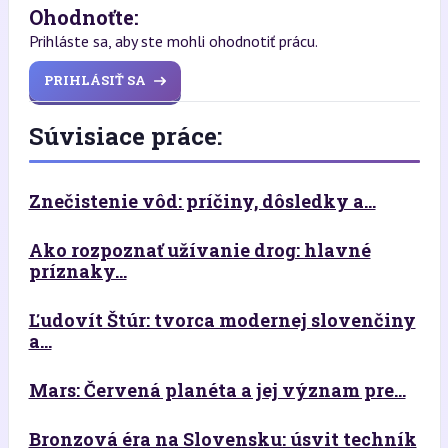
Ohodnoťte:
Prihláste sa, aby ste mohli ohodnotiť prácu.
PRIHLÁSIŤ SA
Súvisiace práce:
Znečistenie vôd: príčiny, dôsledky a...
Ako rozpoznať užívanie drog: hlavné
príznaky...
Ľudovít Štúr: tvorca modernej slovenčiny
a...
Mars: Červená planéta a jej význam pre...
Bronzová éra na Slovensku: úsvit techník