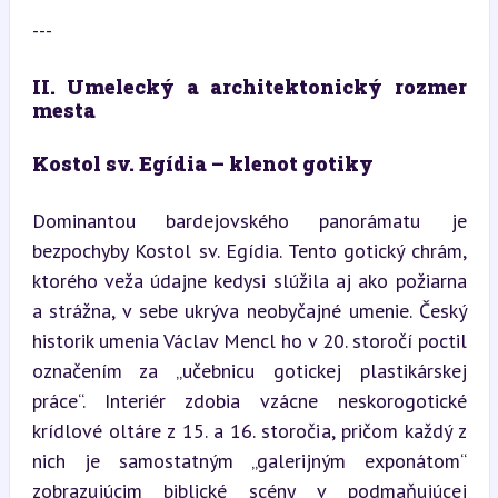
---
II. Umelecký a architektonický rozmer 
mesta
Kostol sv. Egídia – klenot gotiky
Dominantou bardejovského panorámatu je 
bezpochyby Kostol sv. Egídia. Tento gotický chrám, 
ktorého veža údajne kedysi slúžila aj ako požiarna 
a strážna, v sebe ukrýva neobyčajné umenie. Český 
historik umenia Václav Mencl ho v 20. storočí poctil 
označením za „učebnicu gotickej plastikárskej 
práce“. Interiér zdobia vzácne neskorogotické 
krídlové oltáre z 15. a 16. storočia, pričom každý z 
nich je samostatným „galerijným exponátom“ 
zobrazujúcim biblické scény v podmaňujúcej 