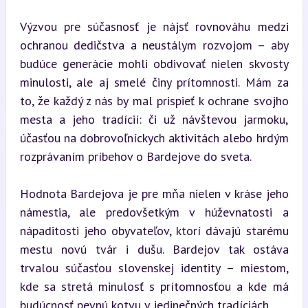
Výzvou pre súčasnosť je nájsť rovnováhu medzi 
ochranou dedičstva a neustálym rozvojom – aby 
budúce generácie mohli obdivovať nielen skvosty 
minulosti, ale aj smelé činy prítomnosti. Mám za 
to, že každý z nás by mal prispieť k ochrane svojho 
mesta a jeho tradícií: či už návštevou jarmoku, 
účasťou na dobrovoľníckych aktivitách alebo hrdým 
rozprávaním príbehov o Bardejove do sveta.
Hodnota Bardejova je pre mňa nielen v kráse jeho 
námestia, ale predovšetkým v húževnatosti a 
nápaditosti jeho obyvateľov, ktorí dávajú starému 
mestu novú tvár i dušu. Bardejov tak ostáva 
trvalou súčasťou slovenskej identity – miestom, 
kde sa stretá minulosť s prítomnosťou a kde má 
budúcnosť pevnú kotvu v jedinečných tradíciách.