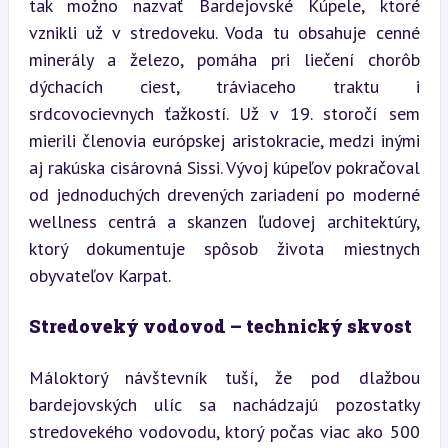
tak možno nazvať Bardejovské Kúpele, ktoré 
vznikli už v stredoveku. Voda tu obsahuje cenné 
minerály a železo, pomáha pri liečení chorôb 
dýchacích ciest, tráviaceho traktu i 
srdcovocievnych ťažkostí. Už v 19. storočí sem 
mierili členovia európskej aristokracie, medzi inými 
aj rakúska cisárovná Sissi. Vývoj kúpeľov pokračoval 
od jednoduchých drevených zariadení po moderné 
wellness centrá a skanzen ľudovej architektúry, 
ktorý dokumentuje spôsob života miestnych 
obyvateľov Karpat.
Stredoveký vodovod – technický skvost
Máloktorý návštevník tuší, že pod dlažbou 
bardejovských ulíc sa nachádzajú pozostatky 
stredovekého vodovodu, ktorý počas viac ako 500 