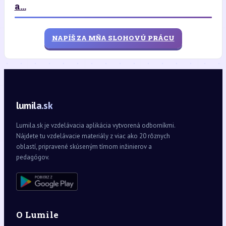
a...
NAPÍŠ ZA MŇA SLOHOVÚ PRÁCU
lumila.sk
Lumila.sk je vzdelávacia aplikácia vytvorená odborníkmi.
Nájdete tu vzdelávacie materiály z viac ako 20 rôznych
oblastí, pripravené skúseným tímom inžinierov a
pedagógov.
O Lumile