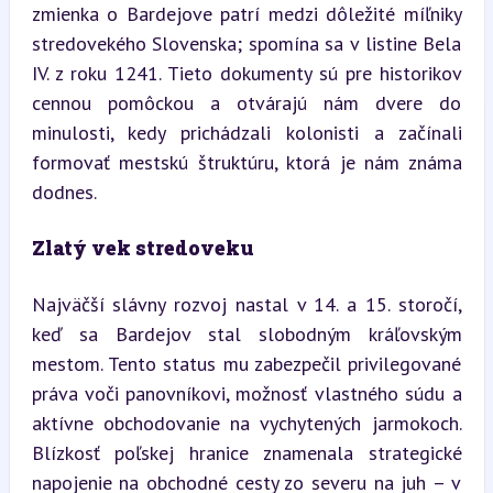
zmienka o Bardejove patrí medzi dôležité míľniky 
stredovekého Slovenska; spomína sa v listine Bela 
IV. z roku 1241. Tieto dokumenty sú pre historikov 
cennou pomôckou a otvárajú nám dvere do 
minulosti, kedy prichádzali kolonisti a začínali 
formovať mestskú štruktúru, ktorá je nám známa 
dodnes.
Zlatý vek stredoveku
Najväčší slávny rozvoj nastal v 14. a 15. storočí, 
keď sa Bardejov stal slobodným kráľovským 
mestom. Tento status mu zabezpečil privilegované 
práva voči panovníkovi, možnosť vlastného súdu a 
aktívne obchodovanie na vychytených jarmokoch. 
Blízkosť poľskej hranice znamenala strategické 
napojenie na obchodné cesty zo severu na juh – v 