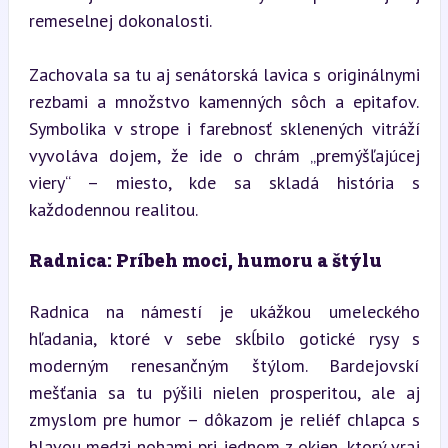
remeselnej dokonalosti.
Zachovala sa tu aj senátorská lavica s originálnymi 
rezbami a množstvo kamenných sôch a epitafov. 
Symbolika v strope i farebnosť sklenených vitráží 
vyvoláva dojem, že ide o chrám „premýšľajúcej 
viery“ – miesto, kde sa skladá história s 
každodennou realitou.
Radnica: Príbeh moci, humoru a štýlu
Radnica na námestí je ukážkou umeleckého 
hľadania, ktoré v sebe skĺbilo gotické rysy s 
moderným renesančným štýlom. Bardejovskí 
mešťania sa tu pýšili nielen prosperitou, ale aj 
zmyslom pre humor – dôkazom je reliéf chlapca s 
hlavou medzi nohami pri jednom z okien, ktorý vraj 