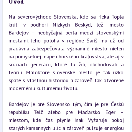
Úvod
Na severovýchode Slovenska, kde sa rieka Topľa 
krúti v podhorí Nízkych Beskýd, leží mesto 
Bardejov – neobyčajná perla medzi slovenskými 
mestami. Jeho poloha v regióne Šariš mu už od 
pradávna zabezpečovala významné miesto nielen 
na pomyselnej mape uhorského kráľovstva, ale aj v 
srdciach generácií, ktoré tu žili, obchodovali a 
tvorili. Máloktoré slovenské mesto je tak úzko 
späté s vlastnou históriou a zároveň tak otvorené 
modernému kultúrnemu životu.
Bardejov je pre Slovensko tým, čím je pre Českú 
republiku Telč alebo pre Maďarsko Eger – 
miestom, kde čas plynie inak. Vyžaruje pokoj 
starých kamenných ulíc a zároveň pulzuje energiou 