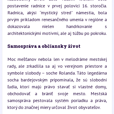
postavenie radnice v prvej polovici 16. storočia. 
Radnica, akýsi “mystický stred” námestia, bola 
prvým príkladom renesančného umenia v regióne a 
dokazovala nielen handrkovanie s 
architektonickými motívmi, ale aj túžbu po pokroku.
Samospráva a občiansky život
Moc mešťanov nebola len v melodráme mestskej 
rady, ale zrkadlila sa aj vo verejnom priestore a 
symbole slobody – soche Rolanda. Táto legedárna 
socha bardejovským pripomínala, že sú slobodní 
ľudia, ktorí majú právo stavať si vlastné domy, 
obchodovať a brániť svoje mesto. Mestská 
samospráva pestovala systém poriadku a práva, 
ktorý do značnej miery určoval život obyvateľov.