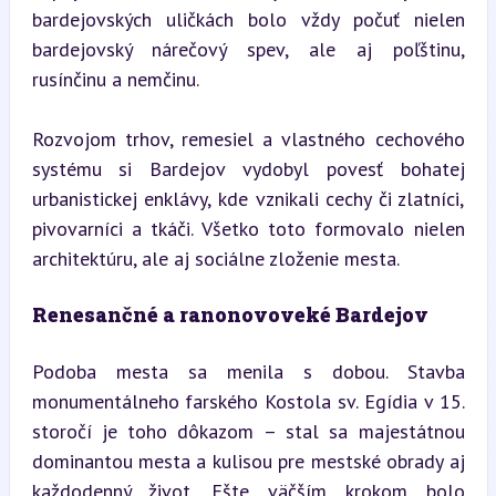
bardejovských uličkách bolo vždy počuť nielen 
bardejovský nárečový spev, ale aj poľštinu, 
rusínčinu a nemčinu.
Rozvojom trhov, remesiel a vlastného cechového 
systému si Bardejov vydobyl povesť bohatej 
urbanistickej enklávy, kde vznikali cechy či zlatníci, 
pivovarníci a tkáči. Všetko toto formovalo nielen 
architektúru, ale aj sociálne zloženie mesta.
Renesančné a ranonovoveké Bardejov
Podoba mesta sa menila s dobou. Stavba 
monumentálneho farského Kostola sv. Egídia v 15. 
storočí je toho dôkazom – stal sa majestátnou 
dominantou mesta a kulisou pre mestské obrady aj 
každodenný život. Ešte väčším krokom bolo 