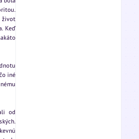
 bola 
itou. 
život 
. Keď 
akáto 
dnotu 
o iné 
vnému 
li od 
kých. 
kevnú 