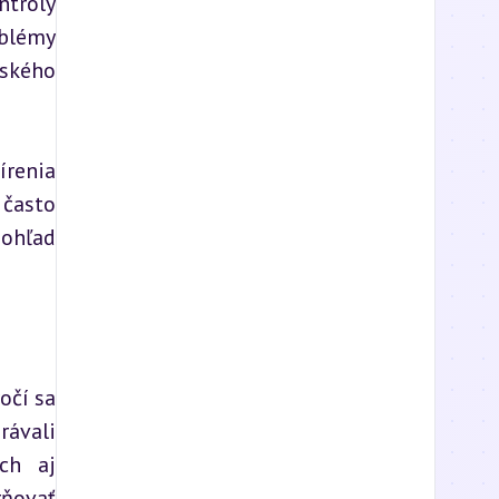
troly 
blémy 
ského 
renia 
často 
ohľad 
čí sa 
ávali 
ch aj 
ňovať 