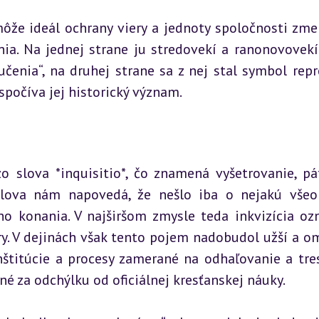
ôže ideál ochrany viery a jednoty spoločnosti zmen
nia. Na jednej strane ju stredovekí a ranonovovekí 
čenia“, na druhej strane sa z nej stal symbol repre
spočíva jej historický význam.
zo slova *inquisitio*, čo znamená vyšetrovanie, pát
slova nám napovedá, že nešlo iba o nejakú všeo
o konania. V najširšom zmysle teda inkvizícia ozn
ry. V dejinách však tento pojem nadobudol užší a o
nštitúcie a procesy zamerané na odhaľovanie a tres
né za odchýlku od oficiálnej kresťanskej náuky.