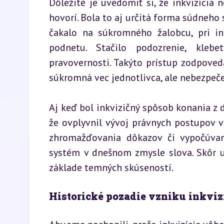
Dôležité je uvedomiť si, že inkvizícia 
hovorí. Bola to aj určitá forma súdneho 
čakalo na súkromného žalobcu, pri i
podnetu. Stačilo podozrenie, kleb
pravovernosti. Takýto prístup zodpoved
súkromná vec jednotlivca, ale nebezpeče
Aj keď bol inkvizičný spôsob konania z
že ovplyvnil vývoj právnych postupov v 
zhromažďovania dôkazov či vypočúvani
systém v dnešnom zmysle slova. Skôr uka
základe temných skúseností.
Historické pozadie vzniku inkviz