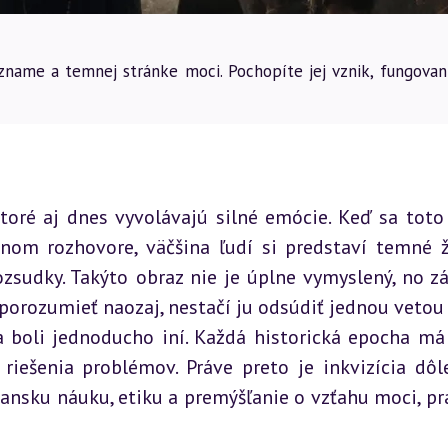
 význame a temnej stránke moci. Pochopíte jej vznik, fungovan
toré aj dnes vyvolávajú silné emócie. Keď sa toto 
nom rozhovore, väčšina ľudí si predstaví temné ža
zsudky. Takýto obraz nie je úplne vymyslený, no zá
porozumieť naozaj, nestačí ju odsúdiť jednou vetou a
a boli jednoducho iní. Každá historická epocha má 
riešenia problémov. Práve preto je inkvizícia dôle
iansku náuku, etiku a premýšľanie o vzťahu moci, pra