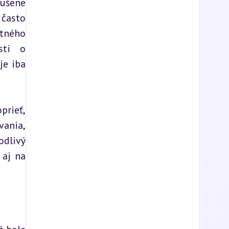
ušene 
často 
tného 
ti o 
e iba 
rieť, 
ania, 
dlivý 
aj na 