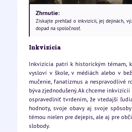
Zhrnutie:
Získajte prehľad o inkvizícii, jej dejinách,
dopad na spoločnosť.
Inkvizícia
Inkvizícia patrí k historickým témam, k
vysloví v škole, v médiách alebo v bež
mučenie, fanatizmus a nespravodlivé ro
býva zjednodušený. Ak chceme inkvizícii 
ospravedlniť tvrdením, že vtedajší ľudi
hodnoty, svoje obavy aj svoje spôsoby 
témou nielen pre dejepis, ale aj pre obč
slobody.