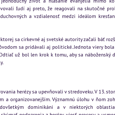
 jednoduchý život a hlásanie evanjelia mimo kon
ovovali ľudí aj preto, že reagovali na skutočné pro
 duchovných a vzdialenosť medzi ideálom kresťan
torej sa cirkevné aj svetské autority začali báť rozší
odom sa pridávali aj politické. Jednota viery bola 
dtiaľ už bol len krok k tomu, aby sa náboženský d
y.
ovania herézy sa upevňovali v stredoveku. V 13. storo
ším a organizovanejším. Významnú úlohu v ňom zohr
dovšetkým dominikáni a v niektorých oblastia
i skúmať podozrenia z herézy, viesť procesy a usmer