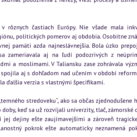
y v rôznych častiach Európy. Nie všade mala inkvi
iónu, politických pomerov aj obdobia. Osobitne zná
ívnej pamäti azda najneslávnejšia. Bola úzko prepoj
 zameriavala aj na ľudí podozrivých z neúpri
dmi a moslimami. V Taliansku zase zohrávala výz
r spojila aj s dohľadom nad učením v období reformá
la ďalšia verzia s vlastnými špecifikami.
o „temného stredoveku“, ako sa občas zjednodušene ho
doby, keď sa už rozvíjali univerzity, tlač, zámorské o
jej dejiny ešte zaujímavejšími a zároveň tragickej
elanostný pokrok ešte automaticky neznamená pok