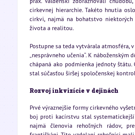
prax. Valdenskí zdôrazňovali chudobu,
cirkevnej hierarchie. Takéto hnutia osl
cirkvi, najmä na bohatstvo niektorých
života a realitou.
Postupne sa teda vytvárala atmosféra, v k
„nesprávneho učenia“. K náboženským dôv
chápaná ako podmienka jednoty štátu. O
stal súčasťou širšej spoločenskej kontrol
Rozvoj inkvizície v dejinách
Prvé výraznejšie formy cirkevného vyšetr
boj proti kacírstvu stal systematickej
najmä členovia rehoľných rádov, pre
františkáni. Títo vzdelaní rehoľníci mal