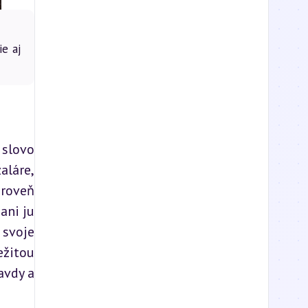
ie aj
slovo 
láre, 
roveň 
ni ju 
svoje 
žitou 
vdy a 