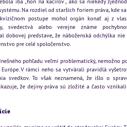
nebola iba „hon na kacírov“, ako sa niekedy zjednod
systému. Na rozdiel od starších foriem práva, kde sa 
nkvizičnom postupe mohol orgán konať aj z vlas
ety, svedectvá alebo verejne známe pochybnos
al dobovej predstave, že náboženská odchýlka nie j
nstvo pre celé spoločenstvo.
 dnešného pohľadu veľmi problematický, nemožno pop
Európe. V rámci neho sa vytvárali pravidlá vyšetrov
a svedkov. To však neznamená, že išlo o spravo
zuje, že dejiny práva sú zložité a často vznikali 
ície