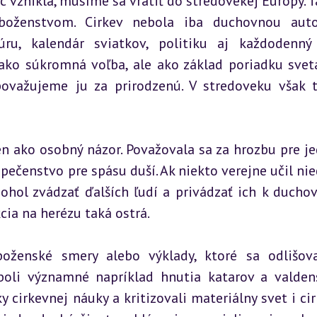
c vznikla, musíme sa vrátiť do stredovekej Európy. Tá
oženstvom. Cirkev nebola iba duchovnou autor
úru, kalendár sviatkov, politiku aj každodenný 
ako súkromná voľba, ale ako základ poriadku sveta
važujeme ju za prirodzenú. V stredoveku však t
n ako osobný názor. Považovala sa za hrozbu pre je
pečenstvo pre spásu duší. Ak niekto verejne učil nieč
ohol zvádzať ďalších ľudí a privádzať ich k ducho
kcia na herézu taká ostrá.
oženské smery alebo výklady, ktoré sa odlišova
 boli významné napríklad hnutia katarov a valdens
 cirkevnej náuky a kritizovali materiálny svet i cir