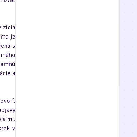
zícia 
ma je 
ená s 
mného 
namnú 
cie a 
vorí. 
bjavy 
šími. 
rok v 