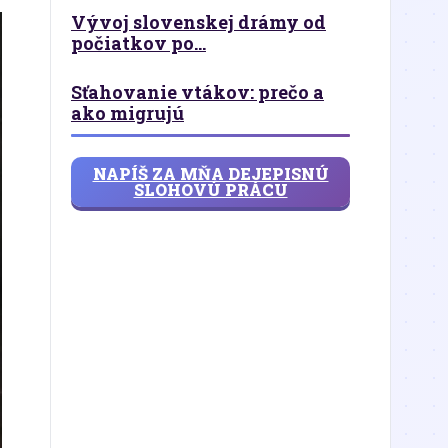
Vývoj slovenskej drámy od
počiatkov po...
Sťahovanie vtákov: prečo a
ako migrujú
NAPÍŠ ZA MŇA DEJEPISNÚ
SLOHOVÚ PRÁCU