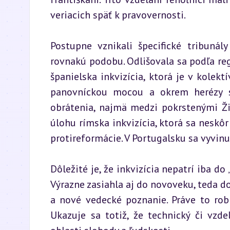
veriacich späť k pravovernosti.
Postupne vznikali špecifické tribunál
rovnakú podobu. Odlišovala sa podľa reg
španielska inkvizícia, ktorá je v kolekt
panovníckou mocou a okrem herézy sa
obrátenia, najmä medzi pokrstenými Ži
úlohu rímska inkvizícia, ktorá sa neskô
protireformácie. V Portugalsku sa vyvinu
Dôležité je, že inkvizícia nepatrí iba d
Výrazne zasiahla aj do novoveku, teda do 
a nové vedecké poznanie. Práve to robí 
Ukazuje sa totiž, že technický či vzd