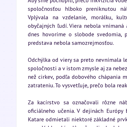
Aby sme pochopili, prečo inkvizícia vôbe
spoločnosťou hlboko preniknutou náb
Vplývala na vzdelanie, morálku, kult
obyčajných ľudí. Viera nebola vnímaná 
dnes hovoríme o slobode svedomia, po
predstava nebola samozrejmosťou.
Odchýlka od viery sa preto nevnímala le
spoločnosti a v istom zmysle aj za nebez
než cirkev, podľa dobového chápania m
zatrateniu. To vysvetľuje, prečo bola rea
Za kacírstvo sa označovali rôzne náb
oficiálneho učenia. V dejinách Európy
Katare odmietali niektoré základné prvky