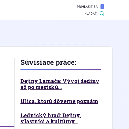
PRIHLÁSIŤ SA
HĽADAŤ
Súvisiace práce:
Dejiny Lamača: Vývoj dediny
až po mestskú...
Ulica, ktorú dôverne poznám
Lednický hrad: Dejiny,
vlastníci a kultúrny...