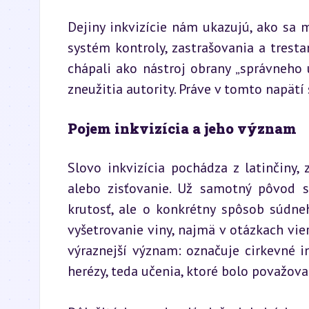
Dejiny inkvizície nám ukazujú, ako sa m
systém kontroly, zastrašovania a tresta
chápali ako nástroj obrany „správneho u
zneužitia autority. Práve v tomto napätí 
Pojem inkvizícia a jeho význam
Slovo inkvizícia pochádza z latinčiny, 
alebo zisťovanie. Už samotný pôvod 
krutosť, ale o konkrétny spôsob súdneh
vyšetrovanie viny, najmä v otázkach vie
výraznejší význam: označuje cirkevné i
herézy, teda učenia, ktoré bolo považova