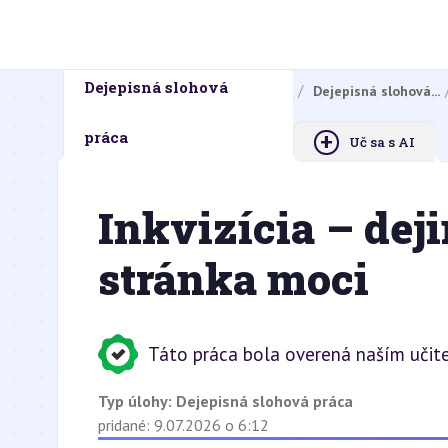
Dejepisná slohová
Domovská stránka
Domáce úlohy
Dejepisná slohová...
+
práca
Uč sa s AI
Inkvizícia – dej
stránka moci
Táto práca bola overená naším učite
Typ úlohy:
Dejepisná slohová práca
pridané: 9.07.2026 o 6:12