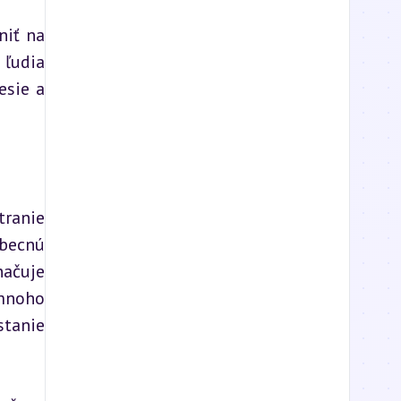
iť na 
ľudia 
sie a 
ranie 
becnú 
ačuje 
mnoho 
tanie 