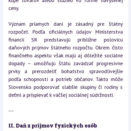
kúpe tovarov alebo služieb vo forme navýšenej 
ceny.
Význam priamych daní je zásadný pre štátny 
rozpočet. Podľa oficiálnych údajov Ministerstva 
financií SR predstavujú príbližne polovicu 
daňových príjmov štátneho rozpočtu. Okrem čisto 
finančného aspektu však majú aj dôležité sociálne 
dopady – umožňujú štátu zavádzať progresívne 
prvky a prerozdeliť bohatstvo spravodlivejšie 
podľa schopností a potrieb občanov. Takto môže 
Slovensko podporovať slabšie skupiny či rodiny s 
deťmi a prispievať k väčšej sociálnej súdržnosti.
---
II. Daň z príjmov fyzických osôb