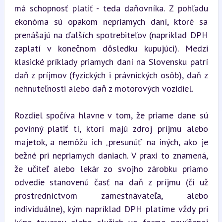
má schopnosť platiť - teda daňovníka. Z pohľadu 
ekonóma sú opakom nepriamych daní, ktoré sa 
prenášajú na ďalších spotrebiteľov (napríklad DPH 
zaplatí v konečnom dôsledku kupujúci). Medzi 
klasické príklady priamych daní na Slovensku patrí 
daň z príjmov (fyzických i právnických osôb), daň z 
nehnuteľnosti alebo daň z motorových vozidiel.
Rozdiel spočíva hlavne v tom, že priame dane sú 
povinný platiť tí, ktorí majú zdroj príjmu alebo 
majetok, a nemôžu ich „presunúť“ na iných, ako je 
bežné pri nepriamych daniach. V praxi to znamená, 
že učiteľ alebo lekár zo svojho zárobku priamo 
odvedie stanovenú časť na daň z príjmu (či už 
prostredníctvom zamestnávateľa, alebo 
individuálne), kým napríklad DPH platíme vždy pri 