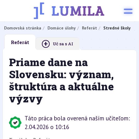
Domovská stránka
Domáce úlohy
Referát
Stredné školy
+
Referát
Uč sa s AI
Priame dane na
Slovensku: význam,
štruktúra a aktuálne
výzvy
Táto práca bola overená naším učiteľom:
2.04.2026 o 10:16