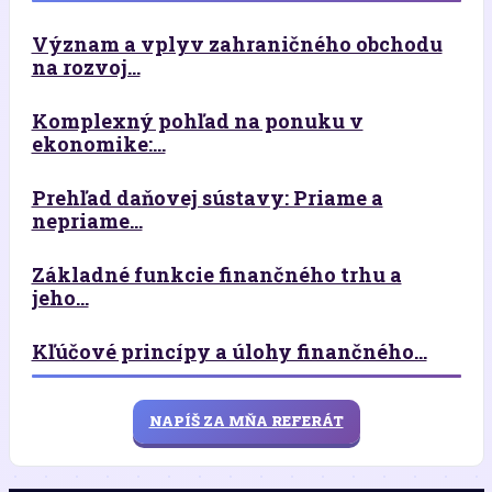
Význam a vplyv zahraničného obchodu
na rozvoj...
Komplexný pohľad na ponuku v
ekonomike:...
Prehľad daňovej sústavy: Priame a
nepriame...
Základné funkcie finančného trhu a
jeho...
Kľúčové princípy a úlohy finančného...
NAPÍŠ ZA MŇA REFERÁT