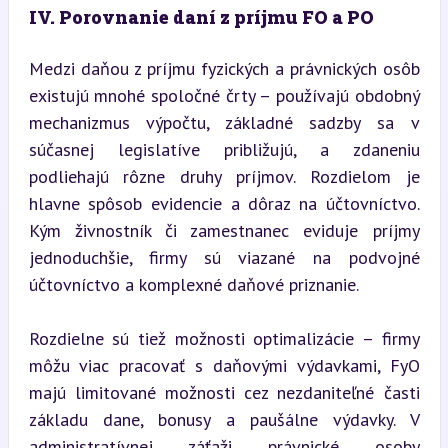
IV. Porovnanie daní z príjmu FO a PO
Medzi daňou z príjmu fyzických a právnických osôb 
existujú mnohé spoločné črty – používajú obdobný 
mechanizmus výpočtu, základné sadzby sa v 
súčasnej legislatíve približujú, a zdaneniu 
podliehajú rôzne druhy príjmov. Rozdielom je 
hlavne spôsob evidencie a dôraz na účtovníctvo. 
Kým živnostník či zamestnanec eviduje príjmy 
jednoduchšie, firmy sú viazané na podvojné 
účtovníctvo a komplexné daňové priznanie.
Rozdielne sú tiež možnosti optimalizácie – firmy 
môžu viac pracovať s daňovými výdavkami, FyO 
majú limitované možnosti cez nezdaniteľné časti 
základu dane, bonusy a paušálne výdavky. V 
administratívnej záťaži právnické osoby 