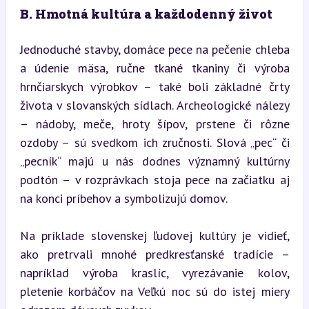
B. Hmotná kultúra a každodenný život
Jednoduché stavby, domáce pece na pečenie chleba 
a údenie mäsa, ručne tkané tkaniny či výroba 
hrnčiarskych výrobkov – také boli základné črty 
života v slovanských sídlach. Archeologické nálezy 
– nádoby, meče, hroty šípov, prstene či rôzne 
ozdoby – sú svedkom ich zručnosti. Slová „pec“ či 
„pecník“ majú u nás dodnes významný kultúrny 
podtón – v rozprávkach stoja pece na začiatku aj 
na konci príbehov a symbolizujú domov.
Na príklade slovenskej ľudovej kultúry je vidieť, 
ako pretrvali mnohé predkresťanské tradície – 
napríklad výroba kraslíc, vyrezávanie kolov, 
pletenie korbáčov na Veľkú noc sú do istej miery 