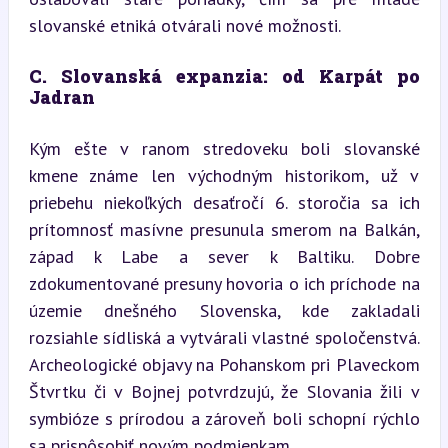
slovanské etniká otvárali nové možnosti.
C. Slovanská expanzia: od Karpát po 
Jadran
Kým ešte v ranom stredoveku boli slovanské 
kmene známe len východným historikom, už v 
priebehu niekoľkých desaťročí 6. storočia sa ich 
prítomnosť masívne presunula smerom na Balkán, 
západ k Labe a sever k Baltiku. Dobre 
zdokumentované presuny hovoria o ich príchode na 
územie dnešného Slovenska, kde zakladali 
rozsiahle sídliská a vytvárali vlastné spoločenstvá. 
Archeologické objavy na Pohanskom pri Plaveckom 
Štvrtku či v Bojnej potvrdzujú, že Slovania žili v 
symbióze s prírodou a zároveň boli schopní rýchlo 
sa prispôsobiť novým podmienkam.