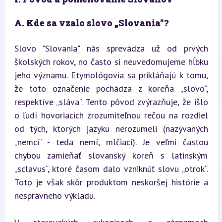
A. Kde sa vzalo slovo „Slovania“?
Slovo "Slovania" nás sprevádza už od prvých 
školských rokov, no často si neuvedomujeme hĺbku 
jeho významu. Etymológovia sa prikláňajú k tomu, 
že toto označenie pochádza z koreňa „slovo“, 
respektíve „sláva“. Tento pôvod zvýrazňuje, že išlo 
o ľudí hovoriacich zrozumiteľnou rečou na rozdiel 
od tých, ktorých jazyku nerozumeli (nazývaných 
„nemci“ - teda nemí, mlčiaci). Je veľmi častou 
chybou zamieňať slovanský koreň s latinským 
„sclavus“, ktoré časom dalo vzniknúť slovu „otrok“. 
Toto je však skôr produktom neskoršej histórie a 
nesprávneho výkladu.