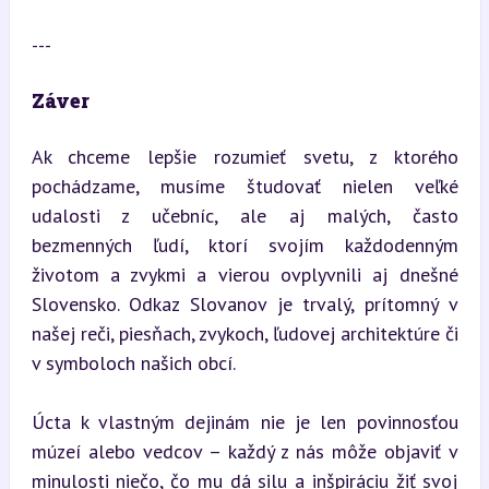
---
Záver
Ak chceme lepšie rozumieť svetu, z ktorého 
pochádzame, musíme študovať nielen veľké 
udalosti z učebníc, ale aj malých, často 
bezmenných ľudí, ktorí svojím každodenným 
životom a zvykmi a vierou ovplyvnili aj dnešné 
Slovensko. Odkaz Slovanov je trvalý, prítomný v 
našej reči, piesňach, zvykoch, ľudovej architektúre či 
v symboloch našich obcí.
Úcta k vlastným dejinám nie je len povinnosťou 
múzeí alebo vedcov – každý z nás môže objaviť v 
minulosti niečo, čo mu dá silu a inšpiráciu žiť svoj 