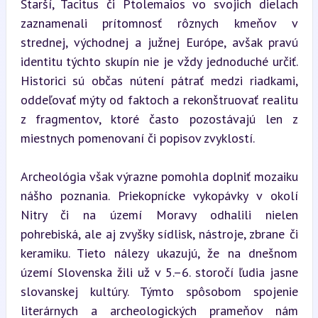
Starší, Tacitus či Ptolemaios vo svojich dielach 
zaznamenali prítomnosť rôznych kmeňov v 
strednej, východnej a južnej Európe, avšak pravú 
identitu týchto skupín nie je vždy jednoduché určiť. 
Historici sú občas nútení pátrať medzi riadkami, 
oddeľovať mýty od faktoch a rekonštruovať realitu 
z fragmentov, ktoré často pozostávajú len z 
miestnych pomenovaní či popisov zvyklostí.
Archeológia však výrazne pomohla doplniť mozaiku 
nášho poznania. Priekopnícke vykopávky v okolí 
Nitry či na území Moravy odhalili nielen 
pohrebiská, ale aj zvyšky sídlisk, nástroje, zbrane či 
keramiku. Tieto nálezy ukazujú, že na dnešnom 
území Slovenska žili už v 5.–6. storočí ľudia jasne 
slovanskej kultúry. Týmto spôsobom spojenie 
literárnych a archeologických prameňov nám 