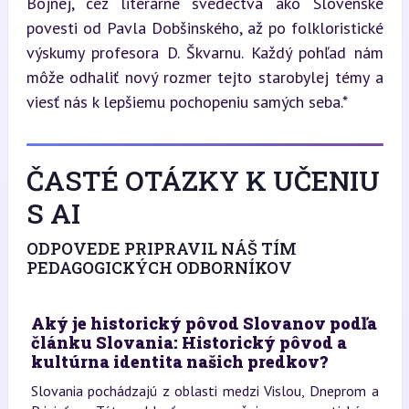
Bojnej, cez literárne svedectvá ako Slovenské 
povesti od Pavla Dobšinského, až po folkloristické 
výskumy profesora D. Škvarnu. Každý pohľad nám 
môže odhaliť nový rozmer tejto starobylej témy a 
viesť nás k lepšiemu pochopeniu samých seba.*
ČASTÉ OTÁZKY K UČENIU
S AI
ODPOVEDE PRIPRAVIL NÁŠ TÍM
PEDAGOGICKÝCH ODBORNÍKOV
Aký je historický pôvod Slovanov podľa
článku Slovania: Historický pôvod a
kultúrna identita našich predkov?
Slovania pochádzajú z oblasti medzi Vislou, Dneprom a