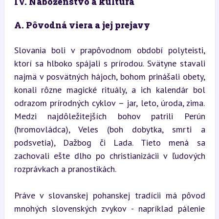
IV. Náboženstvo a kultúra
A. Pôvodná viera a jej prejavy
Slovania boli v prapôvodnom období polyteisti, 
ktorí sa hlboko spájali s prírodou. Svätyne stavali 
najmä v posvätných hájoch, bohom prinášali obety, 
konali rôzne magické rituály, a ich kalendár bol 
odrazom prírodných cyklov – jar, leto, úroda, zima. 
Medzi najdôležitejších bohov patrili Perún 
(hromovládca), Veles (boh dobytka, smrti a 
podsvetia), Dažbog či Lada. Tieto mená sa 
zachovali ešte dlho po christianizácii v ľudových 
rozprávkach a pranostikách.
Práve v slovanskej pohanskej tradícii má pôvod 
mnohých slovenských zvykov - napríklad pálenie 