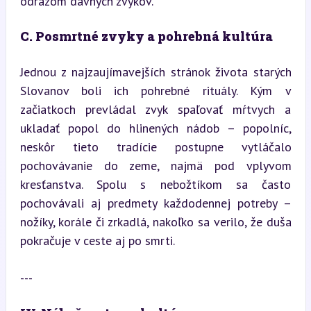
odrazom dávnych zvykov.
C. Posmrtné zvyky a pohrebná kultúra
Jednou z najzaujímavejších stránok života starých 
Slovanov boli ich pohrebné rituály. Kým v 
začiatkoch prevládal zvyk spaľovať mŕtvych a 
ukladať popol do hlinených nádob – popolníc, 
neskôr tieto tradície postupne vytláčalo 
pochovávanie do zeme, najmä pod vplyvom 
kresťanstva. Spolu s nebožtíkom sa často 
pochovávali aj predmety každodennej potreby – 
nožíky, korále či zrkadlá, nakoľko sa verilo, že duša 
pokračuje v ceste aj po smrti.
---