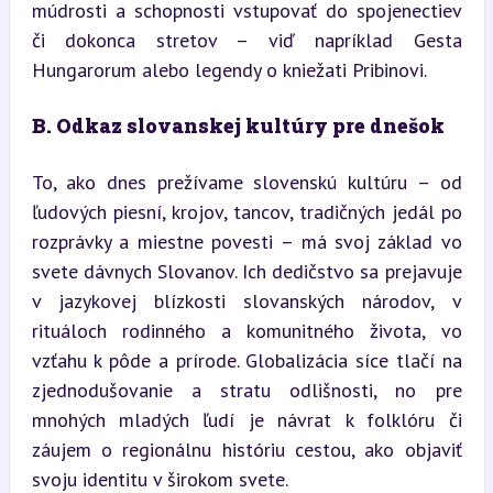
múdrosti a schopnosti vstupovať do spojenectiev 
či dokonca stretov – viď napríklad Gesta 
Hungarorum alebo legendy o kniežati Pribinovi.
B. Odkaz slovanskej kultúry pre dnešok
To, ako dnes prežívame slovenskú kultúru – od 
ľudových piesní, krojov, tancov, tradičných jedál po 
rozprávky a miestne povesti – má svoj základ vo 
svete dávnych Slovanov. Ich dedičstvo sa prejavuje 
v jazykovej blízkosti slovanských národov, v 
rituáloch rodinného a komunitného života, vo 
vzťahu k pôde a prírode. Globalizácia síce tlačí na 
zjednodušovanie a stratu odlišnosti, no pre 
mnohých mladých ľudí je návrat k folklóru či 
záujem o regionálnu históriu cestou, ako objaviť 
svoju identitu v širokom svete.