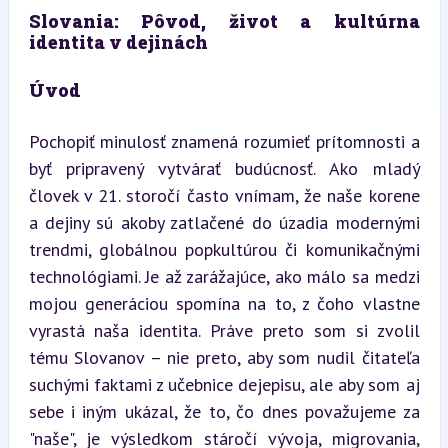
Slovania: Pôvod, život a kultúrna 
identita v dejinách
Úvod
Pochopiť minulosť znamená rozumieť prítomnosti a 
byť pripravený vytvárať budúcnosť. Ako mladý 
človek v 21. storočí často vnímam, že naše korene 
a dejiny sú akoby zatlačené do úzadia modernými 
trendmi, globálnou popkultúrou či komunikačnými 
technológiami. Je až zarážajúce, ako málo sa medzi 
mojou generáciou spomína na to, z čoho vlastne 
vyrastá naša identita. Práve preto som si zvolil 
tému Slovanov – nie preto, aby som nudil čitateľa 
suchými faktami z učebnice dejepisu, ale aby som aj 
sebe i iným ukázal, že to, čo dnes považujeme za 
"naše", je výsledkom stáročí vývoja, migrovania, 