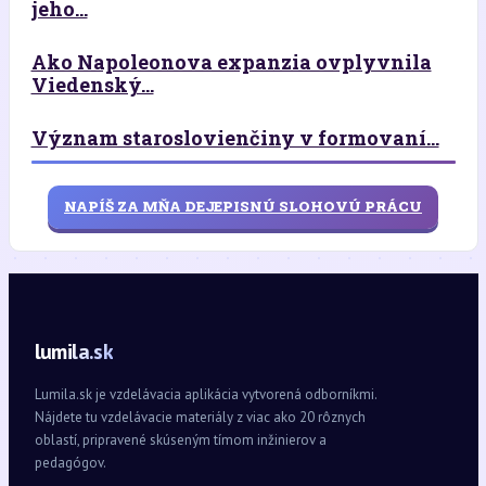
jeho...
Ako Napoleonova expanzia ovplyvnila
Viedenský...
Význam staroslovienčiny v formovaní...
NAPÍŠ ZA MŇA DEJEPISNÚ SLOHOVÚ PRÁCU
lumila.sk
Lumila.sk je vzdelávacia aplikácia vytvorená odborníkmi.
Nájdete tu vzdelávacie materiály z viac ako 20 rôznych
oblastí, pripravené skúseným tímom inžinierov a
pedagógov.