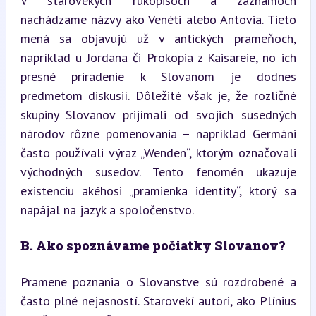
V starovekých rukopisoch a záznamoch 
nachádzame názvy ako Venéti alebo Antovia. Tieto 
mená sa objavujú už v antických prameňoch, 
napríklad u Jordana či Prokopia z Kaisareie, no ich 
presné priradenie k Slovanom je dodnes 
predmetom diskusií. Dôležité však je, že rozličné 
skupiny Slovanov prijímali od svojich susedných 
národov rôzne pomenovania – napríklad Germáni 
často používali výraz „Wenden“, ktorým označovali 
východných susedov. Tento fenomén ukazuje 
existenciu akéhosi „pramienka identity“, ktorý sa 
napájal na jazyk a spoločenstvo.
B. Ako spoznávame počiatky Slovanov?
Pramene poznania o Slovanstve sú rozdrobené a 
často plné nejasností. Starovekí autori, ako Plínius 