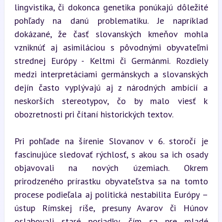
lingvistika, či dokonca genetika ponúkajú dôležité 
pohľady na danú problematiku. Je napríklad 
dokázané, že časť slovanských kmeňov mohla 
vzniknúť aj asimiláciou s pôvodnými obyvateľmi 
strednej Európy - Keltmi či Germánmi. Rozdiely 
medzi interpretáciami germánskych a slovanských 
dejín často vyplývajú aj z národných ambícií a 
neskorších stereotypov, čo by malo viesť k 
obozretnosti pri čítaní historických textov.
Pri pohľade na šírenie Slovanov v 6. storočí je 
fascinujúce sledovať rýchlosť, s akou sa ich osady 
objavovali na nových územiach. Okrem 
prirodzeného prírastku obyvateľstva sa na tomto 
procese podieľala aj politická nestabilita Európy – 
ústup Rímskej ríše, presuny Avarov či Húnov 
oslabovali staré poriadky, čím sa pre mladé 