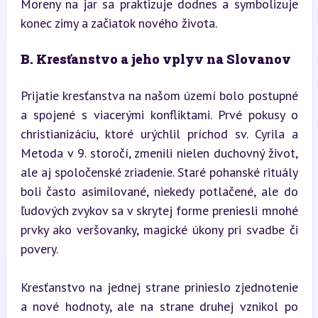
Moreny na jar sa praktizuje dodnes a symbolizuje 
konec zimy a začiatok nového života.
B. Kresťanstvo a jeho vplyv na Slovanov
Prijatie kresťanstva na našom území bolo postupné 
a spojené s viacerými konfliktami. Prvé pokusy o 
christianizáciu, ktoré urýchlil príchod sv. Cyrila a 
Metoda v 9. storočí, zmenili nielen duchovný život, 
ale aj spoločenské zriadenie. Staré pohanské rituály 
boli často asimilované, niekedy potlačené, ale do 
ľudových zvykov sa v skrytej forme preniesli mnohé 
prvky ako veršovanky, magické úkony pri svadbe či 
povery.
Kresťanstvo na jednej strane prinieslo zjednotenie 
a nové hodnoty, ale na strane druhej vznikol po 