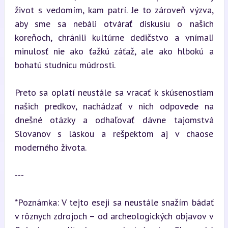
život s vedomím, kam patrí. Je to zároveň výzva, 
aby sme sa nebáli otvárať diskusiu o našich 
koreňoch, chránili kultúrne dedičstvo a vnímali 
minulosť nie ako ťažkú záťaž, ale ako hlbokú a 
bohatú studnicu múdrosti.
Preto sa oplatí neustále sa vracať k skúsenostiam 
našich predkov, nachádzať v nich odpovede na 
dnešné otázky a odhaľovať dávne tajomstvá 
Slovanov s láskou a rešpektom aj v chaose 
moderného života.
---
*Poznámka: V tejto eseji sa neustále snažím bádať 
v rôznych zdrojoch – od archeologických objavov v 