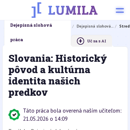
Dejepisná slohová
Domovská stránka
Domáce úlohy
Dejepisná slohová...
Stred
+
práca
Uč sa s AI
Slovania: Historický
pôvod a kultúrna
identita našich
predkov
Táto práca bola overená naším učiteľom:
21.05.2026 o 14:09