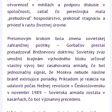
otvorenosť v médiách a podporu diskusie v 
spoločnosti, zatiaľ čo perestrojka mala 
„prebudovať“ hospodárstvo, prekonať stagnáciu a 
priviesť k rastu životnej úrovne.
Prelomovým krokom bola zmena sovietskej 
zahraničnej politiky – Gorbačov prestal 
presadzovať Brežnevovu doktrínu. Sovietsky zväz 
umožnil krajinám východného bloku určovať 
vlastný vývoj bez zasahovania armády, čo bol 
jednoznačný signál, že Moskva nebude násilne 
brániť existujúce poriadky. Príkladom je reakcia na 
udalosti počas Nežnej revolúcie v Československu 
v novembri 1989 – Sovietska armáda zostala v 
kasárňach, čo bol významný precedens.