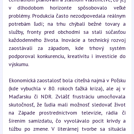
v dlhodobom horizonte spôsobovalo veľké 
problémy. Produkcia často nezodpovedala reálnym 
potrebám ľudí; na trhu chýbali bežné tovary a 
služby, fronty pred obchodmi sa stali súčasťou 
každodenného života. Inovácie a technický rozvoj 
zaostávali za západom, kde trhový systém 
podporoval konkurenciu, kreativitu i investície do 
výskumu.
Ekonomická zaostalosť bola citeľná najmä v Poľsku 
(kde vybuchla v 80. rokoch ťažká kríza), ale aj v 
Maďarsku či NDR. Zvlášť frustráciu umocňovala 
skutočnosť, že ľudia mali možnosť sledovať život 
na Západe prostredníctvom televízie, rádia či 
šírením samizdatu, čo vyvolávalo pocit krivdy a 
túžbu po zmene. V literárnej tvorbe sa situácia 