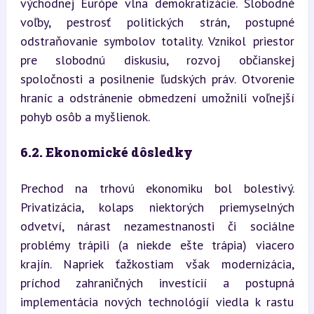
východnej Európe vlna demokratizácie. Slobodné 
voľby, pestrosť politických strán, postupné 
odstraňovanie symbolov totality. Vznikol priestor 
pre slobodnú diskusiu, rozvoj občianskej 
spoločnosti a posilnenie ľudských práv. Otvorenie 
hraníc a odstránenie obmedzení umožnili voľnejší 
pohyb osôb a myšlienok.
6.2. Ekonomické dôsledky
Prechod na trhovú ekonomiku bol bolestivý. 
Privatizácia, kolaps niektorých priemyselných 
odvetví, nárast nezamestnanosti či sociálne 
problémy trápili (a niekde ešte trápia) viacero 
krajín. Napriek ťažkostiam však modernizácia, 
príchod zahraničných investícií a postupná 
implementácia nových technológií viedla k rastu 