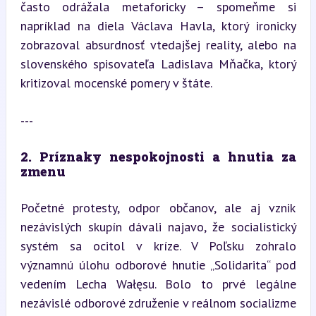
často odrážala metaforicky – spomeňme si 
napríklad na diela Václava Havla, ktorý ironicky 
zobrazoval absurdnosť vtedajšej reality, alebo na 
slovenského spisovateľa Ladislava Mňačka, ktorý 
kritizoval mocenské pomery v štáte.
---
2. Príznaky nespokojnosti a hnutia za 
zmenu
Početné protesty, odpor občanov, ale aj vznik 
nezávislých skupín dávali najavo, že socialistický 
systém sa ocitol v kríze. V Poľsku zohralo 
významnú úlohu odborové hnutie „Solidarita“ pod 
vedením Lecha Wałęsu. Bolo to prvé legálne 
nezávislé odborové združenie v reálnom socializme 