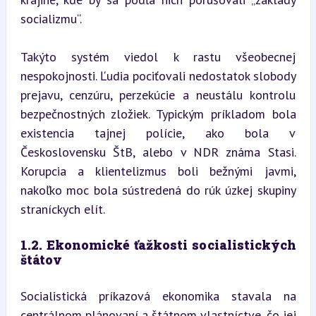
socializmu“.
Takýto systém viedol k rastu všeobecnej 
nespokojnosti. Ľudia pociťovali nedostatok slobody 
prejavu, cenzúru, perzekúcie a neustálu kontrolu 
bezpečnostných zložiek. Typickým príkladom bola 
existencia tajnej polície, ako bola v 
Československu ŠtB, alebo v NDR známa Stasi. 
Korupcia a klientelizmus boli bežnými javmi, 
nakoľko moc bola sústredená do rúk úzkej skupiny 
straníckych elít.
1.2. Ekonomické ťažkosti socialistických 
štátov
Socialistická príkazová ekonomika stavala na 
centrálnom plánovaní a štátnom vlastníctve, čo jej 