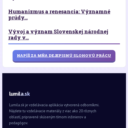
Humanizmus a renesancia: Významné
prúdy...
Vývoj a význam Slovenskej národnej
rady v...
NAPÍŠ ZA MŇA DEJEPISNÚ SLOHOVÚ PRÁCU
lumila.sk
Lumila.sk je vzdelávacia aplikácia vytvorená odborníkmi.
Nájdete tu vzdelávacie materiály z viac ako 20 rôznych
oblastí, pripravené skúseným tímom inžinierov a
pedagógov.