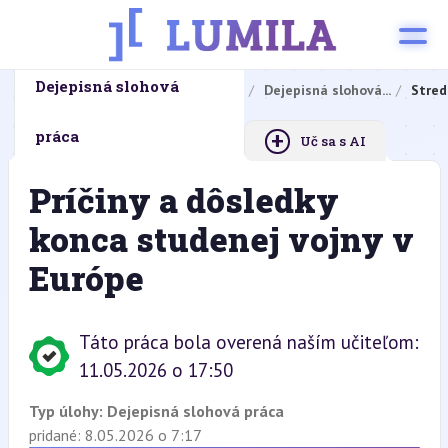
Dejepisná slohová
Domovská stránka
Domáce úlohy
Dejepisná slohová...
Stred
+
práca
Uč sa s AI
Príčiny a dôsledky
konca studenej vojny v
Európe
Táto práca bola overená naším učiteľom:
11.05.2026 o 17:50
Typ úlohy:
Dejepisná slohová práca
pridané: 8.05.2026 o 7:17