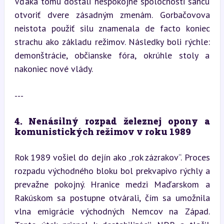
Vďaka tomu dostali nespokojné spoločnosti šancu 
otvoriť dvere zásadným zmenám. Gorbačovova 
neistota použiť silu znamenala de facto koniec 
strachu ako základu režimov. Následky boli rýchle: 
demonštrácie, občianske fóra, okrúhle stoly a 
nakoniec nové vlády.
---
4. Nenásilný rozpad železnej opony a 
komunistických režimov v roku 1989
Rok 1989 vošiel do dejín ako „rok zázrakov“. Proces 
rozpadu východného bloku bol prekvapivo rýchly a 
prevažne pokojný. Hranice medzi Maďarskom a 
Rakúskom sa postupne otvárali, čím sa umožnila 
vlna emigrácie východných Nemcov na Západ. 