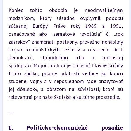
Koniec tohto obdobia je neodmysliteľným 
medzníkom, ktorý zásadne ovplyvnil podobu 
súčasnej Európy. Práve roky 1989 a 1991, 
označované ako „zamatová revolúcia“ či „rok 
zázrakov“, znamenali postupný, prevažne nenásilný 
rozpad komunistických režimov a otvorenie ciest 
demokracii, slobodnému trhu a európskej 
spolupráci. Mojou úlohou je objasniť hlavné príčiny 
tohto zániku, priame udalosti vedúce ku koncu 
studenej vojny a v neposlednom rade analyzovať 
jej dôsledky, s dôrazom na súvislosti, ktoré sú 
relevantné pre naše školské a kultúrne prostredie.
---
1. Politicko-ekonomické pozadie 