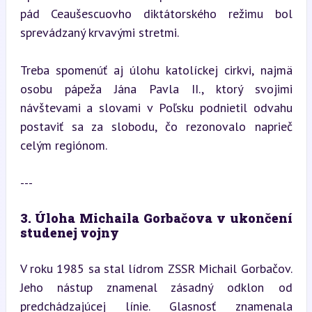
pád Ceaušescuovho diktátorského režimu bol 
sprevádzaný krvavými stretmi.
Treba spomenúť aj úlohu katolíckej cirkvi, najmä 
osobu pápeža Jána Pavla II., ktorý svojimi 
návštevami a slovami v Poľsku podnietil odvahu 
postaviť sa za slobodu, čo rezonovalo naprieč 
celým regiónom.
---
3. Úloha Michaila Gorbačova v ukončení 
studenej vojny
V roku 1985 sa stal lídrom ZSSR Michail Gorbačov. 
Jeho nástup znamenal zásadný odklon od 
predchádzajúcej línie. Glasnosť znamenala 