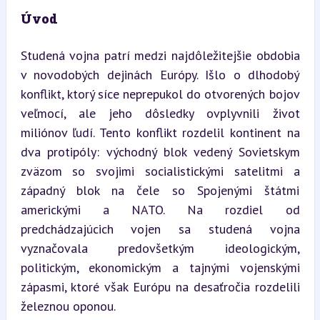
Úvod
Studená vojna patrí medzi najdôležitejšie obdobia 
v novodobých dejinách Európy. Išlo o dlhodobý 
konflikt, ktorý síce neprepukol do otvorených bojov 
veľmocí, ale jeho dôsledky ovplyvnili život 
miliónov ľudí. Tento konflikt rozdelil kontinent na 
dva protipóly: východný blok vedený Sovietskym 
zväzom so svojimi socialistickými satelitmi a 
západný blok na čele so Spojenými štátmi 
americkými a NATO. Na rozdiel od 
predchádzajúcich vojen sa studená vojna 
vyznačovala predovšetkým ideologickým, 
politickým, ekonomickým a tajnými vojenskými 
zápasmi, ktoré však Európu na desaťročia rozdelili 
železnou oponou.