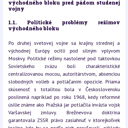
východného bloku pred pádom studenej 
vojny
1.1. Politické problémy režimov 
východného bloku
Po druhej svetovej vojne sa krajiny strednej a 
východnej Európy ocitli pod silným vplyvom 
Moskvy. Politické režimy nastolené pod taktovkou 
Sovietskeho zväzu boli charakteristické 
centralizovanou mocou, autoritárstvom, absenciou 
slobodných volieb a potláčaním opozície. Priama 
skúsenosť s totalitou bola v Československu 
posilnená napríklad po roku 1968, kedy reformné 
úsilie známe ako Pražská jar potlačila invázia vojsk 
Varšavskej zmluvy. Brežnevova doktrína 
garantovala ZSSR právo zasiahnuť v ktorejkoľvek 
krajine, kde by sa podľa nich porušovali „základy 