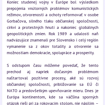
Koniec studenej vojny v Európe bol výsledkom 
prepojenia vnútorných problémov komunistických 
režimov, otvorenosti a ochoty reformovať v osobe 
Gorbačova, silného tlaku občianskej spoločnosti, 
cirkvi a protestných hnutí a nakoniec globálnych 
geopolitických zmien. Rok 1989 a udalosti naň 
nadväzujúce znamenali pre Slovensko i celý región 
vymanenie sa z okov totality a otvorenie sa 
možnostiam demokracie, spolupráce a prosperity.
S odstupom času môžeme povedať, že tento 
prechod aj napriek dočasným problémom 
naštartoval pozitívne procesy, aké sú rozvoj 
občianskej spoločnosti, približovanie sa EÚ či 
NATO a predovšetkým upevňovanie mieru. Dnes je 
Európa kontinentom, kde sa väčšina sporných 
otázok rieši pri za rokovacím stolom, nie násilím – 