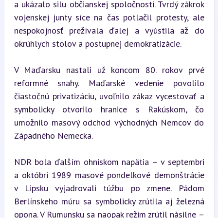
a ukázalo silu občianskej spoločnosti. Tvrdý zákrok 
vojenskej junty síce na čas potlačil protesty, ale 
nespokojnosť prežívala ďalej a vyústila až do 
okrúhlych stolov a postupnej demokratizácie.
V Maďarsku nastali už koncom 80. rokov prvé 
reformné snahy. Maďarské vedenie povolilo 
čiastočnú privatizáciu, uvoľnilo zákaz vycestovať a 
symbolicky otvorilo hranice s Rakúskom, čo 
umožnilo masový odchod východných Nemcov do 
Západného Nemecka.
NDR bola ďalším ohniskom napätia – v septembri 
a októbri 1989 masové pondelkové demonštrácie 
v Lipsku vyjadrovali túžbu po zmene. Pádom 
Berlínskeho múru sa symbolicky zrútila aj železná 
opona. V Rumunsku sa naopak režim zrútil násilne – 