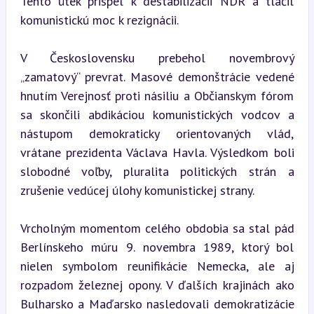
Tento útek prispel k destabilizácii NDR a tlačil 
komunistickú moc k rezignácii.
V Československu prebehol novembrový 
„zamatový“ prevrat. Masové demonštrácie vedené 
hnutím Verejnosť proti násiliu a Občianskym fórom 
sa skončili abdikáciou komunistických vodcov a 
nástupom demokraticky orientovaných vlád, 
vrátane prezidenta Václava Havla. Výsledkom boli 
slobodné voľby, pluralita politických strán a 
zrušenie vedúcej úlohy komunistickej strany.
Vrcholným momentom celého obdobia sa stal pád 
Berlínskeho múru 9. novembra 1989, ktorý bol 
nielen symbolom reunifikácie Nemecka, ale aj 
rozpadom železnej opony. V ďalších krajinách ako 
Bulharsko a Maďarsko nasledovali demokratizácie 