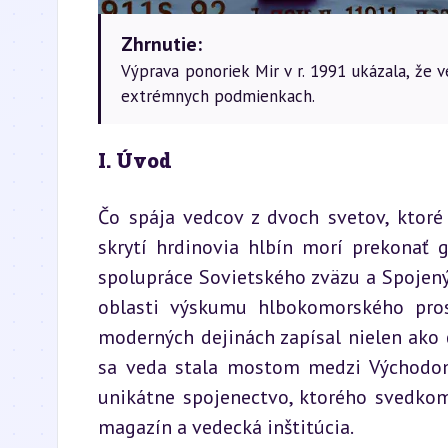
Zhrnutie:
Výprava ponoriek Mir v r. 1991 ukázala, že 
extrémnych podmienkach.
I. Úvod
Čo spája vedcov z dvoch svetov, ktoré
skrytí hrdinovia hlbín morí prekonať 
spolupráce Sovietského zväzu a Spojený
oblasti výskumu hlbokomorského pros
moderných dejinách zapísal nielen ako č
sa veda stala mostom medzi Východom 
unikátne spojenectvo, ktorého svedkom
magazín a vedecká inštitúcia.