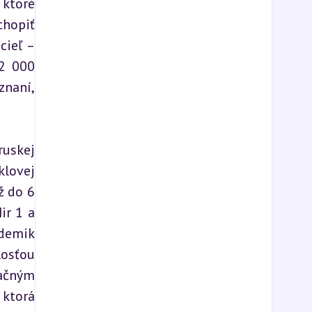
ktoré 
hopiť 
ieľ – 
2 000 
znaní, 
uskej 
lovej 
 do 6 
r 1 a 
demik 
osťou 
čným 
ktorá 