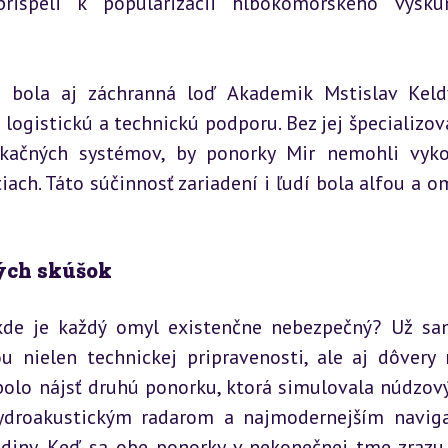
prispeli k popularizácii hlbokomorského výsku
 bola aj záchranná loď Akademik Mstislav Keld
logistickú a technickú podporu. Bez jej špecializov
ikačných systémov, by ponorky Mir nemohli vyko
ach. Táto súčinnosť zariadení i ľudí bola alfou a o
kých skúšok
 kde je každý omyl existenčne nebezpečný? Už sa
 nielen technickej pripravenosti, ale aj dôvery 
olo nájsť druhú ponorku, ktorá simulovala núdzový 
droakustickým radarom a najmodernejším navig
odiny. Keď sa obe ponorky v nekonečnej tme zrazu o