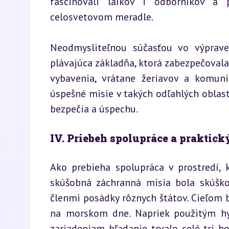
fascinovali laikov i odborníkov a 
celosvetovom meradle.
Neodmysliteľnou súčasťou vo výprave
plávajúca základňa, ktorá zabezpečovala 
vybavenia, vrátane žeriavov a komun
úspešné misie v takých odľahlých oblasti
bezpečia a úspechu.
IV. Priebeh spolupráce a praktic
Ako prebieha spolupráca v prostredí,
skúšobná záchranná misia bola skúškou
členmi posádky rôznych štátov. Cieľom b
na morskom dne. Napriek použitým hy
zariadeniam hľadanie trvalo celé tri h