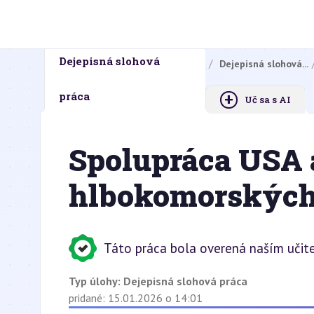
Dejepisná slohová
Domovská stránka
Domáce úlohy
Dejepisná slohová...
+
práca
Uč sa s AI
Spolupráca USA 
hlbokomorských 
Táto práca bola overená naším učit
Typ úlohy:
Dejepisná slohová práca
pridané: 15.01.2026 o 14:01