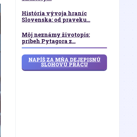
História vývoja hraníc
Slovenska: od praveku...
Môj neznámy životopis:
príbeh Pytagora z...
NAPÍŠ ZA MŇA DEJEPISNÚ
SLOHOVÚ PRÁCU