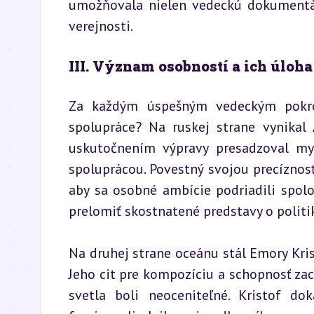
umožňovala nielen vedeckú dokumentáci
verejnosti.
III. Význam osobností a ich úloha
Za každým úspešným vedeckým pokroko
spolupráce? Na ruskej strane vynikal 
uskutočnením výpravy presadzoval myš
spoluprácou. Povestný svojou precíznosť
aby sa osobné ambície podriadili spolo
prelomiť skostnatené predstavy o politik
Na druhej strane oceánu stál Emory Kri
Jeho cit pre kompozíciu a schopnosť z
svetla boli neoceniteľné. Kristof do