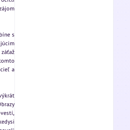
zájom 
íne s 
júcim 
záťaž 
komto 
ieľ a 
ýkrát 
brazy 
estí, 
edysi 