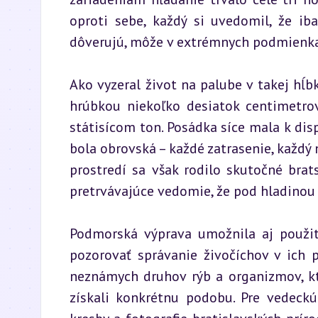
oproti sebe, každý si uvedomil, že ib
dôverujú, môže v extrémnych podmienka
Ako vyzeral život na palube v takej hĺ
hrúbkou niekoľko desiatok centimetro
státisícom ton. Posádka síce mala k dispo
bola obrovská – každé zatrasenie, každý
prostredí sa však rodilo skutočné brat
pretrvávajúce vedomie, že pod hladinou 
Podmorská výprava umožnila aj použit
pozorovať správanie živočíchov v ich 
neznámych druhov rýb a organizmov, kt
získali konkrétnu podobu. Pre vedeckú