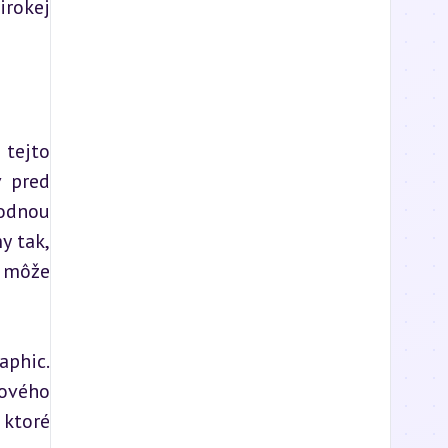
rokej 
tejto 
 pred 
odnou 
 tak, 
 môže 
phic. 
ového 
ktoré 