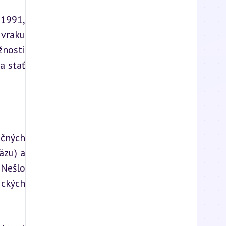
1991, 
vraku 
nosti 
 stať 
čných 
zu) a 
Nešlo 
ckých 