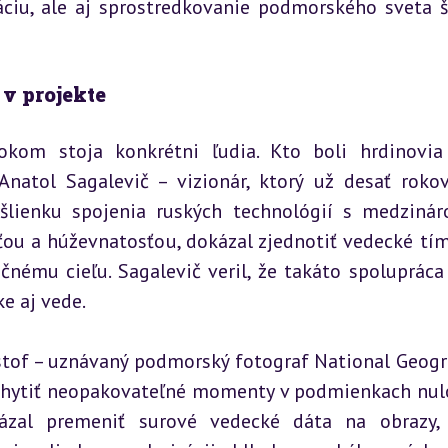
u, ale aj sprostredkovanie podmorského sveta ši
 v projekte
m stoja konkrétni ľudia. Kto boli hrdinovia 
Anatol Sagalevič – vizionár, ktorý už desať rokov
lienku spojenia ruských technológií s medzinár
ou a húževnatosťou, dokázal zjednotiť vedecké tímy
čnému cieľu. Sagalevič veril, že takáto spolupráca
e aj vede.
stof – uznávaný podmorský fotograf National Geogra
achytiť neopakovateľné momenty v podmienkach nul
kázal premeniť surové vedecké dáta na obrazy, 