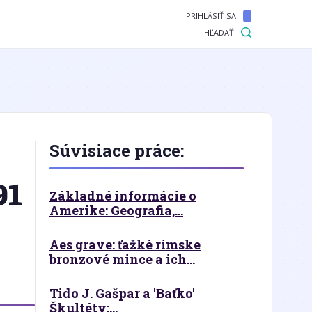
PRIHLÁSIŤ SA
HĽADAŤ
Súvisiace práce:
91
Základné informácie o
Amerike: Geografia,...
Aes grave: ťažké rímske
bronzové mince a ich...
Tido J. Gašpar a 'Baťko'
Škultéty:...