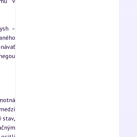
mu v 
ysh – 
aného 
návať 
megou 
motná 
medzi 
stav, 
ačným 
citli 