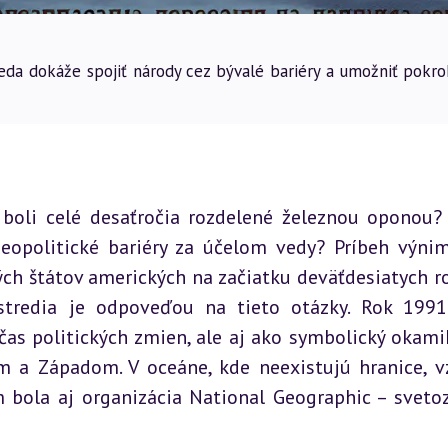
veda dokáže spojiť národy cez bývalé bariéry a umožniť pokro
 boli celé desaťročia rozdelené železnou oponou?
geopolitické bariéry za účelom vedy? Príbeh výnim
ch štátov amerických na začiatku deväťdesiatych ro
tredia je odpoveďou na tieto otázky. Rok 1991
as politických zmien, ale aj ako symbolický okamih
a Západom. V oceáne, kde neexistujú hranice, vz
 bola aj organizácia National Geographic – sveto