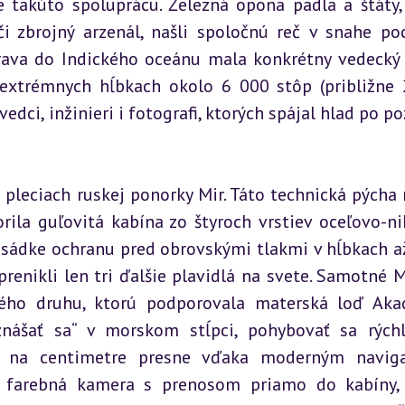
kúto spoluprácu. Železná opona padla a štáty, 
i zbrojný arzenál, našli spoločnú reč v snahe poc
ava do Indického oceánu mala konkrétny vedecký c
v extrémnych hĺbkach okolo 6 000 stôp (približne 
vedci, inžinieri i fotografi, ktorých spájal hlad po po
pleciach ruskej ponorky Mir. Táto technická pýcha r
ila guľovitá kabína zo štyroch vrstiev oceľovo-nik
posádke ochranu pred obrovskými tlakmi v hĺbkach až
enikli len tri ďalšie plavidlá na svete. Samotné Mi
ojého druhu, ktorú podporovala materská loď Aka
znášať sa“ v morskom stĺpci, pohybovať sa rýchl
 na centimetre presne vďaka moderným naviga
farebná kamera s prenosom priamo do kabíny, 