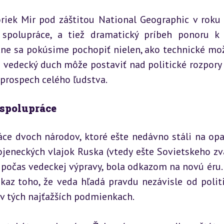
oriek Mir pod záštitou National Geographic v roku 
spolupráce, a tiež dramatický príbeh ponoru k 
e sa pokúsime pochopiť nielen, ako technické mož
a vedecký duch môže postaviť nad politické rozpory a
prospech celého ľudstva.
 spolupráce
ce dvoch národov, ktoré ešte nedávno stáli na opa
jeneckých vlajok Ruska (vtedy ešte Sovietskeho zvä
 počas vedeckej výpravy, bola odkazom na novú éru. 
kaz toho, že veda hľadá pravdu nezávisle od politi
v tých najťažších podmienkach.