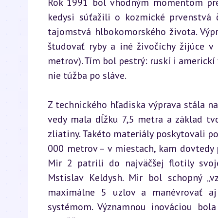
Rok 1991 bol vhodným momentom pre ta
kedysi súťažili o kozmické prvenstvá č
tajomstvá hlbokomorského života. Výpr
študovať ryby a iné živočíchy žijúce 
metrov). Tím bol pestrý: ruskí i americkí 
nie túžba po sláve.
Z technického hľadiska výprava stála na 
vedy mala dĺžku 7,5 metra a základ tvor
zliatiny. Takéto materiály poskytovali 
000 metrov – v miestach, kam dovtedy pr
Mir 2 patrili do najväčšej flotily sv
Mstislav Keldysh. Mir bol schopný „v
maximálne 5 uzlov a manévrovať aj
systémom. Významnou inováciou bola 