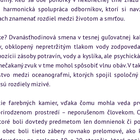
a harmonická spolupráca odborníkov, ktorí si nav
ch znamenať rozdiel medzi životom a smrťou.
bke? Dvanásťhodinová smena v tesnej guľovatnej kab
v, obklopený nepretržitým tlakom vody zodpoveda
zícii zásoby potravín, vody a kyslíka, ale psychická 
 nečakaný zvuk v tme mohol spôsobiť vlnu obáv. V ta
stvo medzi oceanografmi, ktorých spojil spoločný c
sú rozdiely mizivé.
ie farebných kamier, vďaka čomu mohla veda prv
prirodzenom prostredí – neporušenom človekom. O
oré boli dovtedy predmetom len domnienok či pov
 obec boli tieto zábery rovnako prelomové, ako k