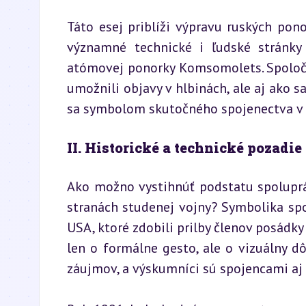
Táto esej priblíži výpravu ruských pon
významné technické i ľudské stránky 
atómovej ponorky Komsomolets. Spoločn
umožnili objavy v hlbinách, ale aj ako s
sa symbolom skutočného spojenectva v 
II. Historické a technické pozadie
Ako možno vystihnúť podstatu spoluprá
stranách studenej vojny? Symbolika spo
USA, ktoré zdobili prilby členov posádky
len o formálne gesto, ale o vizuálny dô
záujmov, a výskumníci sú spojencami aj 