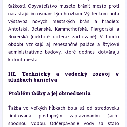
ťažkosti. Obyvateľstvo muselo brániť mesto proti 
narastajúcim osmanským hrozbám. Výsledkom bola 
výstavba nových mestských brán a hradieb: 
Antolská, Belanská, Kammerhofská, Piargorská a 
Roxerská (niektoré doteraz zachované). V tomto 
období vznikajú aj renesančné paláce a štýlové 
administratívne budovy, ktoré dodnes dotvárajú 
kolorit mesta.
III. Technický a vedecký rozvoj v 
službách baníctva
Problém ťažby a jej obmedzenia
Ťažba vo veľkých hĺbkach bola už od stredoveku 
limitovaná postupným zaplavovaním šácht 
spodnou vodou. Odčerpávanie vody sa stalo 