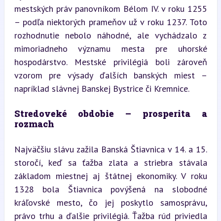
mestských práv panovníkom Bélom IV. v roku 1255 
– podľa niektorých prameňov už v roku 1237. Toto 
rozhodnutie nebolo náhodné, ale vychádzalo z 
mimoriadneho významu mesta pre uhorské 
hospodárstvo. Mestské privilégiá boli zároveň 
vzorom pre výsady ďalších banských miest – 
napríklad slávnej Banskej Bystrice či Kremnice.
Stredoveké obdobie – prosperita a 
rozmach
Najväčšiu slávu zažila Banská Štiavnica v 14. a 15. 
storočí, keď sa ťažba zlata a striebra stávala 
základom miestnej aj štátnej ekonomiky. V roku 
1328 bola Štiavnica povýšená na slobodné 
kráľovské mesto, čo jej poskytlo samosprávu, 
právo trhu a ďalšie privilégiá. Ťažba rúd priviedla 