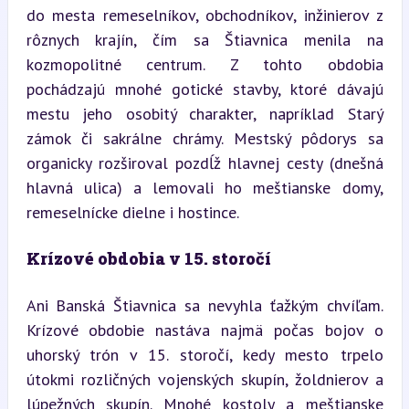
do mesta remeselníkov, obchodníkov, inžinierov z 
rôznych krajín, čím sa Štiavnica menila na 
kozmopolitné centrum. Z tohto obdobia 
pochádzajú mnohé gotické stavby, ktoré dávajú 
mestu jeho osobitý charakter, napríklad Starý 
zámok či sakrálne chrámy. Mestský pôdorys sa 
organicky rozširoval pozdĺž hlavnej cesty (dnešná 
hlavná ulica) a lemovali ho meštianske domy, 
remeselnícke dielne i hostince.
Krízové obdobia v 15. storočí
Ani Banská Štiavnica sa nevyhla ťažkým chvíľam. 
Krízové obdobie nastáva najmä počas bojov o 
uhorský trón v 15. storočí, kedy mesto trpelo 
útokmi rozličných vojenských skupín, žoldnierov a 
lúpežných skupín. Mnohé kostoly a meštianske 