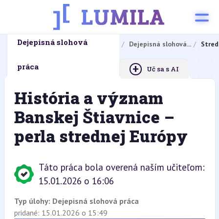
Dejepisná slohová
Domovská stránka
Domáce úlohy
Dejepisná slohová...
Stred
+
práca
Uč sa s AI
História a význam
Banskej Štiavnice –
perla strednej Európy
Táto práca bola overená naším učiteľom:
15.01.2026 o 16:06
Typ úlohy:
Dejepisná slohová práca
pridané: 15.01.2026 o 15:49