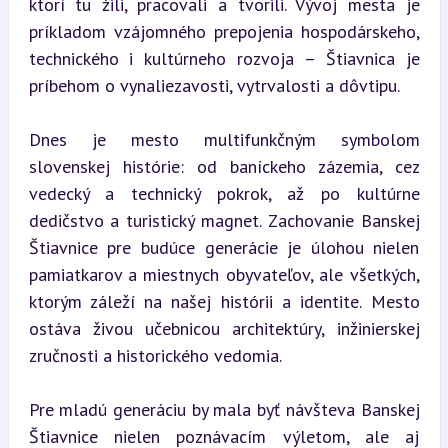
ktorí tu žili, pracovali a tvorili. Vývoj mesta je 
príkladom vzájomného prepojenia hospodárskeho, 
technického i kultúrneho rozvoja – Štiavnica je 
príbehom o vynaliezavosti, vytrvalosti a dôvtipu.
Dnes je mesto multifunkčným symbolom 
slovenskej histórie: od baníckeho zázemia, cez 
vedecký a technický pokrok, až po kultúrne 
dedičstvo a turistický magnet. Zachovanie Banskej 
Štiavnice pre budúce generácie je úlohou nielen 
pamiatkarov a miestnych obyvateľov, ale všetkých, 
ktorým záleží na našej histórii a identite. Mesto 
ostáva živou učebnicou architektúry, inžinierskej 
zručnosti a historického vedomia.
Pre mladú generáciu by mala byť návšteva Banskej 
Štiavnice nielen poznávacím výletom, ale aj 