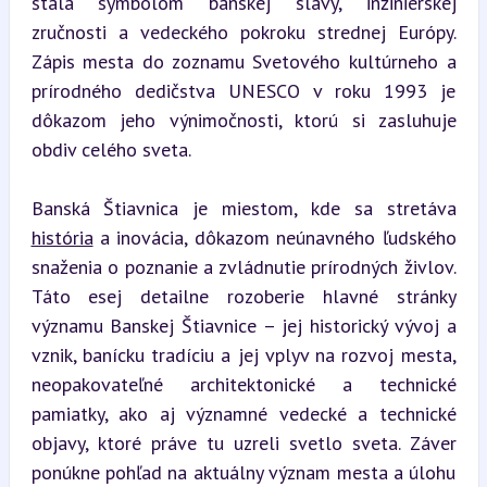
stala symbolom banskej slávy, inžinierskej 
zručnosti a vedeckého pokroku strednej Európy. 
Zápis mesta do zoznamu Svetového kultúrneho a 
prírodného dedičstva UNESCO v roku 1993 je 
dôkazom jeho výnimočnosti, ktorú si zasluhuje 
obdiv celého sveta.
Banská Štiavnica je miestom, kde sa stretáva 
história
 a inovácia, dôkazom neúnavného ľudského 
snaženia o poznanie a zvládnutie prírodných živlov. 
Táto esej detailne rozoberie hlavné stránky 
významu Banskej Štiavnice – jej historický vývoj a 
vznik, banícku tradíciu a jej vplyv na rozvoj mesta, 
neopakovateľné architektonické a technické 
pamiatky, ako aj významné vedecké a technické 
objavy, ktoré práve tu uzreli svetlo sveta. Záver 
ponúkne pohľad na aktuálny význam mesta a úlohu 