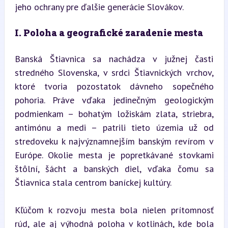
jeho ochrany pre ďalšie generácie Slovákov.
I. Poloha a geografické zaradenie mesta
Banská Štiavnica sa nachádza v južnej časti 
stredného Slovenska, v srdci Štiavnických vrchov, 
ktoré tvoria pozostatok dávneho sopečného 
pohoria. Práve vďaka jedinečným geologickým 
podmienkam – bohatým ložiskám zlata, striebra, 
antimónu a medi – patrili tieto územia už od 
stredoveku k najvýznamnejším banským revírom v 
Európe. Okolie mesta je popretkávané stovkami 
štôlní, šácht a banských diel, vďaka čomu sa 
Štiavnica stala centrom baníckej kultúry.
Kľúčom k rozvoju mesta bola nielen prítomnosť 
rúd, ale aj výhodná poloha v kotlinách, kde bola 