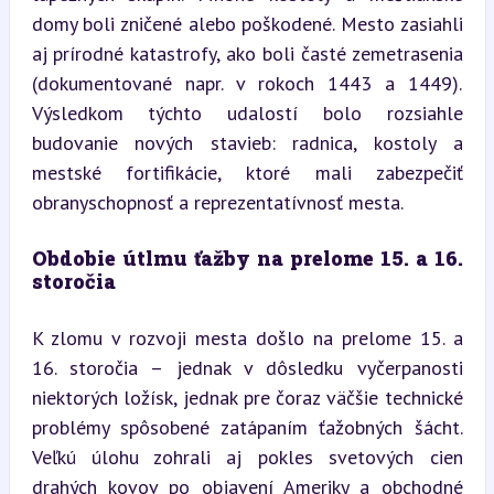
domy boli zničené alebo poškodené. Mesto zasiahli 
aj prírodné katastrofy, ako boli časté zemetrasenia 
(dokumentované napr. v rokoch 1443 a 1449). 
Výsledkom týchto udalostí bolo rozsiahle 
budovanie nových stavieb: radnica, kostoly a 
mestské fortifikácie, ktoré mali zabezpečiť 
obranyschopnosť a reprezentatívnosť mesta.
Obdobie útlmu ťažby na prelome 15. a 16. 
storočia
K zlomu v rozvoji mesta došlo na prelome 15. a 
16. storočia – jednak v dôsledku vyčerpanosti 
niektorých ložísk, jednak pre čoraz väčšie technické 
problémy spôsobené zatápaním ťažobných šácht. 
Veľkú úlohu zohrali aj pokles svetových cien 
drahých kovov po objavení Ameriky a obchodné 