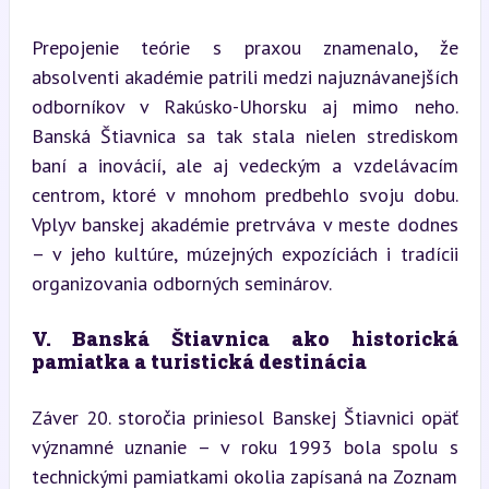
Prepojenie teórie s praxou znamenalo, že 
absolventi akadémie patrili medzi najuznávanejších 
odborníkov v Rakúsko-Uhorsku aj mimo neho. 
Banská Štiavnica sa tak stala nielen strediskom 
baní a inovácií, ale aj vedeckým a vzdelávacím 
centrom, ktoré v mnohom predbehlo svoju dobu. 
Vplyv banskej akadémie pretrváva v meste dodnes 
– v jeho kultúre, múzejných expozíciách i tradícii 
organizovania odborných seminárov.
V. Banská Štiavnica ako historická 
pamiatka a turistická destinácia
Záver 20. storočia priniesol Banskej Štiavnici opäť 
významné uznanie – v roku 1993 bola spolu s 
technickými pamiatkami okolia zapísaná na Zoznam 