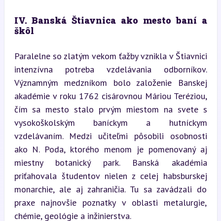
IV. Banská Štiavnica ako mesto baní a 
škôl
Paralelne so zlatým vekom ťažby vznikla v Štiavnici 
intenzívna potreba vzdelávania odborníkov. 
Významným medzníkom bolo založenie Banskej 
akadémie v roku 1762 cisárovnou Máriou Teréziou, 
čím sa mesto stalo prvým miestom na svete s 
vysokoškolským baníckym a hutníckym 
vzdelávaním. Medzi učiteľmi pôsobili osobnosti 
ako N. Poda, ktorého menom je pomenovaný aj 
miestny botanický park. Banská akadémia 
priťahovala študentov nielen z celej habsburskej 
monarchie, ale aj zahraničia. Tu sa zavádzali do 
praxe najnovšie poznatky v oblasti metalurgie, 
chémie, geológie a inžinierstva.