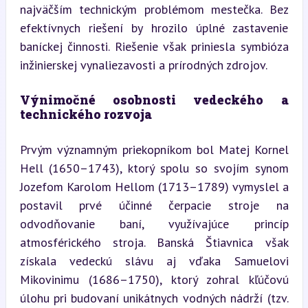
najväčším technickým problémom mestečka. Bez 
efektívnych riešení by hrozilo úplné zastavenie 
baníckej činnosti. Riešenie však priniesla symbióza 
inžinierskej vynaliezavosti a prírodných zdrojov.
Výnimočné osobnosti vedeckého a 
technického rozvoja
Prvým významným priekopníkom bol Matej Kornel 
Hell (1650–1743), ktorý spolu so svojím synom 
Jozefom Karolom Hellom (1713–1789) vymyslel a 
postavil prvé účinné čerpacie stroje na 
odvodňovanie baní, využívajúce princíp 
atmosférického stroja. Banská Štiavnica však 
získala vedeckú slávu aj vďaka Samuelovi 
Mikovinimu (1686–1750), ktorý zohral kľúčovú 
úlohu pri budovaní unikátnych vodných nádrží (tzv. 