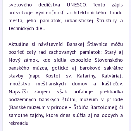
svetového dedičstva UNESCO. Tento zápis 
potvrdzuje výnimočnosť architektonického fondu 
mesta, jeho pamiatok, urbanistickej štruktúry a 
technických diel.
Aktuálne si návštevníci Banskej Štiavnice môžu 
pozrieť celý rad zachovaných pamiatok: Starý aj 
Nový zámok, kde sídlia expozície Slovenského 
banského múzea, gotické aj barokové sakrálne 
stavby (napr. Kostol sv. Kataríny, Kalvária), 
množstvo meštianskych domov a kaštieľov. 
Najväčší záujem však priťahuje prehliadka 
podzemných banských štôlní, múzeum v prírode 
(Banské múzeum v prírode – Štôlňa Bartolomej) či 
samotné tajchy, ktoré dnes slúžia aj na oddych a 
rekreáciu.