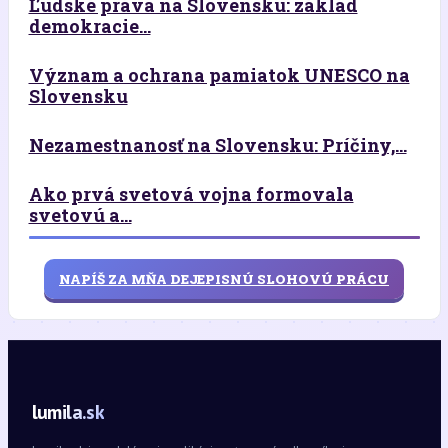
Ľudské práva na Slovensku: základ
demokracie...
Význam a ochrana pamiatok UNESCO na
Slovensku
Nezamestnanosť na Slovensku: Príčiny,...
Ako prvá svetová vojna formovala
svetovú a...
NAPÍŠ ZA MŇA DEJEPISNÚ SLOHOVÚ PRÁCU
lumila.sk