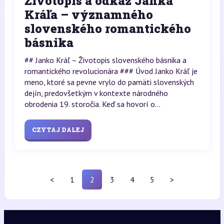
Životopis a odkaz Janka
Kráľa – významného
slovenského romantického
básnika
## Janko Kráľ – Životopis slovenského básnika a
romantického revolucionára ### Úvod Janko Kráľ je
meno, ktoré sa pevne vrylo do pamäti slovenských
dejín, predovšetkým v kontexte národného
obrodenia 19. storočia. Keď sa hovorí o...
CZYTAJ DALEJ
<
1
2
3
4
5
>