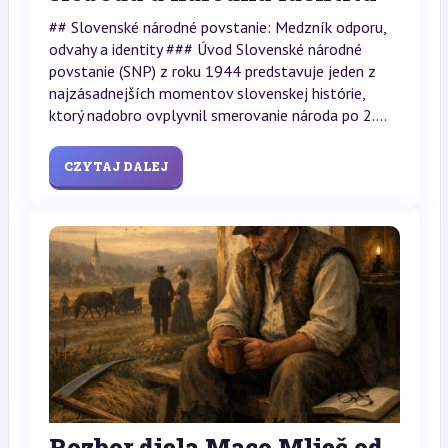
## Slovenské národné povstanie: Medzník odporu,
odvahy a identity ### Úvod Slovenské národné
povstanie (SNP) z roku 1944 predstavuje jeden z
najzásadnejších momentov slovenskej histórie,
ktorý nadobro ovplyvnil smerovanie národa po 2....
CZYTAJ DALEJ
Rozbor diela Maco Mlieč od