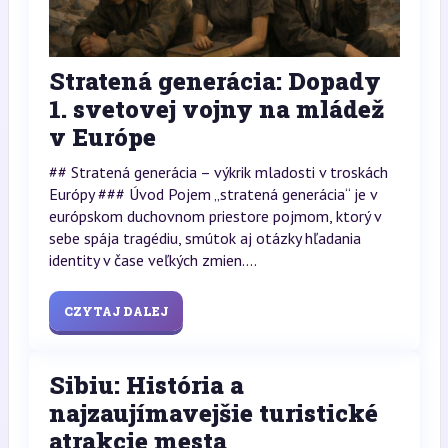
Stratená generácia: Dopady
1. svetovej vojny na mládež
v Európe
## Stratená generácia – výkrik mladosti v troskách
Európy ### Úvod Pojem „stratená generácia“ je v
európskom duchovnom priestore pojmom, ktorý v
sebe spája tragédiu, smútok aj otázky hľadania
identity v čase veľkých zmien....
CZYTAJ DALEJ
Sibiu: História a
najzaujímavejšie turistické
atrakcie mesta