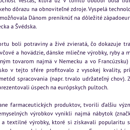
očnosť Vestas, ktorá už v tomto období bola líd
eho dôrazu na obnoviteľné zdroje. Vyspelá technolo
 umožňovala Dánom preniknúť na dôležité západoeur
cka a Švédska.
u boli potraviny a živé zvieratá, čo dokazuje tra
včové a hovädzie, dánske mliečne výrobky, ryby a m
beným tovarom najmä v Nemecku a vo Francúzsku) 
o v tejto sfére profitovalo z vysokej kvality, prí
etód spracovania (napr. trvalo udržateľný chov). 
prezentovali úspech na európskych pultoch.
ane farmaceutických produktov, tvorili ďalšiu výz
iemyselných výrobkov vynikli najmä nábytok (značk
 textilné výrobky, ktoré si získavali popularitu s