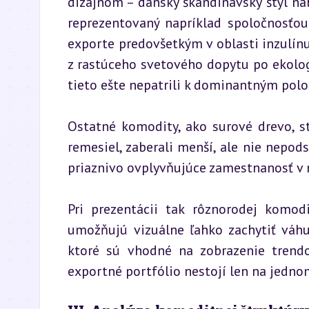
dizajnom – dánsky škandinávsky štýl n
reprezentovaný napríklad spoločnosťo
exporte predovšetkým v oblasti inzulínu a
z rastúceho svetového dopytu po ekolog
tieto ešte nepatrili k dominantným pol
Ostatné komodity, ako surové drevo, st
remesiel, zaberali menší, ale nie nepod
priaznivo ovplyvňujúce zamestnanosť v 
Pri prezentácii tak rôznorodej komodi
umožňujú vizuálne ľahko zachytiť váhu 
ktoré sú vhodné na zobrazenie trendo
exportné portfólio nestojí len na jedno