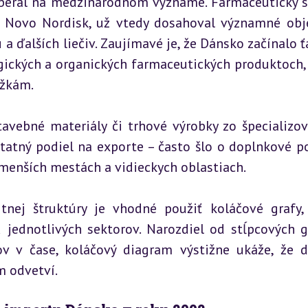
aberal na medzinárodnom význame. Farmaceutický se
u Novo Nordisk, už vtedy dosahoval významné obj
 ďalších liečiv. Zaujímavé je, že Dánsko začínalo ťaž
ických a organických farmaceutických produktoch, 
ožkám.
avebné materiály či trhové výrobky zo špecializov
statný podiel na exporte – často šlo o doplnkové po
menších mestách a vidieckych oblastiach.
tnej štruktúry je vhodné použiť koláčové grafy, 
jednotlivých sektorov. Narozdiel od stĺpcových gr
v v čase, koláčový diagram výstižne ukáže, že d
m odvetví.