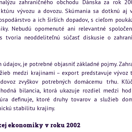
nalýzu zahraničného obchodu Dánska za rok 200
ktúru vývozu a dovozu. Skúmania sa dotknú aj v
podárstvo a ich širších dopadov, s cieľom poukáz
miky. Nebudú opomenuté ani relevantné spoločen
s tvoria neoddeliteľnú súčasť diskusie o zahran
údajov, je potrebné objasniť základné pojmy. Zahra
eb medzi krajinami – export predstavuje vývoz t
 dovoz zvyškov potrebných domácemu trhu. Kľúč
odná bilancia, ktorá ukazuje rozdiel medzi hod
ra definuje, ktoré druhy tovarov a služieb dom
kú stabilitu krajiny.
skej ekonomiky v roku 2002