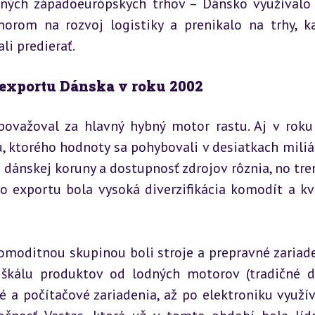
ných západoeurópskych trhov – Dánsko využívalo 
rom na rozvoj logistiky a prenikalo na trhy, k
li predierať.
 exportu Dánska v roku 2002
ovažoval za hlavný hybný motor rastu. Aj v roku
, ktorého hodnoty sa pohybovali v desiatkach miliár
 dánskej koruny a dostupnosť zdrojov rôznia, no tren
o exportu bola vysoká diverzifikácia komodít a kva
oditnou skupinou boli stroje a prepravné zariaden
škálu produktov od lodných motorov (tradičné d
 a počítačové zariadenia, až po elektroniku využív