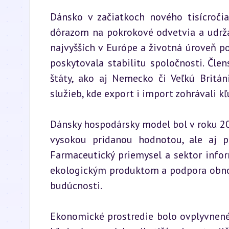
Dánsko v začiatkoch nového tisícročia
dôrazom na pokrokové odvetvia a udrža
najvyšších v Európe a životná úroveň p
poskytovala stabilitu spoločnosti. Čle
štáty, ako aj Nemecko či Veľkú Britán
služieb, kde export i import zohrávali k
Dánsky hospodársky model bol v roku 20
vysokou pridanou hodnotou, ale aj pr
Farmaceutický priemysel a sektor inform
ekologickým produktom a podpora obnovi
budúcnosti.
Ekonomické prostredie bolo ovplyvnené 