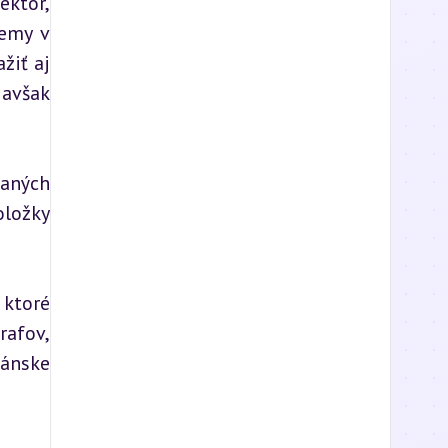
ktor, 
emy v 
iť aj 
avšak 
aných 
ložky 
ktoré 
afov, 
ánske 