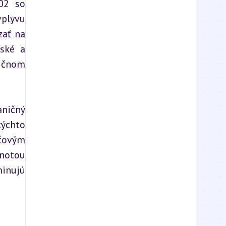
2 so 
plyvu 
ať na 
ské a 
ičnom 
ničný 
ýchto 
ovým 
notou 
inujú 