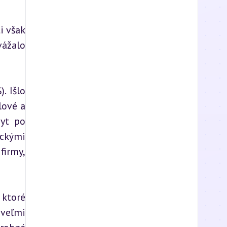
 však 
ážalo 
 Išlo 
ové a 
yt po 
ckými 
irmy, 
ktoré 
veľmi 