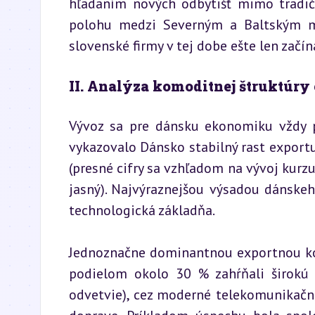
hľadaním nových odbytišť mimo tradič
polohu medzi Severným a Baltským mo
slovenské firmy v tej dobe ešte len začína
II. Analýza komoditnej štruktúry
Vývoz sa pre dánsku ekonomiku vždy p
vykazovalo Dánsko stabilný rast exportu
(presné cifry sa vzhľadom na vývoj kurzu
jasný). Najvýraznejšou výsadou dánskeh
technologická základňa.
Jednoznačne dominantnou exportnou kom
podielom okolo 30 % zahŕňali širokú 
odvetvie), cez moderné telekomunikačné