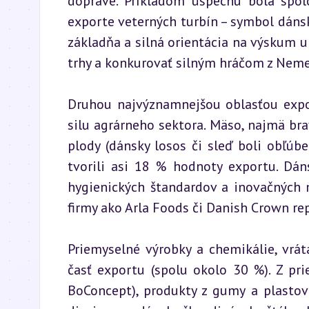
doprave. Príkladom úspechu bola spol
exporte veterných turbín – symbol dánsk
základňa a silná orientácia na výskum
trhy a konkurovať silným hráčom z Neme
Druhou najvýznamnejšou oblasťou export
silu agrárneho sektora. Mäso, najmä bra
plody (dánsky losos či sleď boli obľú
tvorili asi 18 % hodnoty exportu. Dánsk
hygienických štandardov a inovačných m
firmy ako Arla Foods či Danish Crown re
Priemyselné výrobky a chemikálie, vrát
časť exportu (spolu okolo 30 %). Z pr
BoConcept), produkty z gumy a plastov a