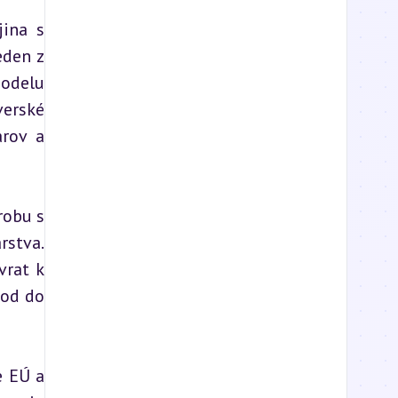
ina s 
den z 
odelu 
erské 
rov a 
obu s 
stva. 
rat k 
od do 
 EÚ a 