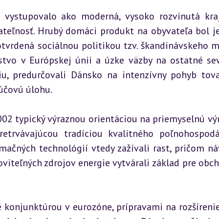
 vystupovalo ako moderná, vysoko rozvinutá kraj
teľnosť. Hrubý domáci produkt na obyvateľa bol je
otvrdená sociálnou politikou tzv. škandinávskeho m
nstvo v Európskej únii a úzke väzby na ostatné sev
iu, predurčovali Dánsko na intenzívny pohyb tova
ľúčovú úlohu.
02 typický výraznou orientáciou na priemyselnú výr
etrvávajúcou tradíciou kvalitného poľnohospodár
ačných technológií vtedy zažívali rast, pričom náv
teľných zdrojov energie vytvárali základ pre obch
konjunktúrou v eurozóne, prípravami na rozšírenie