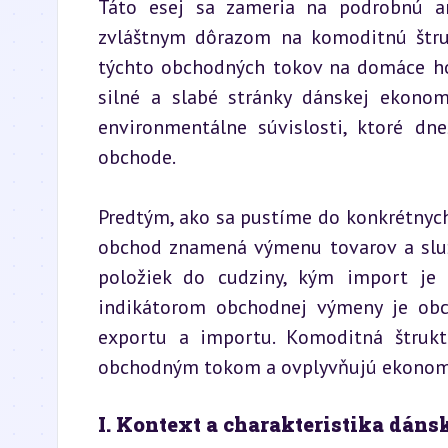
Táto esej sa zameria na podrobnú a
zvláštnym dôrazom na komoditnú štru
týchto obchodných tokov na domáce hos
silné a slabé stránky dánskej ekono
environmentálne súvislosti, ktoré dne
obchode.
Predtým, ako sa pustíme do konkrétnych 
obchod znamená výmenu tovarov a služi
položiek do cudziny, kým import je
indikátorom obchodnej výmeny je obch
exportu a importu. Komoditná štruktú
obchodným tokom a ovplyvňujú ekonomic
I. Kontext a charakteristika dán