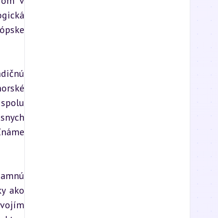
rom v 
gická 
ópske 
dičnú 
orské 
spolu 
snych 
Známe 
namnú 
y ako 
vojím 