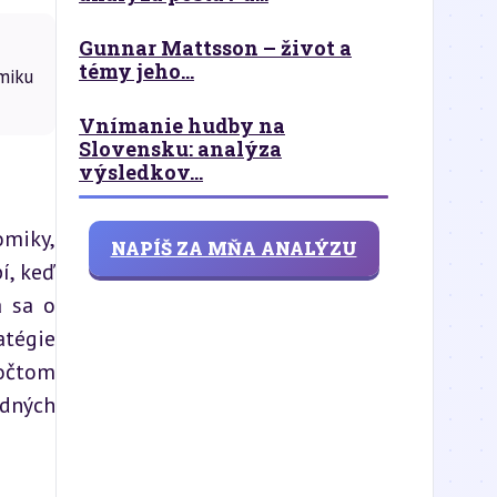
Gunnar Mattsson – život a
témy jeho...
miku
Vnímanie hudby na
Slovensku: analýza
výsledkov...
miky, 
NAPÍŠ ZA MŇA ANALÝZU
, keď 
 sa o 
tégie 
čtom 
dných 