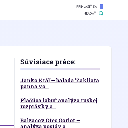
PRIHLÁSIŤ SA
HĽADAŤ
Súvisiace práce:
Janko Kráľ — balada 'Zakliata
panna vo...
Plačúca labuť: analýza ruskej
rozprávky a...
Balzacov Otec Goriot —
analýza postáv a...