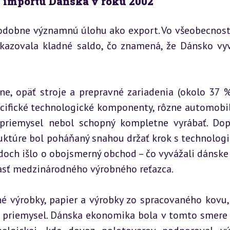
y importu Dánska v roku 2002
odobne významnú úlohu ako export. Vo všeobecnosti
azovala kladné saldo, čo znamená, že Dánsko vyv
e, opäť stroje a prepravné zariadenia (okolo 37 %).
cifické technologické komponenty, rôzne automobil
 priemysel nebol schopný kompletne vyrábať. Dop
ruktúre bol poháňaný snahou držať krok s technologi
och išlo o obojsmerný obchod – čo vyvážali dánske f
časť medzinárodného výrobného reťazca.
é výrobky, papier a výrobky zo spracovaného kovu, 
i priemysel. Dánska ekonomika bola v tomto smere 