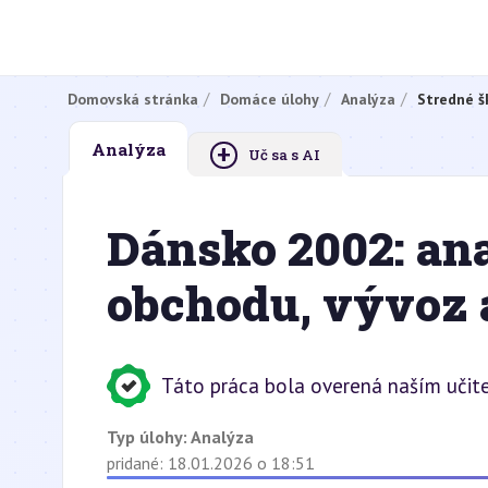
Domovská stránka
Domáce úlohy
Analýza
Stredné š
+
Analýza
Uč sa s AI
Dánsko 2002: an
obchodu, vývoz 
Táto práca bola overená naším učit
Typ úlohy:
Analýza
pridané: 18.01.2026 o 18:51