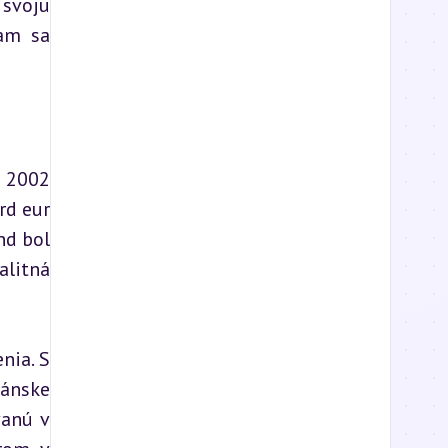
svoju 
am sa 
 2002 
d eur 
d bol 
litná 
ia. S 
ánske 
anú v 