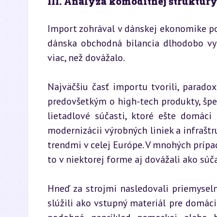
III. Analýza komoditnej štruktúr
Import zohrával v dánskej ekonomike p
dánska obchodná bilancia dlhodobo vyk
viac, než dovážalo.
Najväčšiu časť importu tvorili, paradoxn
predovšetkým o high-tech produkty, špe
lietadlové súčasti, ktoré ešte domáci
modernizácii výrobných liniek a infrašt
trendmi v celej Európe. V mnohých prípad
to v niektorej forme aj dovážali ako sú
Hneď za strojmi nasledovali priemyseln
slúžili ako vstupný materiál pre domác