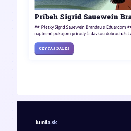
Príbeh Sigrid Sauewein B
## Pletky Sigrid Sauewein Brandau s Eduardom ##
naplnené pokojom prírody či dávkou dobrodružstva
CZYTAJ DALEJ
lumila.sk