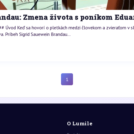
randau: Zmena života s poníkom Edu
# Úvod Keď sa hovorí o pletkách medzi človekom a zvieraťom v slo
. Príbeh Sigrid Sauewein Brandau...
1
O Lumile