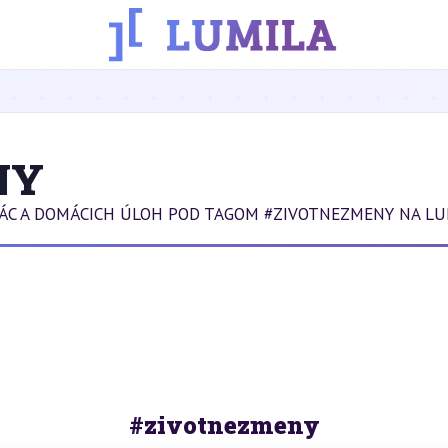
NY
RÁC A DOMÁCICH ÚLOH POD TAGOM #ZIVOTNEZMENY NA LU
#zivotnezmeny