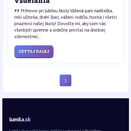
vzdelania
## Príhovor pri jubileu školy Vážená pani riaditeľka,
milí učitelia, drahí žiaci, vážení rodičia, hostia i všetci
priaznivci našej školy! Dovoľte mi, aby som vás
všetkých úprimne a srdečne privítal na dnešnej
slávnostnej...
CZYTAJ DALEJ
1
lumila.sk
Lumila.sk je vzdelávacia aplikácia vytvorená odborníkmi.