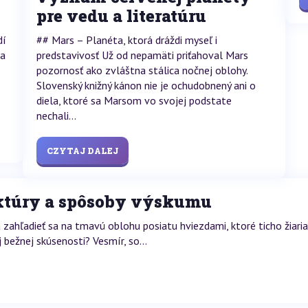
pre vedu a literatúru
dí
## Mars – Planéta, ktorá dráždi myseľ i
za
predstavivosť Už od nepamäti priťahoval Mars
pozornosť ako zvláštna stálica nočnej oblohy.
Slovenský knižný kánon nie je ochudobnený ani o
diela, ktoré sa Marsom vo svojej podstate
nechali...
CZYTAJ DALEJ
uktúry a spôsoby výskumu
a zahľadieť sa na tmavú oblohu posiatu hviezdami, ktoré ticho žiari
 bežnej skúsenosti? Vesmír, so...