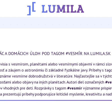
ÁC A DOMÁCICH ÚLOH POD TAGOM #VESMÍR NA LUMILA.SK
úvisia s vesmírom, planétami alebo vesmírnymi objavmi v rámci sl
osť a záujem o astronómiu či základné fyzikálne javy. Príbehy s ta
 známe vesmírne dobrodružstvá v literatúre. Najčastejšie sa v týc
sťami alebo objavy na iných planétach. Autori diel označených
#ve
v vhodných pre deti. Rozprávky s tagom
#vesmír
významne prispiev
a prezentujú príbehy podporujúce kritické myslenie, kreativitu a na