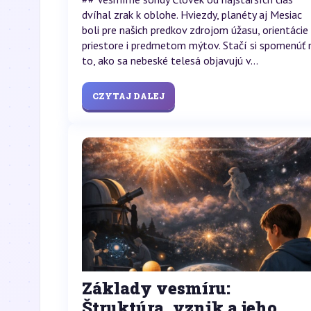
dvíhal zrak k oblohe. Hviezdy, planéty aj Mesiac
boli pre našich predkov zdrojom úžasu, orientácie
priestore i predmetom mýtov. Stačí si spomenúť 
to, ako sa nebeské telesá objavujú v...
CZYTAJ DALEJ
Základy vesmíru:
Štruktúra, vznik a jeho