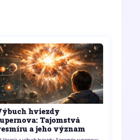
Výbuch hviezdy
supernova: Tajomstvá
vesmíru a jeho význam
# Vesmír a výbuch hviezdy: Fenomén supernovy