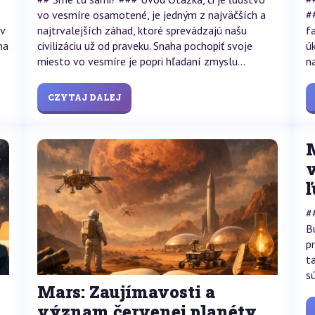
vo vesmíre osamotené, je jedným z najväčších a
#
 v
najtrvalejších záhad, ktoré sprevádzajú našu
f
na
civilizáciu už od praveku. Snaha pochopiť svoje
ú
miesto vo vesmíre je popri hľadaní zmyslu...
n
CZYTAJ DALEJ
M
#
B
p
t
s
Mars: Zaujímavosti a
význam červenej planéty