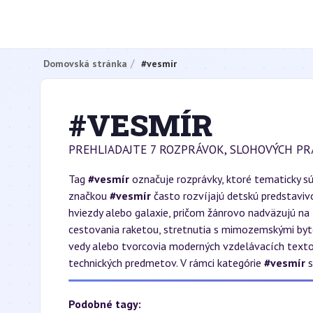
Domovská stránka
#vesmír
#VESMÍR
PREHLIADAJTE 7 ROZPRÁVOK, SLOHOVÝCH PR
Tag
#vesmír
označuje rozprávky, ktoré tematicky s
značkou
#vesmír
často rozvíjajú detskú predstaviv
hviezdy alebo galaxie, pričom žánrovo nadväzujú na
cestovania raketou, stretnutia s mimozemskými byto
vedy alebo tvorcovia moderných vzdelávacích texto
technických predmetov. V rámci kategórie
#vesmír
s
Podobné tagy: