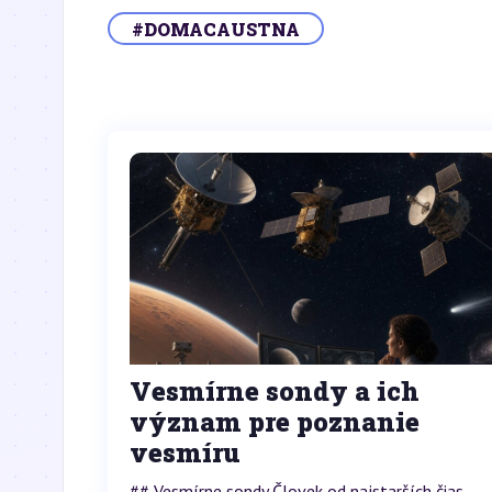
#DOMACAUSTNA
Vesmírne sondy a ich
význam pre poznanie
vesmíru
## Vesmírne sondy Človek od najstarších čias