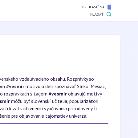
PRIHLÁSIŤ SA
HĽADAŤ
ovenského vzdelávacieho obsahu. Rozprávky so
gom
#vesmír
motivujú deti spoznávať Slnko, Mesiac,
hto rozprávkach s tagom
#vesmír
objavujú motívy
smír
môžu byť slovenskí učitelia, popularizátori
ajú k zatraktívneniu vyučovania prírodovedy či
dšenie pre objavovanie tajomstiev univerza.