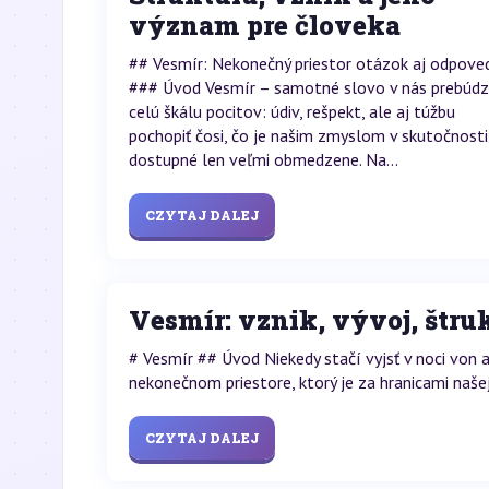
význam pre človeka
## Vesmír: Nekonečný priestor otázok aj odpove
### Úvod Vesmír – samotné slovo v nás prebúd
celú škálu pocitov: údiv, rešpekt, ale aj túžbu
pochopiť čosi, čo je našim zmyslom v skutočnosti
dostupné len veľmi obmedzene. Na...
CZYTAJ DALEJ
Vesmír: vznik, vývoj, štr
# Vesmír ## Úvod Niekedy stačí vyjsť v noci von 
nekonečnom priestore, ktorý je za hranicami našej
CZYTAJ DALEJ