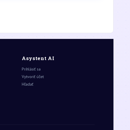
Asystent AI
Prihlásiť sa
Vytvoriť účet
Hľadať