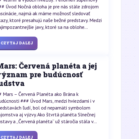
## Úvod Nočná obloha je pre nás stále zdrojom
ascinácie, najmä ak máme možnosť sledovať
kazy, ktoré presahujú naše bežné predstavy. Medzi
ajimpozantnejšie javy, ktoré sa na oblohe...
CZYTAJ DALEJ
ars: Červená planéta a jej
význam pre budúcnosť
ľudstva
# Mars – Červená Planéta ako Brána k
udúcnosti ### Úvod Mars, medzi hviezdami i v
redstavách ľudí, bol od nepamäti symbolom
ajomstva aj výzvy. Ako štvrtá planéta Slnečnej
ústavy a „Červená planéta“ už stáročia stála v...
CZYTAJ DALEJ