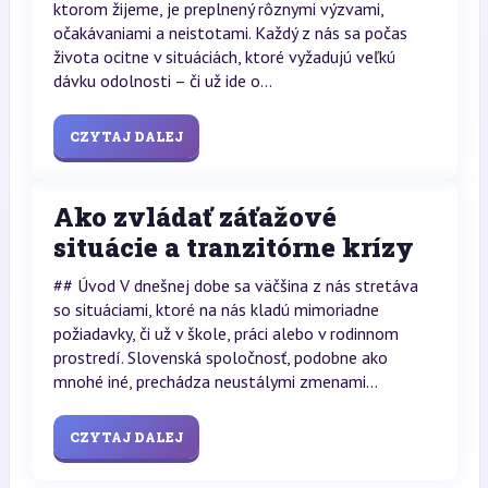
ktorom žijeme, je preplnený rôznymi výzvami,
očakávaniami a neistotami. Každý z nás sa počas
života ocitne v situáciách, ktoré vyžadujú veľkú
dávku odolnosti – či už ide o...
CZYTAJ DALEJ
Ako zvládať záťažové
situácie a tranzitórne krízy
## Úvod V dnešnej dobe sa väčšina z nás stretáva
so situáciami, ktoré na nás kladú mimoriadne
požiadavky, či už v škole, práci alebo v rodinnom
prostredí. Slovenská spoločnosť, podobne ako
mnohé iné, prechádza neustálymi zmenami...
CZYTAJ DALEJ