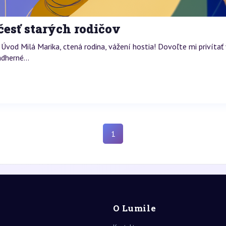
esť starých rodičov
Úvod Milá Marika, ctená rodina, vážení hostia! Dovoľte mi privítať
ádherné...
1
O Lumile