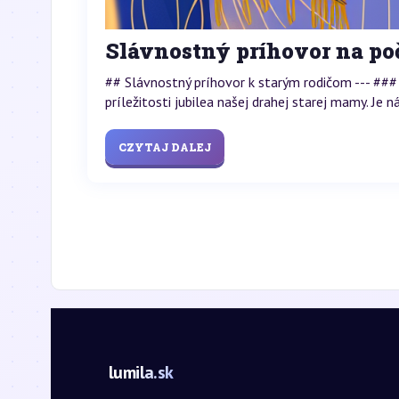
Slávnostný príhovor na poč
## Slávnostný príhovor k starým rodičom --- ### 
príležitosti jubilea našej drahej starej mamy. Je n
CZYTAJ DALEJ
lumila.sk