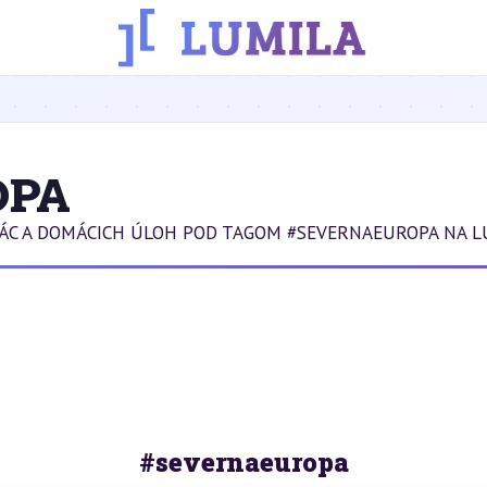
OPA
RÁC A DOMÁCICH ÚLOH POD TAGOM #SEVERNAEUROPA NA L
#severnaeuropa