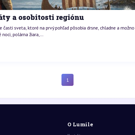
áty a osobitosti regiónu
 časti sveta, ktoré na prvý pohľad pôsobia drsne, chladne a možno
oci, polárna žiara,...
1
O Lumile