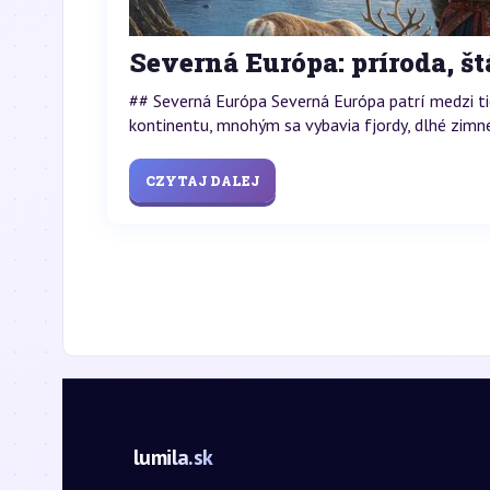
Severná Európa: príroda, št
## Severná Európa Severná Európa patrí medzi tie
kontinentu, mnohým sa vybavia fjordy, dlhé zimné n
CZYTAJ DALEJ
lumila.sk