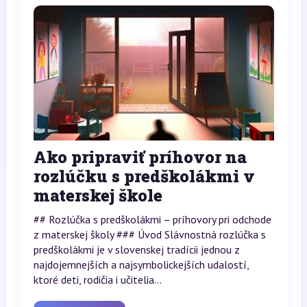
Ako pripraviť príhovor na
rozlúčku s predškolákmi v
materskej škole
## Rozlúčka s predškolákmi – príhovory pri odchode
z materskej školy ### Úvod Slávnostná rozlúčka s
predškolákmi je v slovenskej tradícii jednou z
najdojemnejších a najsymbolickejších udalostí,
ktoré deti, rodičia i učitelia...