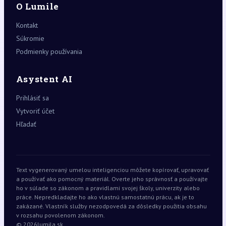
O Lumile
Kontakt
Súkromie
Podmienky používania
Asystent AI
Prihlásiť sa
Vytvoriť účet
Hľadať
Text vygenerovaný umelou inteligenciou môžete kopírovať, upravovať
a používať ako pomocný materiál. Overte jeho správnosť a používajte
ho v súlade so zákonom a pravidlami svojej školy, univerzity alebo
práce. Nepredkladajte ho ako vlastnú samostatnú prácu, ak je to
zakázané. Vlastník služby nezodpovedá za dôsledky použitia obsahu
v rozsahu povolenom zákonom.
© 2026
lumila.sk