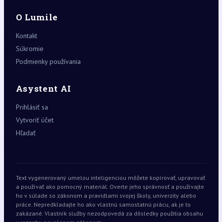
O Lumile
Kontakt
Súkromie
Podmienky používania
Asystent AI
Prihlásiť sa
Vytvoriť účet
Hľadať
Text vygenerovaný umelou inteligenciou môžete kopírovať, upravovať
a používať ako pomocný materiál. Overte jeho správnosť a používajte
ho v súlade so zákonom a pravidlami svojej školy, univerzity alebo
práce. Nepredkladajte ho ako vlastnú samostatnú prácu, ak je to
zakázané. Vlastník služby nezodpovedá za dôsledky použitia obsahu