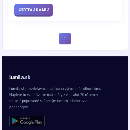
CZYTAJ DALEJ
1
lumila.sk
Lumila.sk je vzdelávacia aplikácia vytvorená odborníkmi.
Nájdete tu vzdelávacie materiály z viac ako 20 rôznych
oblastí, pripravené skúseným tímom inžinierov a
pedagógov.