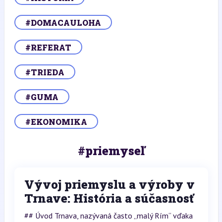
#DOMACAULOHA
#REFERAT
#TRIEDA
#GUMA
#EKONOMIKA
#priemyseľ
Vývoj priemyslu a výroby v
Trnave: História a súčasnosť
## Úvod Trnava, nazývaná často „malý Rím“ vďaka