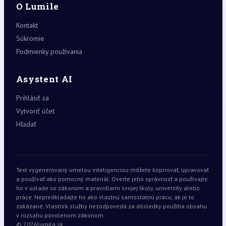
O Lumile
Kontakt
Súkromie
Podmienky používania
Asystent AI
Prihlásiť sa
Vytvoriť účet
Hľadať
Text vygenerovaný umelou inteligenciou môžete kopírovať, upravovať
a používať ako pomocný materiál. Overte jeho správnosť a používajte
ho v súlade so zákonom a pravidlami svojej školy, univerzity alebo
práce. Nepredkladajte ho ako vlastnú samostatnú prácu, ak je to
zakázané. Vlastník služby nezodpovedá za dôsledky použitia obsahu
v rozsahu povolenom zákonom.
© 2026
lumila.sk