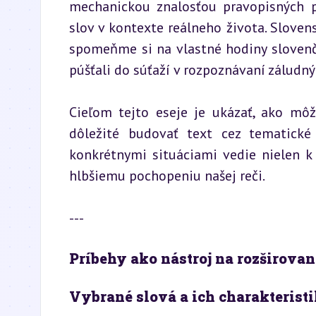
mechanickou znalosťou pravopisných 
slov v kontexte reálneho života. Sloven
spomeňme si na vlastné hodiny slovenčin
púšťali do súťaží v rozpoznávaní záludných
Cieľom tejto eseje je ukázať, ako môž
dôležité budovať text cez tematické
konkrétnymi situáciami vedie nielen k
hlbšiemu pochopeniu našej reči.
---
Príbehy ako nástroj na rozširovan
Vybrané slová a ich charakterist