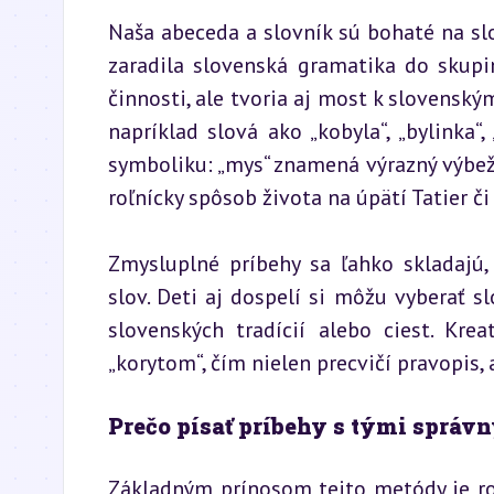
Naša abeceda a slovník sú bohaté na slo
zaradila slovenská gramatika do skupiny
činnosti, ale tvoria aj most k slovenský
napríklad slová ako „kobyla“, „bylinka“,
symboliku: „mys“ znamená výrazný výbežok
roľnícky spôsob života na úpätí Tatier či
Zmysluplné príbehy sa ľahko skladajú,
slov. Deti aj dospelí si môžu vyberať sl
slovenských tradícií alebo ciest. Krea
„korytom“, čím nielen precvičí pravopis
Prečo písať príbehy s tými správ
Základným prínosom tejto metódy je ro