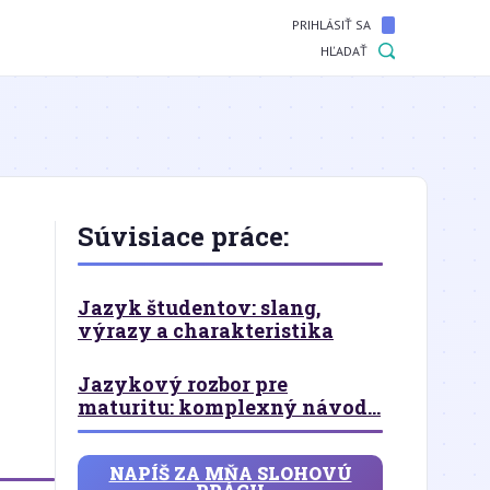
PRIHLÁSIŤ SA
HĽADAŤ
Súvisiace práce:
Jazyk študentov: slang,
výrazy a charakteristika
Jazykový rozbor pre
maturitu: komplexný návod...
NAPÍŠ ZA MŇA SLOHOVÚ