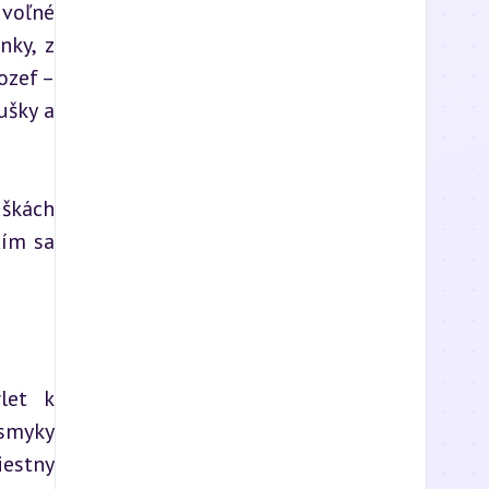
voľné 
ky, z 
zef – 
šky a 
škách 
ím sa 
let k 
smyky 
estny 