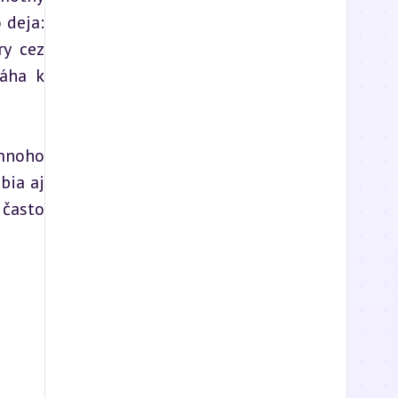
deja: 
y cez 
áha k 
mnoho 
ia aj 
často 