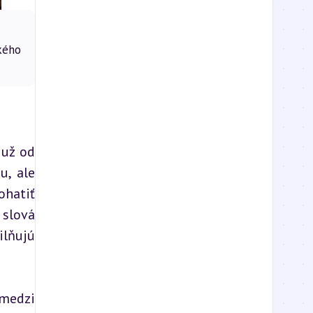
kého
už od 
, ale 
hatiť 
slová 
lňujú 
medzi 