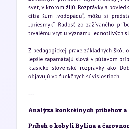
svet, v ktorom žijú. Rozprávky a povied
cítia šum „vodopádu“, môžu si predsta
„priesmyk“. Radosť zo zažívaného príb
trvalému vrytiu významu jednotlivých sl
Z pedagogickej praxe základných škôl o
lepšie zapamätajú slová v pútavom príb
klasické slovenské rozprávky ako Dob
objavujú vo funkčných súvislostiach.
---
Analýza konkrétnych príbehov a
Príbeh o kobyli Bylina a čarovno