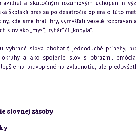
pravidiel a skutočným rozumovým uchopením vý
ská školská prax sa po desaťročia opiera o túto met
y, kde sme hrali hry, vymýšľali veselé rozprávania 
 slov ako „mys“, „rybár“ či „kobyla“.
u vybrané slová obohatiť jednoduché príbehy, 
pr
 okruhy a ako spojenie slov s obrazmi, emócia
 lepšiemu pravopisnému zvládnutiu, ale predovšet
ie slovnej zásoby
iky