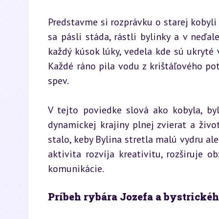
Predstavme si rozprávku o starej kobyli 
sa pásli stáda, rástli bylinky a v neďal
každý kúsok lúky, vedela kde sú ukryté 
Každé ráno pila vodu z krištáľového potok
spev.
V tejto poviedke slová ako kobyla, byli
dynamickej krajiny plnej zvierat a živo
stalo, keby Bylina stretla malú vydru al
aktivita rozvíja kreativitu, rozširuje 
komunikácie.
Príbeh rybára Jozefa a bystrické