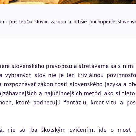
ami pre lepšiu slovnú zásobu a hlbšie pochopenie slovens
iere slovenského pravopisu a stretávame sa s nimi 
a vybraných slov nie je len triviálnou povinnosťou
a rozpoznávať zákonitosti slovenského jazyka a obo
jzábavnejších a najúčinnejších metód, ako si tieto 
hoch, ktoré podnecujú fantáziu, kreativitu a posi
ová, nie sú iba školským cvičením; ide o most 