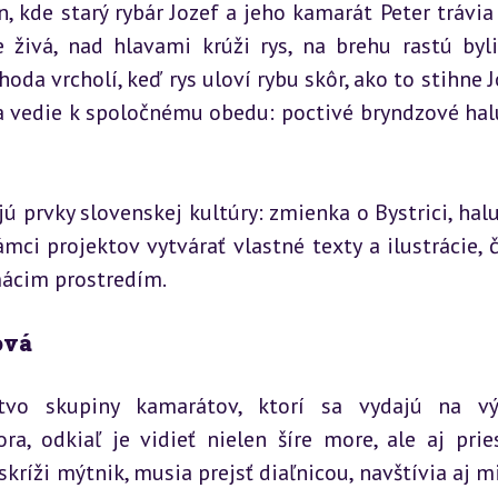
, kde starý rybár Jozef a jeho kamarát Peter trávia 
 živá, nad hlavami krúži rys, na brehu rastú bylin
oda vrcholí, keď rys uloví rybu skôr, ako to stihne Jo
 vedie k spoločnému obedu: poctivé bryndzové halu
 prvky slovenskej kultúry: zmienka o Bystrici, halu
mci projektov vytvárať vlastné texty a ilustrácie, č
ácim prostredím.
ová
stvo skupiny kamarátov, ktorí sa vydajú na vý
, odkiaľ je vidieť nielen šíre more, ale aj prie
kríži mýtnik, musia prejsť diaľnicou, navštívia aj mi