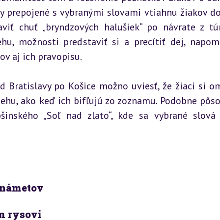
ky prepojené s vybranými slovami vtiahnu žiakov do 
viť chuť „bryndzových halušiek“ po návrate z túr
ehu, možnosti predstaviť si a precítiť dej, napom
ov aj ich pravopisu.
d Bratislavy po Košice možno uviesť, že žiaci si o
ehu, ako keď ich bifľujú zo zoznamu. Podobne pôsob
šinského „Soľ nad zlato“, kde sa vybrané slová 
 námetov
m rysovi