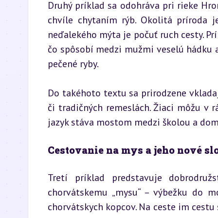
Druhý príklad sa odohráva pri rieke Hron
chvíle chytaním rýb. Okolitá príroda je
neďalekého mýta je počuť ruch cesty. Príh
čo spôsobí medzi mužmi veselú hádku a
pečené ryby.
Do takéhoto textu sa prirodzene vkladajú
či tradičných remeslách. Žiaci môžu v rá
jazyk stáva mostom medzi školou a dom
Cestovanie na mys a jeho nové sl
Tretí príklad predstavuje dobrodruž
chorvátskemu „mysu“ – výbežku do mora
chorvátskych kopcov. Na ceste im cestu s