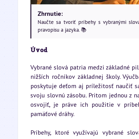
Zhrnutie:
Naučte sa tvoriť príbehy s vybranými slov
pravopisu a jazyka. 📚
Úvod
Vybrané slová patria medzi základné pil
nižších ročníkov základnej školy. Výučb
poskytuje deťom aj príležitosť naučiť s
svoju slovnú zásobu. Pritom jednou z na
osvojiť, je práve ich použitie v príbe
pamäťové dráhy.
Príbehy, ktoré využívajú vybrané sl