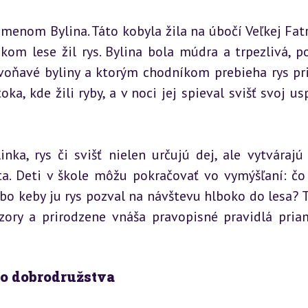
menom Bylina. Táto kobyla žila na úbočí Veľkej Fatry
ekom lese žil rys. Bylina bola múdra a trpezlivá, po
voňavé byliny a ktorým chodníkom prebieha rys pri 
a, kde žili ryby, a v noci jej spieval svišť svoj usp
nka, rys či svišť nielen určujú dej, ale vytvárajú 
ta. Deti v škole môžu pokračovať vo vymýšľaní: čo 
ebo keby ju rys pozval na návštevu hlboko do lesa? T
obzory a prirodzene vnáša pravopisné pravidlá pria
ho dobrodružstva