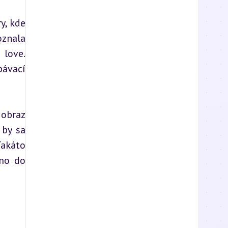
, kde 
znala 
love. 
ávací 
obraz 
by sa 
akáto 
mo do 