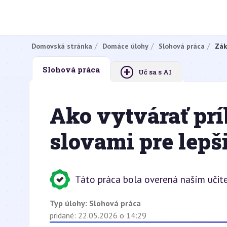
Domovská stránka
Domáce úlohy
Slohová práca
Zák
+
Slohová práca
Uč sa s AI
Ako vytvárať pr
slovami pre lepš
Táto práca bola overená naším učit
Typ úlohy:
Slohová práca
pridané: 22.05.2026 o 14:29