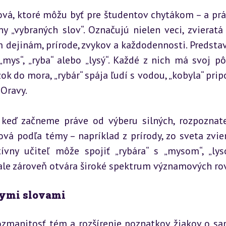
vá, ktoré môžu byť pre študentov chytákom – a práv
 „vybraných slov“. Označujú nielen veci, zvieratá 
m dejinám, prírode, zvykov a každodennosti. Predstav
 „mys“, „ryba“ alebo „lysý“. Každé z nich má svoj pô
 do mora, „rybár“ spája ľudí s vodou, „kobyla“ prip
 Oravy.
 keď začneme práve od výberu silných, rozpoznate
ová podľa témy – napríklad z prírody, zo sveta zviera
tívny učiteľ môže spojiť „rybára“ s „mysom“, „lys
, ale zároveň otvára široké spektrum významových rov
nymi slovami
zmanitosť tém a rozšírenie poznatkov žiakov o sa