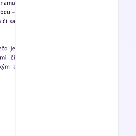
znamu 
ódu – 
či sa 
ečo je
mi či 
kým k 