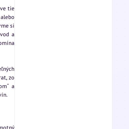
e tie 
alebo 
me si 
vod a 
omína 
ľných 
t, zo 
om“ a 
ín.
motný 