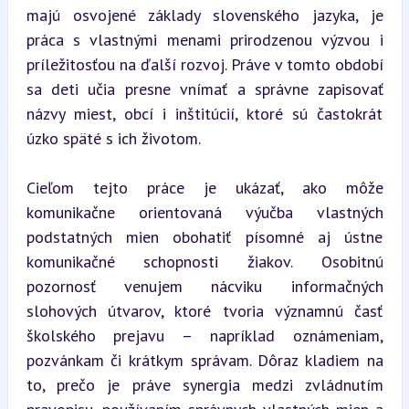
majú osvojené základy slovenského jazyka, je 
práca s vlastnými menami prirodzenou výzvou i 
príležitosťou na ďalší rozvoj. Práve v tomto období 
sa deti učia presne vnímať a správne zapisovať 
názvy miest, obcí i inštitúcií, ktoré sú častokrát 
úzko späté s ich životom.
Cieľom tejto práce je ukázať, ako môže 
komunikačne orientovaná výučba vlastných 
podstatných mien obohatiť písomné aj ústne 
komunikačné schopnosti žiakov. Osobitnú 
pozornosť venujem nácviku informačných 
slohových útvarov, ktoré tvoria významnú časť 
školského prejavu – napríklad oznámeniam, 
pozvánkam či krátkym správam. Dôraz kladiem na 
to, prečo je práve synergia medzi zvládnutím 