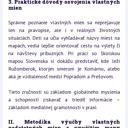
3. Praktické dôvody osvojenia vlastných 
mien
Správne poznanie vlastných mien sa neprejavuje 
len na pravopise, ale i v reálnych životných 
situáciách. Deti sa učia vyhľadávať názvy miest na 
mapách, vedia lepšie orientovať cestu na výlety či 
na návštevy príbuzných. Pri práci so školskou 
mapou Slovenska si dokážu predstaviť, kde leží 
Ružomberok, ktorým smerom je Komárno, alebo 
aká je vzdialenosť medzi Popradom a Prešovom.
Tieto zručnosti sú základom globálneho myslenia 
a schopnosti získavať a triediť informácie – 
základom mediálnej gramotnosti v praxi.
II. Metodika výučby vlastných 
podstatných mien s využitím mapy 