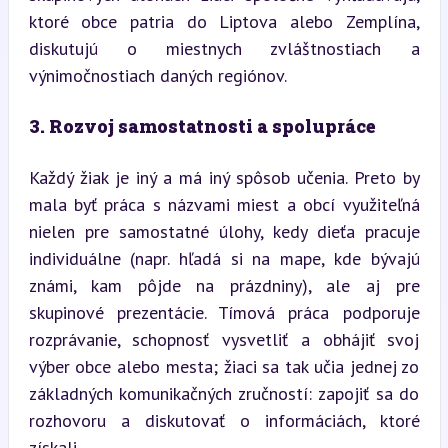
ktoré obce patria do Liptova alebo Zemplína, 
diskutujú o miestnych zvláštnostiach a 
výnimočnostiach daných regiónov.
3. Rozvoj samostatnosti a spolupráce
Každý žiak je iný a má iný spôsob učenia. Preto by 
mala byť práca s názvami miest a obcí využiteľná 
nielen pre samostatné úlohy, kedy dieťa pracuje 
individuálne (napr. hľadá si na mape, kde bývajú 
známi, kam pôjde na prázdniny), ale aj pre 
skupinové prezentácie. Tímová práca podporuje 
rozprávanie, schopnosť vysvetliť a obhájiť svoj 
výber obce alebo mesta; žiaci sa tak učia jednej zo 
základných komunikačných zručností: zapojiť sa do 
rozhovoru a diskutovať o informáciách, ktoré 
získali.