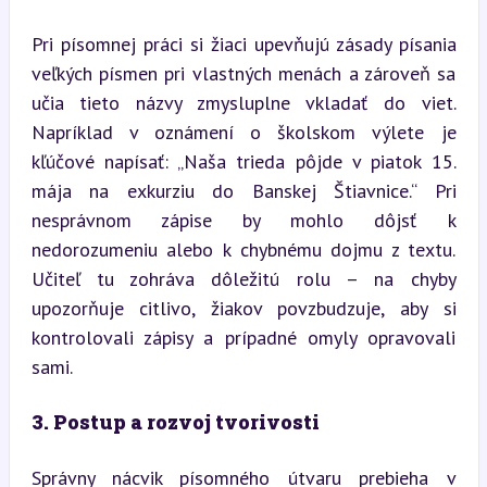
Pri písomnej práci si žiaci upevňujú zásady písania 
veľkých písmen pri vlastných menách a zároveň sa 
učia tieto názvy zmysluplne vkladať do viet. 
Napríklad v oznámení o školskom výlete je 
kľúčové napísať: „Naša trieda pôjde v piatok 15. 
mája na exkurziu do Banskej Štiavnice.“ Pri 
nesprávnom zápise by mohlo dôjsť k 
nedorozumeniu alebo k chybnému dojmu z textu. 
Učiteľ tu zohráva dôležitú rolu – na chyby 
upozorňuje citlivo, žiakov povzbudzuje, aby si 
kontrolovali zápisy a prípadné omyly opravovali 
sami.
3. Postup a rozvoj tvorivosti
Správny nácvik písomného útvaru prebieha v 