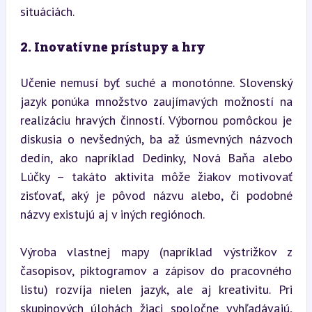
situáciách.
2. Inovatívne prístupy a hry
Učenie nemusí byť suché a monotónne. Slovenský 
jazyk ponúka množstvo zaujímavých možností na 
realizáciu hravých činností. Výbornou pomôckou je 
diskusia o nevšedných, ba až úsmevných názvoch 
dedín, ako napríklad Dedinky, Nová Baňa alebo 
Lúčky – takáto aktivita môže žiakov motivovať 
zisťovať, aký je pôvod názvu alebo, či podobné 
názvy existujú aj v iných regiónoch.
Výroba vlastnej mapy (napríklad výstrižkov z 
časopisov, piktogramov a zápisov do pracovného 
listu) rozvíja nielen jazyk, ale aj kreativitu. Pri 
skupinových úlohách žiaci spoločne vyhľadávajú, 