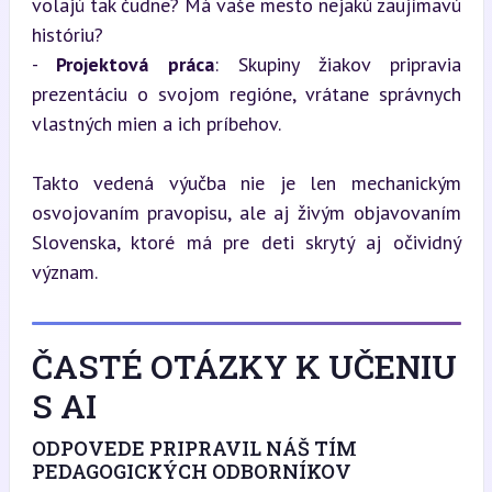
volajú tak čudne? Má vaše mesto nejakú zaujímavú 
históriu?

- 
Projektová práca
: Skupiny žiakov pripravia 
prezentáciu o svojom regióne, vrátane správnych 
vlastných mien a ich príbehov.
Takto vedená výučba nie je len mechanickým 
osvojovaním pravopisu, ale aj živým objavovaním 
Slovenska, ktoré má pre deti skrytý aj očividný 
význam.
ČASTÉ OTÁZKY K UČENIU
S AI
ODPOVEDE PRIPRAVIL NÁŠ TÍM
PEDAGOGICKÝCH ODBORNÍKOV