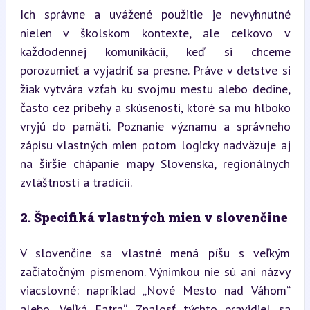
Ich správne a uvážené použitie je nevyhnutné 
nielen v školskom kontexte, ale celkovo v 
každodennej komunikácii, keď si chceme 
porozumieť a vyjadriť sa presne. Práve v detstve si 
žiak vytvára vzťah ku svojmu mestu alebo dedine, 
často cez príbehy a skúsenosti, ktoré sa mu hlboko 
vryjú do pamäti. Poznanie významu a správneho 
zápisu vlastných mien potom logicky nadväzuje aj 
na širšie chápanie mapy Slovenska, regionálnych 
zvláštností a tradícií.
2. Špecifiká vlastných mien v slovenčine
V slovenčine sa vlastné mená píšu s veľkým 
začiatočným písmenom. Výnimkou nie sú ani názvy 
viacslovné: napríklad „Nové Mesto nad Váhom“ 
alebo „Veľká Fatra“. Znalosť týchto pravidiel sa 