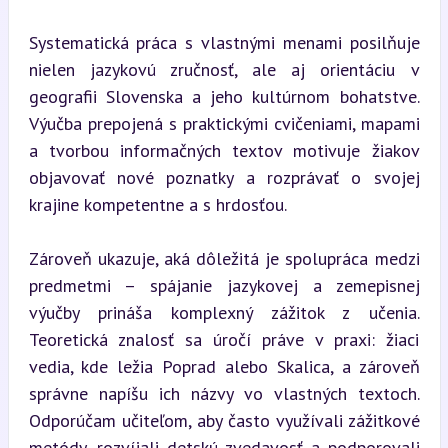
Systematická práca s vlastnými menami posilňuje 
nielen jazykovú zručnosť, ale aj orientáciu v 
geografii Slovenska a jeho kultúrnom bohatstve. 
Výučba prepojená s praktickými cvičeniami, mapami 
a tvorbou informačných textov motivuje žiakov 
objavovať nové poznatky a rozprávať o svojej 
krajine kompetentne a s hrdosťou.
Zároveň ukazuje, aká dôležitá je spolupráca medzi 
predmetmi – spájanie jazykovej a zemepisnej 
výučby prináša komplexný zážitok z učenia. 
Teoretická znalosť sa úročí práve v praxi: žiaci 
vedia, kde ležia Poprad alebo Skalica, a zároveň 
správne napíšu ich názvy vo vlastných textoch. 
Odporúčam učiteľom, aby často využívali zážitkové 
metódy, rozvíjali detskú zvedavosť a podporovali 