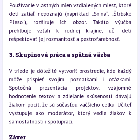
Používanie vlastných mien vzdialených miest, ktoré 
deti zatiaľ nepoznajú (napríklad „Snina“, „Štrbské 
Pleso“), rozširuje ich obzor. Takáto výučba 
prehlbuje vzťah k rodnej krajine, učí deti 
rešpektovať jej rozmanitosť a pestrofarebnosť.
3. Skupinová práca a spätná väzba
V triede je dôležité vytvoriť prostredie, kde každý 
môže prispieť svojimi poznatkami i otázkami. 
Spoločná prezentácia projektov, vzájomné 
hodnotenie textov a zdieľanie skúseností dávajú 
žiakom pocit, že sú súčasťou väčšieho celku. Učiteľ 
vystupuje ako moderátor, ktorý vedie žiakov k 
samostatnosti i spolupráci.
Záver