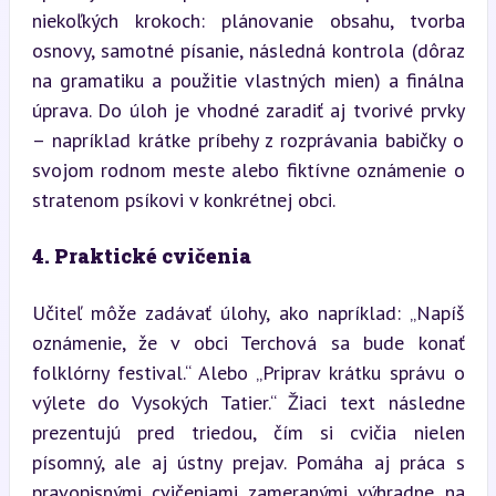
niekoľkých krokoch: plánovanie obsahu, tvorba 
osnovy, samotné písanie, následná kontrola (dôraz 
na gramatiku a použitie vlastných mien) a finálna 
úprava. Do úloh je vhodné zaradiť aj tvorivé prvky 
– napríklad krátke príbehy z rozprávania babičky o 
svojom rodnom meste alebo fiktívne oznámenie o 
stratenom psíkovi v konkrétnej obci.
4. Praktické cvičenia
Učiteľ môže zadávať úlohy, ako napríklad: „Napíš 
oznámenie, že v obci Terchová sa bude konať 
folklórny festival.“ Alebo „Priprav krátku správu o 
výlete do Vysokých Tatier.“ Žiaci text následne 
prezentujú pred triedou, čím si cvičia nielen 
písomný, ale aj ústny prejav. Pomáha aj práca s 
pravopisnými cvičeniami zameranými výhradne na 