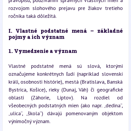
pravopisu, používaním správnych vlastných mien a 
rozvojom slohového prejavu pre žiakov tretieho 
ročníka taká dôležitá.
I. Vlastné podstatné mená – základné 
pojmy a ich význam
1. Vymedzenie a význam
Vlastné podstatné mená sú slová, ktorými 
označujeme konkrétnych ľudí (napríklad slovenskí 
králi, osobnosti histórie), mestá (Bratislava, Banská 
Bystrica, Košice), rieky (Dunaj, Váh) či geografické 
oblasti (Záhorie, Liptov). Na rozdiel od 
všeobecných podstatných mien (ako napr. „dedina“, 
„ulica“, „škola“) dávajú pomenovaným objektom 
výnimočný význam.