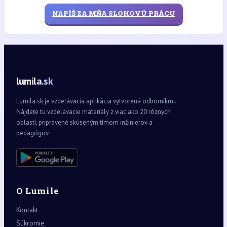
NAPÍŠ ZA MŇA SLOHOVÚ PRÁCU
lumila.sk
Lumila.sk je vzdelávacia aplikácia vytvorená odborníkmi.
Nájdete tu vzdelávacie materiály z viac ako 20 rôznych
oblastí, pripravené skúseným tímom inžinierov a
pedagógov.
O Lumile
Kontakt
Súkromie