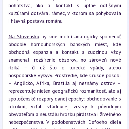
bohatstva, ako aj kontakt s úplne odlišnými 
kultúrami dotváral rámec, v ktorom sa pohybovala 
i hlavná postava románu.
Na Slovensku
 by sme mohli analogicky spomenúť 
obdobie hornouhorských banských miest, kde 
obchodná expanzia a kontakt s cudzinou vždy 
znamenali rozšírenie obzorov, no zároveň nové 
riziká – či už šlo o turecké vpády, alebo 
hospodárske výkyvy. Prostredie, kde Crusoe pôsobí 
– Anglicko, Afrika, Brazília aj neznámy ostrov – 
reprezentuje nielen geografickú rozmanitosť, ale aj 
spoločenské rozpory danej epochy: obchodovanie s 
otrokmi, vzťah vládnucej vrstvy k pôvodným 
obyvateľom a neustálu hrozbu pirátstva i živelného 
nebezpečenstva. V podobenstvách Defoeho diela 