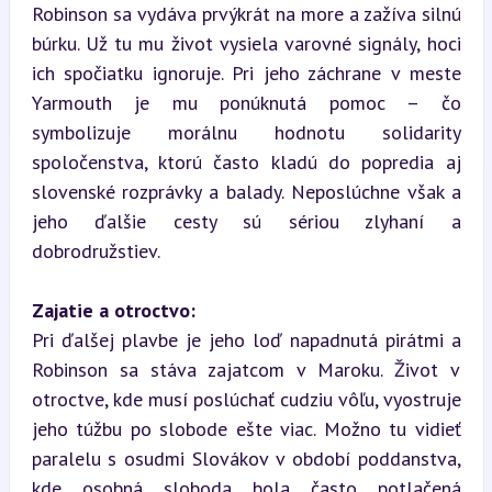
Robinson sa vydáva prvýkrát na more a zažíva silnú 
búrku. Už tu mu život vysiela varovné signály, hoci 
ich spočiatku ignoruje. Pri jeho záchrane v meste 
Yarmouth je mu ponúknutá pomoc – čo 
symbolizuje morálnu hodnotu solidarity 
spoločenstva, ktorú často kladú do popredia aj 
slovenské rozprávky a balady. Neposlúchne však a 
jeho ďalšie cesty sú sériou zlyhaní a 
dobrodružstiev.
Zajatie a otroctvo:
Pri ďalšej plavbe je jeho loď napadnutá pirátmi a 
Robinson sa stáva zajatcom v Maroku. Život v 
otroctve, kde musí poslúchať cudziu vôľu, vyostruje 
jeho túžbu po slobode ešte viac. Možno tu vidieť 
paralelu s osudmi Slovákov v období poddanstva, 
kde osobná sloboda bola často potlačená 