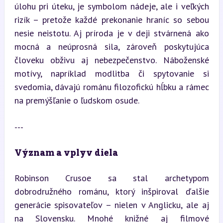
úlohu pri úteku, je symbolom nádeje, ale i veľkých 
rizík – pretože každé prekonanie hraníc so sebou 
nesie neistotu. Aj príroda je v deji stvárnená ako 
mocná a neúprosná sila, zároveň poskytujúca 
človeku obživu aj nebezpečenstvo. Náboženské 
motívy, napríklad modlitba či spytovanie si 
svedomia, dávajú románu filozofickú hĺbku a rámec 
na premýšľanie o ľudskom osude.
---
Význam a vplyv diela
Robinson Crusoe sa stal archetypom 
dobrodružného románu, ktorý inšpiroval ďalšie 
generácie spisovateľov – nielen v Anglicku, ale aj 
na Slovensku. Mnohé knižné aj filmové 