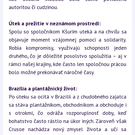
autoritou či cudzinou.
Útek a prežitie v neznámom prostredí:
Spolu so spoločníkom Kšurim uteká a na chvíľu sa 
objavuje moment vzájomnej pomoci a solidarity. 
Robia kompromisy, využívajú schopnosti jeden 
druhého, čo je dôležité posolstvo spolužitia – aj v 
rámci našej krajiny, kde často len spoločnou prácou 
bolo možné prekonávať náročné časy.
Brazília a plantážnický život:
Po úteku sa ocitá v Brazílii a z chudobného zajatca 
sa stáva plantážnikom, obchodníkom a obchoduje i 
s otrokmi, čo odráža rozporuplnosť doby, keď 
bohatstvo často rástlo na úkor iných. Zároveň však 
Crusoe nachádza nový zmysel života a učí sa 