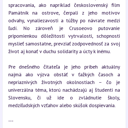
spracovania, ako napríklad československý film 
Pamätník na ostrove, čerpali z jeho motívov 
odvahy, vynaliezavosti a túžby po návrate medzi 
ľudí. No zároveň je Crusoeovo putovanie 
pripomienkou dôležitosti vytrvalosti, schopnosti 
myslieť samostatne, prevziať zodpovednosť za svoj 
život aj konať v duchu solidarity a úcty k inému.
Pre dnešného čitateľa je jeho príbeh aktuálny 
najmä ako výzva obstáť v ťažkých časoch a 
nepriaznivých životných okolnostiach – čo je 
univerzálna téma, ktorú nachádzajú aj študenti na 
Slovensku, či už ide o zvládnutie školy, 
medziľudských vzťahov alebo skúšok dospievania.
---