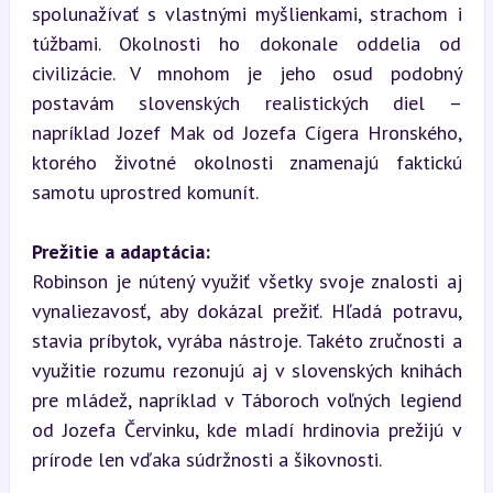
spolunažívať s vlastnými myšlienkami, strachom i 
túžbami. Okolnosti ho dokonale oddelia od 
civilizácie. V mnohom je jeho osud podobný 
postavám slovenských realistických diel – 
napríklad Jozef Mak od Jozefa Cígera Hronského, 
ktorého životné okolnosti znamenajú faktickú 
samotu uprostred komunít.
Prežitie a adaptácia:
Robinson je nútený využiť všetky svoje znalosti aj 
vynaliezavosť, aby dokázal prežiť. Hľadá potravu, 
stavia príbytok, vyrába nástroje. Takéto zručnosti a 
využitie rozumu rezonujú aj v slovenských knihách 
pre mládež, napríklad v Táboroch voľných legiend 
od Jozefa Červinku, kde mladí hrdinovia prežijú v 
prírode len vďaka súdržnosti a šikovnosti.