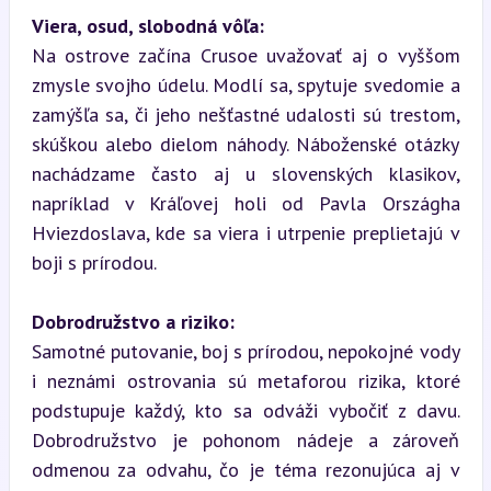
Viera, osud, slobodná vôľa:
Na ostrove začína Crusoe uvažovať aj o vyššom 
zmysle svojho údelu. Modlí sa, spytuje svedomie a 
zamýšľa sa, či jeho nešťastné udalosti sú trestom, 
skúškou alebo dielom náhody. Náboženské otázky 
nachádzame často aj u slovenských klasikov, 
napríklad v Kráľovej holi od Pavla Országha 
Hviezdoslava, kde sa viera i utrpenie preplietajú v 
boji s prírodou.
Dobrodružstvo a riziko:
Samotné putovanie, boj s prírodou, nepokojné vody 
i neznámi ostrovania sú metaforou rizika, ktoré 
podstupuje každý, kto sa odváži vybočiť z davu. 
Dobrodružstvo je pohonom nádeje a zároveň 
odmenou za odvahu, čo je téma rezonujúca aj v 