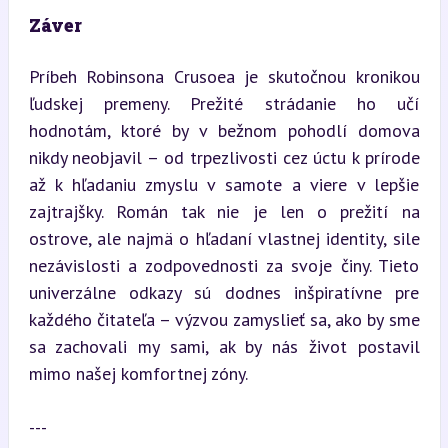
Záver
Príbeh Robinsona Crusoea je skutočnou kronikou 
ľudskej premeny. Prežité strádanie ho učí 
hodnotám, ktoré by v bežnom pohodlí domova 
nikdy neobjavil – od trpezlivosti cez úctu k prírode 
až k hľadaniu zmyslu v samote a viere v lepšie 
zajtrajšky. Román tak nie je len o prežití na 
ostrove, ale najmä o hľadaní vlastnej identity, sile 
nezávislosti a zodpovednosti za svoje činy. Tieto 
univerzálne odkazy sú dodnes inšpiratívne pre 
každého čitateľa – výzvou zamyslieť sa, ako by sme 
sa zachovali my sami, ak by nás život postavil 
mimo našej komfortnej zóny.
---