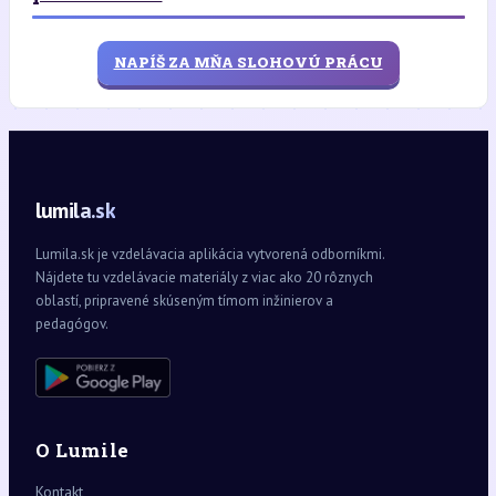
NAPÍŠ ZA MŇA SLOHOVÚ PRÁCU
lumila.sk
Lumila.sk je vzdelávacia aplikácia vytvorená odborníkmi.
Nájdete tu vzdelávacie materiály z viac ako 20 rôznych
oblastí, pripravené skúseným tímom inžinierov a
pedagógov.
O Lumile
Kontakt