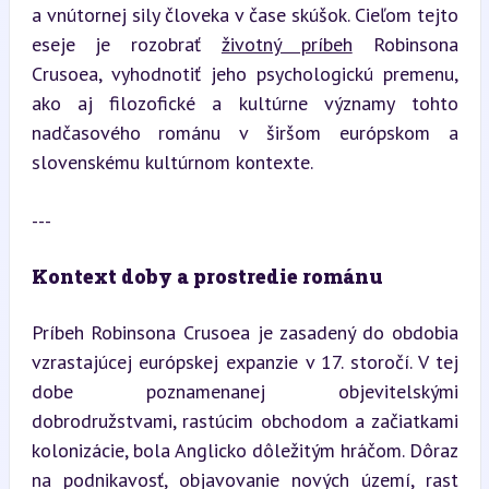
a vnútornej sily človeka v čase skúšok. Cieľom tejto 
eseje je rozobrať 
životný príbeh
 Robinsona 
Crusoea, vyhodnotiť jeho psychologickú premenu, 
ako aj filozofické a kultúrne významy tohto 
nadčasového románu v širšom európskom a 
slovenskému kultúrnom kontexte.
---
Kontext doby a prostredie románu
Príbeh Robinsona Crusoea je zasadený do obdobia 
vzrastajúcej európskej expanzie v 17. storočí. V tej 
dobe poznamenanej objevitelskými 
dobrodružstvami, rastúcim obchodom a začiatkami 
kolonizácie, bola Anglicko dôležitým hráčom. Dôraz 
na podnikavosť, objavovanie nových území, rast 