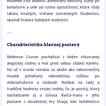
môžeme cítiť dobovú atmosféru neistoty, túžby po 
bohatstve a únik od rutina spoločnosti, ktorá vždy 
lákala mladých, vrátane slovenských študentov, 
skúmať hranice ľudských možností.
---
Charakteristika hlavnej postavy
Robinson Crusoe pochádzal z dobre situovanej 
anglickej rodiny a mal pred sebou sľubnú kariéru. 
No už v úvode románu sa ukáže ako nekonvenčný 
mladík poháňaný nekonečnou túžbou po 
dobrodružstve a slobode. Nedbal na rady a 
tradičné hodnoty svojej rodiny, čo je postoj, ktorý 
nachádzame aj u Júliusa Barča-Ivana v jeho 
postave z divadelnej hry Dvaja, kde bohémstvo 