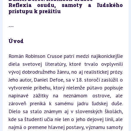
Reflexia osudu, samoty a ľudského 
prístupu k prežitiu
---
Úvod
Román Robinson Crusoe patrí medzi najikonickejšie 
diela svetovej literatúry, ktoré trvalo ovplyvnili 
vývoj dobrodružného žánru, no aj realistickej prózy. 
Jeho autor, Daniel Defoe, sa v 18. storočí zaslúžil o 
vytvorenie príbehu, ktorý nielenže pútavo popisuje 
napínavé zážitky na neznámom ostrove, ale 
zároveň preniká k samému jadru ľudskej duše. 
Dielo sa stalo známym aj v slovenských školách, 
kde sa študenti učia nie len o jeho dejovej línii, ale 
najmä o premene hlavnej postavy, významu samoty 