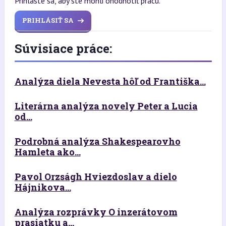
Prihláste sa, aby ste mohli ohodnotiť prácu.
PRIHLÁSIŤ SA
Súvisiace práce:
Analýza diela Nevesta hôľ od Františka...
Literárna analýza novely Peter a Lucia
od...
Podrobná analýza Shakespearovho
Hamleta ako...
Pavol Orzságh Hviezdoslav a dielo
Hájnikova...
Analýza rozprávky O inzerátovom
prasiatku a...