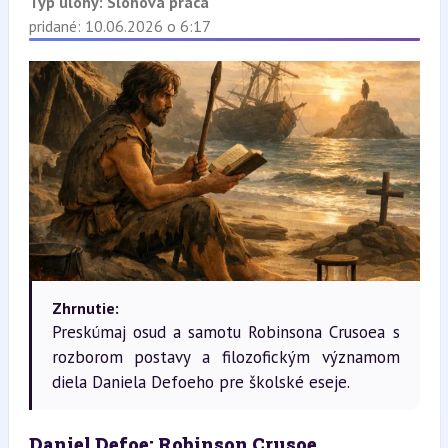
Typ úlohy:
Slohová práca
pridané: 10.06.2026 o 6:17
Zhrnutie:
Preskúmaj osud a samotu Robinsona Crusoea s
rozborom postavy a filozofickým významom
diela Daniela Defoeho pre školské eseje.
Daniel Defoe: Robinson Crusoe  