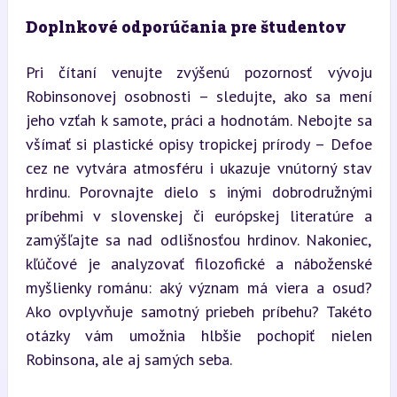
Doplnkové odporúčania pre študentov
Pri čítaní venujte zvýšenú pozornosť vývoju 
Robinsonovej osobnosti – sledujte, ako sa mení 
jeho vzťah k samote, práci a hodnotám. Nebojte sa 
všímať si plastické opisy tropickej prírody – Defoe 
cez ne vytvára atmosféru i ukazuje vnútorný stav 
hrdinu. Porovnajte dielo s inými dobrodružnými 
príbehmi v slovenskej či európskej literatúre a 
zamýšľajte sa nad odlišnosťou hrdinov. Nakoniec, 
kľúčové je analyzovať filozofické a náboženské 
myšlienky románu: aký význam má viera a osud? 
Ako ovplyvňuje samotný priebeh príbehu? Takéto 
otázky vám umožnia hlbšie pochopiť nielen 
Robinsona, ale aj samých seba.