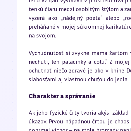
Jeho vzhľad vyvoláva v prostredí dva pr
tenkú čiaru medzi osobitým štýlom a za
vyzerá ako „nádejný poeta“ alebo „roc
preháňané v mojej súkromnej karikatúre, 
na svojom.
Vychudnutosť si zvykne mama žartom vy
nechutí, len palacinky a colu.“ Z mojej
ochutnať niečo zdravé je ako v knihe 
slabosťami aj vlastnou chuťou do jedla.
Charakter a správanie
Ak jeho fyzické črty tvoria akýsi základ
úkazov. Prvou nápadnou črtou je chaos v
dohrmel víchor – na stole hromady papie