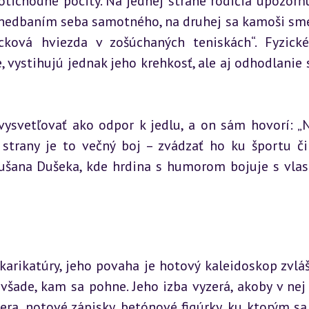
otichodné pocity. Na jednej strane rodičia upozorňu
nedbaním seba samotného, na druhej sa kamoši smej
ková hviezda v zošúchaných teniskách“. Fyzické 
vystihujú jednak jeho krehkosť, ale aj odhodlanie st
svetľovať ako odpor k jedlu, a on sám hovorí: „N
 strany je to večný boj – zvádzať ho ku športu či 
Dušana Dušeka, kde hrdina s humorom bojuje s vlas
 karikatúry, jeho povaha je hotový kaleidoskop zvláš
šade, kam sa pohne. Jeho izba vyzerá, akoby v nej 
ra, notové zápisky, betónové figúrky, ku ktorým sa 