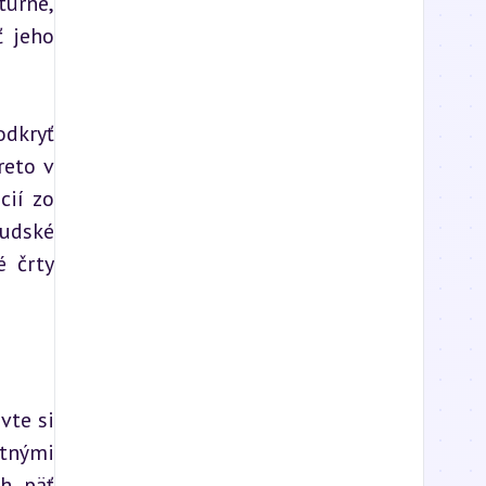
úrne, 
 jeho 
dkryť 
eto v 
ií zo 
udské 
 črty 
te si 
tnými 
h päť 