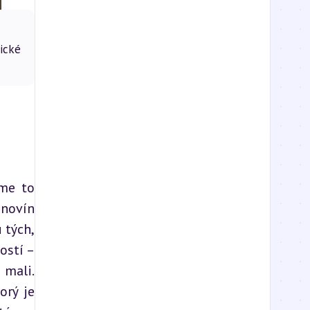
ické
me to 
novín 
tých, 
stí – 
mali. 
rý je 