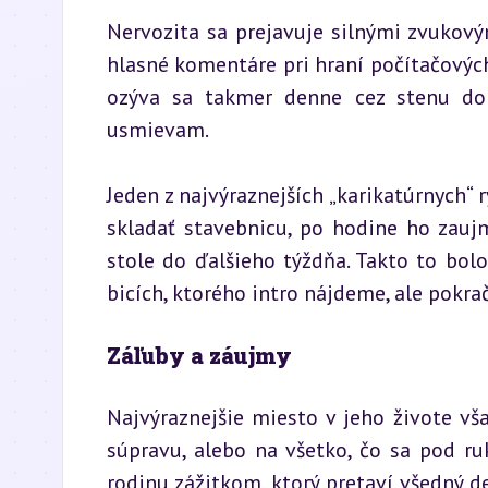
Nervozita sa prejavuje silnými zvukový
hlasné komentáre pri hraní počítačových h
ozýva sa takmer denne cez stenu do 
usmievam.
Jeden z najvýraznejších „karikatúrnych“ 
skladať stavebnicu, po hodine ho zauj
stole do ďalšieho týždňa. Takto to bolo
bicích, ktorého intro nájdeme, ale pokra
Záľuby a záujmy
Najvýraznejšie miesto v jeho živote vša
súpravu, alebo na všetko, čo sa pod ruku
rodinu zážitkom, ktorý pretaví všedný d