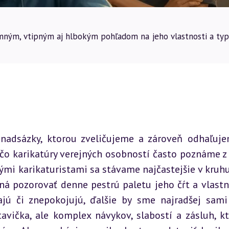
rimným, vtipným aj hlbokým pohľadom na jeho vlastnosti a typ
 nadsázky, ktorou zveličujeme a zároveň odhaľuje
 čo karikatúry verejných osobností často poznáme z 
nými karikaturistami sa stávame najčastejšie v kruhu 
ná pozorovať denne pestrú paletu jeho čŕt a vlastno
ajú či znepokojujú, ďalšie by sme najradšej sami 
vička, ale komplex návykov, slabostí a zásluh, kto