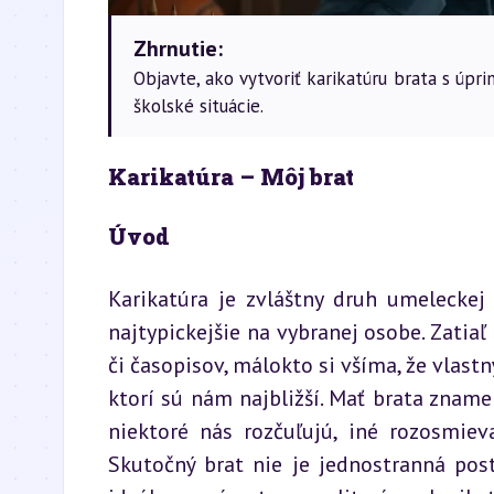
Zhrnutie:
Objavte, ako vytvoriť karikatúru brata s úp
školské situácie.
Karikatúra – Môj brat
Úvod
Karikatúra je zvláštny druh umeleckej
najtypickejšie na vybranej osobe. Zatiaľ
či časopisov, málokto si všíma, že vlast
ktorí sú nám najbližší. Mať brata zname
niektoré nás rozčuľujú, iné rozosmiev
Skutočný brat nie je jednostranná posta