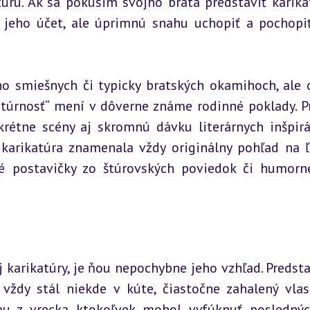
ru. Ak sa pokúsim svojho brata predstaviť karikat
jeho účet, ale úprimnú snahu uchopiť a pochopiť
o smiešnych či typicky bratských okamihoch, ale o
atúrnosť“ mení v dôverne známe rodinné poklady. Pr
krétne scény aj skromnú dávku literárnych inšpirác
 karikatúra znamenala vždy originálny pohľad na ľ
ké postavičky zo štúrovských poviedok či humorné
karikatúry, je ňou nepochybne jeho vzhľad. Predstav
 vždy stál niekde v kúte, čiastočne zahalený vlas
 mu z vrecka ktokoľvek mohol vyfúknuť poslednýc