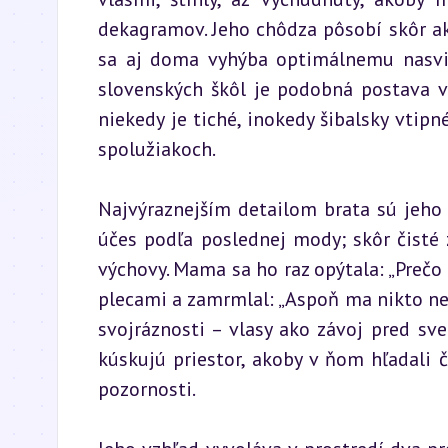
dekagramov. Jeho chôdza pôsobí skôr ak
sa aj doma vyhýba optimálnemu nasviet
slovenských škôl je podobná postava v
niekedy je tiché, inokedy šibalsky vtipn
spolužiakoch.
Najvýraznejším detailom brata sú jeho 
účes podľa poslednej mody; skôr čisté
výchovy. Mama sa ho raz opýtala: „Prečo s
plecami a zamrmlal: „Aspoň ma nikto nevi
svojráznosti – vlasy ako závoj pred sve
kúskujú priestor, akoby v ňom hľadali č
pozornosti.