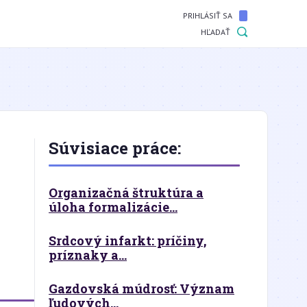
PRIHLÁSIŤ SA
HĽADAŤ
Súvisiace práce:
Organizačná štruktúra a
úloha formalizácie...
Srdcový infarkt: príčiny,
príznaky a...
Gazdovská múdrosť: Význam
ľudových...