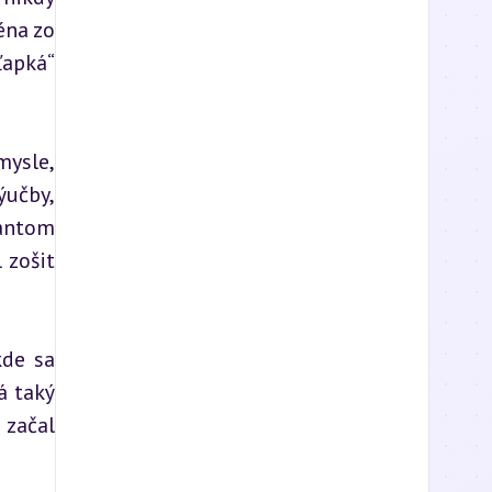
na zo 
apká“ 
ysle, 
učby, 
antom 
zošit 
de sa 
 taký 
začal 