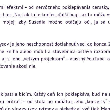
mi efektmi – od nervózneho poklepávania ceruzky, 
ier. „No, tak to je koniec, ďalší bug! Jak to môžu vy
mojej izby. Susedia možno otáčajú oči, ja sa u
rysov je jeho neschopnosť dotiahnuť veci do konca. Z
me kniha alebo mobil a stavebnica ostáva rozobra
 aj s jeho „veľkým projektom“ – vlastný YouTube ka
čovanie akosi nie.
k patria bicím. Každý deň ich poklepkáva, buď na r
 pritrafí – od stola po radiátor. Jeho „koncerty“ s
eň do vlny zvukov, rytmov a niekedy aj výčitiek. Ma