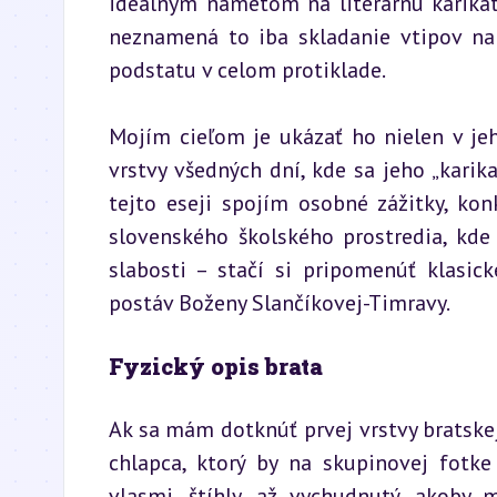
ideálnym námetom na literárnu karikatú
neznamená to iba skladanie vtipov na 
podstatu v celom protiklade.
Mojím cieľom je ukázať ho nielen v jeh
vrstvy všedných dní, kde sa jeho „karik
tejto eseji spojím osobné zážitky, kon
slovenského školského prostredia, kde
slabosti – stačí si pripomenúť klasic
postáv Boženy Slančíkovej-Timravy.
Fyzický opis brata
Ak sa mám dotknúť prvej vrstvy bratskej 
chlapca, ktorý by na skupinovej fotke
vlasmi, štíhly, až vychudnutý, akoby