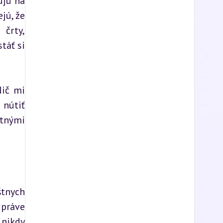
jú na 
ú, že 
črty, 
áť si 
ič mi 
nútiť 
tnými 
tnych 
práve 
nikdy 