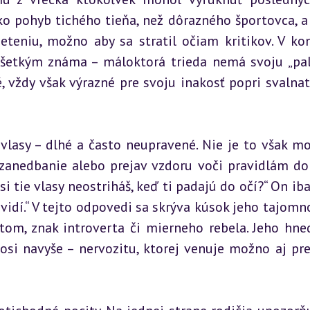
o pohyb tichého tieňa, než dôrazného športovca, a 
eniu, možno aby sa stratil očiam kritikov. V kon
šetkým známa – máloktorá trieda nemá svoju „pali
é, vždy však výrazné pre svoju inakosť popri svalnate
vlasy – dlhé a často neupravené. Nie je to však mo
 zanedbanie alebo prejav vzdoru voči pravidlám do
i tie vlasy neostriháš, keď ti padajú do očí?“ On iba 
dí.“ V tejto odpovedi sa skrýva kúsok jeho tajomnos
tom, znak introverta či mierneho rebela. Jeho hned
osi navyše – nervozitu, ktorej venuje možno aj pre