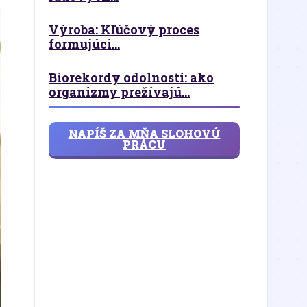
Výroba: Kľúčový proces
formujúci...
Biorekordy odolnosti: ako
organizmy prežívajú...
NAPÍŠ ZA MŇA SLOHOVÚ
PRÁCU