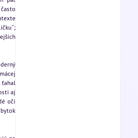
často 
texte 
čku“; 
jších 
derný 
mácej 
ťahal 
ti aj 
é oči 
bytok 