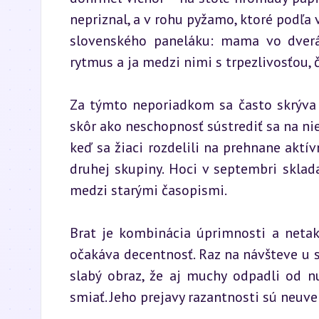
nepriznal, a v rohu pyžamo, ktoré podľa v
slovenského paneláku: mama vo dverách
rytmus a ja medzi nimi s trpezlivosťou, 
Za týmto neporiadkom sa často skrýva t
skôr ako neschopnosť sústrediť sa na nieč
keď sa žiaci rozdelili na prehnane aktí
druhej skupiny. Hoci v septembri sklada
medzi starými časopismi.
Brat je kombinácia úprimnosti a netakt
očakáva decentnosť. Raz na návšteve u st
slabý obraz, že aj muchy odpadli od nu
smiať. Jeho prejavy razantnosti sú neuv