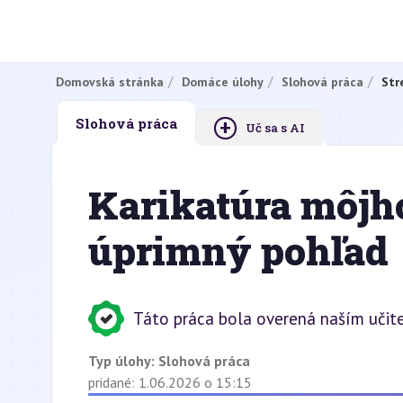
Domovská stránka
Domáce úlohy
Slohová práca
Str
+
Slohová práca
Uč sa s AI
Karikatúra môjho
úprimný pohľad
Táto práca bola overená naším učit
Typ úlohy:
Slohová práca
pridané: 1.06.2026 o 15:15