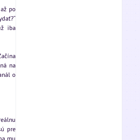
až po 
dať?“ 
ž iba 
ačína 
ná na 
nál o 
eálnu 
ú pre 
ma mu 