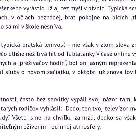
šetkého vyrástlo už aj cez myši v pivnici. Typická scé
, v očiach beznádej, brat pokojne na bicích „tľ
čo sa mi v škole nesníva.
ypická bratská lenivosť – nie však v zlom slova zm
o dlhšie než trvá hit od Tublatanky. V čase online vý
vnych a „prežívačov hodín“, bol on jasným reprezent
l sľuby o novom začiatku, v októbri už znova lovil 
nosti, často bez servítky vypáli svoj názor tam, k
arých rodičov vyhlásil: „Dedo, ten tvoj televízor má
dy.“ Všetci sme na chvíľku zamrzli, dedko sa však 
eriteľným oživením rodinnej atmosféry.