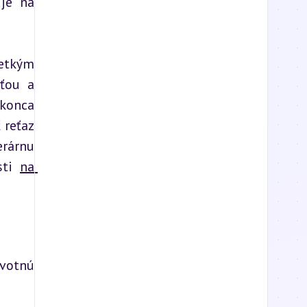
je na 
etkým 
ťou a 
konca 
reťaz 
rárnu 
ti 
na 
votnú 