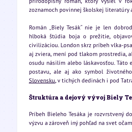
prírodopisný román, ktorý vyšiel v r
zoznamoch povinnej školskej literatúry a
Román „Biely Tesák“ nie je len dobrod
hlboká štúdia boja o prežitie, objav
civilizáciou. London skrz príbeh vlka-ps
aj zviera, mení pod tlakom prostredia, a
osudu násilím alebo láskavosťou. Táto es
postavu, ale aj ako symbol životnéh
Slovensku
, v tichých dedinách i pod Tatr
Štruktúra a dejový vývoj Biely T
Príbeh Bieleho Tesáka je rozvrstvený do
výzvu a zároveň iný pohľad na svet očami