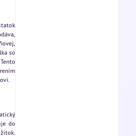
tatok 
dáva, 
ovej, 
ka so 
Tento 
rením 
ovi.
tický 
je do 
itok. 