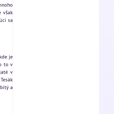
mnoho 
 však 
ci sa 
de je 
 to v 
até v 
Tesák 
itý a 