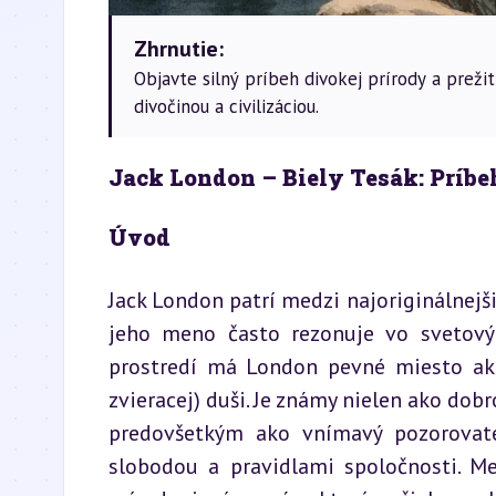
Zhrnutie:
Objavte silný príbeh divokej prírody a preži
divočinou a civilizáciou.
Jack London – Biely Tesák: Príbe
Úvod
Jack London patrí medzi najoriginálnejšie
jeho meno často rezonuje vo svetovýc
prostredí má London pevné miesto ako t
zvieracej) duši. Je známy nielen ako dobr
predovšetkým ako vnímavý pozorovate
slobodou a pravidlami spoločnosti. Med