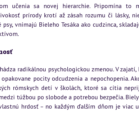
tom učenia sa novej hierarchie. Pripomína to 
vokosť prírody krotí až zásah rozumu či lásky, nie
é psy, vnímajú Bieleho Tesáka ako cudzinca, skladajú
ktívom.
nosť
hádza radikálnou psychologickou zmenou. V zajatí, k
a opakovane pocity odcudzenia a nepochopenia. Ako
ých rómskych detí v školách, ktoré sa cítia neprij
u medzi túžbou po slobode a potrebou bezpečia. Biely 
 vlastnú hrdosť – no každým ďalším dňom je viac ub