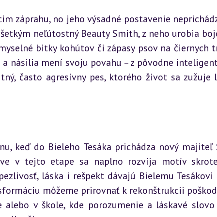
cim záprahu, no jeho výsadné postavenie neprichádz
všetkým neľútostný Beauty Smith, z neho urobia boj
yselné bitky kohútov či zápasy psov na čiernych tr
 a násilia mení svoju povahu – z pôvodne inteligent
tný, často agresívny pes, ktorého život sa zužuje l
nu, keď do Bieleho Tesáka prichádza nový majiteľ S
ve v tejto etape sa naplno rozvíja motív skrote
ezlivosť, láska i rešpekt dávajú Bielemu Tesákovi 
nsformáciu môžeme prirovnať k rekonštrukcii poškod
e alebo v škole, kde porozumenie a láskavé slovo 