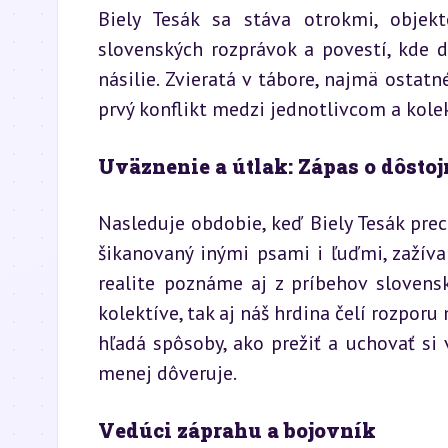
Biely Tesák sa stáva otrokmi, objek
slovenských rozprávok a povestí, kde di
násilie. Zvieratá v tábore, najmä ostatn
prvý konflikt medzi jednotlivcom a kole
Uväznenie a útlak: Zápas o dôstoj
Nasleduje obdobie, keď Biely Tesák prec
šikanovaný inými psami i ľuďmi, zažív
realite poznáme aj z príbehov slovensk
kolektíve, tak aj náš hrdina čelí rozpor
hľadá spôsoby, ako prežiť a uchovať si
menej dôveruje.
Vedúci záprahu a bojovník