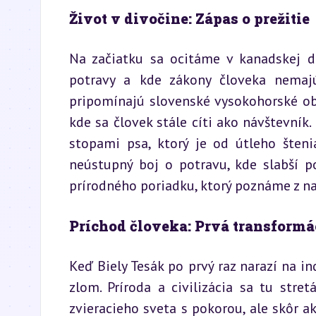
Život v divočine: Zápas o prežitie
Na začiatku sa ocitáme v kanadskej di
potravy a kde zákony človeka nemajú
pripomínajú slovenské vysokohorské obl
kde sa človek stále cíti ako návštevník.
stopami psa, ktorý je od útleho šteni
neústupný boj o potravu, kde slabší p
prírodného poriadku, ktorý poznáme z na
Príchod človeka: Prvá transformá
Keď Biely Tesák po prvý raz narazí na in
zlom. Príroda a civilizácia sa tu stre
zvieracieho sveta s pokorou, ale skôr ak