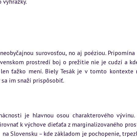
o výhražky.
 neobyčajnou surovosťou, no aj poéziou. Pripomína 
enskom prostredí boj o prežitie nie je cudzí a kde
len ťažko mení. Biely Tesák je v tomto kontexte n
 sa im snaží prispôsobiť.
ácnosti je hlavnou osou charakterového vývinu. 
irovnať k výchove dieťaťa z marginalizovaného prost
na Slovensku – kde základom je pochopenie, trpezli