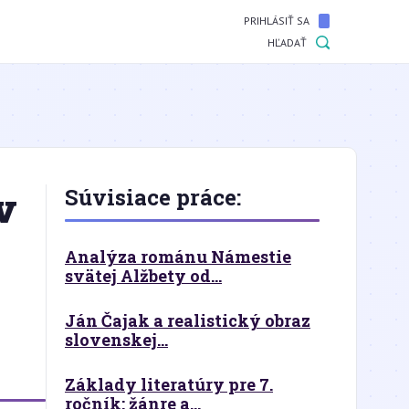
PRIHLÁSIŤ SA
HĽADAŤ
v
Súvisiace práce:
Analýza románu Námestie
svätej Alžbety od...
Ján Čajak a realistický obraz
slovenskej...
Základy literatúry pre 7.
ročník: žánre a...