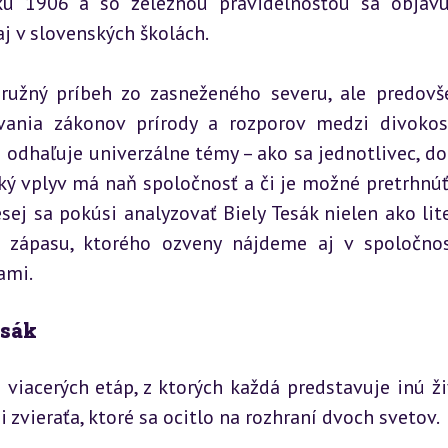
oku 1906 a so železnou pravidelnosťou sa objavu
j v slovenských školách.
ružný príbeh zo zasneženého severu, ale predovš
ovania zákonov prírody a rozporov medzi divokos
a odhaľuje univerzálne témy – ako sa jednotlivec, do
ký vplyv má naň spoločnosť a či je možné pretrhnúť 
ej sa pokúsi analyzovať Biely Tesák nielen ako lite
o zápasu, ktorého ozveny nájdeme aj v spoločnos
ami.
esák
 viacerých etáp, z ktorých každá predstavuje inú ži
 zvieraťa, ktoré sa ocitlo na rozhraní dvoch svetov.