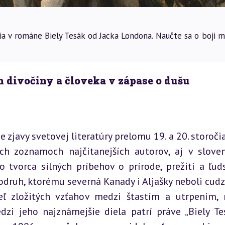
tia v románe Biely Tesák od Jacka Londona. Naučte sa o boji 
h divočiny a človeka v zápase o dušu
 zjavy svetovej literatúry prelomu 19. a 20. storočia.
h zoznamoch najčítanejších autorov, aj v slove
vorca silných príbehov o prírode, prežití a ľudsk
odruh, ktorému severná Kanady i Aljašky neboli cudzie
ľ zložitých vzťahov medzi štastím a utrpením, 
zi jeho najznámejšie diela patrí práve „Biely Tes