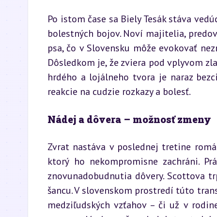
Po istom čase sa Biely Tesák stáva vedú
bolestných bojov. Noví majitelia, predo
psa, čo v Slovensku môže evokovať nezm
Dôsledkom je, že zviera pod vplyvom zla
hrdého a lojálneho tvora je naraz bezci
reakcie na cudzie rozkazy a bolesť.
Nádej a dôvera – možnosť zmeny
Zvrat nastáva v poslednej tretine romá
ktorý ho nekompromisne zachráni. Prá
znovunadobudnutia dôvery. Scottova trp
šancu. V slovenskom prostredí túto tra
medziľudských vzťahov – či už v rodin