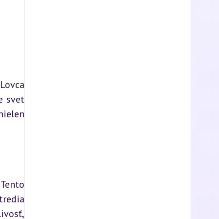
Lovca 
 svet 
ielen 
Tento 
redia 
vosť, 