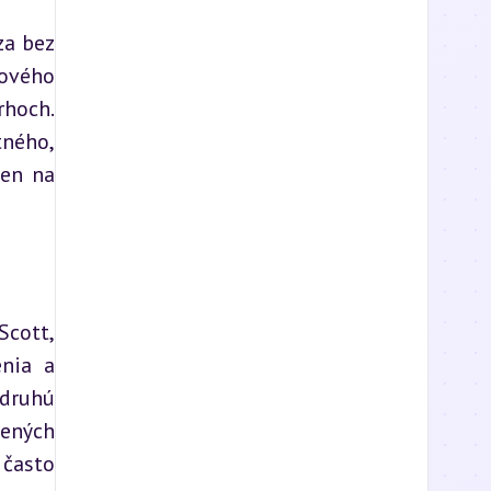
a bez 
ového 
hoch. 
ného, 
en na 
cott, 
nia a 
druhú 
ených 
často 