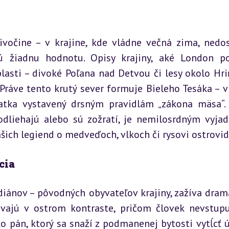
vočine – v krajine, kde vládne večná zima, nedos
 žiadnu hodnotu. Opisy krajiny, aké London po
asti – divoké Poľana nad Detvou či lesy okolo Hriň
 Práve tento krutý sever formuje Bieleho Tesáka – vl
atka vystavený drsným pravidlám „zákona mäsa“. 
odliehajú alebo sú zožratí, je nemilosrdným vyjad
šich legiend o medveďoch, vlkoch či rysovi ostrovid
cia
diánov – pôvodných obyvateľov krajiny, zažíva drama
távajú v ostrom kontraste, pričom človek nevstupu
o pán, ktorý sa snaží z podmanenej bytosti vytĺcť úž