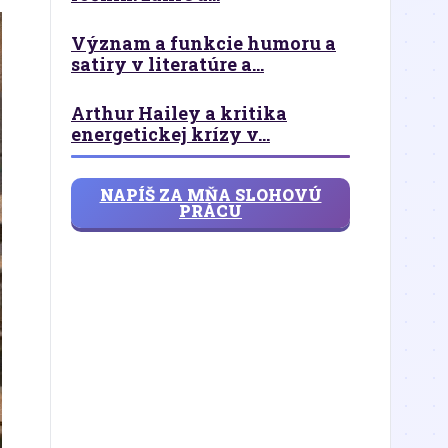
Význam a funkcie humoru a
satiry v literatúre a...
Arthur Hailey a kritika
energetickej krízy v...
NAPÍŠ ZA MŇA SLOHOVÚ
PRÁCU