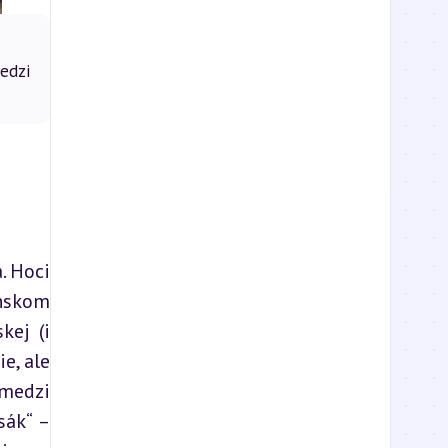
medzi
 Hoci 
nskom 
ej (i 
, ale 
medzi 
ák“ – 