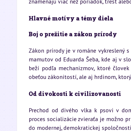
znamenajú viac než poriadok, trest aleb
Hlavné motívy a témy diela
Boj o prežitie a zákon prírody
Zákon prírody je v románe vykreslený s
mamutov od Eduarda Šeba, kde aj v slov
beží podľa mechanizmov, ktoré človek 
obeťou zákonitostí, ale aj hrdinom, ktorý
Od divokosti k civilizovanosti
Prechod od divého vlka k psovi v dom
proces socializácie zvieraťa je možno pr
do modernej, demokratickej spoločnosti 