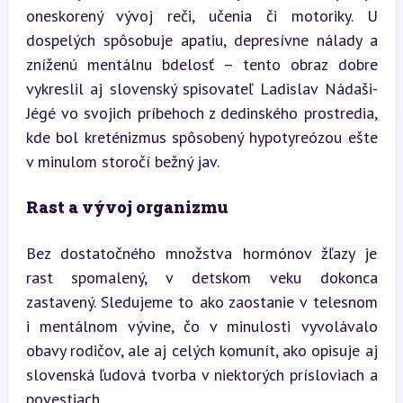
oneskorený vývoj reči, učenia či motoriky. U 
dospelých spôsobuje apatiu, depresívne nálady a 
zníženú mentálnu bdelosť – tento obraz dobre 
vykreslil aj slovenský spisovateľ Ladislav Nádaši-
Jégé vo svojich príbehoch z dedinského prostredia, 
kde bol kreténizmus spôsobený hypotyreózou ešte 
v minulom storočí bežný jav.
Rast a vývoj organizmu
Bez dostatočného množstva hormónov žľazy je 
rast spomalený, v detskom veku dokonca 
zastavený. Sledujeme to ako zaostanie v telesnom 
i mentálnom vývine, čo v minulosti vyvolávalo 
obavy rodičov, ale aj celých komunít, ako opisuje aj 
slovenská ľudová tvorba v niektorých prísloviach a 
povestiach.