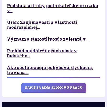
Podstata a druhy podnikateľského rizika
v...
Urán: Zaujímavosti a vlastnosti
modrozelenej...
Význam a starostlivosť o zvieratá v...
Prehľad najdôležitejších sústav
ľudského...
Ako spolupracujú pohybová, dýchacia,
tráviaca...
NAPÍŠ ZA MŇA SLOHOVÚ PRÁCU