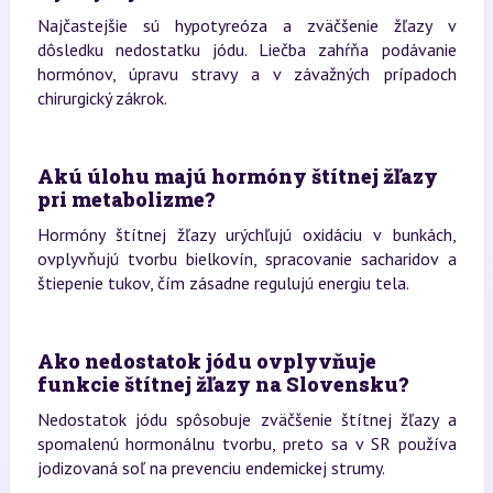
Najčastejšie sú hypotyreóza a zväčšenie žľazy v
dôsledku nedostatku jódu. Liečba zahŕňa podávanie
hormónov, úpravu stravy a v závažných prípadoch
chirurgický zákrok.
Akú úlohu majú hormóny štítnej žľazy
pri metabolizme?
Hormóny štítnej žľazy urýchľujú oxidáciu v bunkách,
ovplyvňujú tvorbu bielkovín, spracovanie sacharidov a
štiepenie tukov, čím zásadne regulujú energiu tela.
Ako nedostatok jódu ovplyvňuje
funkcie štítnej žľazy na Slovensku?
Nedostatok jódu spôsobuje zväčšenie štítnej žľazy a
spomalenú hormonálnu tvorbu, preto sa v SR používa
jodizovaná soľ na prevenciu endemickej strumy.