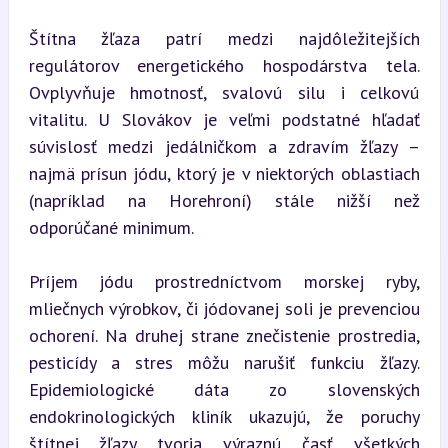
Štítna žľaza patrí medzi najdôležitejších 
regulátorov energetického hospodárstva tela. 
Ovplyvňuje hmotnosť, svalovú silu i celkovú 
vitalitu. U Slovákov je veľmi podstatné hľadať 
súvislosť medzi jedálničkom a zdravím žľazy – 
najmä prísun jódu, ktorý je v niektorých oblastiach 
(napríklad na Horehroní) stále nižší než 
odporúčané minimum.
Príjem jódu prostredníctvom morskej ryby, 
mliečnych výrobkov, či jódovanej soli je prevenciou 
ochorení. Na druhej strane znečistenie prostredia, 
pesticídy a stres môžu narušiť funkciu žľazy. 
Epidemiologické dáta zo slovenských 
endokrinologických kliník ukazujú, že poruchy 
štítnej žľazy tvoria výraznú časť všetkých 