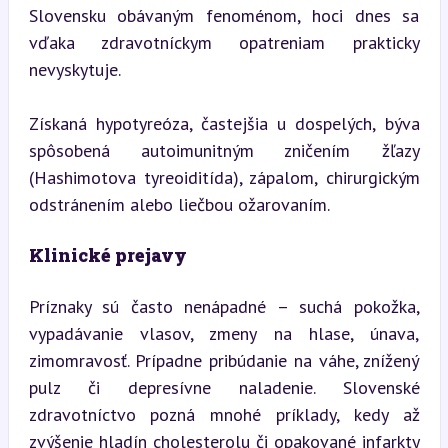
Slovensku obávaným fenoménom, hoci dnes sa 
vďaka zdravotníckym opatreniam prakticky 
nevyskytuje.
Získaná hypotyreóza, častejšia u dospelých, býva 
spôsobená autoimunitným zničením žľazy 
(Hashimotova tyreoiditída), zápalom, chirurgickým 
odstránením alebo liečbou ožarovaním.
Klinické prejavy
Príznaky sú často nenápadné – suchá pokožka, 
vypadávanie vlasov, zmeny na hlase, únava, 
zimomravosť. Prípadne pribúdanie na váhe, znížený 
pulz či depresívne naladenie. Slovenské 
zdravotníctvo pozná mnohé príklady, kedy až 
zvýšenie hladín cholesterolu či opakované infarkty 