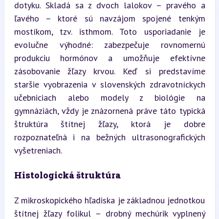
dotyku. Skladá sa z dvoch lalokov – pravého a 
ľavého – ktoré sú navzájom spojené tenkým 
mostíkom, tzv. isthmom. Toto usporiadanie je 
evolučne výhodné: zabezpečuje rovnomernú 
produkciu hormónov a umožňuje efektívne 
zásobovanie žľazy krvou. Keď si predstavíme 
staršie vyobrazenia v slovenských zdravotníckych 
učebniciach alebo modely z biológie na 
gymnáziách, vždy je znázornená práve táto typická 
štruktúra štítnej žľazy, ktorá je dobre 
rozpoznateľná i na bežných ultrasonografických 
vyšetreniach.
Histologická štruktúra
Z mikroskopického hľadiska je základnou jednotkou 
štítnej žľazy folikul – drobný mechúrik vyplnený 