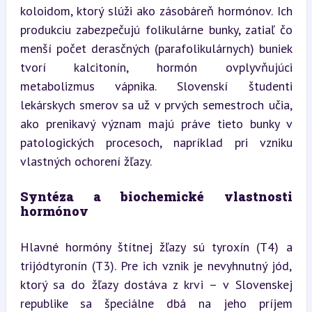
koloidom, ktorý slúži ako zásobáreň hormónov. Ich 
produkciu zabezpečujú folikulárne bunky, zatiaľ čo 
menší počet derasčných (parafolikulárnych) buniek 
tvorí kalcitonín, hormón ovplyvňujúci 
metabolizmus vápnika. Slovenskí študenti 
lekárskych smerov sa už v prvých semestroch učia, 
ako prenikavý význam majú práve tieto bunky v 
patologických procesoch, napríklad pri vzniku 
vlastných ochorení žľazy.
Syntéza a biochemické vlastnosti 
hormónov
Hlavné hormóny štítnej žľazy sú tyroxín (T4) a 
trijódtyronín (T3). Pre ich vznik je nevyhnutný jód, 
ktorý sa do žľazy dostáva z krvi – v Slovenskej 
republike sa špeciálne dbá na jeho príjem 