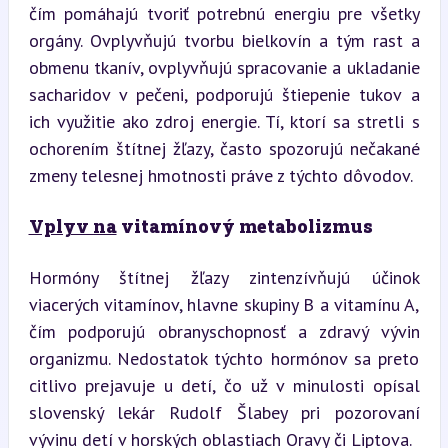
čím pomáhajú tvoriť potrebnú energiu pre všetky 
orgány. Ovplyvňujú tvorbu bielkovín a tým rast a 
obmenu tkanív, ovplyvňujú spracovanie a ukladanie 
sacharidov v pečeni, podporujú štiepenie tukov a 
ich využitie ako zdroj energie. Tí, ktorí sa stretli s 
ochorením štítnej žľazy, často spozorujú nečakané 
zmeny telesnej hmotnosti práve z týchto dôvodov.
Vplyv na
 vitamínový metabolizmus
Hormóny štítnej žľazy zintenzívňujú účinok 
viacerých vitamínov, hlavne skupiny B a vitamínu A, 
čím podporujú obranyschopnosť a zdravý vývin 
organizmu. Nedostatok týchto hormónov sa preto 
citlivo prejavuje u detí, čo už v minulosti opísal 
slovenský lekár Rudolf Šlabey pri pozorovaní 
vývinu detí v horských oblastiach Oravy či Liptova.