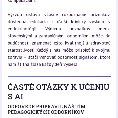
komplikáciám.
Výzvou ostáva včasné rozpoznanie príznakov, 
dôsledná edukácia i ďalší klinický výskum v 
endokrinológii. Výmena poznatkov medzi 
slovenskými a zahraničnými odborníkmi môže do 
budúcnosti znamenať ešte kvalitnejšiu zdravotnú 
starostlivosť. Každý z nás môže prispieť k svojmu 
zdraviu – stačí venovať pozornosť signálom, ktoré 
nám štítna žľaza každý deň vysiela.
ČASTÉ OTÁZKY K UČENIU
S AI
ODPOVEDE PRIPRAVIL NÁŠ TÍM
PEDAGOGICKÝCH ODBORNÍKOV