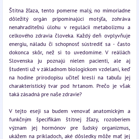
Štítna žľaza, tento pomerne malý, no mimoriadne 
dôležitý orgán pripomínajúci motýľa, zohráva 
nenahraditeľnú úlohu v regulácii metabolizmu a 
celkového zdravia človeka. Každý deň ovplyvňuje 
energiu, náladu či schopnosť sústrediť sa - často 
dokonca skôr, než si to uvedomíme. V reáliách 
Slovenska ju poznajú nielen pacienti, ale aj 
študenti už v základnom biologickom vzdelaní, keď 
na hodine prírodopisu učiteľ kreslí na tabuľu jej 
charakteristický tvar pod hrtanom. Prečo je však 
taká zásadná pre naše zdravie?
V tejto eseji sa budem venovať anatomickým a 
funkčným špecifikám štítnej žľazy, rozoberiem 
význam jej hormónov pre ľudský organizmus, 
ukážem na príkladoch, aké dôsledky môže mať jej 