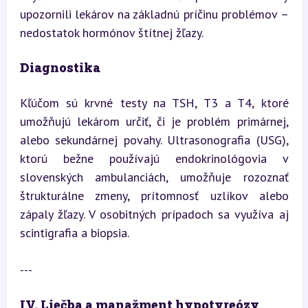
upozornili lekárov na základnú príčinu problémov – 
nedostatok hormónov štítnej žľazy.
Diagnostika
Kľúčom sú krvné testy na TSH, T3 a T4, ktoré 
umožňujú lekárom určiť, či je problém primárnej, 
alebo sekundárnej povahy. Ultrasonografia (USG), 
ktorú bežne používajú endokrinológovia v 
slovenských ambulanciách, umožňuje rozoznať 
štrukturálne zmeny, prítomnosť uzlíkov alebo 
zápaly žľazy. V osobitných prípadoch sa využíva aj 
scintigrafia a biopsia.
---
IV. Liečba a manažment hypotyreózy