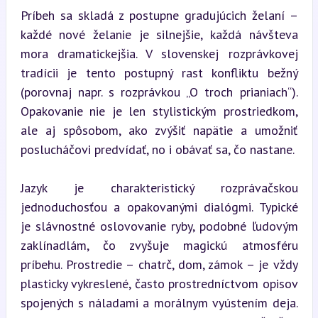
Príbeh sa skladá z postupne gradujúcich želaní – 
každé nové želanie je silnejšie, každá návšteva 
mora dramatickejšia. V slovenskej rozprávkovej 
tradícii je tento postupný rast konfliktu bežný 
(porovnaj napr. s rozprávkou „O troch prianiach“). 
Opakovanie nie je len stylistickým prostriedkom, 
ale aj spôsobom, ako zvýšiť napätie a umožniť 
poslucháčovi predvídať, no i obávať sa, čo nastane.
Jazyk je charakteristický rozprávačskou 
jednoduchosťou a opakovanými dialógmi. Typické 
je slávnostné oslovovanie ryby, podobné ľudovým 
zaklínadlám, čo zvyšuje magickú atmosféru 
príbehu. Prostredie – chatrč, dom, zámok – je vždy 
plasticky vykreslené, často prostredníctvom opisov 
spojených s náladami a morálnym vyústením deja. 