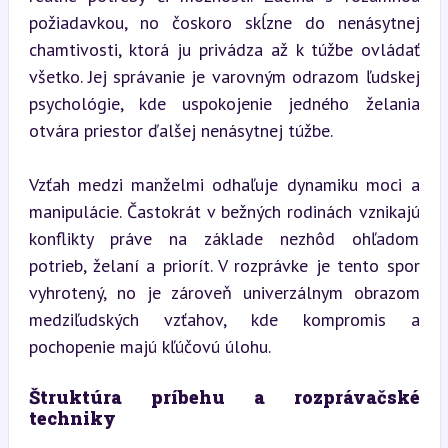
požiadavkou, no čoskoro skĺzne do nenásytnej 
chamtivosti, ktorá ju privádza až k túžbe ovládať 
všetko. Jej správanie je varovným odrazom ľudskej 
psychológie, kde uspokojenie jedného želania 
otvára priestor ďalšej nenásytnej túžbe.
Vzťah medzi manželmi odhaľuje dynamiku moci a 
manipulácie. Častokrát v bežných rodinách vznikajú 
konflikty práve na základe nezhôd ohľadom 
potrieb, želaní a priorít. V rozprávke je tento spor 
vyhrotený, no je zároveň univerzálnym obrazom 
medziľudských vzťahov, kde kompromis a 
pochopenie majú kľúčovú úlohu.
Štruktúra príbehu a rozprávačské 
techniky