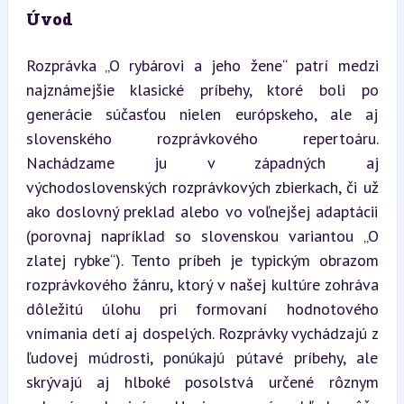
Úvod
Rozprávka „O rybárovi a jeho žene“ patrí medzi 
najznámejšie klasické príbehy, ktoré boli po 
generácie súčasťou nielen európskeho, ale aj 
slovenského rozprávkového repertoáru. 
Nachádzame ju v západných aj 
východoslovenských rozprávkových zbierkach, či už 
ako doslovný preklad alebo vo voľnejšej adaptácii 
(porovnaj napríklad so slovenskou variantou „O 
zlatej rybke“). Tento príbeh je typickým obrazom 
rozprávkového žánru, ktorý v našej kultúre zohráva 
dôležitú úlohu pri formovaní hodnotového 
vnímania detí aj dospelých. Rozprávky vychádzajú z 
ľudovej múdrosti, ponúkajú pútavé príbehy, ale 
skrývajú aj hlboké posolstvá určené rôznym 