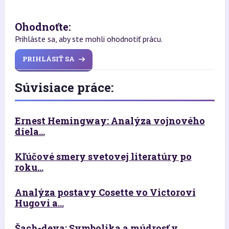
Ohodnoťte:
Prihláste sa, aby ste mohli ohodnotiť prácu.
PRIHLÁSIŤ SA
Súvisiace práce:
Ernest Hemingway: Analýza vojnového
diela...
Kľúčové smery svetovej literatúry po
roku...
Analýza postavy Cosette vo Victorovi
Hugovi a...
Šach-deva: Symbolika a múdrosť v