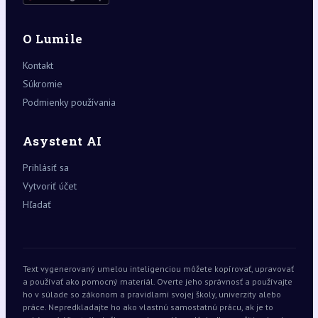
O Lumile
Kontakt
Súkromie
Podmienky používania
Asystent AI
Prihlásiť sa
Vytvoriť účet
Hľadať
Text vygenerovaný umelou inteligenciou môžete kopírovať, upravovať
a používať ako pomocný materiál. Overte jeho správnosť a používajte
ho v súlade so zákonom a pravidlami svojej školy, univerzity alebo
práce. Nepredkladajte ho ako vlastnú samostatnú prácu, ak je to