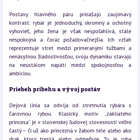
Postavy hlavného páru prinášajú zaujímavý 
kontrast: rybár je jednoduchý, skromný a ochotný 
vyhovieť, jeho žena je však nespoľahlivá, stále 
nespokojná a čoraz požadovačnejšia. Ich vzťah 
reprezentuje stret medzi primeranými túžbami a 
nenásytnou žiadostivosťou, svoju dynamiku stavajú 
na neustálom napätí medzi spokojnosťou a 
ambíciou.
Priebeh príbehu a vývoj postáv
Dejová línia sa odvíja od stretnutia rybára s 
čarovnou rybou. Klasický motív „zakliateho 
princesa“ je v slovenskej ľudovej slovesnosti veľmi 
častý – či už ako princezná v žabom tele alebo ako 
drak, ktorý trestá alebo odmeňuje. Tu je ryba 