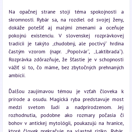
Na opačnej strane stojí téma spokojnosti a 
skromnosti. Rybár sa, na rozdiel od svojej ženy, 
dokáže potešiť aj malými zmenami a oceňuje 
pokojnú existenciu. V slovenskej rozprávkovej 
tradícii je takýto „chudobný, ale poctivý“ hrdina 
častým vzorom (napr. „Popolvár“, „Laktibrada“). 
Rozprávka zdôrazňuje, že šťastie je v schopnosti 
vážiť si to, čo máme, bez zbytočných prehnaných 
ambícií.
Ďalšou zaujímavou témou je vzťah človeka k 
prírode a osudu. Magická ryba predstavuje most 
medzi svetom ľudí a nadprirodzenom. Jej 
rozhodnutia, podobne ako rozmary počasia či 
bohov v antickej mytológii, poukazujú na hranice, 
ktoré človek prekračuje na vlastné riziko. Rybár, 