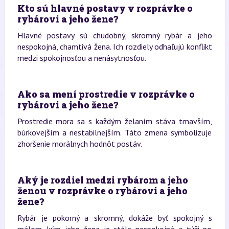
Kto sú hlavné postavy v rozprávke o
rybárovi a jeho žene?
Hlavné postavy sú chudobný, skromný rybár a jeho
nespokojná, chamtivá žena. Ich rozdiely odhaľujú konflikt
medzi spokojnosťou a nenásytnosťou.
Ako sa mení prostredie v rozprávke o
rybárovi a jeho žene?
Prostredie mora sa s každým želaním stáva tmavším,
búrkovejším a nestabilnejším. Táto zmena symbolizuje
zhoršenie morálnych hodnôt postáv.
Aký je rozdiel medzi rybárom a jeho
ženou v rozprávke o rybárovi a jeho
žene?
Rybár je pokorný a skromný, dokáže byť spokojný s
málom, kým jeho žena je stále nespokojná a túži po