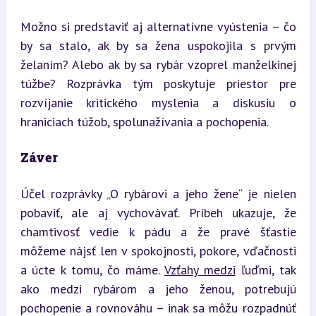
Možno si predstaviť aj alternatívne vyústenia – čo 
by sa stalo, ak by sa žena uspokojila s prvým 
želaním? Alebo ak by sa rybár vzoprel manželkinej 
túžbe? Rozprávka tým poskytuje priestor pre 
rozvíjanie kritického myslenia a diskusiu o 
hraniciach túžob, spolunažívania a pochopenia.
Záver
Účel rozprávky „O rybárovi a jeho žene“ je nielen 
pobaviť, ale aj vychovávať. Príbeh ukazuje, že 
chamtivosť vedie k pádu a že pravé šťastie 
môžeme nájsť len v spokojnosti, pokore, vďačnosti 
a úcte k tomu, čo máme. 
Vzťahy medzi
 ľuďmi, tak 
ako medzi rybárom a jeho ženou, potrebujú 
pochopenie a rovnováhu – inak sa môžu rozpadnúť 