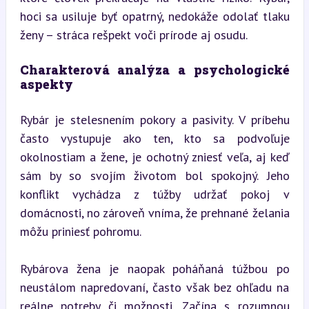
hoci sa usiluje byť opatrný, nedokáže odolať tlaku 
ženy – stráca rešpekt voči prírode aj osudu.
Charakterová analýza a psychologické 
aspekty
Rybár je stelesnením pokory a pasivity. V príbehu 
často vystupuje ako ten, kto sa podvoľuje 
okolnostiam a žene, je ochotný zniesť veľa, aj keď 
sám by so svojím životom bol spokojný. Jeho 
konflikt vychádza z túžby udržať pokoj v 
domácnosti, no zároveň vníma, že prehnané želania 
môžu priniesť pohromu.
Rybárova žena je naopak poháňaná túžbou po 
neustálom napredovaní, často však bez ohľadu na 
reálne potreby či možnosti. Začína s rozumnou 