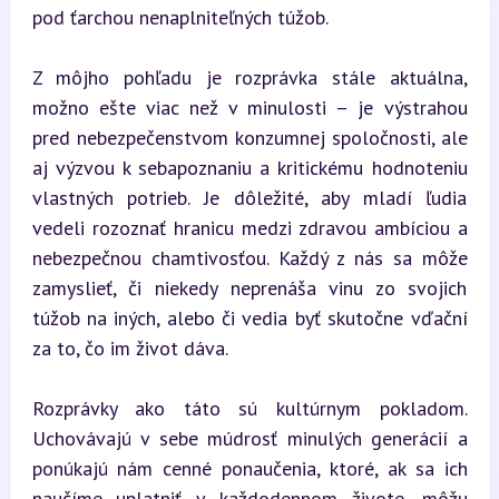
pod ťarchou nenaplniteľných túžob.
Z môjho pohľadu je rozprávka stále aktuálna, 
možno ešte viac než v minulosti – je výstrahou 
pred nebezpečenstvom konzumnej spoločnosti, ale 
aj výzvou k sebapoznaniu a kritickému hodnoteniu 
vlastných potrieb. Je dôležité, aby mladí ľudia 
vedeli rozoznať hranicu medzi zdravou ambíciou a 
nebezpečnou chamtivosťou. Každý z nás sa môže 
zamyslieť, či niekedy neprenáša vinu zo svojich 
túžob na iných, alebo či vedia byť skutočne vďační 
za to, čo im život dáva.
Rozprávky ako táto sú kultúrnym pokladom. 
Uchovávajú v sebe múdrosť minulých generácií a 
ponúkajú nám cenné ponaučenia, ktoré, ak sa ich 
naučíme uplatniť v každodennom živote, môžu 