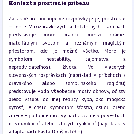
Kontext a prostredie príbehu
Zásadné pre pochopenie rozprávky je jej prostredie 
– more. V rozprávkových a folklórnych tradíciách 
predstavuje more hranicu medzi známe-
materiálnym svetom a neznámym magickým 
priestorom, kde je možné všetko. More je 
symbolom nestability, tajomstva a 
nepredvídateľnosti života. Vo viacerých 
slovenských rozprávkach (napríklad v príbehoch z 
oravského alebo zemplínskeho regiónu) 
predstavuje voda všeobecne motív obnovy, očisty 
alebo vstupu do inej reality. Ryba, ako magická 
bytosť, je často symbolom šťastia, osudu alebo 
zmeny – podobné motívy nachádzame v povestiach 
o „vodníkoch“ alebo „zlatých rybkách“ (napríklad v 
adaptáciách Pavla Dobšinského).