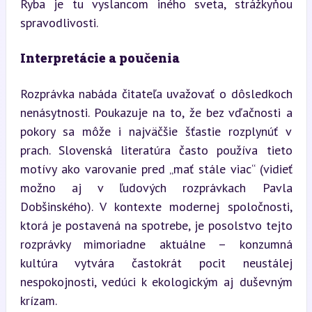
Ryba je tu vyslancom iného sveta, strážkyňou 
spravodlivosti.
Interpretácie a poučenia
Rozprávka nabáda čitateľa uvažovať o dôsledkoch 
nenásytnosti. Poukazuje na to, že bez vďačnosti a 
pokory sa môže i najväčšie šťastie rozplynúť v 
prach. Slovenská literatúra často používa tieto 
motívy ako varovanie pred „mať stále viac“ (vidieť 
možno aj v ľudových rozprávkach Pavla 
Dobšinského). V kontexte modernej spoločnosti, 
ktorá je postavená na spotrebe, je posolstvo tejto 
rozprávky mimoriadne aktuálne – konzumná 
kultúra vytvára častokrát pocit neustálej 
nespokojnosti, vedúci k ekologickým aj duševným 
krízam.