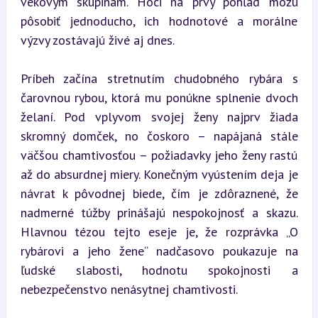
vekovým skupinám. Hoci na prvý pohľad môžu 
pôsobiť jednoducho, ich hodnotové a morálne 
výzvy zostávajú živé aj dnes.
Príbeh začína stretnutím chudobného rybára s 
čarovnou rybou, ktorá mu ponúkne splnenie dvoch 
želaní. Pod vplyvom svojej ženy najprv žiada 
skromný domček, no čoskoro – napájaná stále 
väčšou chamtivosťou – požiadavky jeho ženy rastú 
až do absurdnej miery. Konečným vyústením deja je 
návrat k pôvodnej biede, čím je zdôraznené, že 
nadmerné túžby prinášajú nespokojnosť a skazu. 
Hlavnou tézou tejto eseje je, že rozprávka „O 
rybárovi a jeho žene“ nadčasovo poukazuje na 
ľudské slabosti, hodnotu spokojnosti a 
nebezpečenstvo nenásytnej chamtivosti.