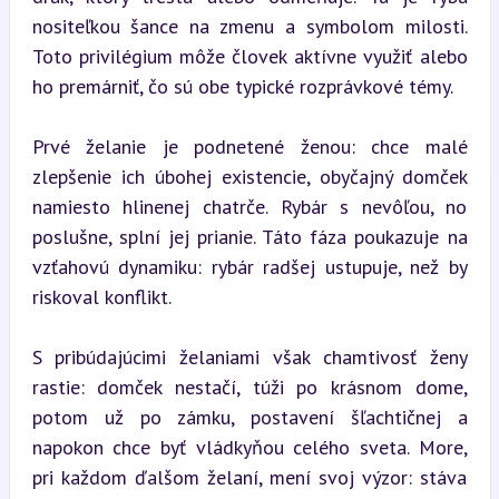
nositeľkou šance na zmenu a symbolom milosti. 
Toto privilégium môže človek aktívne využiť alebo 
ho premárniť, čo sú obe typické rozprávkové témy.
Prvé želanie je podnetené ženou: chce malé 
zlepšenie ich úbohej existencie, obyčajný domček 
namiesto hlinenej chatrče. Rybár s nevôľou, no 
poslušne, splní jej prianie. Táto fáza poukazuje na 
vzťahovú dynamiku: rybár radšej ustupuje, než by 
riskoval konflikt.
S pribúdajúcimi želaniami však chamtivosť ženy 
rastie: domček nestačí, túži po krásnom dome, 
potom už po zámku, postavení šľachtičnej a 
napokon chce byť vládkyňou celého sveta. More, 
pri každom ďalšom želaní, mení svoj výzor: stáva 