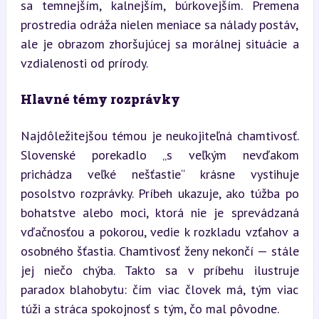
sa temnejším, kalnejším, búrkovejším. Premena 
prostredia odráža nielen meniace sa nálady postáv, 
ale je obrazom zhoršujúcej sa morálnej situácie a 
vzdialenosti od prírody.
Hlavné témy rozprávky
Najdôležitejšou témou je neukojiteľná chamtivosť. 
Slovenské porekadlo „s veľkým nevďakom 
prichádza veľké nešťastie“ krásne vystihuje 
posolstvo rozprávky. Príbeh ukazuje, ako túžba po 
bohatstve alebo moci, ktorá nie je sprevádzaná 
vďačnosťou a pokorou, vedie k rozkladu vzťahov a 
osobného šťastia. Chamtivosť ženy nekončí — stále 
jej niečo chýba. Takto sa v príbehu ilustruje 
paradox blahobytu: čím viac človek má, tým viac 
túži a stráca spokojnosť s tým, čo mal pôvodne.