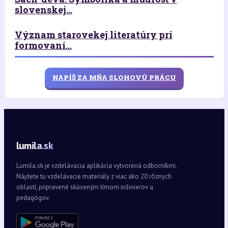
slovenskej...
Význam starovekej literatúry pri
formovaní...
NAPÍŠ ZA MŇA SLOHOVÚ PRÁCU
lumila.sk
Lumila.sk je vzdelávacia aplikácia vytvorená odborníkmi.
Nájdete tu vzdelávacie materiály z viac ako 20 rôznych
oblastí, pripravené skúseným tímom inžinierov a
pedagógov.