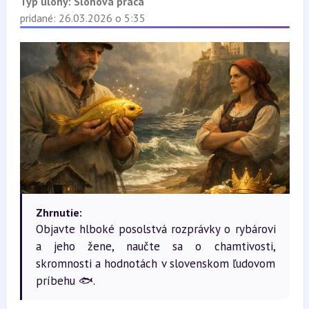
Typ úlohy:
Slohová práca
pridané: 26.03.2026 o 5:35
Zhrnutie:
Objavte hlboké posolstvá rozprávky o rybárovi
a jeho žene, naučte sa o chamtivosti,
skromnosti a hodnotách v slovenskom ľudovom
príbehu 🐟.