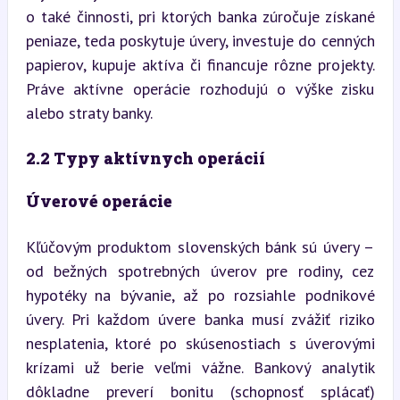
o také činnosti, pri ktorých banka zúročuje získané 
peniaze, teda poskytuje úvery, investuje do cenných 
papierov, kupuje aktíva či financuje rôzne projekty. 
Práve aktívne operácie rozhodujú o výške zisku 
alebo straty banky.
2.2 Typy aktívnych operácií
Úverové operácie
Kľúčovým produktom slovenských bánk sú úvery – 
od bežných spotrebných úverov pre rodiny, cez 
hypotéky na bývanie, až po rozsiahle podnikové 
úvery. Pri každom úvere banka musí zvážiť riziko 
nesplatenia, ktoré po skúsenostiach s úverovými 
krízami už berie veľmi vážne. Bankový analytik 
dôkladne preverí bonitu (schopnosť splácať) 