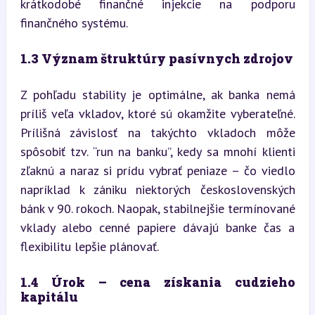
krátkodobé finančné injekcie na podporu 
finančného systému.
1.3 Význam štruktúry pasívnych zdrojov
Z pohľadu stability je optimálne, ak banka nemá 
príliš veľa vkladov, ktoré sú okamžite vyberateľné. 
Prílišná závislosť na takýchto vkladoch môže 
spôsobiť tzv. “run na banku”, kedy sa mnohí klienti 
zľaknú a naraz si prídu vybrať peniaze – čo viedlo 
napríklad k zániku niektorých československých 
bánk v 90. rokoch. Naopak, stabilnejšie termínované 
vklady alebo cenné papiere dávajú banke čas a 
flexibilitu lepšie plánovať.
1.4 Úrok – cena získania cudzieho 
kapitálu