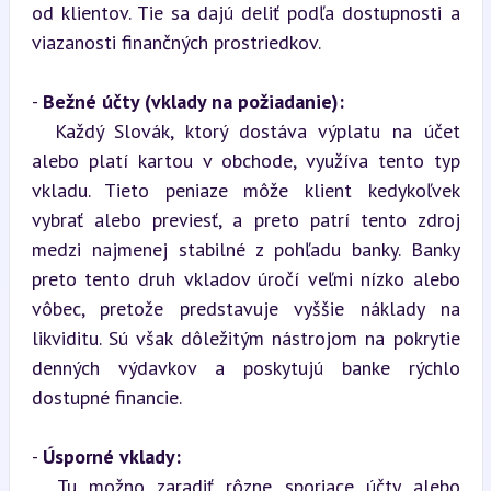
od klientov. Tie sa dajú deliť podľa dostupnosti a 
viazanosti finančných prostriedkov.
- 
Bežné účty (vklady na požiadanie):
  Každý Slovák, ktorý dostáva výplatu na účet 
alebo platí kartou v obchode, využíva tento typ 
vkladu. Tieto peniaze môže klient kedykoľvek 
vybrať alebo previesť, a preto patrí tento zdroj 
medzi najmenej stabilné z pohľadu banky. Banky 
preto tento druh vkladov úročí veľmi nízko alebo 
vôbec, pretože predstavuje vyššie náklady na 
likviditu. Sú však dôležitým nástrojom na pokrytie 
denných výdavkov a poskytujú banke rýchlo 
dostupné financie.
- 
Úsporné vklady:
  Tu možno zaradiť rôzne sporiace účty alebo 