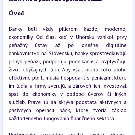
Úvod
Banky boli vždy pilierom každej modernej 
ekonomiky. Od čias, keď v Uhorsku vznikol prvý 
peňažný ústav až po dnešné digitálne 
bankovníctvo na Slovensku, banky sprostredkúvajú 
pohyb peňazí, podporujú podnikanie a ovplyvňujú 
život obyčajných ľudí. Aby však mohli túto úlohu 
efektívne plniť, musia hospodáriť s peniazmi, ktoré 
im ľudia a firmy zverujú, a zároveň ich investovať 
späť do ekonomiky v podobe úverov či iných 
služieb. Práve tu sa skrýva podstata aktívnych a 
pasívnych operácií bánk, ktoré tvoria základ 
každodenného fungovania finančného sektora.
Pochopenie rozdielov medzi týmito dvoma 