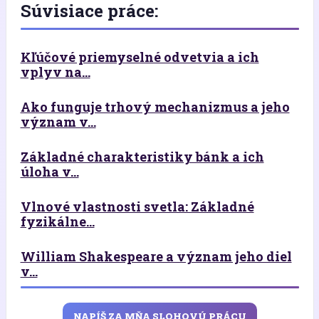
Súvisiace práce:
Kľúčové priemyselné odvetvia a ich
vplyv na...
Ako funguje trhový mechanizmus a jeho
význam v...
Základné charakteristiky bánk a ich
úloha v...
Vlnové vlastnosti svetla: Základné
fyzikálne...
William Shakespeare a význam jeho diel
v...
NAPÍŠ ZA MŇA SLOHOVÚ PRÁCU