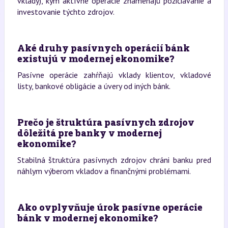
vklady), kým aktívne operácie znamenajú požičiavanie a
investovanie týchto zdrojov.
Aké druhy pasívnych operácií bánk
existujú v modernej ekonomike?
Pasívne operácie zahŕňajú vklady klientov, vkladové
listy, bankové obligácie a úvery od iných bánk.
Prečo je štruktúra pasívnych zdrojov
dôležitá pre banky v modernej
ekonomike?
Stabilná štruktúra pasívnych zdrojov chráni banku pred
náhlym výberom vkladov a finančnými problémami.
Ako ovplyvňuje úrok pasívne operácie
bánk v modernej ekonomike?