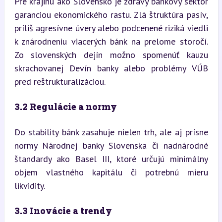
Pre krajinu ako Slovensko je zdravý bankový sektor 
garanciou ekonomického rastu. Zlá štruktúra pasív, 
príliš agresívne úvery alebo podcenené riziká viedli 
k znárodneniu viacerých bánk na prelome storočí. 
Zo slovenských dejín možno spomenúť kauzu 
skrachovanej Devín banky alebo problémy VÚB 
pred reštrukturalizáciou.
3.2 Regulácie a normy
Do stability bánk zasahuje nielen trh, ale aj prísne 
normy Národnej banky Slovenska či nadnárodné 
štandardy ako Basel III, ktoré určujú minimálny 
objem vlastného kapitálu či potrebnú mieru 
likvidity.
3.3 Inovácie a trendy