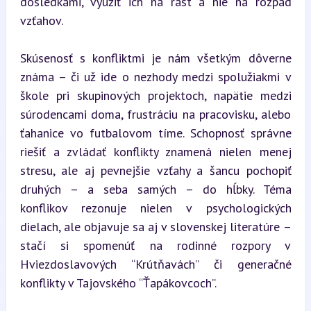
dôsledkami, využiť ich na rast a nie na rozpad 
vzťahov.
Skúsenosť s konfliktmi je nám všetkým dôverne 
známa – či už ide o nezhody medzi spolužiakmi v 
škole pri skupinových projektoch, napätie medzi 
súrodencami doma, frustráciu na pracovisku, alebo 
ťahanice vo futbalovom tíme. Schopnosť správne 
riešiť a zvládať konflikty znamená nielen menej 
stresu, ale aj pevnejšie vzťahy a šancu pochopiť 
druhých – a seba samých – do hĺbky. Téma 
konflikov rezonuje nielen v psychologických 
dielach, ale objavuje sa aj v slovenskej literatúre – 
stačí si spomenúť na rodinné rozpory v 
Hviezdoslavových “Krútňavách” či generačné 
konflikty v Tajovského “Ťapákovcoch”.