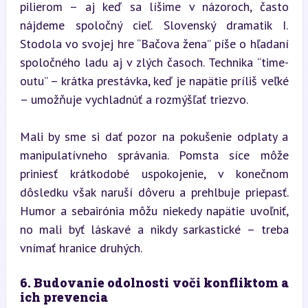
pilierom – aj keď sa líšime v názoroch, často 
nájdeme spoločný cieľ. Slovenský dramatik I. 
Stodola vo svojej hre “Bačova žena” píše o hľadaní 
spoločného ladu aj v zlých časoch. Technika “time-
outu” – krátka prestávka, keď je napätie príliš veľké 
– umožňuje vychladnúť a rozmýšľať triezvo.
Mali by sme si dať pozor na pokušenie odplaty a 
manipulatívneho správania. Pomsta síce môže 
priniesť krátkodobé uspokojenie, v konečnom 
dôsledku však naruší dôveru a prehlbuje priepasť. 
Humor a sebairónia môžu niekedy napätie uvoľniť, 
no mali byť láskavé a nikdy sarkastické – treba 
vnímať hranice druhých.
6. Budovanie odolnosti voči konfliktom a 
ich prevencia