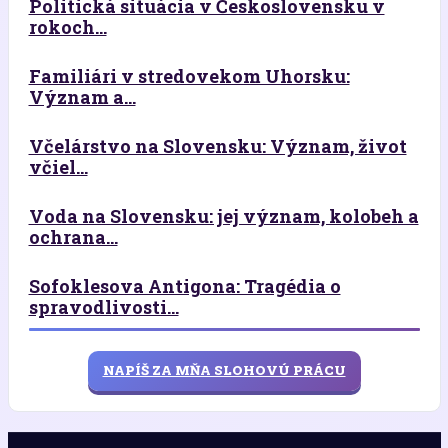
Politická situácia v Československu v
rokoch...
Familiári v stredovekom Uhorsku:
Význam a...
Včelárstvo na Slovensku: Význam, život
včiel...
Voda na Slovensku: jej význam, kolobeh a
ochrana...
Sofoklesova Antigona: Tragédia o
spravodlivosti...
NAPÍŠ ZA MŇA SLOHOVÚ PRÁCU