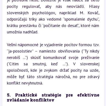
pocity regulovať, aby nás neovládli. Hlasy 
slovenských psychológov, napríklad M. Kováč, 
odporúčajú triky ako vedomé “spomalenie dychu”, 
krátku prestávku či “počítanie do desať”, ktoré nám 
umožnia nadhľad.
Veľmi nápomocné je vyjadrenie pocitov formou tzv. 
“ja-posolstiev” – namiesto obviňovania (“Ty nikdy 
nerobíš ...”) skúsiť komunikovať svoje prežívanie 
(“Cítim sa smutný, keď ...”). V slovenskej 
spoločnosti, kde je zvykom držať pocity na uzde, 
môže byť táto stratégia náročná, no pre zdravý 
konflikt nevyhnutná.
5. Praktické stratégie pre efektívne 
zvládanie konfliktov