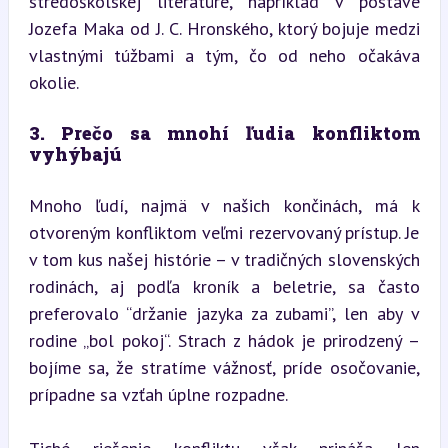
stredoškolskej literatúre, napríklad v postave 
Jozefa Maka od J. C. Hronského, ktorý bojuje medzi 
vlastnými túžbami a tým, čo od neho očakáva 
okolie.
3. Prečo sa mnohí ľudia konfliktom 
vyhýbajú
Mnoho ľudí, najmä v našich končinách, má k 
otvoreným konfliktom veľmi rezervovaný prístup. Je 
v tom kus našej histórie – v tradičných slovenských 
rodinách, aj podľa kroník a beletrie, sa často 
preferovalo “držanie jazyka za zubami”, len aby v 
rodine „bol pokoj“. Strach z hádok je prirodzený – 
bojíme sa, že stratíme vážnosť, príde osočovanie, 
prípadne sa vzťah úplne rozpadne.