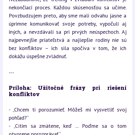
nekončiaci proces. Každou skúsenosťou sa učíme. 
Povzbudzujem preto, aby sme mali odvahu jasne a 
úprimne komunikovať svoje potreby, vypočuli aj 
iných, a nevzdávali sa pri prvých neúspechoch. Aj 
najpevnejšie priateľstvá a najlepšie rodiny nie sú 
bez konfliktov – ich sila spočíva v tom, že ich 
dokážu úspešne zvládnuť.
---
Príloha: Užitočné frázy pri riešení 
konfliktov
- „Chcem ti porozumieť. Môžeš mi vysvetliť svoj 
pohľad?“  

- „Cítim sa zmätene, keď ... Poďme sa o tom 
otvorene porozprávať.“  
