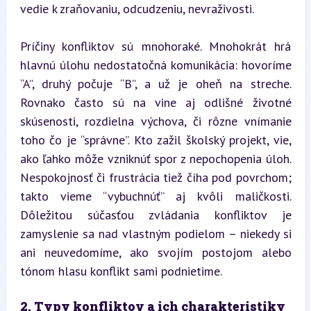
vedie k zraňovaniu, odcudzeniu, nevraživosti.
Príčiny konfliktov sú mnohoraké. Mnohokrát hrá 
hlavnú úlohu nedostatočná komunikácia: hovoríme 
“A”, druhý počuje “B”, a už je oheň na streche. 
Rovnako často sú na vine aj odlišné životné 
skúsenosti, rozdielna výchova, či rôzne vnímanie 
toho čo je “správne”. Kto zažil školský projekt, vie, 
ako ľahko môže vzniknúť spor z nepochopenia úloh. 
Nespokojnosť či frustrácia tiež číha pod povrchom; 
takto vieme “vybuchnúť” aj kvôli maličkosti. 
Dôležitou súčasťou zvládania konfliktov je 
zamyslenie sa nad vlastným podielom – niekedy si 
ani neuvedomíme, ako svojím postojom alebo 
tónom hlasu konflikt sami podnietime.
2. Typy konfliktov a ich charakteristiky