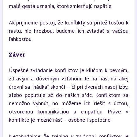
malé gestá uznania, ktoré zmierňujú napätie.
Ak prijmeme postoj, že konflikty sú príležitosťou k 
rastu, nie hrozbou, budeme ich zvládať s väčšou 
ľahkosťou.
Záver
Úspešné zvládanie konfliktov je kľúčom k pevným, 
zdravým a dôverným vzťahom. Je na nás, na akej 
úrovni sa “hádka” skončí – či pri dverách nasej izby, 
alebo poputuje až do našich sŕdc. Konfliktom sa 
nemožno vyhnúť, no môžeme ich riešiť s úctou, 
otvorenou komunikáciou a empatiou. Práve v 
konflikte je možné rásť – osobne i spoločne.
Nezabudnime, že tréning v zvládaní konfliktov je 