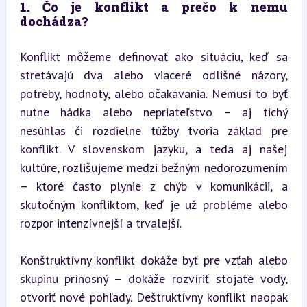
1. Čo je konflikt a prečo k nemu 
dochádza?
Konflikt môžeme definovať ako situáciu, keď sa 
stretávajú dva alebo viaceré odlišné názory, 
potreby, hodnoty, alebo očakávania. Nemusí to byť 
nutne hádka alebo nepriateľstvo – aj tichý 
nesúhlas či rozdielne túžby tvoria základ pre 
konflikt. V slovenskom jazyku, a teda aj našej 
kultúre, rozlišujeme medzi bežným nedorozumením 
– ktoré často plynie z chýb v komunikácii, a 
skutočným konfliktom, keď je už probléme alebo 
rozpor intenzívnejší a trvalejší.
Konštruktívny konflikt dokáže byť pre vzťah alebo 
skupinu prínosný – dokáže rozvíriť stojaté vody, 
otvoriť nové pohľady. Deštruktívny konflikt naopak 