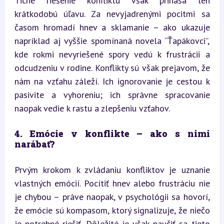
Tiché riešenie konfliktu však prináša len 
krátkodobú úľavu. Za nevyjadrenými pocitmi sa 
časom hromadí hnev a sklamanie – ako ukazuje 
napríklad aj vyššie spomínaná novela “Ťapákovci”, 
kde rokmi nevyriešené spory vedú k frustrácii a 
odcudzeniu v rodine. Konflikty sú však prejavom, že 
nám na vzťahu záleží. Ich ignorovanie je cestou k 
pasivite a vyhoreniu; ich správne spracovanie 
naopak vedie k rastu a zlepšeniu vzťahov.
4. Emócie v konflikte – ako s nimi 
narábať?
Prvým krokom k zvládaniu konfliktov je uznanie 
vlastných emócií. Pocítiť hnev alebo frustráciu nie 
je chybou – práve naopak, v psychológii sa hovorí, 
že emócie sú kompasom, ktorý signalizuje, že niečo 
je potrebné riešiť. Dôležité je však naučiť sa tieto 