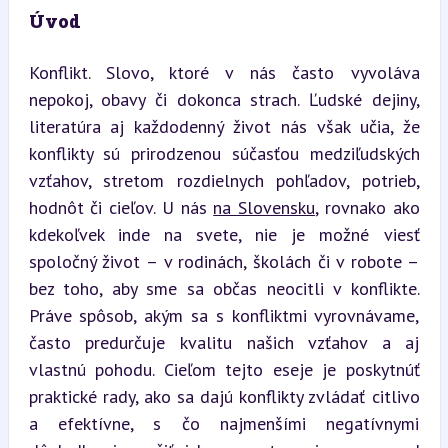
Úvod
Konflikt. Slovo, ktoré v nás často vyvoláva 
nepokoj, obavy či dokonca strach. Ľudské dejiny, 
literatúra aj každodenný život nás však učia, že 
konflikty sú prirodzenou súčasťou medziľudských 
vzťahov, stretom rozdielnych pohľadov, potrieb, 
hodnôt či cieľov. U nás 
na Slovensku
, rovnako ako 
kdekoľvek inde na svete, nie je možné viesť 
spoločný život – v rodinách, školách či v robote – 
bez toho, aby sme sa občas neocitli v konflikte. 
Práve spôsob, akým sa s konfliktmi vyrovnávame, 
často predurčuje kvalitu našich vzťahov a aj 
vlastnú pohodu. Cieľom tejto eseje je poskytnúť 
praktické rady, ako sa dajú konflikty zvládať citlivo 
a efektívne, s čo najmenšími negatívnymi 