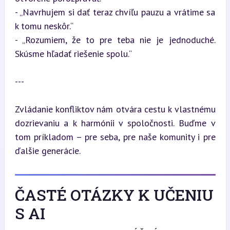
- „Navrhujem si dať teraz chvíľu pauzu a vrátime sa 
k tomu neskôr.“  

- „Rozumiem, že to pre teba nie je jednoduché. 
Skúsme hľadať riešenie spolu.“
---
Zvládanie konfliktov nám otvára cestu k vlastnému 
dozrievaniu a k harmónii v spoločnosti. Buďme v 
tom príkladom – pre seba, pre naše komunity i pre 
ďalšie generácie.
ČASTÉ OTÁZKY K UČENIU
S AI