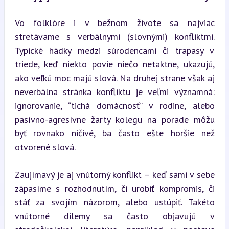
Vo folklóre i v bežnom živote sa najviac 
stretávame s verbálnymi (slovnými) konfliktmi. 
Typické hádky medzi súrodencami či trapasy v 
triede, keď niekto povie niečo netaktne, ukazujú, 
ako veľkú moc majú slová. Na druhej strane však aj 
neverbálna stránka konfliktu je veľmi významná: 
ignorovanie, “tichá domácnosť” v rodine, alebo 
pasívno-agresívne žarty kolegu na porade môžu 
byť rovnako ničivé, ba často ešte horšie než 
otvorené slová.
Zaujímavý je aj vnútorný konflikt – keď sami v sebe 
zápasíme s rozhodnutím, či urobiť kompromis, či 
stáť za svojím názorom, alebo ustúpiť. Takéto 
vnútorné dilemy sa často objavujú v 