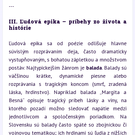
---
III. Ľudová epika – príbehy zo života a 
histórie
Ľudová epika sa od poézie odlišuje hlavne 
súvislým rozprávaním deja, často dramaticky 
vystupňovaným, s bohatou zápletkou a množstvom 
postáv. Najtypickejším žánrom je 
balada
. Balady sú 
väčšinou krátke, dynamické piesne alebo 
rozprávania s tragickým koncom (smrť, zradená 
láska, hrdinstvo). Napríklad balada „Margita a 
Besná“ opisuje tragický príbeh lásky a viny, na 
ktorého pozadí možno sledovať napätie medzi 
jednotlivcom a spoločenským poriadkom. Na 
Slovensku sú balady často späté so zbojníckou či 
vojnovou tematikou; ich hrdinami sú ľudia z nižších 