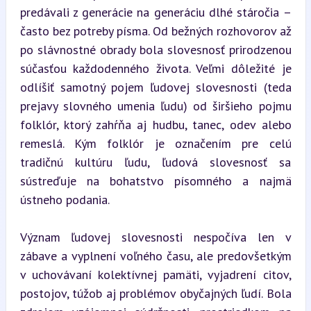
predávali z generácie na generáciu dlhé stáročia – 
často bez potreby písma. Od bežných rozhovorov až 
po slávnostné obrady bola slovesnosť prirodzenou 
súčasťou každodenného života. Veľmi dôležité je 
odlíšiť samotný pojem ľudovej slovesnosti (teda 
prejavy slovného umenia ľudu) od širšieho pojmu 
folklór, ktorý zahŕňa aj hudbu, tanec, odev alebo 
remeslá. Kým folklór je označením pre celú 
tradičnú kultúru ľudu, ľudová slovesnosť sa 
sústreďuje na bohatstvo písomného a najmä 
ústneho podania.
Význam ľudovej slovesnosti nespočíva len v 
zábave a vyplnení voľného času, ale predovšetkým 
v uchovávaní kolektívnej pamäti, vyjadrení citov, 
postojov, túžob aj problémov obyčajných ľudí. Bola 