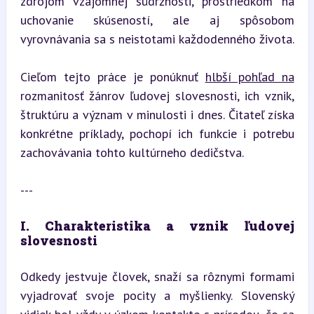
zdrojom vzájomnej súdržnosti, prostriedkom na 
uchovanie skúseností, ale aj spôsobom 
vyrovnávania sa s neistotami každodenného života.
Cieľom tejto práce je ponúknuť 
hlbší pohľad na
rozmanitosť žánrov ľudovej slovesnosti, ich vznik, 
štruktúru a význam v minulosti i dnes. Čitateľ získa 
konkrétne príklady, pochopí ich funkcie i potrebu 
zachovávania tohto kultúrneho dedičstva.
---
I. Charakteristika a vznik ľudovej 
slovesnosti
Odkedy jestvuje človek, snaží sa rôznymi formami 
vyjadrovať svoje pocity a myšlienky. Slovenský 