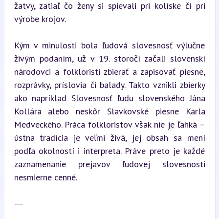
žatvy, zatiaľ čo ženy si spievali pri kolíske či pri 
výrobe krojov.
Kým v minulosti bola ľudová slovesnosť výlučne 
živým podaním, už v 19. storočí začali slovenskí 
národovci a folkloristi zbierať a zapisovať piesne, 
rozprávky, príslovia či balady. Takto vznikli zbierky 
ako napríklad Slovesnosť ľudu slovenského Jána 
Kollára alebo neskôr Slavkovské piesne Karla 
Medveckého. Práca folkloristov však nie je ľahká – 
ústna tradícia je veľmi živá, jej obsah sa mení 
podľa okolností i interpreta. Práve preto je každé 
zaznamenanie prejavov ľudovej slovesnosti 
nesmierne cenné.
---