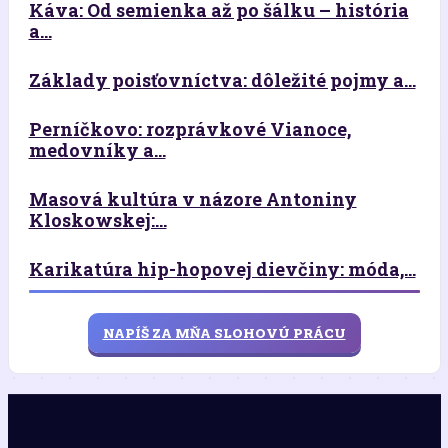
Káva: Od semienka až po šálku – história
a...
Základy poisťovníctva: dôležité pojmy a...
Perníčkovo: rozprávkové Vianoce,
medovníky a...
Masová kultúra v názore Antoniny
Kloskowskej:...
Karikatúra hip-hopovej dievčiny: móda,...
NAPÍŠ ZA MŇA SLOHOVÚ PRÁCU