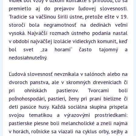
vidiek bol vždy v úzkom kontakte s prírodou, čo sa 
premietlo aj do prejavov ľudovej slovesnosti. 
Tradície sa väčšinou šírili ústne, pretože ešte v 19. 
storočí bola negramotnosť na dedinách veľmi 
vysoká. Najväčší rozmach ústneho podania nastal 
v období najväčšej izolácie vidieckych komunít, keď 
bol svet „za horami“ často tajomný a 
nedosiahnuteľný.
Ľudová slovesnosť nevznikala v salónoch alebo na 
dvoroch panstva, ale v skromných dreveniciach či 
pri ohniskách pastierov. Tvorcami boli 
poľnohospodári, pastieri, ženy pri praní bielizne či 
deti pasúce husy. Každá sociálna skupina prispela 
svojou tematikou a výrazovými prostriedkami: 
pastierske piesne boli melancholické a zneli najmä 
v horách, roľnícke sa viazali na cyklus orby, sejby a 