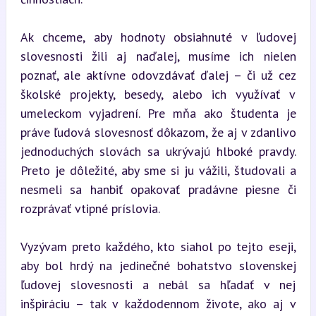
Ak chceme, aby hodnoty obsiahnuté v ľudovej 
slovesnosti žili aj naďalej, musíme ich nielen 
poznať, ale aktívne odovzdávať ďalej – či už cez 
školské projekty, besedy, alebo ich využívať v 
umeleckom vyjadrení. Pre mňa ako študenta je 
práve ľudová slovesnosť dôkazom, že aj v zdanlivo 
jednoduchých slovách sa ukrývajú hlboké pravdy. 
Preto je dôležité, aby sme si ju vážili, študovali a 
nesmeli sa hanbiť opakovať pradávne piesne či 
rozprávať vtipné príslovia.
Vyzývam preto každého, kto siahol po tejto eseji, 
aby bol hrdý na jedinečné bohatstvo slovenskej 
ľudovej slovesnosti a nebál sa hľadať v nej 
inšpiráciu – tak v každodennom živote, ako aj v 