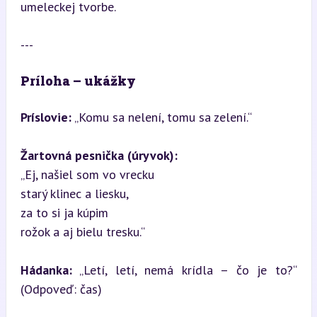
umeleckej tvorbe.
---
Príloha – ukážky
Príslovie:
 „Komu sa nelení, tomu sa zelení.“
Žartovná pesnička (úryvok):
„Ej, našiel som vo vrecku  

starý klinec a liesku,  

za to si ja kúpim  

rožok a aj bielu tresku.“
Hádanka:
 „Letí, letí, nemá krídla – čo je to?“ 
(Odpoveď: čas)