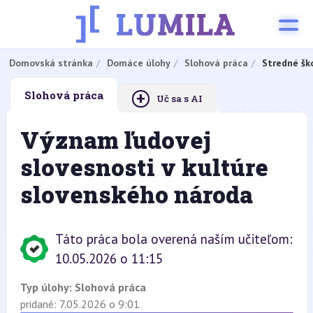
Domovská stránka
Domáce úlohy
Slohová práca
Stredné šk
+
Slohová práca
Uč sa s AI
Význam ľudovej
slovesnosti v kultúre
slovenského národa
Táto práca bola overená naším učiteľom:
10.05.2026 o 11:15
Typ úlohy:
Slohová práca
pridané: 7.05.2026 o 9:01