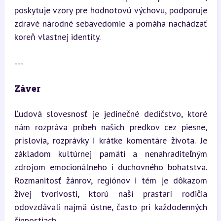
poskytuje vzory pre hodnotovú výchovu, podporuje 
zdravé národné sebavedomie a pomáha nachádzať 
koreň vlastnej identity.
---
Záver
Ľudová slovesnosť je jedinečné dedičstvo, ktoré 
nám rozpráva príbeh našich predkov cez piesne, 
príslovia, rozprávky i krátke komentáre života. Je 
základom kultúrnej pamäti a nenahraditeľným 
zdrojom emocionálneho i duchovného bohatstva. 
Rozmanitosť žánrov, regiónov i tém je dôkazom 
živej tvorivosti, ktorú naši prastarí rodičia 
odovzdávali najmä ústne, často pri každodenných 
činnostiach.