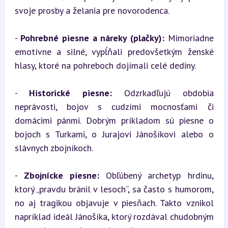
svoje prosby a želania pre novorodenca.
- 
Pohrebné piesne a náreky (plačky):
 Mimoriadne 
emotívne a silné, vypĺňali predovšetkým ženské 
hlasy, ktoré na pohreboch dojímali celé dediny.
- 
Historické piesne:
 Odzrkadľujú obdobia 
neprávosti, bojov s cudzími mocnosťami či 
domácimi pánmi. Dobrým príkladom sú piesne o 
bojoch s Turkami, o Jurajovi Jánošíkovi alebo o 
slávnych zbojníkoch.
- 
Zbojnícke piesne:
 Obľúbený archetyp hrdinu, 
ktorý „pravdu bránil v lesoch“, sa často s humorom, 
no aj tragikou objavuje v piesňach. Takto vznikol 
napríklad ideál Jánošíka, ktorý rozdával chudobným 