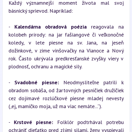
Každý významnejší moment života mal svoj 
básnický sprievod. Napríklad:
- 
Kalendárna obradová poézia
 reagovala na 
kolobeh prírody: na jar fašiangové či veľkonočné 
koledy, v lete piesne na sv. Jana, na jeseň 
dožinkové, v zime vinšovačky na Vianoce a Nový 
rok. Často ukrývala predkresťanské zvyšky viery v 
plodnosť, ochranu a magické sily.
- 
Svadobné piesne:
 Neodmysliteľne patrili k 
obradom sobáša, od žartovných pesničiek družičiek 
cez dojímavé rozlúčkové piesne mladej nevesty 
(„ej, mamičko moja, už ma viac nemáte...“).
- 
Krstové piesne:
 Folklór podtrhával potrebu 
ochrániť dieťatko pred zlými silami, ženy vyspievali 