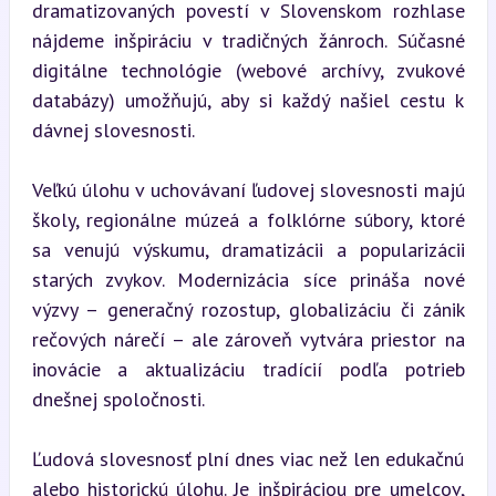
dramatizovaných povestí v Slovenskom rozhlase 
nájdeme inšpiráciu v tradičných žánroch. Súčasné 
digitálne technológie (webové archívy, zvukové 
databázy) umožňujú, aby si každý našiel cestu k 
dávnej slovesnosti.
Veľkú úlohu v uchovávaní ľudovej slovesnosti majú 
školy, regionálne múzeá a folklórne súbory, ktoré 
sa venujú výskumu, dramatizácii a popularizácii 
starých zvykov. Modernizácia síce prináša nové 
výzvy – generačný rozostup, globalizáciu či zánik 
rečových nárečí – ale zároveň vytvára priestor na 
inovácie a aktualizáciu tradícií podľa potrieb 
dnešnej spoločnosti.
Ľudová slovesnosť plní dnes viac než len edukačnú 
alebo historickú úlohu. Je inšpiráciou pre umelcov, 