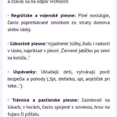
a staval sa na odpor vrchnosti.
- 
Regrútske a vojenské piesne:
 Plné nostalgie, 
často popretkávané smútkom zo straty domova 
alebo lásky.
- 
Ľúbostné piesne:
 Vyjadrenie túžby, žiaľu i radosti 
v láske, napríklad v piesni „Červené jabĺčko po zemi 
sa kotúľa...“
- 
Uspávanky:
 Ukladajú deti, vytvárajú pocit 
bezpečia a pohody („Spi, dieťatko, spi, anjeliček pri 
tebe...“).
- 
Trávnice a pastierske piesne:
 Zaznievali na 
lúkach, v horách, často spojené s ozvenou, hrou na 
fujaru či píšťalu.