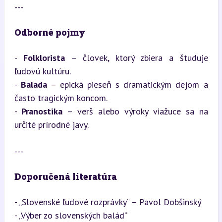
---
Odborné pojmy
- 
Folklorista
 – človek, ktorý zbiera a študuje 
ľudovú kultúru.  

- 
Balada
 – epická pieseň s dramatickým dejom a 
často tragickým koncom.  

- 
Pranostika
 – verš alebo výroky viažuce sa na 
určité prírodné javy.
---
Doporučená literatúra
- „Slovenské ľudové rozprávky“ – Pavol Dobšinský  

- „Výber zo slovenských balád“  
