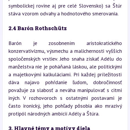
symbolickej rovine aj pre celé Slovensko) sa Štúr 
stáva vzorom odvahy a hodnotového smerovania.
2.4 Barón Rothschütz
Barón je zosobnením aristokratického 
konzervativizmu, výsmechu a malichernosti vyšších 
spoločenských vrstiev. Jeho snaha získať Adélu do 
manželstva nie je poháňaná láskou, ale politickými 
a majetkovými kalkuláciami. Pri každej príležitosti 
dáva najavo pohŕdanie ľudom, dobročinnosť 
považuje za slabosť a neváha manipulovať s citmi 
iných. V rozhovoroch s ostatnými postavami je 
často ironický, jeho pohľady pôsobia ako mrazivý 
protipól národných ambícií Adély a Štúra.
3. Hlavné témy a motívy diela