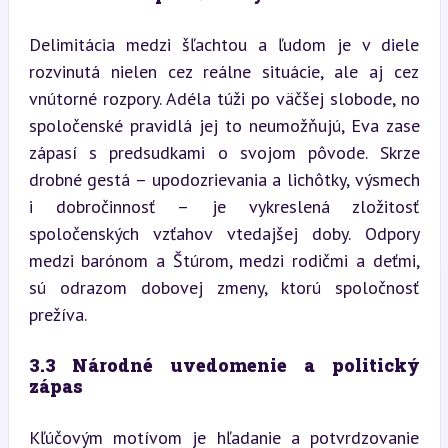
Delimitácia medzi šľachtou a ľudom je v diele 
rozvinutá nielen cez reálne situácie, ale aj cez 
vnútorné rozpory. Adéla túži po väčšej slobode, no 
spoločenské pravidlá jej to neumožňujú, Eva zase 
zápasí s predsudkami o svojom pôvode. Skrze 
drobné gestá – upodozrievania a lichôtky, výsmech 
i dobročinnosť – je vykreslená zložitosť 
spoločenských vzťahov vtedajšej doby. Odpory 
medzi barónom a Štúrom, medzi rodičmi a deťmi, 
sú odrazom dobovej zmeny, ktorú spoločnosť 
prežíva.
3.3 Národné uvedomenie a politický 
zápas
Kľúčovým motívom je hľadanie a potvrdzovanie 