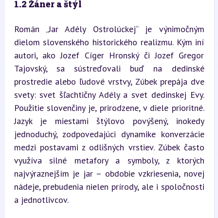
1.2 Žáner a štýl
Román „Jar Adély Ostrolúckej“ je výnimočným 
dielom slovenského historického realizmu. Kým iní 
autori, ako Jozef Cíger Hronský či Jozef Gregor 
Tajovský, sa sústreďovali buď na dedinské 
prostredie alebo ľudové vrstvy, Zúbek prepája dve 
svety: svet šľachtičny Adély a svet dedinskej Evy. 
Použitie slovenčiny je, prirodzene, v diele prioritné. 
Jazyk je miestami štýlovo povýšený, inokedy 
jednoduchý, zodpovedajúci dynamike konverzácie 
medzi postavami z odlišných vrstiev. Zúbek často 
využíva silné metafory a symboly, z ktorých 
najvýraznejším je jar – obdobie vzkriesenia, novej 
nádeje, prebudenia nielen prírody, ale i spoločnosti 
a jednotlivcov.