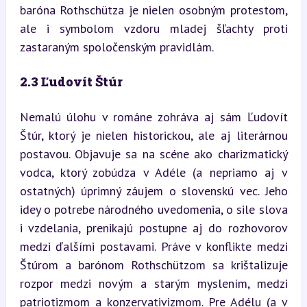
baróna Rothschütza je nielen osobným protestom, 
ale i symbolom vzdoru mladej šľachty proti 
zastaraným spoločenským pravidlám.
2.3 Ľudovít Štúr
Nemalú úlohu v románe zohráva aj sám Ľudovít 
Štúr, ktorý je nielen historickou, ale aj literárnou 
postavou. Objavuje sa na scéne ako charizmatický 
vodca, ktorý zobúdza v Adéle (a nepriamo aj v 
ostatných) úprimný záujem o slovenskú vec. Jeho 
idey o potrebe národného uvedomenia, o sile slova 
i vzdelania, prenikajú postupne aj do rozhovorov 
medzi ďalšími postavami. Práve v konflikte medzi 
Štúrom a barónom Rothschützom sa krištalizuje 
rozpor medzi novým a starým myslením, medzi 
patriotizmom a konzervativizmom. Pre Adélu (a v 