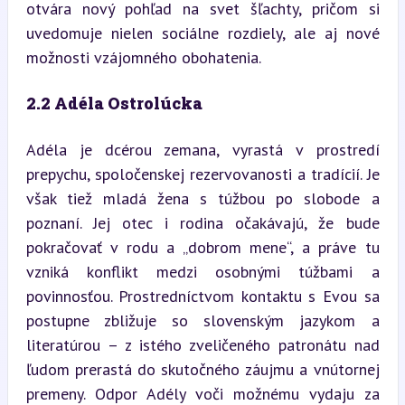
otvára nový pohľad na svet šľachty, pričom si 
uvedomuje nielen sociálne rozdiely, ale aj nové 
možnosti vzájomného obohatenia.
2.2 Adéla Ostrolúcka
Adéla je dcérou zemana, vyrastá v prostredí 
prepychu, spoločenskej rezervovanosti a tradícií. Je 
však tiež mladá žena s túžbou po slobode a 
poznaní. Jej otec i rodina očakávajú, že bude 
pokračovať v rodu a „dobrom mene“, a práve tu 
vzniká konflikt medzi osobnými túžbami a 
povinnosťou. Prostredníctvom kontaktu s Evou sa 
postupne zbližuje so slovenským jazykom a 
literatúrou – z istého zveličeného patronátu nad 
ľudom prerastá do skutočného záujmu a vnútornej 
premeny. Odpor Adély voči možnému vydaju za 