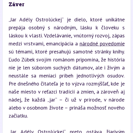
Záver
„Jar Adély Ostrolúckej“ je dielo, ktoré unikátne 
prepája osobný s národným, lásku k človeku s 
láskou k vlasti. Vzdelávanie, vnútorný rozvoj, zápas 
medzi vrstvami, emancipácia a 
národné povedomie
sú témami, ktoré presahujú samotné stránky knihy. 
Ľudo Zúbek svojím románom pripomína, že história 
nie je len súborom suchých dátumov, ale i živým a 
neustále sa meniaci príbeh jednotlivých osudov. 
Pre dnešného čitateľa je to výzva rozmýšľať, kde je 
naše miesto v reťazci tradícií a zmien, a zároveň aj 
nádej, že každá „jar“ – či už v prírode, v národe 
alebo v osobnom živote – prináša možnosť nového 
začiatku.
„Jar Adély Ostrolúckej“ preto ostáva žiarivým 