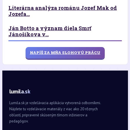
Literárna analýza románu Jozef Mak od
Jozefa...
Ján Botto a význam diela Smrť
Jánošíkova v...
NAPÍŠ ZA MŇA SLOHOVÚ PRÁCU
lumila.sk
Lumila.sk je vzdelávacia aplikácia vytvorená odborníkmi.
Nájdete tu vzdelávacie materiály z viac ako 20 rôznych
oblastí, pripravené skúseným tímom inžinierov a
pedagógov.