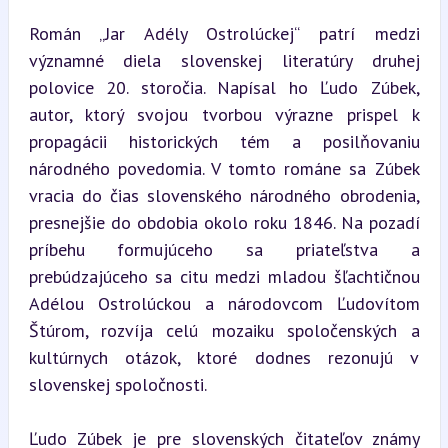
Román „Jar Adély Ostrolúckej“ patrí medzi 
významné diela slovenskej literatúry druhej 
polovice 20. storočia. Napísal ho Ľudo Zúbek, 
autor, ktorý svojou tvorbou výrazne prispel k 
propagácii historických tém a posilňovaniu 
národného povedomia. V tomto románe sa Zúbek 
vracia do čias slovenského národného obrodenia, 
presnejšie do obdobia okolo roku 1846. Na pozadí 
príbehu formujúceho sa priateľstva a 
prebúdzajúceho sa citu medzi mladou šľachtičnou 
Adélou Ostrolúckou a národovcom Ľudovítom 
Štúrom, rozvíja celú mozaiku spoločenských a 
kultúrnych otázok, ktoré dodnes rezonujú v 
slovenskej spoločnosti.
Ľudo Zúbek je pre slovenských čitateľov známy 