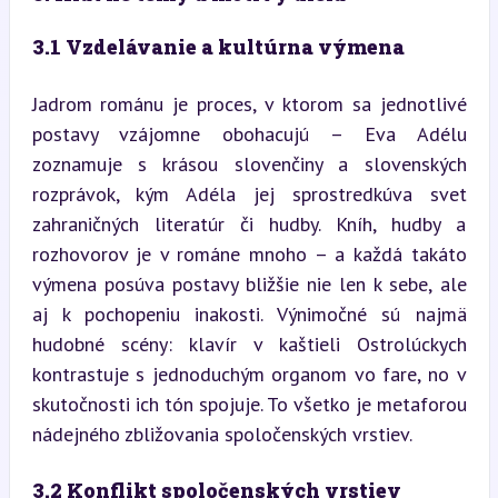
3.1 Vzdelávanie a kultúrna výmena
Jadrom románu je proces, v ktorom sa jednotlivé 
postavy vzájomne obohacujú – Eva Adélu 
zoznamuje s krásou slovenčiny a slovenských 
rozprávok, kým Adéla jej sprostredkúva svet 
zahraničných literatúr či hudby. Kníh, hudby a 
rozhovorov je v románe mnoho – a každá takáto 
výmena posúva postavy bližšie nie len k sebe, ale 
aj k pochopeniu inakosti. Výnimočné sú najmä 
hudobné scény: klavír v kaštieli Ostrolúckych 
kontrastuje s jednoduchým organom vo fare, no v 
skutočnosti ich tón spojuje. To všetko je metaforou 
nádejného zbližovania spoločenských vrstiev.
3.2 Konflikt spoločenských vrstiev