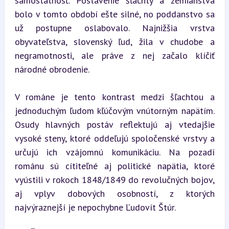
samostatnosť. Postavenie šľachty a zemianstva 
bolo v tomto období ešte silné, no poddanstvo sa 
už postupne oslabovalo. Najnižšia vrstva 
obyvateľstva, slovenský ľud, žila v chudobe a 
negramotnosti, ale práve z nej začalo klíčiť 
národné obrodenie.
V románe je tento kontrast medzi šľachtou a 
jednoduchým ľudom kľúčovým vnútorným napätím. 
Osudy hlavných postáv reflektujú aj vtedajšie 
vysoké steny, ktoré oddeľujú spoločenské vrstvy a 
určujú ich vzájomnú komunikáciu. Na pozadí 
románu sú cítiteľné aj politické napätia, ktoré 
vyústili v rokoch 1848/1849 do revolučných bojov, 
aj vplyv dobových osobností, z ktorých 
najvýraznejší je nepochybne Ľudovít Štúr.