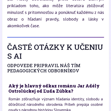
príkladom toho, ako môže literatúra zbližovať 
minulosť s prítomnosťou a ponúknuť každému z nás 
obraz o hľadaní pravdy, slobody a lásky v 
akomkoľvek čase.
ČASTÉ OTÁZKY K UČENIU
S AI
ODPOVEDE PRIPRAVIL NÁŠ TÍM
PEDAGOGICKÝCH ODBORNÍKOV
Aký je hlavný odkaz románu Jar Adély
Ostrolúckej od Ľuda Zúbka?
Román zdôrazňuje význam hľadania identity, slobodu a
dôležitosť národného obrodenia. Príbeh prepája osobné
osudy s národnou históriou Slovenska.