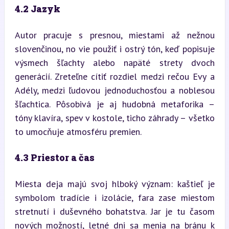
4.2 Jazyk
Autor pracuje s presnou, miestami až nežnou 
slovenčinou, no vie použiť i ostrý tón, keď popisuje 
výsmech šľachty alebo napäté strety dvoch 
generácií. Zreteľne cítiť rozdiel medzi rečou Evy a 
Adély, medzi ľudovou jednoduchosťou a noblesou 
šľachtica. Pôsobivá je aj hudobná metaforika – 
tóny klavíra, spev v kostole, ticho záhrady – všetko 
to umocňuje atmosféru premien.
4.3 Priestor a čas
Miesta deja majú svoj hlboký význam: kaštieľ je 
symbolom tradície i izolácie, fara zase miestom 
stretnutí i duševného bohatstva. Jar je tu časom 
nových možností, letné dni sa menia na bránu k 