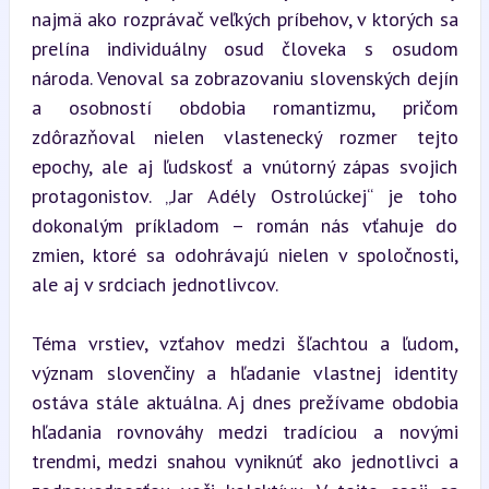
najmä ako rozprávač veľkých príbehov, v ktorých sa 
prelína individuálny osud človeka s osudom 
národa. Venoval sa zobrazovaniu slovenských dejín 
a osobností obdobia romantizmu, pričom 
zdôrazňoval nielen vlastenecký rozmer tejto 
epochy, ale aj ľudskosť a vnútorný zápas svojich 
protagonistov. „Jar Adély Ostrolúckej“ je toho 
dokonalým príkladom – román nás vťahuje do 
zmien, ktoré sa odohrávajú nielen v spoločnosti, 
ale aj v srdciach jednotlivcov.
Téma vrstiev, vzťahov medzi šľachtou a ľudom, 
význam slovenčiny a hľadanie vlastnej identity 
ostáva stále aktuálna. Aj dnes prežívame obdobia 
hľadania rovnováhy medzi tradíciou a novými 
trendmi, medzi snahou vyniknúť ako jednotlivci a 