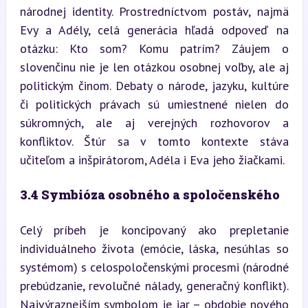
národnej identity. Prostredníctvom postáv, najmä 
Evy a Adély, celá generácia hľadá odpoveď na 
otázku: Kto som? Komu patrím? Záujem o 
slovenčinu nie je len otázkou osobnej voľby, ale aj 
politickým činom. Debaty o národe, jazyku, kultúre 
či politických právach sú umiestnené nielen do 
súkromných, ale aj verejných rozhovorov a 
konfliktov. Štúr sa v tomto kontexte stáva 
učiteľom a inšpirátorom, Adéla i Eva jeho žiačkami.
3.4 Symbióza osobného a spoločenského
Celý príbeh je koncipovaný ako prepletanie 
individuálneho života (emócie, láska, nesúhlas so 
systémom) s celospoločenskými procesmi (národné 
prebúdzanie, revolučné nálady, generačný konflikt). 
Najvýraznejším symbolom je jar – obdobie nového 