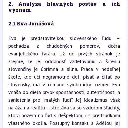
2. Analýza hlavných postáv a ich 
význam
2.1 Eva Jonášová
Eva je predstaviteľkou slovenského ľudu – 
pochádza z chudobných pomerov, dcéra 
evanjelického farára. Už od prvých stránok je 
zrejmé, že jej oddanosť vzdelávaniu a šíreniu 
slovenčiny je úprimná a silná. Práca v nedeľnej 
škole, kde učí negramotné deti písať a čítať po 
slovensky, má v románe symbolický rozmer. Eva 
vnáša do diela prvok spontánnosti, autentičnosti a 
zanietenia pre „malých ľudí“. Jej idealizmus však 
naráža na realitu – stretáva sa so vzdorom šľachty, 
ktorá pozerá na ľud s dešpektom, i s predsudkami 
vlastného okolia. Postupný kontakt s Adélou jej 