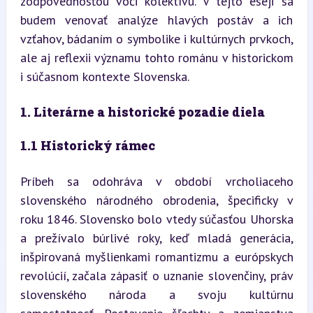
zodpovednosťou voči kolektívu. V tejto eseji sa 
budem venovať analýze hlavých postáv a ich 
vzťahov, bádaním o symbolike i kultúrnych prvkoch, 
ale aj reflexii významu tohto románu v historickom 
i súčasnom kontexte Slovenska.
1. Literárne a historické pozadie diela
1.1 Historický rámec
Príbeh sa odohráva v období vrcholiaceho 
slovenského národného obrodenia, špecificky v 
roku 1846. Slovensko bolo vtedy súčasťou Uhorska 
a prežívalo búrlivé roky, keď mladá generácia, 
inšpirovaná myšlienkami romantizmu a európskych 
revolúcií, začala zápasiť o uznanie slovenčiny, práv 
slovenského národa a svoju kultúrnu 