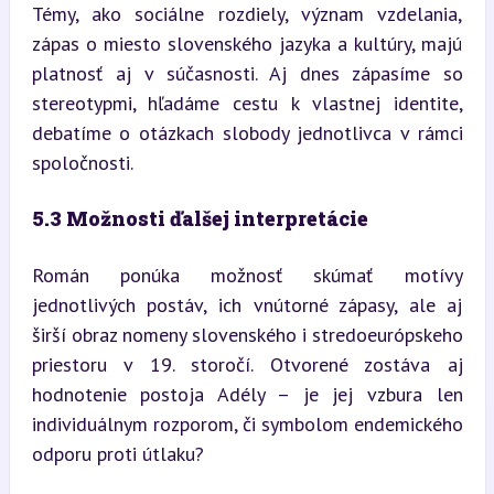
Témy, ako sociálne rozdiely, význam vzdelania, 
zápas o miesto slovenského jazyka a kultúry, majú 
platnosť aj v súčasnosti. Aj dnes zápasíme so 
stereotypmi, hľadáme cestu k vlastnej identite, 
debatíme o otázkach slobody jednotlivca v rámci 
spoločnosti.
5.3 Možnosti ďalšej interpretácie
Román ponúka možnosť skúmať motívy 
jednotlivých postáv, ich vnútorné zápasy, ale aj 
širší obraz no­meny slovenského i stredoeurópskeho 
priestoru v 19. storočí. Otvorené zostáva aj 
hodnotenie postoja Adély – je jej vzbura len 
individuálnym rozporom, či symbolom endemického 
odporu proti útlaku?