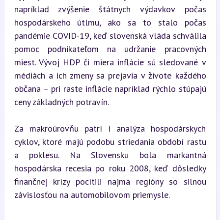
napríklad zvýšenie štátnych výdavkov počas 
hospodárskeho útlmu, ako sa to stalo počas 
pandémie COVID-19, keď slovenská vláda schválila 
pomoc podnikateľom na udržanie pracovných 
miest. Vývoj HDP či miera inflácie sú sledované v 
médiách a ich zmeny sa prejavia v živote každého 
občana – pri raste inflácie napríklad rýchlo stúpajú 
ceny základných potravín.
Za makroúrovňu patrí i analýza hospodárskych 
cyklov, ktoré majú podobu striedania období rastu 
a poklesu. Na Slovensku bola markantná 
hospodárska recesia po roku 2008, keď dôsledky 
finančnej krízy pocítili najmä regióny so silnou 
závislosťou na automobilovom priemysle.