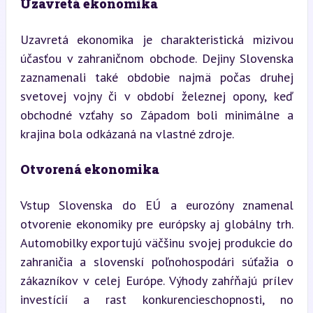
Uzavretá ekonomika
Uzavretá ekonomika je charakteristická mizivou 
účasťou v zahraničnom obchode. Dejiny Slovenska 
zaznamenali také obdobie najmä počas druhej 
svetovej vojny či v období železnej opony, keď 
obchodné vzťahy so Západom boli minimálne a 
krajina bola odkázaná na vlastné zdroje.
Otvorená ekonomika
Vstup Slovenska do EÚ a eurozóny znamenal 
otvorenie ekonomiky pre európsky aj globálny trh. 
Automobilky exportujú väčšinu svojej produkcie do 
zahraničia a slovenskí poľnohospodári súťažia o 
zákazníkov v celej Európe. Výhody zahŕňajú prílev 
investícií a rast konkurencieschopnosti, no 