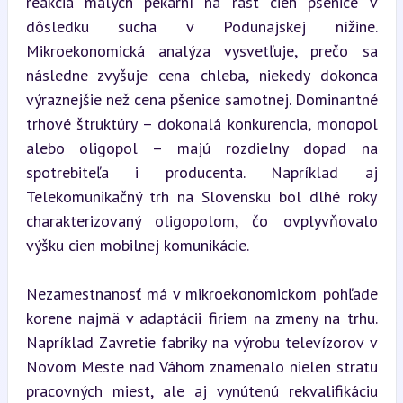
reakcia malých pekární na rast cien pšenice v 
dôsledku sucha v Podunajskej nížine. 
Mikroekonomická analýza vysvetľuje, prečo sa 
následne zvyšuje cena chleba, niekedy dokonca 
výraznejšie než cena pšenice samotnej. Dominantné 
trhové štruktúry – dokonalá konkurencia, monopol 
alebo oligopol – majú rozdielny dopad na 
spotrebiteľa i producenta. Napríklad aj 
Telekomunikačný trh na Slovensku bol dlhé roky 
charakterizovaný oligopolom, čo ovplyvňovalo 
výšku cien mobilnej komunikácie.
Nezamestnanosť má v mikroekonomickom pohľade 
korene najmä v adaptácii firiem na zmeny na trhu. 
Napríklad Zavretie fabriky na výrobu televízorov v 
Novom Meste nad Váhom znamenalo nielen stratu 
pracovných miest, ale aj vynútenú rekvalifikáciu 