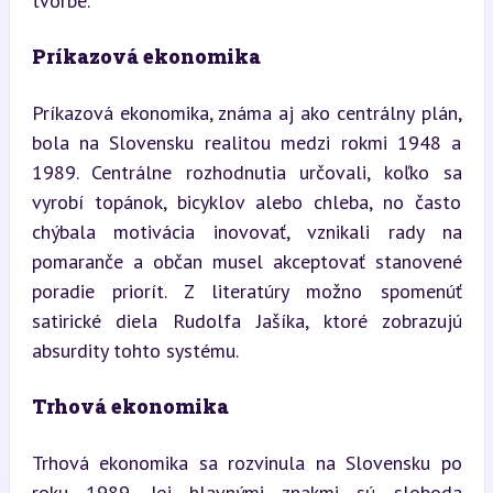
tvorbe.
Príkazová ekonomika
Príkazová ekonomika, známa aj ako centrálny plán, 
bola na Slovensku realitou medzi rokmi 1948 a 
1989. Centrálne rozhodnutia určovali, koľko sa 
vyrobí topánok, bicyklov alebo chleba, no často 
chýbala motivácia inovovať, vznikali rady na 
pomaranče a občan musel akceptovať stanovené 
poradie priorít. Z literatúry možno spomenúť 
satirické diela Rudolfa Jašíka, ktoré zobrazujú 
absurdity tohto systému.
Trhová ekonomika
Trhová ekonomika sa rozvinula na Slovensku po 
roku 1989. Jej hlavnými znakmi sú sloboda 