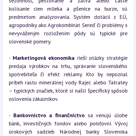
sezónnosť, pestovanie a žatva alebo časté 
kolísanie cien mlieka a pšenice na burze, sú 
predmetom analyzovania. Systém dotácií z EÚ, 
agropodniky ako Agrokombinát Sereď či problémy s 
nevyváženým rozložením pôdy sú typické pre 
slovenské pomery.
- 
Marketingová ekonomika
 rieši otázky stratégie 
predaja výrobkov na trhu, správanie slovenského 
spotrebiteľa či efekt reklamy. Kto by nepoznal 
príbeh rastu minerálnej vody Rajec alebo Tatratey 
– typických značiek, ktoré si našli špecifický spôsob 
oslovenia zákazníkov.
- 
Bankovníctvo a finančníctvo
 sa venujú úlohe 
bánk, investičných fondov alebo poisťovní. Vývoj 
úrokových sadzieb Národnej banky Slovenska 