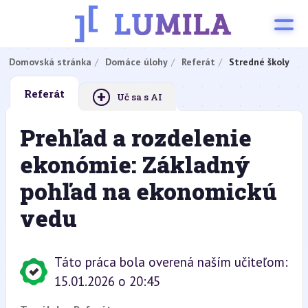
Domovská stránka
Domáce úlohy
Referát
Stredné školy
+
Referát
Uč sa s AI
Prehľad a rozdelenie
ekonómie: Základný
pohľad na ekonomickú
vedu
Táto práca bola overená naším učiteľom:
15.01.2026 o 20:45