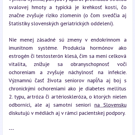
svalovej hmoty a typická je krehkosť kostí, čo 
značne zvyšuje riziko zlomenín (o čom svedčia aj 
štatistiky slovenských geriatrických oddelení).
Nie menej zásadné sú zmeny v endokrinnom a 
imunitnom systéme. Produkcia hormónov ako 
estrogén či testosterón klesá, čím sa mení celková 
vitalita, znižuje sa obranyschopnosť voči 
ochoreniam a zvyšuje náchylnosť na infekcie. 
Významnú časť života seniorov napĺňa aj boj s 
chronickými ochoreniami ako je diabetes mellitus 
2. typu, artróza či artérioskleróza, o ktorých nielen 
odborníci, ale aj samotní seniori 
na Slovensku
diskutujú v médiách aj v rámci pacientskej podpory.
---