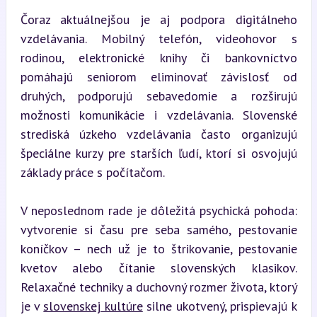
Čoraz aktuálnejšou je aj podpora digitálneho 
vzdelávania. Mobilný telefón, videohovor s 
rodinou, elektronické knihy či bankovníctvo 
pomáhajú seniorom eliminovať závislosť od 
druhých, podporujú sebavedomie a rozširujú 
možnosti komunikácie i vzdelávania. Slovenské 
strediská úzkeho vzdelávania často organizujú 
špeciálne kurzy pre starších ľudí, ktorí si osvojujú 
základy práce s počítačom.
V neposlednom rade je dôležitá psychická pohoda: 
vytvorenie si času pre seba samého, pestovanie 
koníčkov – nech už je to štrikovanie, pestovanie 
kvetov alebo čítanie slovenských klasikov. 
Relaxačné techniky a duchovný rozmer života, ktorý 
je v 
slovenskej kultúre
 silne ukotvený, prispievajú k 