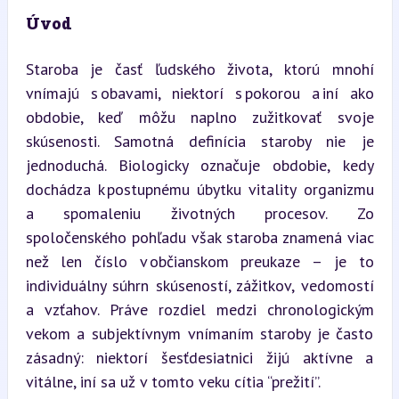
Úvod
Staroba je časť ľudského života, ktorú mnohí 
vnímajú s obavami, niektorí s pokorou a iní ako 
obdobie, keď môžu naplno zužitkovať svoje 
skúsenosti. Samotná definícia staroby nie je 
jednoduchá. Biologicky označuje obdobie, kedy 
dochádza k postupnému úbytku vitality organizmu 
a spomaleniu životných procesov. Zo 
spoločenského pohľadu však staroba znamená viac 
než len číslo v občianskom preukaze – je to 
individuálny súhrn skúseností, zážitkov, vedomostí 
a vzťahov. Práve rozdiel medzi chronologickým 
vekom a subjektívnym vnímaním staroby je často 
zásadný: niektorí šesťdesiatnici žijú aktívne a 
vitálne, iní sa už v tomto veku cítia “prežití”.