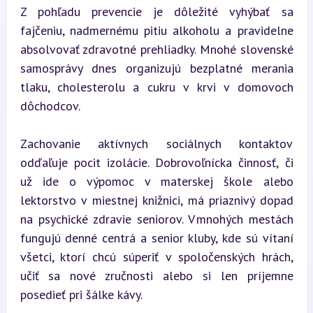
Z pohľadu prevencie je dôležité vyhýbať sa 
fajčeniu, nadmernému pitiu alkoholu a pravidelne 
absolvovať zdravotné prehliadky. Mnohé slovenské 
samosprávy dnes organizujú bezplatné merania 
tlaku, cholesterolu a cukru v krvi v domovoch 
dôchodcov.
Zachovanie aktívnych sociálnych kontaktov 
odďaľuje pocit izolácie. Dobrovoľnícka činnosť, či 
už ide o výpomoc v materskej škole alebo 
lektorstvo v miestnej knižnici, má priaznivý dopad 
na psychické zdravie seniorov. V mnohých mestách 
fungujú denné centrá a senior kluby, kde sú vítaní 
všetci, ktorí chcú súperiť v spoločenských hrách, 
učiť sa nové zručnosti alebo si len príjemne 
posedieť pri šálke kávy.