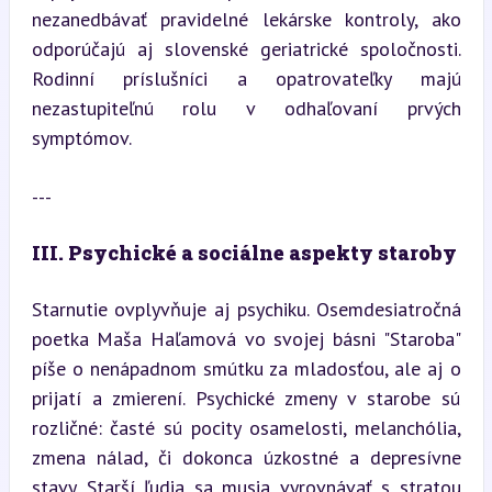
nezanedbávať pravidelné lekárske kontroly, ako 
odporúčajú aj slovenské geriatrické spoločnosti. 
Rodinní príslušníci a opatrovateľky majú 
nezastupiteľnú rolu v odhaľovaní prvých 
symptómov.
---
III. Psychické a sociálne aspekty staroby
Starnutie ovplyvňuje aj psychiku. Osemdesiatročná 
poetka Maša Haľamová vo svojej básni "Staroba" 
píše o nenápadnom smútku za mladosťou, ale aj o 
prijatí a zmierení. Psychické zmeny v starobe sú 
rozličné: časté sú pocity osamelosti, melanchólia, 
zmena nálad, či dokonca úzkostné a depresívne 
stavy. Starší ľudia sa musia vyrovnávať s stratou 