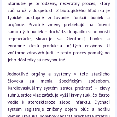
Starnutie je prirodzený, nezvratný proces, ktorý 
začína už v dospelosti. Z biologického hľadiska je 
typické postupné znižovanie funkcií buniek a 
orgánov. Prvotné zmeny prebiehajú na úrovni 
samotných buniek – dochádza k úpadku schopnosti 
regenerácie, skracuje sa životnosť buniek a 
enormne klesá produkcia určitých enzýmov. U 
vnútorne zdravých ľudí je tento proces pomalý, no 
jeho dôsledky sú nevyhnutné.
Jednotlivé orgány a systémy v tele staršieho 
človeka sa menia špecifickým spôsobom. 
Kardiovaskulárny systém stráca pružnosť – cievy 
tuhnú, srdce viac zaťažuje vyšší krvný tlak, čo často 
vedie k ateroskleróze alebo infarktu. Dýchací 
systém registruje znížený objem pľúc a horšiu 
výmenu kyslíka, pohybový aparát prechádza stratou 