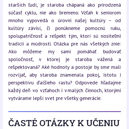
starších ľudí, je staroba chápaná ako prirodzená 
súčasť cyklu, nie ako bremeno. Vzťah k seniorom 
mnoho vypovedá o úrovni našej kultúry – od 
kultúry závisí, či ponúkneme pomocnú ruku, 
spolupatričnosť a rešpekt tým, ktorí sú nositeľmi 
tradícií a múdrosti. Otázka pre nás všetkých znie: 
Ako môžeme my sami pomáhať budovať 
spoločnosť, v ktorej je staroba vážená a 
rešpektovaná? Aké hodnoty a postoje by sme mali 
rozvíjať, aby staroba znamenala pokoj, istotu i 
perspektívu ďalšieho rastu? Odpovede hľadajme 
každý deň vo vzťahoch i v malých činnoch, ktorými 
vytvárame lepší svet pre všetky generácie.
ČASTÉ OTÁZKY K UČENIU