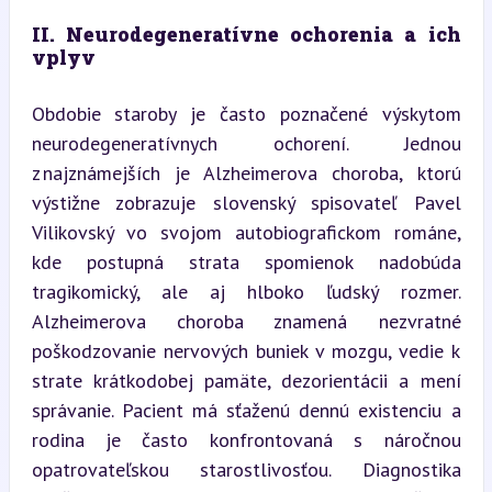
II. Neurodegeneratívne ochorenia a ich 
vplyv
Obdobie staroby je často poznačené výskytom 
neurodegeneratívnych ochorení. Jednou 
z najznámejších je Alzheimerova choroba, ktorú 
výstižne zobrazuje slovenský spisovateľ Pavel 
Vilikovský vo svojom autobiografickom románe, 
kde postupná strata spomienok nadobúda 
tragikomický, ale aj hlboko ľudský rozmer. 
Alzheimerova choroba znamená nezvratné 
poškodzovanie nervových buniek v mozgu, vedie k 
strate krátkodobej pamäte, dezorientácii a mení 
správanie. Pacient má sťaženú dennú existenciu a 
rodina je často konfrontovaná s náročnou 
opatrovateľskou starostlivosťou. Diagnostika 