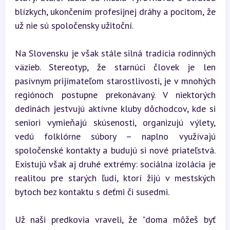
blízkych, ukončením profesijnej dráhy a pocitom, že 
už nie sú spoločensky užitoční.
Na Slovensku je však stále silná tradícia rodinných 
väzieb. Stereotyp, že starnúci človek je len 
pasívnym prijímateľom starostlivosti, je v mnohých 
regiónoch postupne prekonávaný. V niektorých 
dedinách jestvujú aktívne kluby dôchodcov, kde si 
seniori vymieňajú skúsenosti, organizujú výlety, 
vedú folklórne súbory – naplno využívajú 
spoločenské kontakty a budujú si nové priateľstvá. 
Existujú však aj druhé extrémy: sociálna izolácia je 
realitou pre starých ľudí, ktorí žijú v mestských 
bytoch bez kontaktu s deťmi či susedmi.
Už naši predkovia vraveli, že "doma môžeš byť 