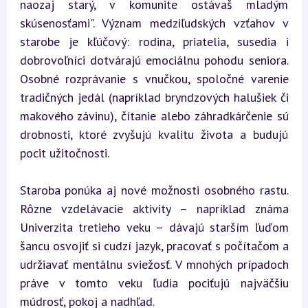
naozaj starý, v komunite ostávaš mladým 
skúsenosťami". Význam medziľudských vzťahov v 
starobe je kľúčový: rodina, priatelia, susedia i 
dobrovoľníci dotvárajú emociálnu pohodu seniora. 
Osobné rozprávanie s vnučkou, spoločné varenie 
tradičných jedál (napríklad bryndzových halušiek či 
makového závinu), čítanie alebo záhradkárčenie sú 
drobnosti, ktoré zvyšujú kvalitu života a budujú 
pocit užitočnosti.
Staroba ponúka aj nové možnosti osobného rastu. 
Rôzne vzdelávacie aktivity – napríklad známa 
Univerzita tretieho veku – dávajú starším ľuďom 
šancu osvojiť si cudzí jazyk, pracovať s počítačom a 
udržiavať mentálnu sviežosť. V mnohých prípadoch 
práve v tomto veku ľudia pociťujú najväčšiu 
múdrosť, pokoj a nadhľad.