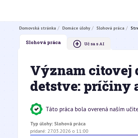
Domovská stránka
Domáce úlohy
Slohová práca
Str
+
Slohová práca
Uč sa s AI
Význam citovej 
detstve: príčiny
Táto práca bola overená naším učit
Typ úlohy:
Slohová práca
pridané: 27.03.2026 o 11:00