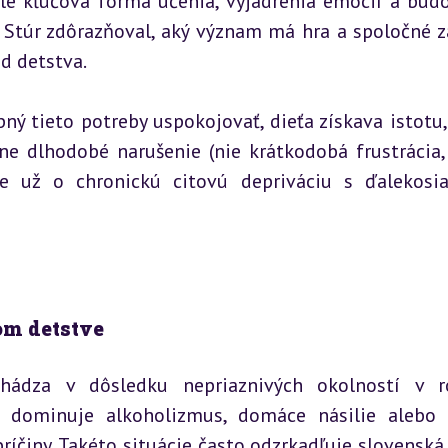
ale kľúčová forma učenia, vyjadrenia emócií a budo
Stúr zdôrazňoval, aký význam má hra a spoločné zá
d detstva.
ný tieto potreby uspokojovať, dieťa získava istotu, 
e dlhodobé narušenie (nie krátkodobá frustrácia, 
e už o chronickú citovú depriváciu s ďalekosia
om detstve
chádza v dôsledku nepriaznivých okolností v ro
e dominuje alkoholizmus, domáce násilie alebo 
ríčiny. Takéto situácie často odzrkadľuje slovenská 