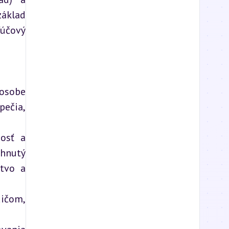
áklad 
stabilnej osobnosti. K deprivácii dochádza vždy, keď nie je uspokojená potreba, ktorá má kľúčový 
osobe 
ečia, 
osť a 
hnutý 
tvo a 
ičom, 