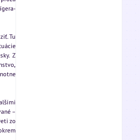
ígera-
ť. Tu 
uácie 
ky. Z 
stvo, 
notne 
lšími 
ané – 
ti zo 
okrem 