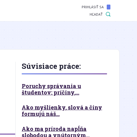
PRIHLÁSIŤ SA
HĽADAŤ
Súvisiace práce:
Poruchy správania u
študentov: príčiny,...
Ako myšlienky, slová a činy
formujú náš...
Ako ma príroda napĺňa
slobodou a vnútorným...