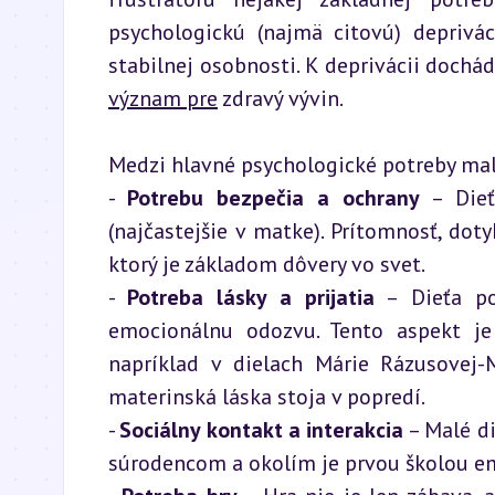
psychologickú (najmä citovú) deprivác
význam pre
 zdravý vývin.
Medzi hlavné psychologické potreby mal
- 
Potrebu bezpečia a ochrany
 – Dieť
(najčastejšie v matke). Prítomnosť, doty
ktorý je základom dôvery vo svet.

- 
Potreba lásky a prijatia
 – Dieťa po
emocionálnu odozvu. Tento aspekt je v
napríklad v dielach Márie Rázusovej-
materinská láska stoja v popredí.

- 
Sociálny kontakt a interakcia
 – Malé d
súrodencom a okolím je prvou školou em