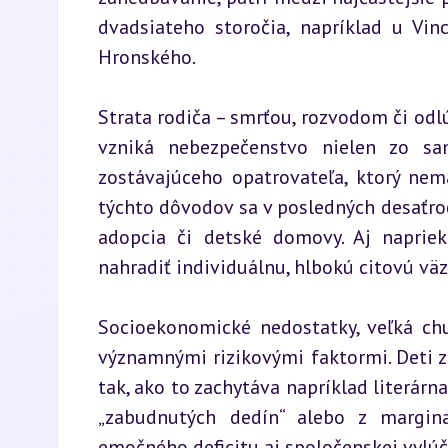
dvadsiateho storočia, napríklad u Vin
Hronského.
Strata rodiča – smrťou, rozvodom či odl
vzniká nebezpečenstvo nielen zo sam
zostávajúceho opatrovateľa, ktorý nem
týchto dôvodov sa v posledných desaťroči
adopcia či detské domovy. Aj naprie
nahradiť individuálnu, hlbokú citovú väz
Socioekonomické nedostatky, veľká chu
významnými rizikovými faktormi. Deti z
tak, ako to zachytáva napríklad literárn
„zabudnutých dedín“ alebo z margina
emočného deficitu aj spoločenskej vylúče