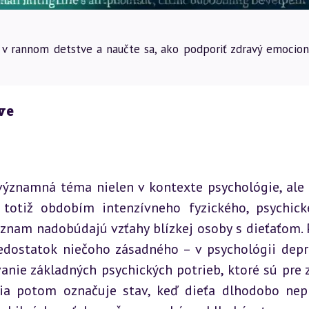
ie v rannom detstve a naučte sa, ako podporiť zdravý emocion
ve
významná téma nielen v kontexte psychológie, ale a
 totiž obdobím intenzívneho fyzického, psychick
ýznam nadobúdajú vzťahy blízkej osoby s dieťaťom. 
dostatok niečoho zásadného – v psychológii depri
ie základných psychických potrieb, ktoré sú pre z
cia potom označuje stav, keď dieťa dlhodobo nepr