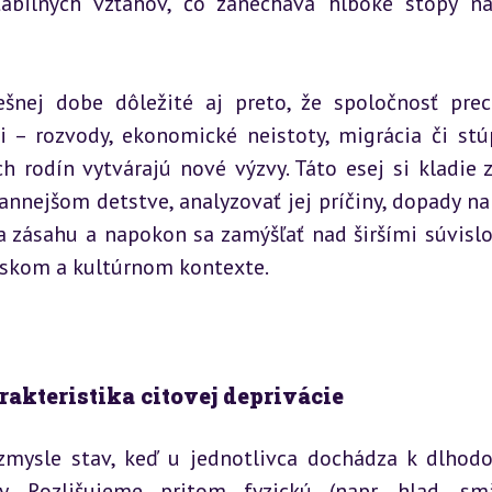
stabilných vzťahov, čo zanecháva hlboké stopy na
šnej dobe dôležité aj preto, že spoločnosť prec
– rozvody, ekonomické neistoty, migrácia či stúp
 rodín vytvárajú nové výzvy. Táto esej si kladie za
annejšom detstve, analyzovať jej príčiny, dopady na 
a zásahu a napokon sa zamýšľať nad širšími súvislo
skom a kultúrnom kontexte.
rakteristika citovej deprivácie
zmysle stav, keď u jednotlivca dochádza k dlhod
by. Rozlišujeme pritom fyzickú (napr. hlad, sm