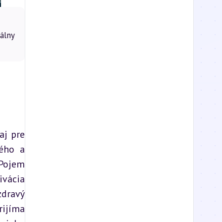
álny
j pre 
ého a 
Pojem 
vácia 
dravý 
ijíma 