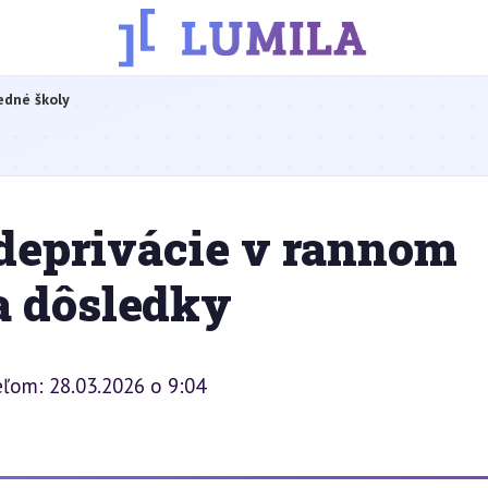
edné školy
deprivácie v rannom
 a dôsledky
eľom: 28.03.2026 o 9:04