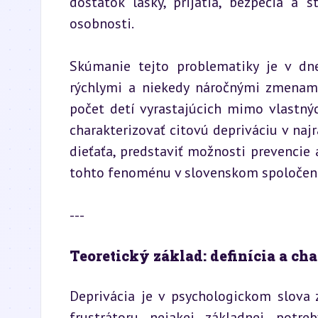
dostatok lásky, prijatia, bezpečia a 
osobnosti.
Skúmanie tejto problematiky je v dne
rýchlymi a niekedy náročnými zmenami 
počet detí vyrastajúcich mimo vlastných
charakterizovať citovú depriváciu v najr
dieťaťa, predstaviť možnosti prevencie 
tohto fenoménu v slovenskom spoločen
---
Teoretický základ: definícia a cha
Deprivácia je v psychologickom slova 
frustrátoru nejakej základnej potre