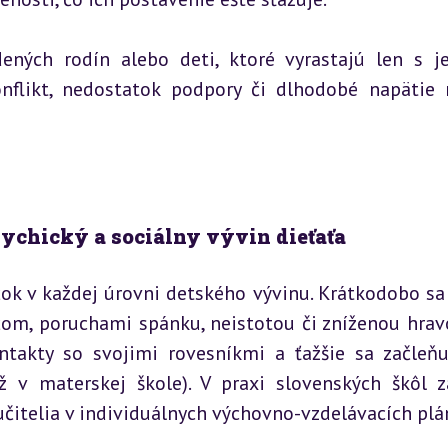
ených rodín alebo deti, ktoré vyrastajú len s j
nflikt, nedostatok podpory či dlhodobé napätie 
sychický a sociálny vývin dieťaťa
čok v každej úrovni detského vývinu. Krátkodobo sa
čom, poruchami spánku, neistotou či zníženou hravo
takty so svojimi rovesníkmi a ťažšie sa začleňu
v materskej škole). V praxi slovenských škôl zá
učitelia v individuálnych výchovno-vzdelávacích plá