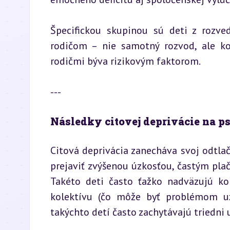
Špecifickou skupinou sú deti z rozved
rodičom – nie samotný rozvod, ale ko
rodičmi býva rizikovým faktorom.
---
Následky citovej deprivácie na p
Citová deprivácia zanecháva svoj odtla
prejaviť zvýšenou úzkosťou, častým pla
Takéto deti často ťažko nadväzujú kon
kolektívu (čo môže byť problémom už 
takýchto detí často zachytávajú triedni 