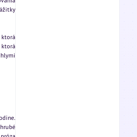
vania 
žitky 
ktorá 
ktorá 
hlymi 
dine. 
hrubé 
próza 