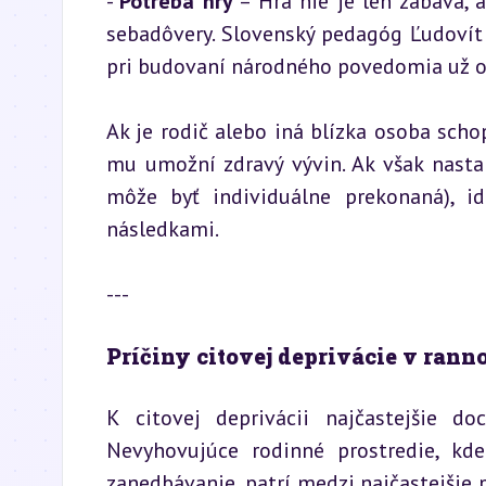
- 
Potreba hry
 – Hra nie je len zábava, 
sebadôvery. Slovenský pedagóg Ľudovít 
pri budovaní národného povedomia už o
Ak je rodič alebo iná blízka osoba schop
mu umožní zdravý vývin. Ak však nastan
môže byť individuálne prekonaná), id
následkami.
---
Príčiny citovej deprivácie v rann
K citovej deprivácii najčastejšie do
Nevyhovujúce rodinné prostredie, kd
zanedbávanie, patrí medzi najčastejšie p