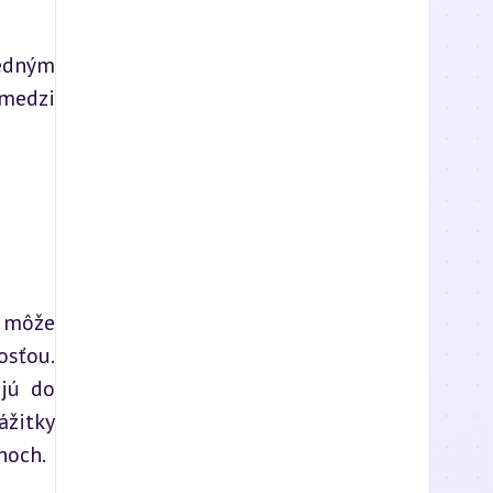
edným 
medzi 
 môže 
sťou. 
jú do 
žitky 
noch.