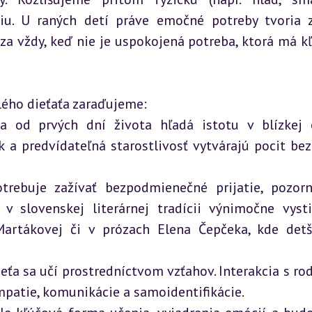
iu. U raných detí práve emočné potreby tvoria z
ého dieťaťa zaraďujeme:

a od prvých dní života hľadá istotu v blízkej 
k a predvídateľná starostlivosť vytvárajú pocit bezp
trebuje zažívať bezpodmienečné prijatie, pozorn
 slovenskej literárnej tradícii výnimočne vysti
Martákovej či v prózach Elena Čepčeka, kde detš
ieťa sa učí prostredníctvom vzťahov. Interakcia s rod
patie, komunikácie a samoidentifikácie.
