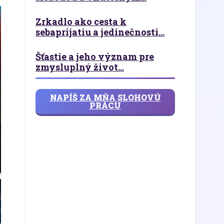
Zrkadlo ako cesta k
sebaprijatiu a jedinečnosti...
Šťastie a jeho význam pre
zmysluplný život...
NAPÍŠ ZA MŇA SLOHOVÚ
PRÁCU