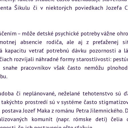
centa Šikulu či v niektorých poviedkach Jozefa C
účením – môže detské psychické potreby vážne ohrozi
otnej absencie rodiča, ale aj z preťaženej sit
á kapacitu vetrať potrebnú dávku pozornosti a lás
ach rozvíjali náhradné formy starostlivosti: pestún
k snahe pracovníkov však často nemôžu plnohod
bu.
doba či neplánované, neželané tehotenstvo sú ďa
 takýchto prostredí sú v systéme často stigmatizov
a postava Jozef Maka z románu Petra Jilemnického. De
lizovaných komunít (napr. rómske deti) čelia 
nosti, čo ich postavenie ešte sťažuje.