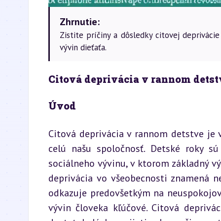
Zhrnutie:
Zistite príčiny a dôsledky citovej deprivác
vývin dieťaťa.
Citová deprivácia v rannom detst
Úvod
Citová deprivácia v rannom detstve je 
celú našu spoločnosť. Detské roky sú
sociálneho vývinu, v ktorom základný v
deprivácia vo všeobecnosti znamená ne
odkazuje predovšetkým na neuspokojovan
vývin človeka kľúčové. Citová deprivá