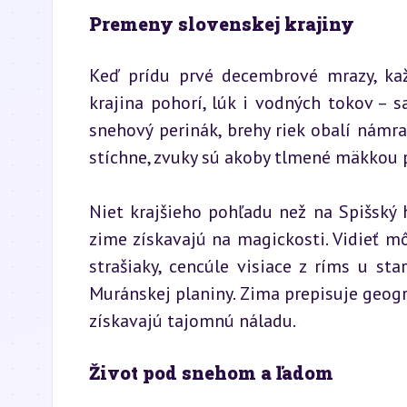
Premeny slovenskej krajiny
Keď prídu prvé decembrové mrazy, kaž
krajina pohorí, lúk i vodných tokov – s
snehový perinák, brehy riek obalí námraz
stíchne, zvuky sú akoby tlmené mäkkou 
Niet krajšieho pohľadu než na Spišský h
zime získavajú na magickosti. Vidieť 
strašiaky, cencúle visiace z ríms u sta
Muránskej planiny. Zima prepisuje geogr
získavajú tajomnú náladu.
Život pod snehom a ľadom