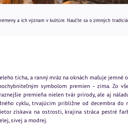
remeny a ich význam v kultúre. Naučte sa o zimných tradíciá
eleho ticha, a ranný mráz na oknách maľuje jemné ob
spochybniteľným symbolom premien – zima. Zo vše
aznejšie premieňa nielen tvár prírody, ale aj náladu 
dného cyklu, trvajúcim približne od decembra do m
or získava na ostrosti, krajina stráca pestré farby
lej, sivej a modrej.