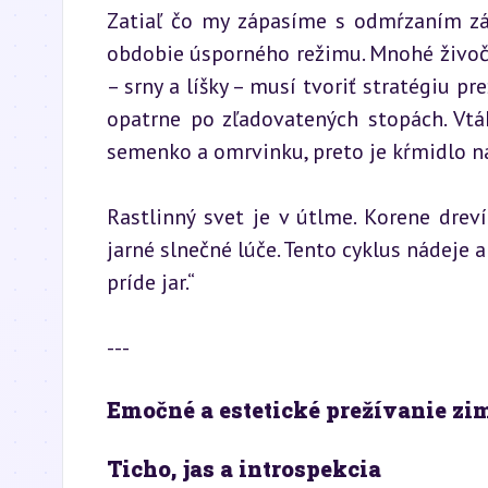
Zatiaľ čo my zápasíme s odmŕzaním zá
obdobie úsporného režimu. Mnohé živočíc
– srny a líšky – musí tvoriť stratégiu p
opatrne po zľadovatených stopách. Vtáky
semenko a omrvinku, preto je kŕmidlo na
Rastlinný svet je v útlme. Korene drev
jarné slnečné lúče. Tento cyklus nádeje a
príde jar.“
---
Emočné a estetické prežívanie zi
Ticho, jas a introspekcia