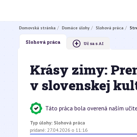
Domovská stránka
Domáce úlohy
Slohová práca
Str
+
Slohová práca
Uč sa s AI
Krásy zimy: Pre
v slovenskej kul
Táto práca bola overená naším učit
Typ úlohy:
Slohová práca
pridané: 27.04.2026 o 11:16