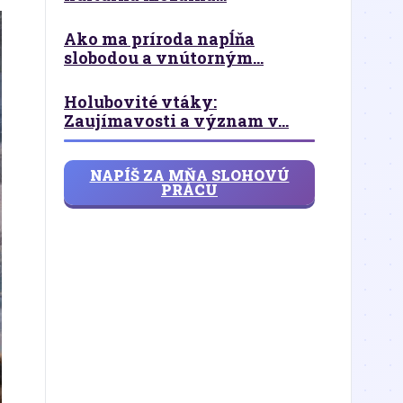
Ako ma príroda napĺňa
slobodou a vnútorným...
Holubovité vtáky:
Zaujímavosti a význam v...
NAPÍŠ ZA MŇA SLOHOVÚ
PRÁCU