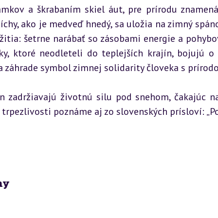
mkov a škrabaním skiel áut, pre prírodu znamená
hy, ako je medveď hnedý, sa uložia na zimný spánok
režitia: šetrne narábať so zásobami energie a pohybov
, ktoré neodleteli do teplejších krajín, bojujú o 
 záhrade symbol zimnej solidarity človeka s prírodo
ín zadržiavajú životnú silu pod snehom, čakajúc na
 trpezlivosti poznáme aj zo slovenských prísloví: „Po
my