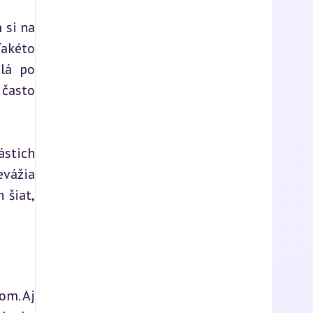
si na 
akéto 
lá po 
často 
tich 
vážia 
šiat, 
m. Aj 