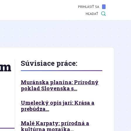
PRIHLÁSIŤ SA
HĽADAŤ
am
Súvisiace práce:
Muránska planina: Prírodný
poklad Slovenska s...
Umelecký opis jari: Krása a
prebúdza...
Malé Karpaty: prírodná a
kultúrna mozaika...