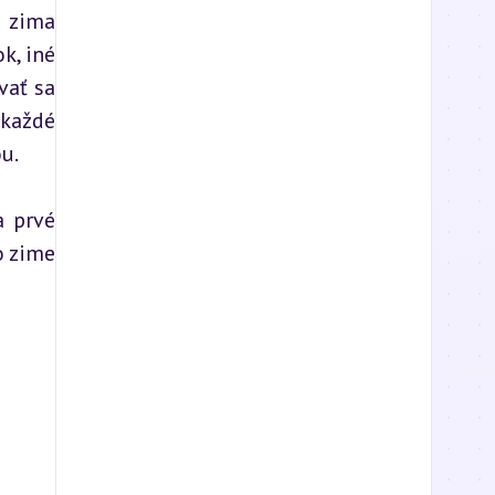
 zima 
, iné 
ať sa 
každé 
u.
 prvé 
 zime 