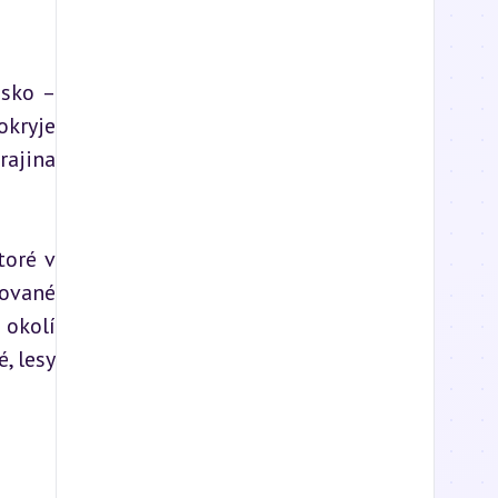
sko – 
kryje 
ajina 
oré v 
ované 
okolí 
 lesy 