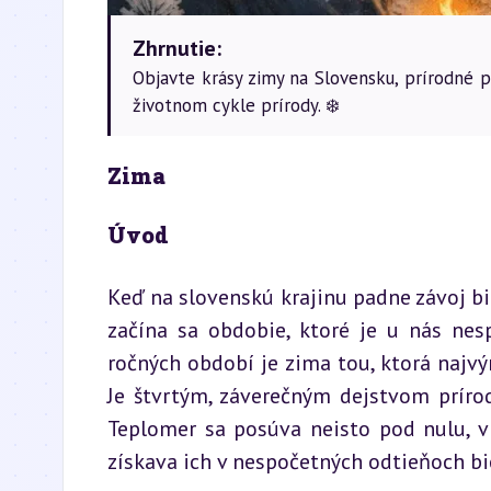
Zhrnutie:
Objavte krásy zimy na Slovensku, prírodné p
životnom cykle prírody. ❄️
Zima
Úvod
Keď na slovenskú krajinu padne závoj bi
začína sa obdobie, ktoré je u nás ne
ročných období je zima tou, ktorá najvýr
Je štvrtým, záverečným dejstvom príro
Teplomer sa posúva neisto pod nulu, viet
získava ich v nespočetných odtieňoch bie