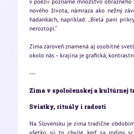
v poézii poznáme množstvo obrazného vy
nového života, námraza ako nežný závoj
hádankách, napríklad: „Biela paní prikry
neroztopí.“
Zima zároveň znamená aj osobitné svetlo.
okolo nás – krajina je grafická, kontra
---
Zima v spoločenskej a kultúrnej t
Sviatky, rituály i radosti
Na Slovensku je zima tradične obdobím na
všetko sú to chvíle, keď sa rodiny sc