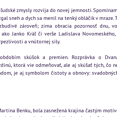
 ľudské zmysly rozvíja do novej jemnosti. Spomínam 
gal sneh a dych sa menil na tenký obláčik v mraze. T
budivé zároveň; zima obracia pozornosť dnu, vo
i, ako Janko Kráľ či verše Ladislava Novomeského, 
ezlivosti a vnútornej sily.
obdobím skúšok a premien. Rozprávka o Dvanás
nú, ktorá vie odmeňovať, ale aj skúšať tých, čo ne
ladom, je aj symbolom čistoty a obnovy: svadobných 
Martina Benku, bola zasnežená krajina častým motívo