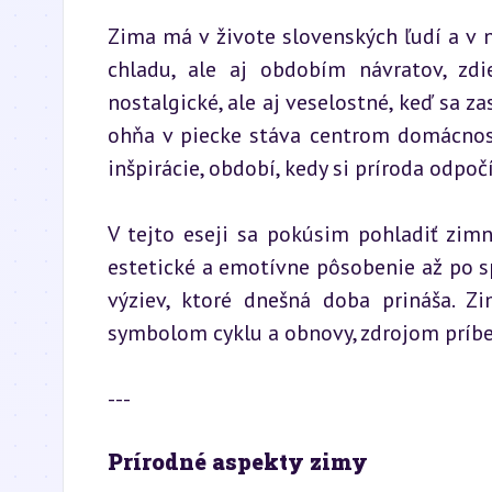
Zima má v živote slovenských ľudí a v n
chladu, ale aj obdobím návratov, zdie
nostalgické, ale aj veselostné, keď sa z
ohňa v piecke stáva centrom domácnost
inšpirácie, období, kedy si príroda odpo
V tejto eseji sa pokúsim pohladiť zimn
estetické a emotívne pôsobenie až po sp
výziev, ktoré dnešná doba prináša. Z
symbolom cyklu a obnovy, zdrojom príbe
---
Prírodné aspekty zimy