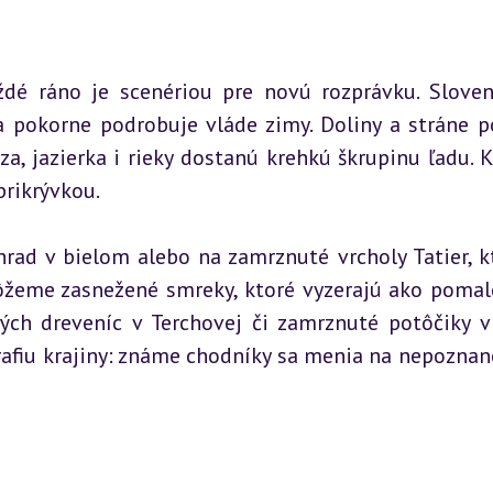
dé ráno je scenériou pre novú rozprávku. Sloven
a pokorne podrobuje vláde zimy. Doliny a stráne po
a, jazierka i rieky dostanú krehkú škrupinu ľadu. Kr
prikrývkou.
rad v bielom alebo na zamrznuté vrcholy Tatier, kt
môžeme zasnežené smreky, ktoré vyzerajú ako pomal
rých dreveníc v Terchovej či zamrznuté potôčiky v 
afiu krajiny: známe chodníky sa menia na nepoznané,