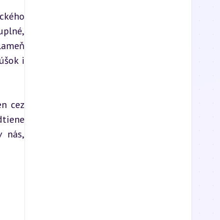
ckého 
plné, 
lameň 
šok i 
n cez 
tiene 
 nás, 