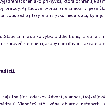
jadrenia: sneh ako prikrývka, ktorá ochraňuje sem
 prírody. Aj ľudová tvorba žila zimou: v pesničká
la pole, sad aj lesy a prikrývku nedá dolu, kým ju 
 Slabé zimné slnko vytvára dlhé tiene, farebne tlmí
stná a zároveň zjemnená, akoby namaľovaná akvarelom
radícii
jsilnejších sviatkov. Advent, Vianoce, trojkráľový 
hádzajú. Vianočný stôl, vôňa oblátok, pečených ja