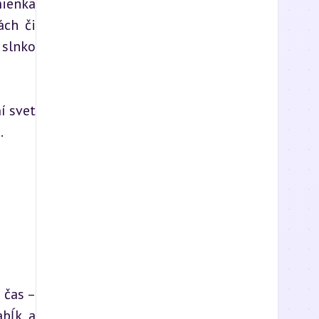
ienka 
ch či 
slnko 
 svet 
.
čas – 
bĺk a 