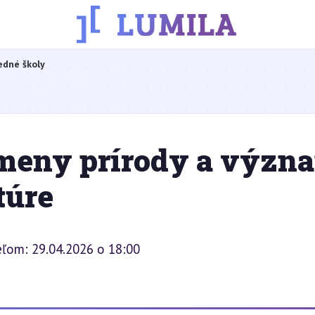
edné školy
meny prírody a význ
túre
eľom: 29.04.2026 o 18:00