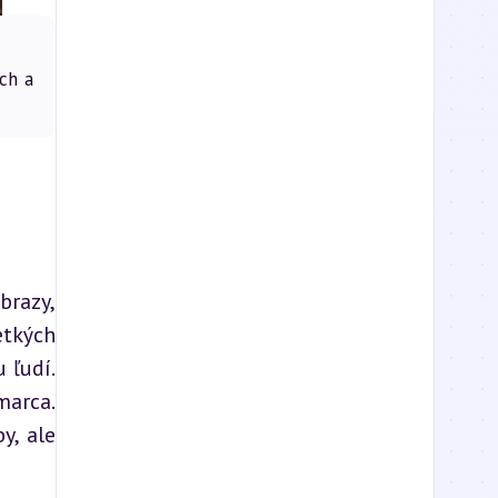
ch a
razy, 
tkých 
ľudí. 
arca. 
, ale 