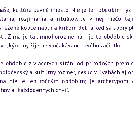
ašej kultúre pevné miesto. Nie je len obdobím fyzi
ľania, rozjímania a rituálov. Je v nej niečo taju
asnežené kopce naplnia krikom detí a keď sa sporý p
i. Zima je tak mnohorozmerná – je to obdobie skú
číva, kým my žijeme v očakávaní nového začiatku.
é obdobie z viacerých strán: od prírodných premie
oločenský a kultúrny rozmer, nesúc v úvahách aj od
ima nie je len ročným obdobím; je archetypom v
hov aj každodenných chvíľ.