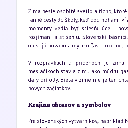
Zima nesie osobité svetlo a ticho, ktoré
ranné cesty do školy, keď pod nohami vŕz
momenty vedia byť stiesňujúce i povz
rozjímaní a stíšeniu. Slovenskí básnic
opisujú povahu zimy ako času rozumu, trp
V rozprávkach a príbehoch je zima 
mesiačikoch stavia zimu ako múdru gazdi
dary prírody. Biela v zime nie je len ch
nových začiatkov.
Krajina obrazov a symbolov
Pre slovenských výtvarníkov, napríklad 