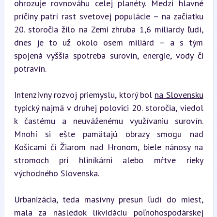
ohrozuje rovnováhu celej planéty. Medzi hlavné 
príčiny patrí rast svetovej populácie – na začiatku 
20. storočia žilo na Zemi zhruba 1,6 miliardy ľudí, 
dnes je to už okolo osem miliárd – a s tým 
spojená vyššia spotreba surovín, energie, vody či 
potravín.
Intenzívny rozvoj priemyslu, ktorý bol 
na Slovensku
typický najmä v druhej polovici 20. storočia, viedol 
k častému a neuváženému využívaniu surovín. 
Mnohí si ešte pamätajú obrazy smogu nad 
Košicami či Žiarom nad Hronom, biele nánosy na 
stromoch pri hliníkárni alebo mŕtve rieky 
východného Slovenska.
Urbanizácia, teda masívny presun ľudí do miest, 
mala za následok likvidáciu poľnohospodárskej 