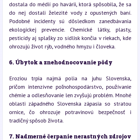
dostala do médií po havárii, ktorá spôsobila, že sa 
do nej dostali železité vody z opustených baní. 
Podobné incidenty sú dôsledkom zanedbávania 
ekologickej prevencie. Chemické látky, plasty, 
pesticídy aj splašky zo sídlisk končia v riekach, kde 
ohrozujú život rýb, vodného hmyzu i človeka.
6. Úbytok a znehodnocovanie pôdy
Eroziou trpia najmä polia na juhu Slovenska, 
pričom intenzívne poľnohospodárstvo, používanie 
chémie a odlesňovanie len zvyšujú problém. Mnohé 
oblasti západného Slovenska zápasia so stratou 
ornice, čo ohrozuje potravinovú bezpečnosť i 
tradičný spôsob života.
7. Nadmerné čerpanie nerastných zdrojov