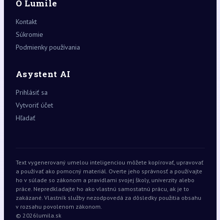
O Lumile
Kontakt
Súkromie
Podmienky používania
Asystent AI
Prihlásiť sa
Vytvoriť účet
Hľadať
Text vygenerovaný umelou inteligenciou môžete kopírovať, upravovať
a používať ako pomocný materiál. Overte jeho správnosť a používajte
ho v súlade so zákonom a pravidlami svojej školy, univerzity alebo
práce. Nepredkladajte ho ako vlastnú samostatnú prácu, ak je to
zakázané. Vlastník služby nezodpovedá za dôsledky použitia obsahu
v rozsahu povolenom zákonom.
© 2026
lumila.sk