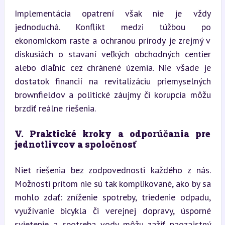
Implementácia opatrení však nie je vždy 
jednoduchá. Konflikt medzi túžbou po 
ekonomickom raste a ochranou prírody je zrejmý v 
diskusiách o stavaní veľkých obchodných centier 
alebo diaľnic cez chránené územia. Nie všade je 
dostatok financií na revitalizáciu priemyselných 
brownfieldov a politické záujmy či korupcia môžu 
brzdiť reálne riešenia.
V. Praktické kroky a odporúčania pre 
jednotlivcov a spoločnosť
Niet riešenia bez zodpovednosti každého z nás. 
Možnosti pritom nie sú tak komplikované, ako by sa 
mohlo zdať: zníženie spotreby, triedenie odpadu, 
využívanie bicykla či verejnej dopravy, úsporné 
svietenie a spotreba vody môžu zažiť naozajstný 