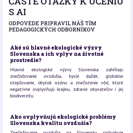
ČASTÉ OTÁZKY K UČENIU
S AI
ODPOVEDE PRIPRAVIL NÁŠ TÍM
PEDAGOGICKÝCH ODBORNÍKOV
Aké sú hlavné ekologické výzvy
Slovenska a ich vplyv na životné
prostredie?
Hlavné ekologické výzvy Slovenska zahŕňajú
znečisťovanie ovzdušia, kyslé dažde, globálne
otepľovanie, úbytok ozónu a znečistenie vôd, ktoré
negatívne ovplyvňujú krajinu, zdravie obyvateľov i jej
biodiverzitu.
Ako ovplyvňujú ekologické problémy
Slovenska kvalitu ovzdušia?
Znečisťovanie ovzdušia na Slovensku spôsobuje