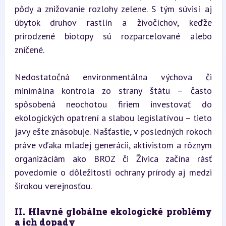
pôdy a znižovanie rozlohy zelene. S tým súvisí aj 
úbytok druhov rastlín a živočíchov, keďže 
prirodzené biotopy sú rozparcelované alebo 
zničené.
Nedostatočná environmentálna výchova či 
minimálna kontrola zo strany štátu – často 
spôsobená neochotou firiem investovať do 
ekologických opatrení a slabou legislatívou – tieto 
javy ešte znásobuje. Našťastie, v posledných rokoch 
práve vďaka mladej generácii, aktivistom a rôznym 
organizáciám ako BROZ či Živica začína rásť 
povedomie o dôležitosti ochrany prírody aj medzi 
širokou verejnosťou.
II. Hlavné globálne ekologické problémy 
a ich dopady