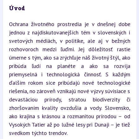
Úvod
Ochrana životného prostredia je v dnešnej dobe 
jednou z najdiskutovanejších tém v slovenských i 
svetových médiách, v politike, ale aj v bežných 
rozhovoroch medzi ľuďmi. Jej dôležitosť rastie 
úmerne s tým, ako sa zrýchľuje náš životný štýl, ako 
pribúda ľudí na planéte a ako sa rozvíja 
priemyselná i technologická činnosť. S každým 
ďalším rokom síce pribúdajú nové technologické 
riešenia, no zároveň vznikajú nové výzvy súvisiace s 
devastáciou prírody, stratou biodiverzity či 
zhoršovaním kvality ovzdušia a vody. Slovensko, 
ako krajina s krásnou a rozmanitou prírodou – od 
Vysokých Tatier až po lužné lesy pri Dunaji – je tiež 
svedkom týchto trendov.