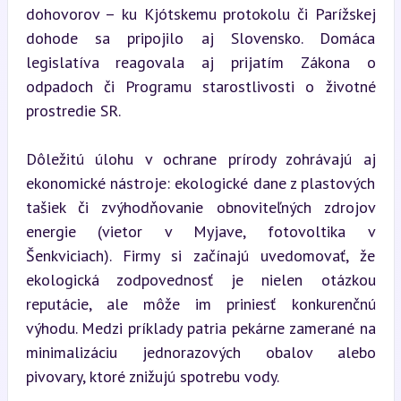
dohovorov – ku Kjótskemu protokolu či Parížskej 
dohode sa pripojilo aj Slovensko. Domáca 
legislatíva reagovala aj prijatím Zákona o 
odpadoch či Programu starostlivosti o životné 
prostredie SR.
Dôležitú úlohu v ochrane prírody zohrávajú aj 
ekonomické nástroje: ekologické dane z plastových 
tašiek či zvýhodňovanie obnoviteľných zdrojov 
energie (vietor v Myjave, fotovoltika v 
Šenkviciach). Firmy si začínajú uvedomovať, že 
ekologická zodpovednosť je nielen otázkou 
reputácie, ale môže im priniesť konkurenčnú 
výhodu. Medzi príklady patria pekárne zamerané na 
minimalizáciu jednorazových obalov alebo 
pivovary, ktoré znižujú spotrebu vody.