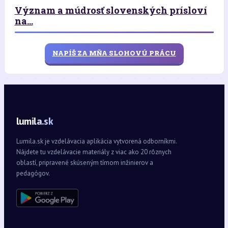
Význam a múdrosť slovenských prísloví
na...
NAPÍŠ ZA MŇA SLOHOVÚ PRÁCU
lumila.sk
Lumila.sk je vzdelávacia aplikácia vytvorená odborníkmi.
Nájdete tu vzdelávacie materiály z viac ako 20 rôznych
oblastí, pripravené skúseným tímom inžinierov a
pedagógov.