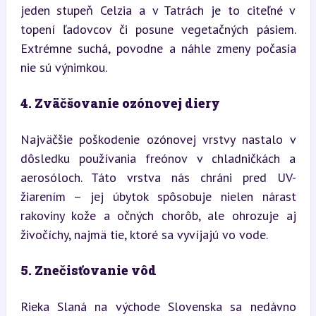
jeden stupeň Celzia a v Tatrách je to citeľné v 
topení ľadovcov či posune vegetačných pásiem. 
Extrémne suchá, povodne a náhle zmeny počasia 
nie sú výnimkou.
4. Zväčšovanie ozónovej diery
Najväčšie poškodenie ozónovej vrstvy nastalo v 
dôsledku používania freónov v chladničkách a 
aerosóloch. Táto vrstva nás chráni pred UV-
žiarením – jej úbytok spôsobuje nielen nárast 
rakoviny kože a očných chorôb, ale ohrozuje aj 
živočíchy, najmä tie, ktoré sa vyvíjajú vo vode.
5. Znečisťovanie vôd
Rieka Slaná na východe Slovenska sa nedávno 