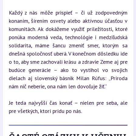
Každý z nás môže prispieť – či už zodpovedným 
konaním, šírením osvety alebo aktívnou účasťou v 
komunitách. Ak dokážeme využiť príležitosti, ktoré 
ponúka moderná veda, technológie i medziľudská 
solidarita, máme šancu zmeniť smer, ktorým sa 
dnešná spoločnosť uberá. V konečnom dôsledku ide 
o to, aby sme zachovali krásu a zdravie Zeme aj pre 
budúce generácie – ako to vystihol vo svojich 
dielach aj slovenský básnik Milan Rúfus: „Príroda 
nám nič neberie, ona nám len dovoľuje žiť.“
Je teda najvyšší čas konať – nielen pre seba, ale 
pre všetkých, ktorí prídu po nás.