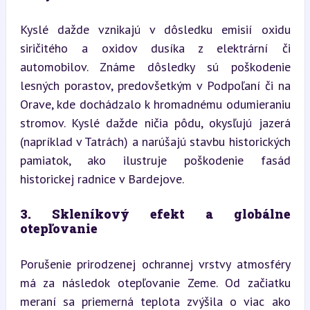
Kyslé dažde vznikajú v dôsledku emisií oxidu 
siričitého a oxidov dusíka z elektrární či 
automobilov. Známe dôsledky sú poškodenie 
lesných porastov, predovšetkým v Podpoľaní či na 
Orave, kde dochádzalo k hromadnému odumieraniu 
stromov. Kyslé dažde ničia pôdu, okysľujú jazerá 
(napríklad v Tatrách) a narúšajú stavbu historických 
pamiatok, ako ilustruje poškodenie fasád 
historickej radnice v Bardejove.
3. Skleníkový efekt a globálne 
otepľovanie
Porušenie prirodzenej ochrannej vrstvy atmosféry 
má za následok otepľovanie Zeme. Od začiatku 
meraní sa priemerná teplota zvýšila o viac ako 