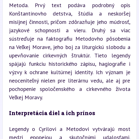
Metoda. Prvý text podáva podrobný opis 
Konštantínovho detstva, štúdia a neskoršej 
misijnej činnosti, pričom zdôrazňuje jeho múdrosť, 
jazykové schopnosti a vieru. Druhý sa viac 
sústreďuje na faktografiu Metodovho pôsobenia 
na Veľkej Morave, jeho boj za liturgickú slobodu a 
upevňovanie cirkevných štruktúr. Tieto legendy 
spájajú funkciu historického zápisu, hagiografie i 
výzvy k ochrane kultúrnej identity. Ich význam je 
neoceniteľný nielen pre literárnu vedu, ale aj pre 
pochopenie spoločenského a cirkevného života 
Veľkej Moravy.
Interpretácia diel a ich prínos
Legendy o Cyrilovi a Metodovi vytvárajú most 
medzi epopejou a skutočnými udalosťami. 