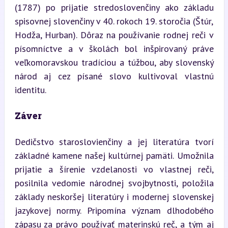
(1787) po prijatie stredoslovenčiny ako základu 
spisovnej slovenčiny v 40. rokoch 19. storočia (Štúr, 
Hodža, Hurban). Dôraz na používanie rodnej reči v 
písomníctve a v školách bol inšpirovaný práve 
veľkomoravskou tradíciou a túžbou, aby slovenský 
národ aj cez písané slovo kultivoval vlastnú 
identitu.
Záver
Dedičstvo staroslovienčiny a jej literatúra tvorí 
základné kamene našej kultúrnej pamäti. Umožnila 
prijatie a šírenie vzdelanosti vo vlastnej reči, 
posilnila vedomie národnej svojbytnosti, položila 
základy neskoršej literatúry i modernej slovenskej 
jazykovej normy. Pripomína význam dlhodobého 
zápasu za právo používať materinskú reč, a tým aj 