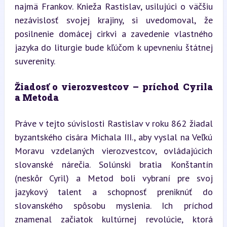
najmä Frankov. Knieža Rastislav, usilujúci o väčšiu 
nezávislosť svojej krajiny, si uvedomoval, že 
posilnenie domácej cirkvi a zavedenie vlastného 
jazyka do liturgie bude kľúčom k upevneniu štátnej 
suverenity.
Žiadosť o vierozvestcov – príchod Cyrila 
a Metoda
Práve v tejto súvislosti Rastislav v roku 862 žiadal 
byzantského cisára Michala III., aby vyslal na Veľkú 
Moravu vzdelaných vierozvestcov, ovládajúcich 
slovanské nárečia. Solúnski bratia Konštantín 
(neskôr Cyril) a Metod boli vybraní pre svoj 
jazykový talent a schopnosť preniknúť do 
slovanského spôsobu myslenia. Ich príchod 
znamenal začiatok kultúrnej revolúcie, ktorá 