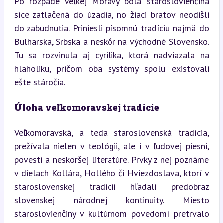
Po rozpade Veľkej Moravy bola staroslovienčina 
síce zatlačená do úzadia, no žiaci bratov neodišli 
do zabudnutia. Priniesli písomnú tradíciu najmä do 
Bulharska, Srbska a neskôr na východné Slovensko. 
Tu sa rozvinula aj cyrilika, ktorá nadviazala na 
hlaholiku, pričom oba systémy spolu existovali 
ešte stáročia.
Úloha veľkomoravskej tradície
Veľkomoravská, a teda staroslovenská tradícia, 
prežívala nielen v teológii, ale i v ľudovej piesni, 
povesti a neskoršej literatúre. Prvky z nej poznáme 
v dielach Kollára, Hollého či Hviezdoslava, ktorí v 
staroslovenskej tradícii hľadali predobraz 
slovenskej národnej kontinuity. Miesto 
staroslovienčiny v kultúrnom povedomí pretrvalo 