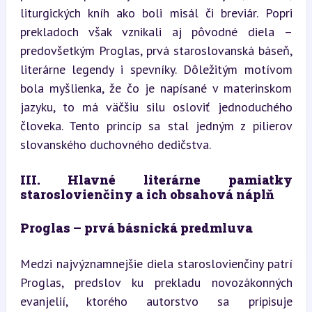
liturgických kníh ako boli misál či breviár. Popri 
prekladoch však vznikali aj pôvodné diela – 
predovšetkým Proglas, prvá staroslovanská báseň, 
literárne legendy i spevníky. Dôležitým motívom 
bola myšlienka, že čo je napísané v materinskom 
jazyku, to má väčšiu silu osloviť jednoduchého 
človeka. Tento princíp sa stal jedným z pilierov 
slovanského duchovného dedičstva.
III. Hlavné literárne pamiatky 
staroslovienčiny a ich obsahová náplň
Proglas – prvá básnická predmluva
Medzi najvýznamnejšie diela staroslovienčiny patrí 
Proglas, predslov ku prekladu novozákonných 
evanjelií, ktorého autorstvo sa pripisuje 