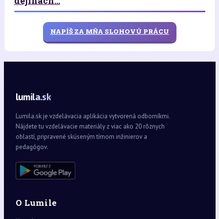
dejinách...
NAPÍŠ ZA MŇA SLOHOVÚ PRÁCU
lumila.sk
Lumila.sk je vzdelávacia aplikácia vytvorená odborníkmi.
Nájdete tu vzdelávacie materiály z viac ako 20 rôznych
oblastí, pripravené skúseným tímom inžinierov a
pedagógov.
O Lumile