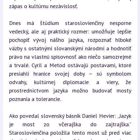
zápas o kultúrnu nezávislosť.
Dnes má štúdium staroslovienčiny nesporne 
vedecký, ale aj praktický rozmer: umožňuje lepšie 
pochopiť vývoj nášho jazyka, rozpoznať hlboké 
väzby s ostatnými slovanskými národmi a hodnotiť 
právo na vlastnú spisovnosť ako niečo samozrejmé 
a trvalé. Cyril a Metod ostávajú postavami, ktoré 
presiahli hranice svojej doby – sú symbolom 
odvahy, kultúrnej diplomacie a viery, že 
prostredníctvom jazyka možno budovať mosty 
poznania a tolerancie.
Ako povedal slovenský básnik Daniel Hevier: „Jazyk 
je most zo včerajška do zajtrajška.“ 
Staroslovienčina položila tento most už pred viac 