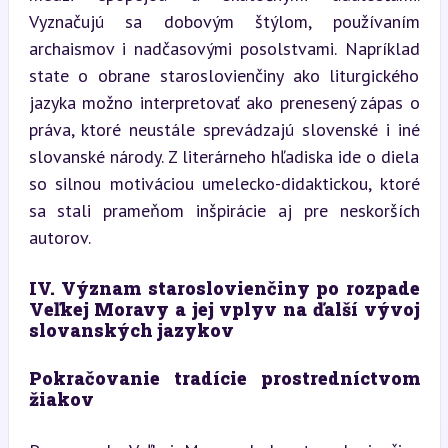
Vyznačujú sa dobovým štýlom, používaním 
archaismov i nadčasovými posolstvami. Napríklad 
state o obrane staroslovienčiny ako liturgického 
jazyka možno interpretovať ako prenesený zápas o 
práva, ktoré neustále sprevádzajú slovenské i iné 
slovanské národy. Z literárneho hľadiska ide o diela 
so silnou motiváciou umelecko-didaktickou, ktoré 
sa stali prameňom inšpirácie aj pre neskorších 
autorov.
IV. Význam staroslovienčiny po rozpade 
Veľkej Moravy a jej vplyv na ďalší vývoj 
slovanských jazykov
Pokračovanie tradície prostredníctvom 
žiakov