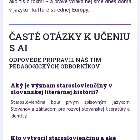
ako tisíc rokmi – a práve vďaka nej sme dnes doma 
v jazyku i kultúre strednej Európy.
ČASTÉ OTÁZKY K UČENIU
S AI
ODPOVEDE PRIPRAVIL NÁŠ TÍM
PEDAGOGICKÝCH ODBORNÍKOV
Aký je význam staroslovienčiny v
slovanskej literárnej histórii?
Staroslovienčina bola prvým spisovným jazykom
Slovanov a základom pre rozvoj slovanskej literatúry a
identity.
Kto vytvoril staroslovienčinu a aké