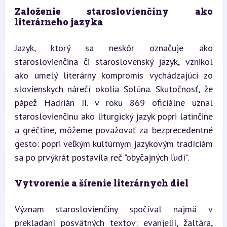
Založenie staroslovienčiny ako 
literárneho jazyka
Jazyk, ktorý sa neskôr označuje ako 
staroslovienčina či staroslovenský jazyk, vznikol 
ako umelý literárny kompromis vychádzajúci zo 
slovienskych nárečí okolia Solúna. Skutočnosť, že 
pápež Hadrián II. v roku 869 oficiálne uznal 
staroslovienčinu ako liturgický jazyk popri latinčine 
a gréčtine, môžeme považovať za bezprecedentné 
gesto: popri veľkým kultúrnym jazykovým tradíciám 
sa po prvýkrát postavila reč "obyčajných ľudí".
Vytvorenie a šírenie literárnych diel
Význam staroslovienčiny spočíval najmä v 
prekladaní posvätných textov: evanjelií, žaltára, 