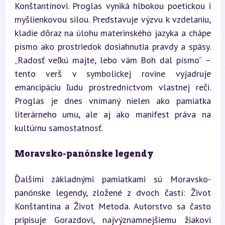
Konštantínovi. Proglas vyniká hlbokou poetickou i 
myšlienkovou silou. Predstavuje výzvu k vzdelaniu, 
kladie dôraz na úlohu materinského jazyka a chápe 
písmo ako prostriedok dosiahnutia pravdy a spásy. 
„Radosť veľkú majte, lebo vám Boh dal písmo“ – 
tento verš v symbolickej rovine vyjadruje 
emancipáciu ľudu prostredníctvom vlastnej reči. 
Proglas je dnes vnímaný nielen ako pamiatka 
literárneho umu, ale aj ako manifest práva na 
kultúrnu samostatnosť.
Moravsko-panónske legendy
Ďalšími základnými pamiatkami sú Moravsko-
panónske legendy, zložené z dvoch častí: Život 
Konštantína a Život Metoda. Autorstvo sa často 
pripisuje Gorazdovi, najvýznamnejšiemu žiakovi 