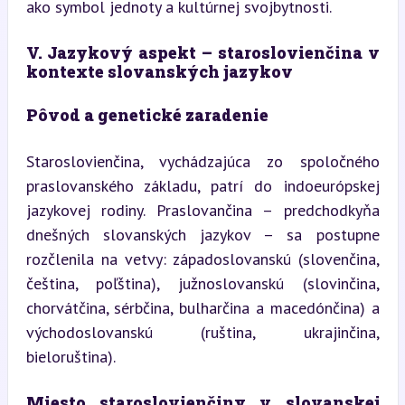
ako symbol jednoty a kultúrnej svojbytnosti.
V. Jazykový aspekt – staroslovienčina v 
kontexte slovanských jazykov
Pôvod a genetické zaradenie
Staroslovienčina, vychádzajúca zo spoločného 
praslovanského základu, patrí do indoeurópskej 
jazykovej rodiny. Praslovančina – predchodkyňa 
dnešných slovanských jazykov – sa postupne 
rozčlenila na vetvy: západoslovanskú (slovenčina, 
čeština, poľština), južnoslovanskú (slovinčina, 
chorvátčina, sérbčina, bulharčina a macedónčina) a 
východoslovanskú (ruština, ukrajinčina, 
bieloruština).
Miesto staroslovienčiny v slovanskej 