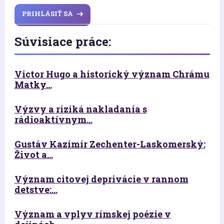
PRIHLÁSIŤ SA
Súvisiace práce:
Victor Hugo a historický význam Chrámu
Matky...
Výzvy a riziká nakladania s
rádioaktívnym...
Gustáv Kazimír Zechenter-Laskomerský:
Život a...
Význam citovej deprivácie v rannom
detstve:...
Význam a vplyv rímskej poézie v