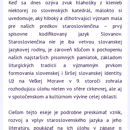
Keď sa dnes ozýva zvuk hlaholiky z klenieb 
niektorej zo slovenských katedrál, málokto si 
uvedomuje, aký hlboký a dlhotrvajúci význam mala 
pre našich predkov staroslovienčina – prvý 
spisovne kodifikovaný jazyk Slovanov. 
Staroslovienčina nie je iba vetvou slovanskej 
jazykovej rodiny, je zároveň kľúčom k pochopeniu 
našich najstarších písomných pamiatok, základom 
liturgických tradícií a významným prvkom 
formovania slovenskej i širšej slovanskej identity. 
Už na Veľkej Morave v 9. storočí zohrala 
rozhodujúcu úlohu nielen vo sfére cirkevnej, ale aj 
v spoločenskom a kultúrnom vývine celej oblasti.
Cieľom tejto eseje je podrobne preskúmať vznik, 
rozvoj a vplyv staroslovenského jazyka a jeho 
literatúry, poukázať na ich úlohu v zápase o 