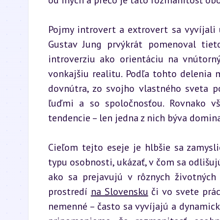
od iných a prečo je táto rozmanitosť ob
Pojmy introvert a extrovert sa vyvíjali 
Gustav Jung prvýkrát pomenoval tieto
introverziu ako orientáciu na vnútorný
vonkajšiu realitu. Podľa tohto delenia 
dovnútra, zo svojho vlastného sveta p
ľuďmi a so spoločnosťou. Rovnako vš
tendencie – len jedna z nich býva domin
Cieľom tejto eseje je hlbšie sa zamysl
typu osobnosti, ukázať, v čom sa odlišuj
ako sa prejavujú v rôznych životných 
prostredí 
na Slovensku
 či vo svete prá
nemenné – často sa vyvíjajú a dynamicky 