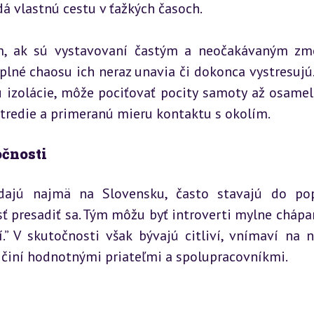
dá vlastnú cestu v ťažkých časoch.
, ak sú vystavovaní častým a neočakávaným zm
lné chaosu ich neraz unavia či dokonca vystresujú. 
 izolácie, môže pociťovať pocity samoty až osamelo
stredie a primeranú mieru kontaktu s okolím.
očnosti
ádajú najmä na Slovensku, často stavajú do pop
 presadiť sa. Tým môžu byť introverti mylne chápan
í.” V skutočnosti však bývajú citliví, vnímaví na n
h činí hodnotnými priateľmi a spolupracovníkmi.