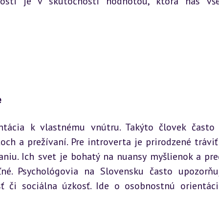
sti je v skutočnosti hodnotou, ktorá nás vše
e
tácia k vlastnému vnútru. Takýto človek často 
h a prežívaní. Pre introverta je prirodzené tráviť 
aniu. Ich svet je bohatý na nuansy myšlienok a pred
ľné. Psychológovia na Slovensku často upozorňuj
ť či sociálna úzkosť. Ide o osobnostnú orientáciu