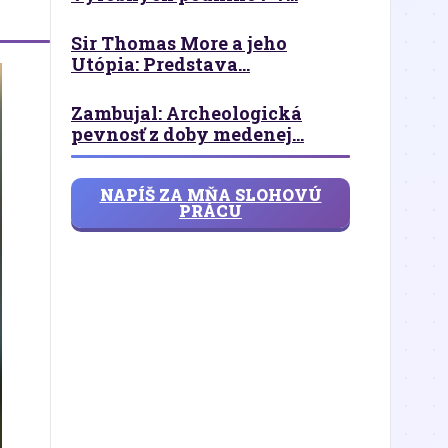
Sir Thomas More a jeho
Utópia: Predstava...
Zambujal: Archeologická
pevnosť z doby medenej...
NAPÍŠ ZA MŇA SLOHOVÚ
PRÁCU