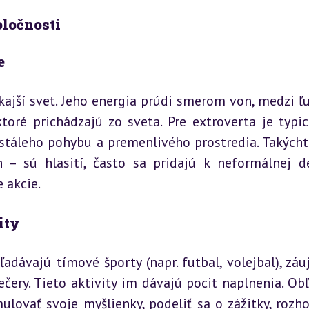
oločnosti
e
ajší svet. Jeho energia prúdi smerom von, medzi ľud
oré prichádzajú zo sveta. Pre extroverta je typick
ustáleho pohybu a premenlivého prostredia. Takýchto
– sú hlasití, často sa pridajú k neformálnej de
e akcie.
ity
adávajú tímové športy (napr. futbal, volejbal), záu
čery. Tieto aktivity im dávajú pocit naplnenia. Obľ
lovať svoje myšlienky, podeliť sa o zážitky, rozho