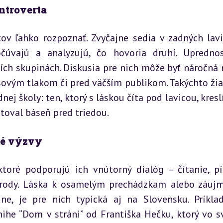
ntroverta
v ľahko rozpoznať. Zvyčajne sedia v zadných lavic
čúvajú a analyzujú, čo hovoria druhí. Uprednos
ích skupinách. Diskusia pre nich môže byť náročná 
sovým tlakom či pred väčším publikom. Takýchto žiak
j školy: ten, ktorý s láskou číta pod lavicou, kreslí 
citoval báseň pred triedou.
ké výzvy
ktoré podporujú ich vnútorný dialóg – čítanie, pís
rírody. Láska k osamelým prechádzkam alebo záuj
e, je pre nich typická aj na Slovensku. Príkla
nihe “Dom v stráni” od Františka Hečku, ktorý vo s