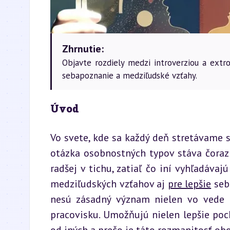
Zhrnutie:
Objavte rozdiely medzi introverziou a ext
sebapoznanie a medziľudské vzťahy.
Úvod
Vo svete, kde sa každý deň stretávame 
otázka osobnostných typov stáva čoraz 
radšej v tichu, zatiaľ čo iní vyhľadávaj
medziľudských vzťahov aj 
pre lepšie
 seb
nesú zásadný význam nielen vo vede o
pracovisku. Umožňujú nielen lepšie poch