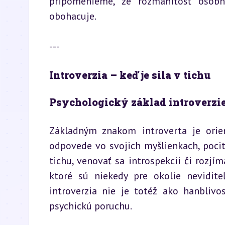
pripomenieme, že rozmanitosť osobno
obohacuje.
---
Introverzia – keď je sila v tichu
Psychologický základ introverzi
Základným znakom introverta je orien
odpovede vo svojich myšlienkach, pocitoc
tichu, venovať sa introspekcii či rozjím
ktoré sú niekedy pre okolie nevidite
introverzia nie je totéž ako hanblivos
psychickú poruchu.