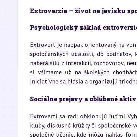
Extroverzia – život na javisku sp
Psychologický základ extroverzi
Extrovert je naopak orientovaný na vonk
spoločenských udalostí, do podnetov, kt
naberá silu z interakcií, rozhovorov, ne
si všímame už na školských chodbách 
iniciatívne sa hlásia a organizujú triedn
Sociálne prejavy a obľúbené aktiv
Extroverti sa radi obklopujú ľuďmi. Vyhľ
kluby, diskusné krúžky či spoločenské ve
spoločné učenie, kde môžu nahlas formu