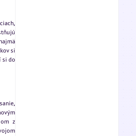
iach, 
tňujú 
najmä 
ov si 
si do 
anie, 
movým 
dom z 
vojom 