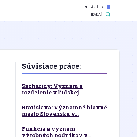
PRIHLÁSIŤ SA
HĽADAŤ
Súvisiace práce:
Sacharidy: Význam a
rozdelenie v ľudskej...
Bratislava: Významné hlavné
mesto Slovenska v...
Funkcia a význam
výrobných podnikov v...