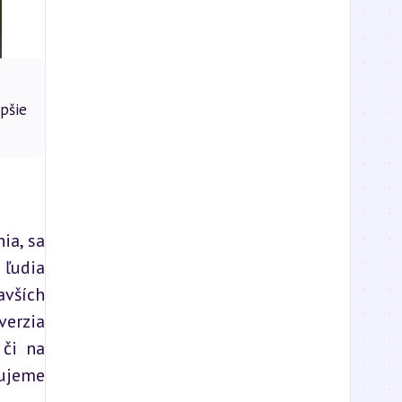
pšie
a, sa 
ľudia 
vších 
erzia 
či na 
ujeme 