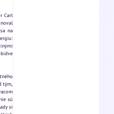
 Carl 
noval 
sa na 
rgiu: 
inými 
bidve 
tného 
 tým, 
vacom 
ie sú 
dy si 