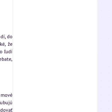
í, do 
é, že 
 ľudí 
bate, 
jmové 
ubujú 
dovať 