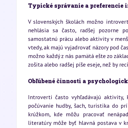
Typické správanie a preferencie i
V slovenských školách možno introverto
nehlásia sa často, radšej pozorne po
samostatnú prácu alebo aktivity v menš
vtedy, ak majú vyjadrovať názory pod ča
možno každý z nás pamätá ešte zo základne
zošita alebo radšej píše eseje, než by re
Obľúbené činnosti a psychologic
Introverti často vyhľadávajú aktivity, 
počúvanie hudby, šach, turistika do p
krúžkom, kde môžu pracovať nenápadn
literatúry môže byť hlavná postava v k