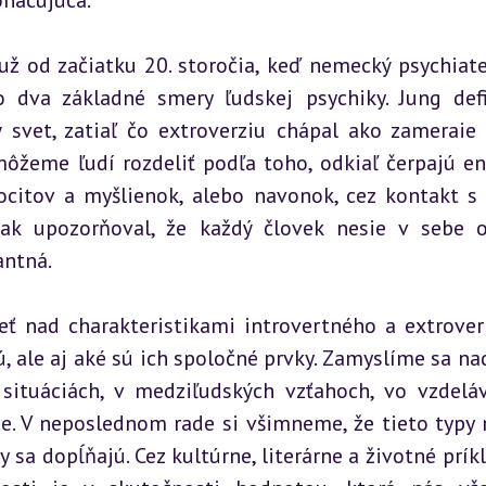
ohacujúca.
už od začiatku 20. storočia, keď nemecký psychiater
 dva základné smery ľudskej psychiky. Jung defi
 svet, zatiaľ čo extroverziu chápal ako zameraie 
môžeme ľudí rozdeliť podľa toho, odkiaľ čerpajú ene
ocitov a myšlienok, alebo navonok, cez kontakt s 
ak upozorňoval, že každý človek nesie v sebe o
antná.
ieť nad charakteristikami introvertného a extrover
ú, ale aj aké sú ich spoločné prvky. Zamyslíme sa nad
situáciách, v medziľudských vzťahoch, vo vzdelá
ce. V neposlednom rade si všimneme, že tieto typy n
sa dopĺňajú. Cez kultúrne, literárne a životné príkla