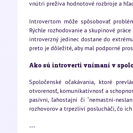
vnútri prežíva hodnotové rozbroje a hľa
Introvertom môže spôsobovať problém
Rýchle rozhodovanie a skupinové práce p
introverzný jedinec dostane do extrému
preto je dôležité, aby mal podporné pro
Ako sú introverti vnímaní v spol
Spoločenské očakávania, ktoré prevl
otvorenosť, komunikatívnosť a schopnosť
pasívni, ľahostajní či “nemastní-neslan
rozhovorov a trpezliví poslucháči, čo ic
---