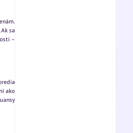
enám. 
Ak sa 
sti – 
redia 
í ako 
uansy 