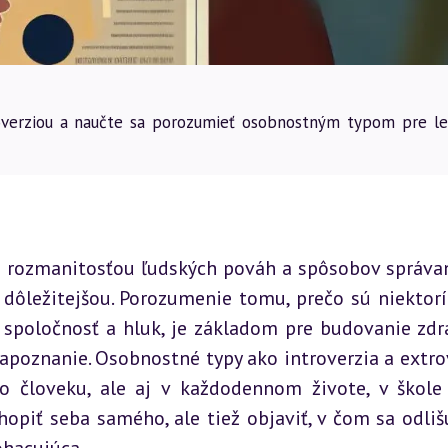
roverziou a naučte sa porozumieť osobnostným typom pre le
s rozmanitosťou ľudských pováh a spôsobov správani
dôležitejšou. Porozumenie tomu, prečo sú niektorí 
ú spoločnosť a hluk, je základom pre budovanie zdra
apoznanie. Osobnostné typy ako introverzia a extrov
 človeku, ale aj v každodennom živote, v škole 
opiť seba samého, ale tiež objaviť, v čom sa odliš