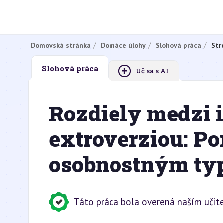
Domovská stránka
Domáce úlohy
Slohová práca
Str
+
Slohová práca
Uč sa s AI
Rozdiely medzi i
extroverziou: P
osobnostným t
Táto práca bola overená naším učite