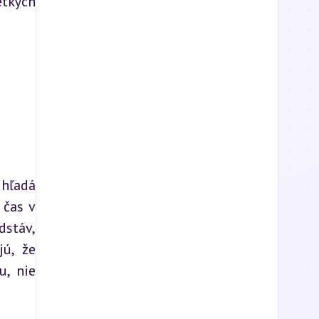
tkých 
hľadá 
čas v 
stáv, 
ú, že 
, nie 