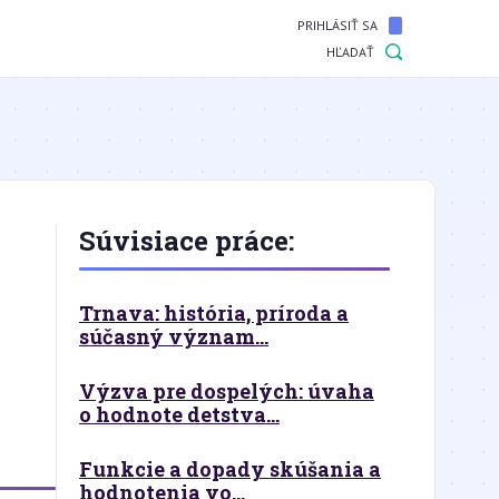
PRIHLÁSIŤ SA
HĽADAŤ
Súvisiace práce:
Trnava: história, príroda a
súčasný význam...
Výzva pre dospelých: úvaha
o hodnote detstva...
Funkcie a dopady skúšania a
hodnotenia vo...