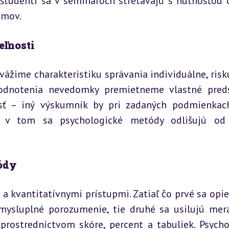
 študenti sa v seminároch stretávajú s nutnosťou od
jmov.
eľnosti
vážime charakteristiku správania individuálne, risk
hodnotenia nevedomky premietneme vlastné preds
osť – iný výskumník by pri zadaných podmienkac
 v tom sa psychologické metódy odlišujú od č
tódy
 a kvantitatívnymi prístupmi. Zatiaľ čo prvé sa opier
mysluplné porozumenie, tie druhé sa usilujú mera
prostredníctvom skóre, percent a tabuliek. Psychol