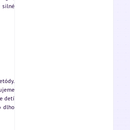
silné 
tódy. 
ujeme 
 detí 
 dlho 