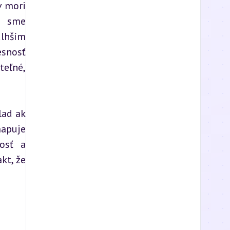
 mori 
 sme 
lhším 
snosť 
eľné, 
ad ak 
apuje 
osť a 
t, že 