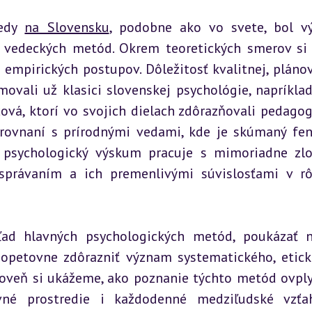
edy 
na Slovensku
, podobne ako vo svete, bol vý
 vedeckých metód. Okrem teoretických smerov si 
empirických postupov. Dôležitosť kvalitnej, plánovi
vali už klasici slovenskej psychológie, napríklad 
ová, ktorí vo svojich dielach zdôrazňovali pedagogi
rovnaní s prírodnými vedami, kde je skúmaný fe
, psychologický výskum pracuje s mimoriadne zlo
rávaním a ich premenlivými súvislosťami v rô
ľad hlavných psychologických metód, poukázať n
 opetovne zdôrazniť význam systematického, etick
Zároveň si ukážeme, ako poznanie týchto metód ovply
ovné prostredie i každodenné medziľudské vzťa