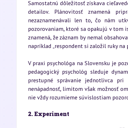
Samostatnú dôležitosť získava cieľaved
detailov. Plánovitosť znamená pri
nezaznamenávali len to, čo nám utkv
pozorovaniam, ktoré sa opakujú v tom is
znamená, že záznam by nemal obsahovať s
napríklad „respondent si založil ruky na p
V praxi psychológa na Slovensku je pozo
pedagogický psychológ sleduje dynami
prestupné správanie jednotlivca pri
nenápadnosť, limitom však možnosť omylu
nie vždy rozumieme súvislostiam pozor
2. Experiment