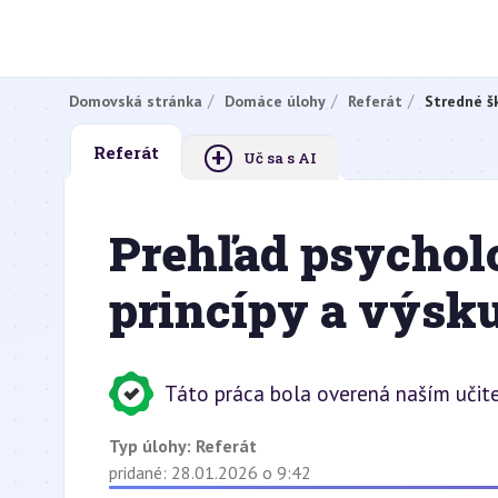
Domovská stránka
Domáce úlohy
Referát
Stredné š
+
Referát
Uč sa s AI
Prehľad psychol
princípy a výsk
Táto práca bola overená naším učit
Typ úlohy:
Referát
pridané: 28.01.2026 o 9:42