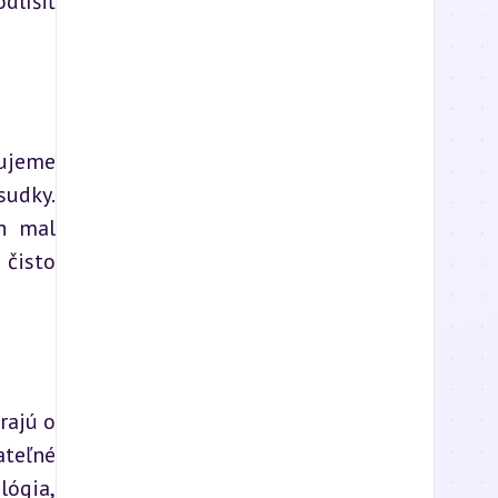
líšiť 
ujeme 
udky. 
h mal 
isto 
ajú o 
teľné 
ógia, 