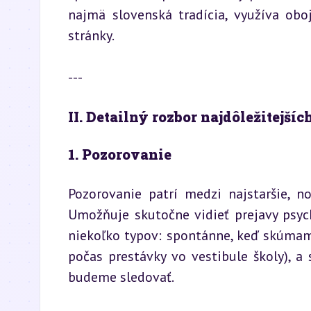
najmä slovenská tradícia, využíva oboj
stránky.
---
II. Detailný rozbor najdôležitejš
1. Pozorovanie
Pozorovanie patrí medzi najstaršie, n
Umožňuje skutočne vidieť prejavy psych
niekoľko typov: spontánne, keď skúmame 
počas prestávky vo vestibule školy), a
budeme sledovať.