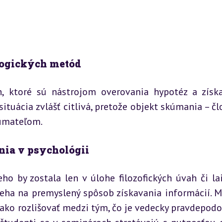
logických metód
 ktoré sú nástrojom overovania hypotéz a získa
ituácia zvlášť citlivá, pretože objekt skúmania – člo
kúmateľom.
nia v psychológii
o by zostala len v úlohe filozofických úvah či lai
eha na premyslený spôsob získavania informácií. M
ako rozlišovať medzi tým, čo je vedecky pravdepodob