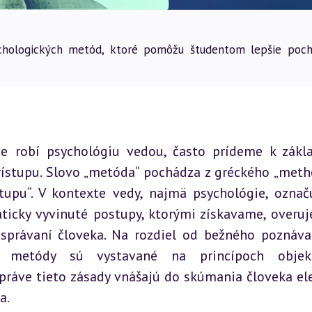
chologických metód, ktoré pomôžu študentom lepšie poch
e robí psychológiu vedou, často prídeme k zákl
tupu. Slovo „metóda“ pochádza z gréckého „metho
upu“. V kontexte vedy, najmä psychológie, označ
icky vyvinuté postupy, ktorými získavame, overuj
správaní človeka. Na rozdiel od bežného poznávan
ké metódy sú vystavané na princípoch objekti
 práve tieto zásady vnášajú do skúmania človeka el
a.