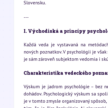
Slovensku.
---
I. Východiská a princípy psycho
Každá veda je vystavaná na metódach,
nových poznatkov. V psychológii je však s
je sám zároveň subjektom vedomia i s
Charakteristika vedeckého pozna
Výskum je jadrom psychológie – bez neh
dohádov. Psychologický výskum sa spoli
je v tomto zmysle organizovaný spôsob, 