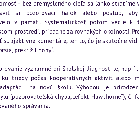
omosť – bez premysleného cieľa sa ľahko stratíme v
praviť si pozorovací hárok alebo postup, aby
elo v pamäti. Systematickosť potom vedie k d
tom prostredí, prípadne za rovnakých okolností. Pre
ubjektívne komentáre, len to, čo je skutočne vidit
rsia, prekrížil nohy“.
rovanie významné pri školskej diagnostike, napríkl
ku triedy počas kooperatívnych aktivít alebo m
 adaptácii na novú školu. Výhodou je prirodzen
 (pozorovateľská chyba, „efekt Hawthorne“), či fak
ovaného správania.