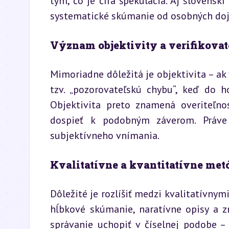
tým, čo je číra špekulácia. Aj slovenskí
systematické skúmanie od osobných do
Význam objektivity a verifikovat
Mimoriadne dôležitá je objektivita – ak 
tzv. „pozorovateľskú chybu“, keď do 
Objektivita preto znamená overiteľn
dospieť k podobným záverom. Práve
subjektívneho vnímania.
Kvalitatívne a kvantitatívne me
Dôležité je rozlíšiť medzi kvalitatívnymi
hĺbkové skúmanie, naratívne opisy a z
správanie uchopiť v číselnej podobe – 