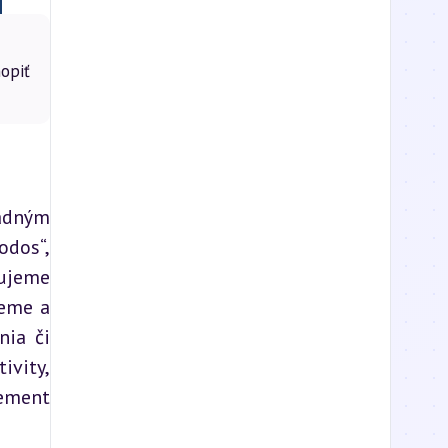
opiť
adným 
dos“, 
ujeme 
eme a 
ia či 
vity, 
ement 