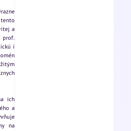
razne 
tento 
tej a 
prof. 
ckú i 
nomén 
žitým 
znych 
a ich 
ého a 
vňuje 
hy na 