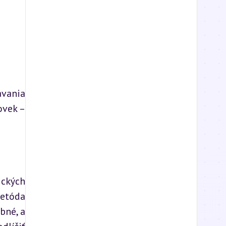
vania 
vek – 
ckých 
etóda 
né, a 