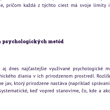
e, pričom každá z týchto ciest má svoje limity i 
ích psychologických metód
o aj dnes najčastejšie využívané psychologické me
ického diania v ich prirodzenom prostredí. Rozliš
jav, ktorý prirodzene nastáva (napríklad správanie
 systematické, keď vopred stanovíme, čo, kde a ako