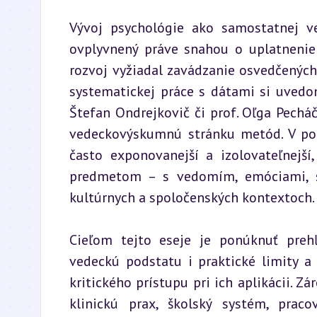
Vývoj psychológie ako samostatnej v
ovplyvnený práve snahou o uplatnenie
rozvoj vyžiadal zavádzanie osvedčených 
systematickej práce s dátami si uvedomo
Štefan Ondrejkovič či prof. Oľga Pecháč
vedeckovýskumnú stránku metód. V po
často exponovanejší a izolovateľnejší
predmetom – s vedomím, emóciami, sp
kultúrnych a spoločenských kontextoch.
Cieľom tejto eseje je ponúknuť preh
vedeckú podstatu i praktické limity a
kritického prístupu pri ich aplikácii. 
klinickú prax, školský systém, prac