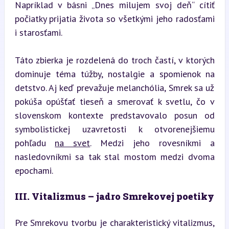
Napríklad v básni „Dnes milujem svoj deň“ cítiť 
počiatky prijatia života so všetkými jeho radosťami 
i starosťami.
Táto zbierka je rozdelená do troch častí, v ktorých 
dominuje téma túžby, nostalgie a spomienok na 
detstvo. Aj keď prevažuje melanchólia, Smrek sa už 
pokúša opúšťať tieseň a smerovať k svetlu, čo v 
slovenskom kontexte predstavovalo posun od 
symbolistickej uzavretosti k otvorenejšiemu 
pohľadu 
na svet
. Medzi jeho rovesníkmi a 
nasledovníkmi sa tak stal mostom medzi dvoma 
epochami.
III. Vitalizmus – jadro Smrekovej poetiky
Pre Smrekovu tvorbu je charakteristický vitalizmus, 