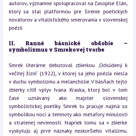
autorov, významne spolupracoval na časopise Elán, 
ktorý sa stal platformou pre šírenie poetických 
novátorov a vitalistického smerovania v slovenskej 
poézii.
II. Ranné básnické obdobie – 
symbolizmus v Smrekovej tvorbe
Smrek literárne debutoval zbierkou „Odsúdený k 
večitej žízni“ (1922), v ktorej sa jeho poézia niesla 
v duchu symbolizmu a melanchólie. V básňach tejto 
zbierky cítiť vplyv Ivana Kraska, ktorý bol v tom 
čase uznávaný ako majster slovenskej 
symbolistickej poetiky. Smrek tu pracuje najmä so 
symbolikou noci a temnoty ako metafory minulosti 
a stratenej nevinnosti. Napriek tomu sa v zbierke 
vyskytujú aj prvé náznaky neskoršieho vitalizmu. 