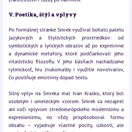
V. Poetika, štýl a vplyvy
Po formálnej stránke Smrek využíval bohatú paletu 
jazykových a štylistických prostriedkov: od 
symbolických a lyrických obrazov až po expresívne 
a dynamické metafory, ktoré podčiarkovali jeho 
vitalistickú filozofiu. V jeho básňach nachádzame 
rytmickosť, hru zvukomalby i využitie novotvarov, 
čo posilňuje emotívny dopad textu.
Silný vplyv na Smreka mal Ivan Krasko, ktorý bol 
osobným i umeleckým vzorom. Smrek sa nezaprel 
ani voči vplyvom stredoeurópskeho modernizmu a 
expresionizmu, no vždy prispôsoboval formu 
obsahu – vyjadruje vlastné pocity, úzkosti, ale 