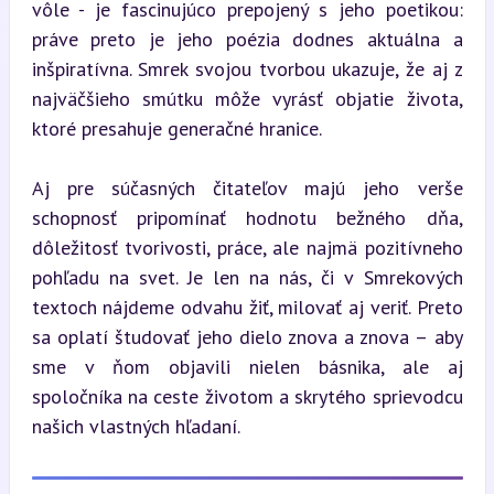
vôle - je fascinujúco prepojený s jeho poetikou: 
práve preto je jeho poézia dodnes aktuálna a 
inšpiratívna. Smrek svojou tvorbou ukazuje, že aj z 
najväčšieho smútku môže vyrásť objatie života, 
ktoré presahuje generačné hranice.
Aj pre súčasných čitateľov majú jeho verše 
schopnosť pripomínať hodnotu bežného dňa, 
dôležitosť tvorivosti, práce, ale najmä pozitívneho 
pohľadu na svet. Je len na nás, či v Smrekových 
textoch nájdeme odvahu žiť, milovať aj veriť. Preto 
sa oplatí študovať jeho dielo znova a znova – aby 
sme v ňom objavili nielen básnika, ale aj 
spoločníka na ceste životom a skrytého sprievodcu 
našich vlastných hľadaní.