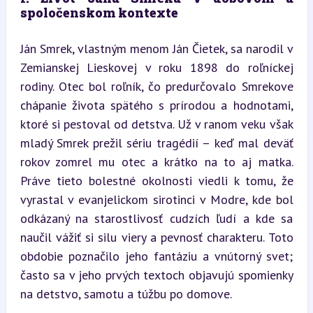
spoločenskom kontexte
Ján Smrek, vlastným menom Ján Čietek, sa narodil v 
Zemianskej Lieskovej v roku 1898 do roľníckej 
rodiny. Otec bol roľník, čo predurčovalo Smrekove 
chápanie života spätého s prírodou a hodnotami, 
ktoré si pestoval od detstva. Už v ranom veku však 
mladý Smrek prežil sériu tragédií – keď mal deväť 
rokov zomrel mu otec a krátko na to aj matka. 
Práve tieto bolestné okolnosti viedli k tomu, že 
vyrastal v evanjelickom sirotinci v Modre, kde bol 
odkázaný na starostlivosť cudzích ľudí a kde sa 
naučil vážiť si silu viery a pevnosť charakteru. Toto 
obdobie poznačilo jeho fantáziu a vnútorný svet; 
často sa v jeho prvých textoch objavujú spomienky 
na detstvo, samotu a túžbu po domove.