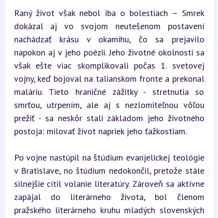
Raný život však nebol iba o bolestiach – Smrek 
dokázal aj vo svojom neutešenom postavení 
nachádzať krásu v okamihu, čo sa prejavilo 
napokon aj v jeho poézii. Jeho životné okolnosti sa 
však ešte viac skomplikovali počas 1. svetovej 
vojny, keď bojoval na talianskom fronte a prekonal 
maláriu. Tieto hraničné zážitky - stretnutia so 
smrťou, utrpením, ale aj s nezlomiteľnou vôľou 
prežiť - sa neskôr stali základom jeho životného 
postoja: milovať život napriek jeho ťažkostiam.
Po vojne nastúpil na štúdium evanjelickej teológie 
v Bratislave, no štúdium nedokončil, pretože stále 
silnejšie cítil volanie literatúry. Zároveň sa aktívne 
zapájal do literárneho života, bol členom 
pražského literárneho kruhu mladých slovenských 