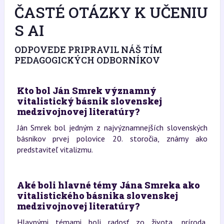
ČASTÉ OTÁZKY K UČENIU
S AI
ODPOVEDE PRIPRAVIL NÁŠ TÍM
PEDAGOGICKÝCH ODBORNÍKOV
Kto bol Ján Smrek významný
vitalistický básnik slovenskej
medzivojnovej literatúry?
Ján Smrek bol jedným z najvýznamnejších slovenských
básnikov prvej polovice 20. storočia, známy ako
predstaviteľ vitalizmu.
Aké boli hlavné témy Jána Smreka ako
vitalistického básnika slovenskej
medzivojnovej literatúry?
Hlavnými témami boli radosť zo života, príroda,