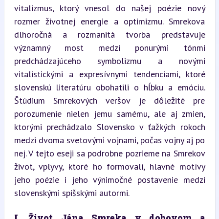
vitalizmus, ktorý vnesol do našej poézie nový 
rozmer životnej energie a optimizmu. Smrekova 
dlhoročná a rozmanitá tvorba predstavuje 
významný most medzi ponurými tónmi 
predchádzajúceho symbolizmu a novými 
vitalistickými a expresívnymi tendenciami, ktoré 
slovenskú literatúru obohatili o hĺbku a emóciu. 
Štúdium Smrekových veršov je dôležité pre 
porozumenie nielen jemu samému, ale aj zmien, 
ktorými prechádzalo Slovensko v ťažkých rokoch 
medzi dvoma svetovými vojnami, počas vojny aj po 
nej. V tejto eseji sa podrobne pozrieme na Smrekov 
život, vplyvy, ktoré ho formovali, hlavné motívy 
jeho poézie i jeho výnimočné postavenie medzi 
slovenskými spišskými autormi.
I. Život Jána Smreka v dobovom a 