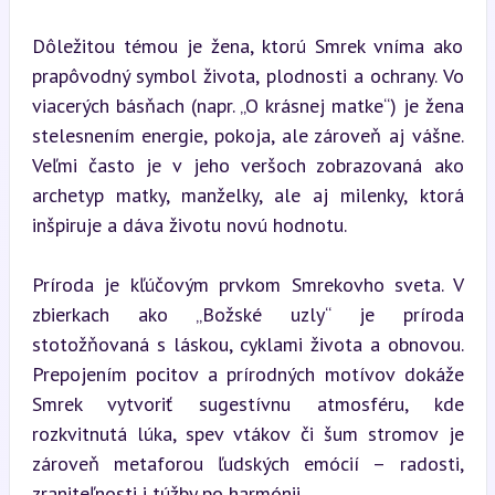
Dôležitou témou je žena, ktorú Smrek vníma ako 
prapôvodný symbol života, plodnosti a ochrany. Vo 
viacerých básňach (napr. „O krásnej matke“) je žena 
stelesnením energie, pokoja, ale zároveň aj vášne. 
Veľmi často je v jeho veršoch zobrazovaná ako 
archetyp matky, manželky, ale aj milenky, ktorá 
inšpiruje a dáva životu novú hodnotu.
Príroda je kľúčovým prvkom Smrekovho sveta. V 
zbierkach ako „Božské uzly“ je príroda 
stotožňovaná s láskou, cyklami života a obnovou. 
Prepojením pocitov a prírodných motívov dokáže 
Smrek vytvoriť sugestívnu atmosféru, kde 
rozkvitnutá lúka, spev vtákov či šum stromov je 
zároveň metaforou ľudských emócií – radosti, 
zraniteľnosti i túžby po harmónii.