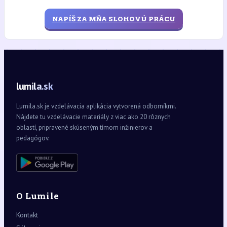
NAPÍŠ ZA MŇA SLOHOVÚ PRÁCU
lumila.sk
Lumila.sk je vzdelávacia aplikácia vytvorená odborníkmi.
Nájdete tu vzdelávacie materiály z viac ako 20 rôznych
oblastí, pripravené skúseným tímom inžinierov a
pedagógov.
O Lumile
Kontakt