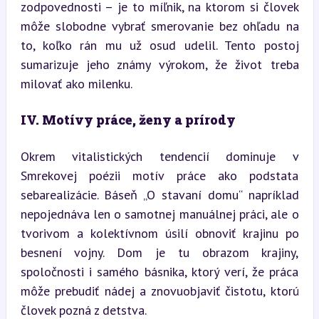
zodpovednosti – je to míľnik, na ktorom si človek 
môže slobodne vybrať smerovanie bez ohľadu na 
to, koľko rán mu už osud udelil. Tento postoj 
sumarizuje jeho známy výrokom, že život treba 
milovať ako milenku.
IV. Motívy práce, ženy a prírody
Okrem vitalistických tendencií dominuje v 
Smrekovej poézii motív práce ako podstata 
sebarealizácie. Báseň „O stavaní domu“ napríklad 
nepojednáva len o samotnej manuálnej práci, ale o 
tvorivom a kolektívnom úsilí obnoviť krajinu po 
besnení vojny. Dom je tu obrazom krajiny, 
spoločnosti i samého básnika, ktorý verí, že práca 
môže prebudiť nádej a znovuobjaviť čistotu, ktorú 
človek pozná z detstva.