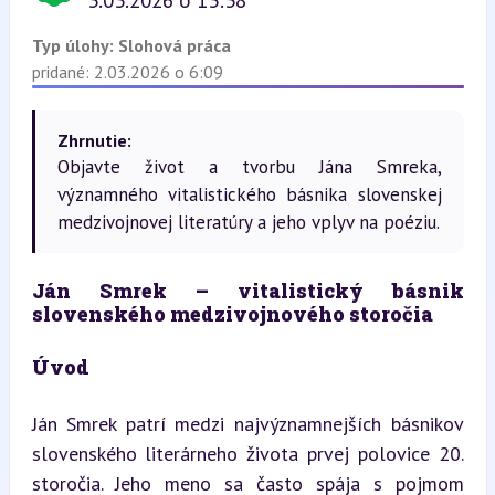
3.03.2026 o 13:38
Typ úlohy:
Slohová práca
pridané: 2.03.2026 o 6:09
Zhrnutie:
Objavte život a tvorbu Jána Smreka,
významného vitalistického básnika slovenskej
medzivojnovej literatúry a jeho vplyv na poéziu.
Ján Smrek – vitalistický básnik 
slovenského medzivojnového storočia
Úvod
Ján Smrek patrí medzi najvýznamnejších básnikov 
slovenského literárneho života prvej polovice 20. 
storočia. Jeho meno sa často spája s pojmom 