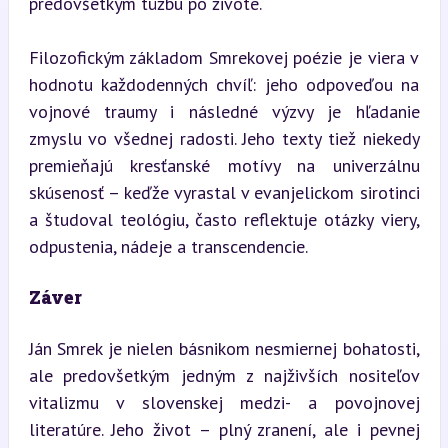
predovšetkým túžbu po živote.
Filozofickým základom Smrekovej poézie je viera v 
hodnotu každodenných chvíľ: jeho odpoveďou na 
vojnové traumy i následné výzvy je hľadanie 
zmyslu vo všednej radosti. Jeho texty tiež niekedy 
premieňajú kresťanské motívy na univerzálnu 
skúsenosť – keďže vyrastal v evanjelickom sirotinci 
a študoval teológiu, často reflektuje otázky viery, 
odpustenia, nádeje a transcendencie.
Záver
Ján Smrek je nielen básnikom nesmiernej bohatosti, 
ale predovšetkým jedným z najživších nositeľov 
vitalizmu v slovenskej medzi- a povojnovej 
literatúre. Jeho život – plný zranení, ale i pevnej 