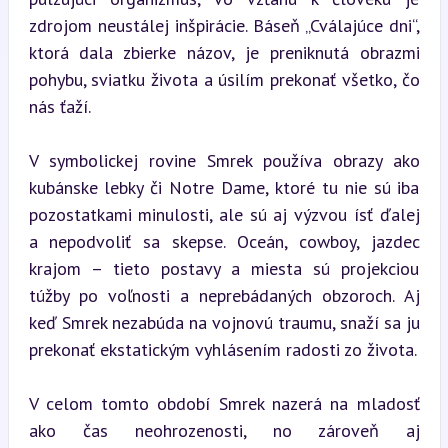
zdrojom neustálej inšpirácie. Báseň „Cválajúce dni“, 
ktorá dala zbierke názov, je preniknutá obrazmi 
pohybu, sviatku života a úsilím prekonať všetko, čo 
nás ťaží.
V symbolickej rovine Smrek používa obrazy ako 
kubánske lebky či Notre Dame, ktoré tu nie sú iba 
pozostatkami minulosti, ale sú aj výzvou ísť ďalej 
a nepodvoliť sa skepse. Oceán, cowboy, jazdec 
krajom – tieto postavy a miesta sú projekciou 
túžby po voľnosti a neprebádaných obzoroch. Aj 
keď Smrek nezabúda na vojnovú traumu, snaží sa ju 
prekonať ekstatickým vyhlásením radosti zo života.
V celom tomto období Smrek nazerá na mladosť 
ako čas neohrozenosti, no zároveň aj 