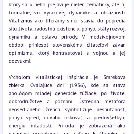
ktorý sa u neho prejavuje nielen tématicky, ale aj 
formálne, vo výrazovej dynamike a obraznosti. 
Vitalizmus ako literárny smer stavia do popredia 
silu života, radostnú existenciu, pohyb, stály rozvoj, 
dynamiku a oslavu prírody. V medzivojnovom 
období priniesol slovenskému čitateľovi závan 
optimizmu, ktorý kontrastoval s vojnou a jej 
dozvukmi.
Vrcholom vitalistickej inšpirácie je Smrekova 
zbierka „Cválajúce dni“ (1936), kde sa stáva 
apológom mladej generácie túžiacej po živote, 
dobrodružstve a poznaní. Ústredná metafora 
neosedlaného žrebca symbolizuje nespútanosť, 
pohyb vpred, odvahu riskovať, a predovšetkým 
energiu mladosti. Príroda je zobrazená ako 
pulzujúci organizmus, vo vzťahu k človeku je 