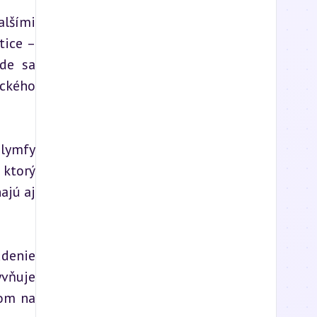
lšími 
ice – 
de sa 
ckého 
lymfy 
ktorý 
jú aj 
denie 
vňuje 
om na 