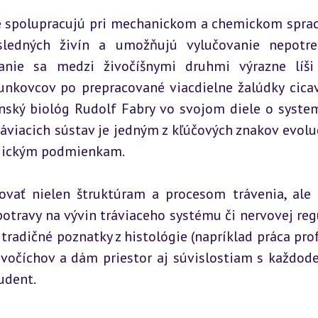
ré spolupracujú pri mechanickom a chemickom sprac
ýsledných živín a umožňujú vylučovanie nepotre
vanie sa medzi živočíšnymi druhmi výrazne líši
unkovcov po prepracované viacdielne žalúdky cicav
enský biológ Rudolf Fabry vo svojom diele o system
ráviacich sústav je jedným z kľúčových znakov evolu
ogickým podmienkam.
ať nielen štruktúram a procesom trávenia, ale a
 potravy na vývin tráviaceho systému či nervovej regu
radičné poznatky z histológie (napríklad práca prof
ivočíchov a dám priestor aj súvislostiam s každod
udent.