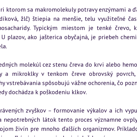
pri ktorom sa makromolekuly potravy enzýmami a ďa
ková, žlč) štiepia na menšie, telu využiteľné čast
osacharidy. Typickým miestom je tenké črevo, k
U plazov, ako jašterica obyčajná, je priebeh chemi
la.
edných molekúl cez stenu čreva do krvi alebo hemo
y a mikroklky v tenkom čreve obrovský povrch, 
y vstrebávania spôsobujú vážne ochorenia, čo pozna
kedy dochádza k poškodeniu klkov.
ávených zvyškov – formovanie výkalov a ich vypu
 nepotrebných látok tento proces významne ovply
rojom živín pre mnoho ďalších organizmov. Príklad