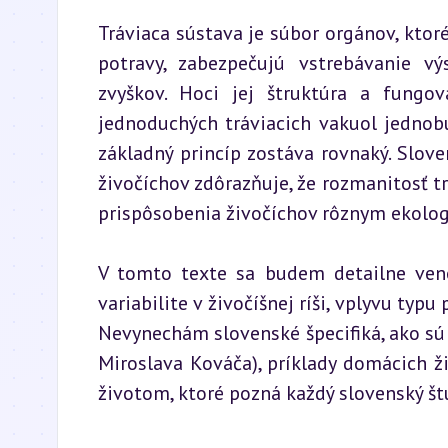
Tráviaca sústava je súbor orgánov, kto
potravy, zabezpečujú vstrebávanie v
zvyškov. Hoci jej štruktúra a fungo
jednoduchých tráviacich vakuol jednob
základný princíp zostáva rovnaký. Slov
živočíchov zdôrazňuje, že rozmanitosť t
prispôsobenia živočíchov rôznym ekol
V tomto texte sa budem detailne venov
variabilite v živočíšnej ríši, vplyvu typu
Nevynechám slovenské špecifiká, ako sú t
Miroslava Kováča), príklady domácich ž
životom, ktoré pozná každý slovenský št