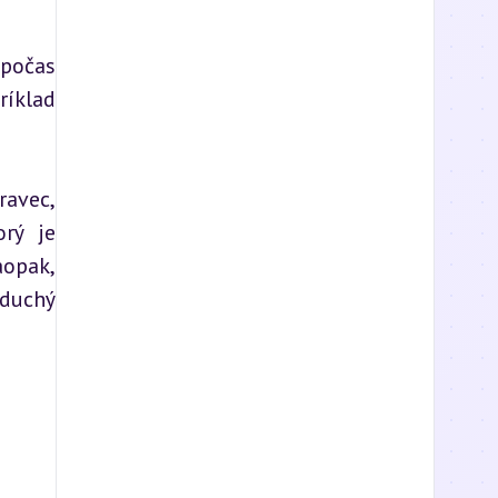
počas 
íklad 
avec, 
rý je 
opak, 
duchý 