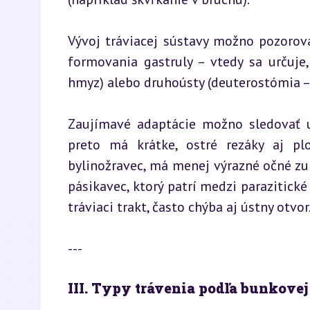
Vývoj tráviacej sústavy možno pozorov
formovania gastruly – vtedy sa určuje
hmyz) alebo druhoústy (deuterostómia – 
Zaujímavé adaptácie možno sledovať u
preto má krátke, ostré rezáky aj plo
bylinožravec, má menej výrazné očné zuby
pásikavec, ktorý patrí medzi parazitick
tráviaci trakt, často chýba aj ústny otvor
---
III. Typy trávenia podľa bunkovej