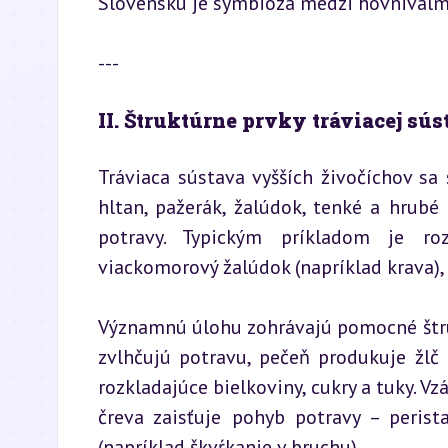
Slovensku je symbióza medzi hovniválmi 
---
II. Štruktúrne prvky tráviacej sús
Tráviaca sústava vyšších živočíchov sa 
hltan, pažerák, žalúdok, tenké a hrubé 
potravy. Typickým príkladom je ro
viackomorový žalúdok (napríklad krava)
Významnú úlohu zohrávajú pomocné štruktú
zvlhčujú potravu, pečeň produkuje žlč
rozkladajúce bielkoviny, cukry a tuky. 
čreva zaisťuje pohyb potravy – perist
(napríklad škvŕkanie v bruchu).