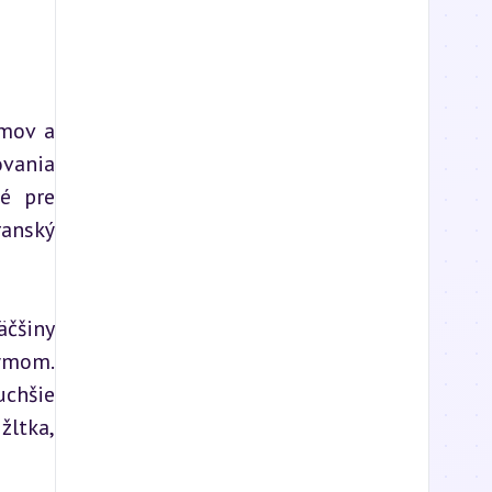
mov a 
vania 
é pre 
anský 
čšiny 
ýmom. 
chšie 
ltka, 