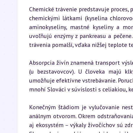
Chemické trávenie predstavuje proces, 
chemickými látkami (kyselina chlorovodí
aminokyseliny, mastné kyseliny a mon
uvoľňujú enzýmy z pankreasu a pečene. 
trávenia pomalší, vďaka nižšej teplote te
Absorpcia živín znamená transport výsl
(u bezstavovcov). U človeka majú klk
umožňuje efektívne vstrebávanie. Poruch
mnohí Slováci v súvislosti s celiakiou, 
Konečným štádiom je vylučovanie nestr
análnym otvorom. Okrem odstraňovania
aj ekosystém – výkaly živočíchov sú zd