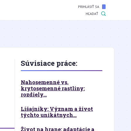
PRIHLÁSIŤ SA
HĽADAŤ
Súvisiace práce:
Nahosemenné vs.
krytosemenné rastliny:
rozdiely...
Lišajníky: Význam a život
týchto unikátnych...
Život na hrane: adaptácie a