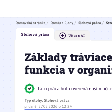
Domovská stránka
Domáce úlohy
Slohová práca
Str
+
Slohová práca
Uč sa s AI
Základy tráviace
funkcia v organ
Táto práca bola overená naším učit
Typ úlohy:
Slohová práca
pridané: 27.02.2026 o 12:24