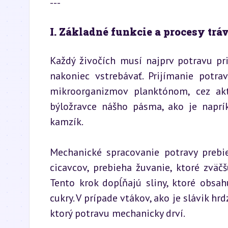
---
I. Základné funkcie a procesy trá
Každý živočích musí najprv potravu pr
nakoniec vstrebávať. Prijímanie potr
mikroorganizmov planktónom, cez aktí
býložravce nášho pásma, ako je naprík
kamzík.
Mechanické spracovanie potravy prebieh
cicavcov, prebieha žuvanie, ktoré zvä
Tento krok dopĺňajú sliny, ktoré obsa
cukry. V prípade vtákov, ako je slávik hr
ktorý potravu mechanicky drví.