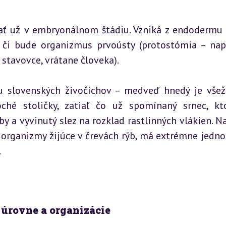
ať už v embryonálnom štádiu. Vzniká z endodermu 
, či bude organizmus prvoústy (protostómia – napr
stavovce, vrátane človeka).
 slovenských živočíchov – medveď hnedý je všežr
ché stoličky, zatiaľ čo už spomínaný srnec, kto
 a vyvinutý slez na rozklad rastlinných vlákien. Na
é organizmy žijúce v črevách rýb, má extrémne jedno
.
 úrovne a organizácie