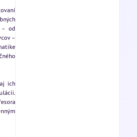
ovaní 
bných 
 – od 
cov – 
atike 
čného 
j ich 
lácii. 
esora 
enným 