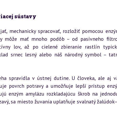
viacej sústavy
ijať, mechanicky spracovať, rozložiť pomocou enzý
avy môže mať mnoho podôb – od pasívneho filtro
vny lov, až po cielené zbieranie rastlín typick
lad srnec lesný alebo náš národný symbol – tatr
a spravidla v ústnej dutine. U človeka, ale aj vä
čšuje povrch potravy a umožňuje lepší prístup enz
hujú enzým amylázu rozkladajúcu škrob na jednodu
dzavý, sa miesto žuvania uplatňuje svalnatý žalúdok–ž