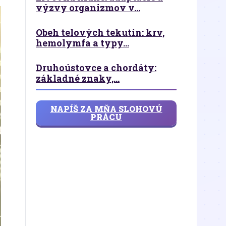
výzvy organizmov v...
Obeh telových tekutín: krv,
hemolymfa a typy...
Druhoústovce a chordáty:
základné znaky,...
NAPÍŠ ZA MŇA SLOHOVÚ
PRÁCU