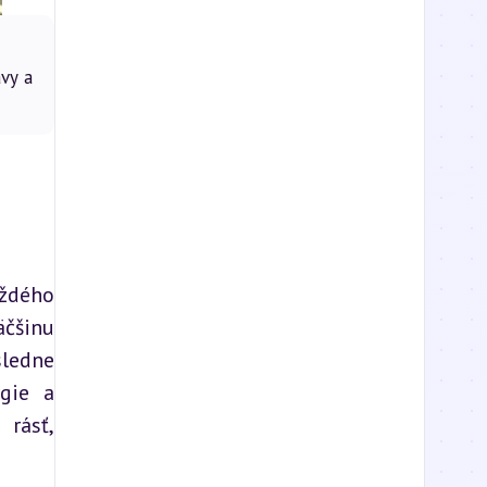
vy a
ždého 
čšinu 
ledne 
gie a 
rásť, 