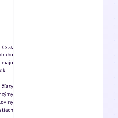
ústa, 
druhu 
majú 
ok.
žľazy 
nzýmy 
oviny 
tiach 