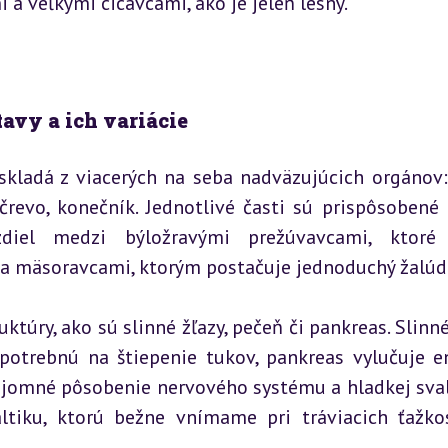
a veľkými cicavcami, ako je jeleň lesný.
tavy a ich variácie
skladá z viacerých na seba nadväzujúcich orgánov: 
črevo, konečník. Jednotlivé časti sú prispôsobené 
zdiel medzi býložravými prežúvavcami, ktoré 
, a mäsoravcami, ktorým postačuje jednoduchý žalúd
ry, ako sú slinné žľazy, pečeň či pankreas. Slinné 
 potrebnú na štiepenie tukov, pankreas vylučuje e
Vzájomné pôsobenie nervového systému a hladkej sval
altiku, ktorú bežne vnímame pri tráviacich ťažkos