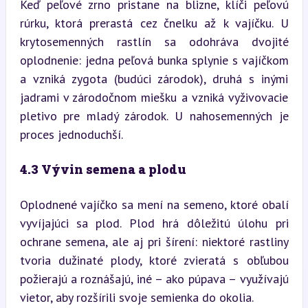
Keď peľové zrno pristane na blizne, klíči peľovú 
rúrku, ktorá prerastá cez čnelku až k vajíčku. U 
krytosemenných rastlín sa odohráva dvojité 
oplodnenie: jedna peľová bunka splynie s vajíčkom 
a vzniká zygota (budúci zárodok), druhá s inými 
jadrami v zárodočnom miešku a vzniká vyživovacie 
pletivo pre mladý zárodok. U nahosemenných je 
proces jednoduchší.
4.3 Vývin semena a plodu
Oplodnené vajíčko sa mení na semeno, ktoré obalí 
vyvíjajúci sa plod. Plod hrá dôležitú úlohu pri 
ochrane semena, ale aj pri šírení: niektoré rastliny 
tvoria dužinaté plody, ktoré zvieratá s obľubou 
požierajú a roznášajú, iné – ako púpava – využívajú 
vietor, aby rozšírili svoje semienka do okolia.