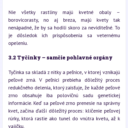
Nie všetky rastliny majú kvetné obaly – 
borovicorasty, no aj breza, majú kvety tak 
nenápadné, že by sa hodili skoro za neviditeľné. To 
je dôsledok ich prispôsobenia sa veternému 
opeleniu.
3.2 Tyčinky – samčie pohlavné orgány
Tyčinka sa skladá z nitky a peľnice, v ktorej vznikajú 
peľové zrná. V peľnici prebieha dôležitý proces 
redukčného delenia, ktorý zaisťuje, že každé peľové 
zrno obsahuje iba polovičnú sadu genetickej 
informácie. Keď sa peľové zrno prenesie na správny 
kvet, začína ďalší dôležitý proces: klíčenie peľovej 
rúrky, ktorá rastie ako tunel do vnútra kvetu, až k 
vajíčku.