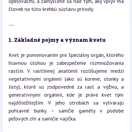
opeľovačmi, a zamyslíme sa nad tým, aký vplyv má 
človek na túto krehkú sústavu prírody.
---
1. Základné pojmy a význam kvetu
Kvet je pomenovaním pre špeciálny orgán, ktorého 
hlavnou úlohou je zabezpečenie rozmnožovania 
rastlín. V rastlinnej anatómii rozlišujeme medzi 
vegetatívnymi orgánmi (ako sú korene, stonky a 
listy), ktoré sú zodpovedné za rast a výživu, a 
generatívnymi orgánmi, kde je práve kvet tým 
najdôležitejším. V jeho útrobách sa vytvárajú 
pohlavné bunky – samčie gaméty v podobe 
peľových zŕn a samičie vajíčka.