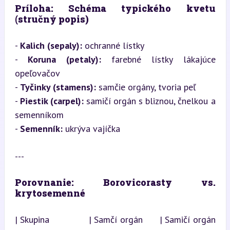
Príloha: Schéma typického kvetu 
(stručný popis)
- 
Kalich (sepaly):
 ochranné lístky

- 
Koruna (petaly):
 farebné lístky lákajúce 
opeľovačov

- 
Tyčinky (stamens):
 samčie orgány, tvoria peľ

- 
Piestik (carpel):
 samičí orgán s bliznou, čnelkou a 
semenníkom  

- 
Semenník:
 ukrýva vajíčka
---
Porovnanie: Borovicorasty vs. 
krytosemenné
| Skupina              | Samčí orgán      | Samičí orgán      