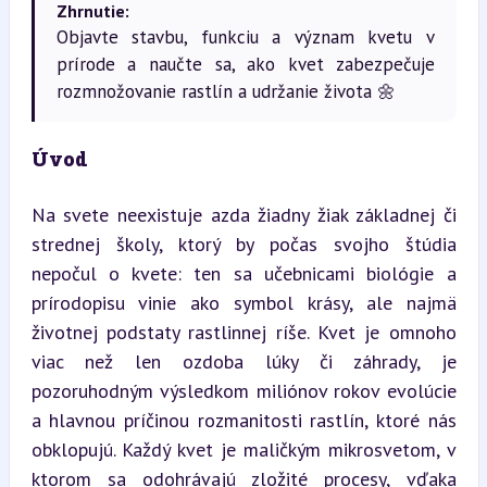
Zhrnutie:
Objavte stavbu, funkciu a význam kvetu v
prírode a naučte sa, ako kvet zabezpečuje
rozmnožovanie rastlín a udržanie života 🌼
Úvod
Na svete neexistuje azda žiadny žiak základnej či 
strednej školy, ktorý by počas svojho štúdia 
nepočul o kvete: ten sa učebnicami biológie a 
prírodopisu vinie ako symbol krásy, ale najmä 
životnej podstaty rastlinnej ríše. Kvet je omnoho 
viac než len ozdoba lúky či záhrady, je 
pozoruhodným výsledkom miliónov rokov evolúcie 
a hlavnou príčinou rozmanitosti rastlín, ktoré nás 
obklopujú. Každý kvet je maličkým mikrosvetom, v 
ktorom sa odohrávajú zložité procesy, vďaka 