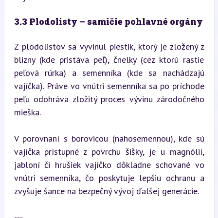
3.3 Plodolisty – samičie pohlavné orgány
Z plodolistov sa vyvinul piestik, ktorý je zložený z 
blizny (kde pristáva peľ), čnelky (cez ktorú rastie 
peľová rúrka) a semenníka (kde sa nachádzajú 
vajíčka). Práve vo vnútri semenníka sa po príchode 
peľu odohráva zložitý proces vývinu zárodočného 
mieška.
V porovnaní s borovicou (nahosemennou), kde sú 
vajíčka prístupné z povrchu šišky, je u magnólií, 
jabloní či hrušiek vajíčko dôkladne schované vo 
vnútri semenníka, čo poskytuje lepšiu ochranu a 
zvyšuje šance na bezpečný vývoj ďalšej generácie.
---