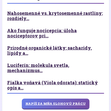
Nahosemenné vs. krytosemenné rastliny:
rozdiely...
Ako funguje nocicepcia: úloha
nociceptorov pri...
Prírodné organické látky: sacharidy,
lipidy a...
Luciferín: molekula svetla,
mechanizmus...
Fialka voňavá (Viola odorata): statický
opis a...
NAPÍŠ ZA MŇA SLOHOVÚ PRÁCU