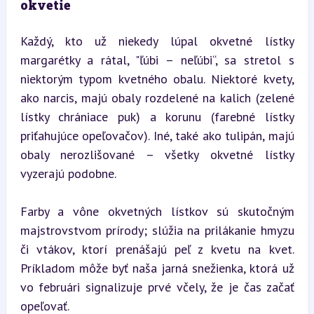
okvetie
Každý, kto už niekedy lúpal okvetné lístky 
margarétky a rátal, "ľúbi – neľúbi“, sa stretol s 
niektorým typom kvetného obalu. Niektoré kvety, 
ako narcis, majú obaly rozdelené na kalich (zelené 
lístky chrániace puk) a korunu (farebné lístky 
priťahujúce opeľovačov). Iné, také ako tulipán, majú 
obaly nerozlišované – všetky okvetné lístky 
vyzerajú podobne.
Farby a vône okvetných lístkov sú skutočným 
majstrovstvom prírody; slúžia na prilákanie hmyzu 
či vtákov, ktorí prenášajú peľ z kvetu na kvet. 
Príkladom môže byť naša jarná snežienka, ktorá už 
vo februári signalizuje prvé včely, že je čas začať 
opeľovať.