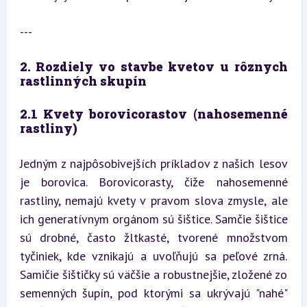
---
2. Rozdiely vo stavbe kvetov u rôznych 
rastlinných skupín
2.1 Kvety borovicorastov (nahosemenné 
rastliny)
Jedným z najpôsobivejších príkladov z našich lesov 
je borovica. Borovicorasty, čiže nahosemenné 
rastliny, nemajú kvety v pravom slova zmysle, ale 
ich generatívnym orgánom sú šištice. Samčie šištice 
sú drobné, často žltkasté, tvorené množstvom 
tyčiniek, kde vznikajú a uvoľňujú sa peľové zrná. 
Samičie šištičky sú väčšie a robustnejšie, zložené zo 
semenných šupín, pod ktorými sa ukrývajú "nahé" 