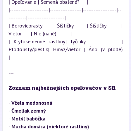
| Opeľovanie | Semená obalené?     |

|----------------------|------------------|-------------------|--
----------|---------------------|

| Borovicorasty        | Šištičky         | Šištičky          | 
Vietor      | Nie (nahé)          |

| Krytosemenné rastliny| Tyčinky          | 
Plodolisty/piestik| Hmyz/vietor | Áno (v plode)       
|
---
Zoznam najbežnejších opeľovačov v SR
- 
Včela medonosná
- 
Čmeliak zemný
- 
Motýľ babôčka
- 
Mucha domáca (niektoré rastliny)