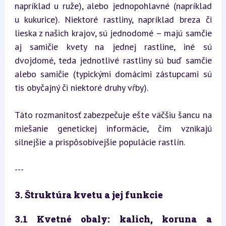
napríklad u ruže), alebo jednopohlavné (napríklad 
u kukurice). Niektoré rastliny, napríklad breza či 
lieska z našich krajov, sú jednodomé – majú samčie 
aj samičie kvety na jednej rastline, iné sú 
dvojdomé, teda jednotlivé rastliny sú buď samčie 
alebo samičie (typickými domácimi zástupcami sú 
tis obyčajný či niektoré druhy vŕby).
Táto rozmanitosť zabezpečuje ešte väčšiu šancu na 
miešanie genetickej informácie, čím vznikajú 
silnejšie a prispôsobivejšie populácie rastlín.
---
3. Štruktúra kvetu a jej funkcie
3.1 Kvetné obaly: kalich, koruna a 