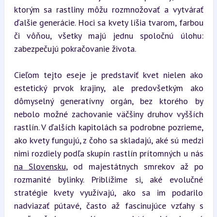
ktorým sa rastliny môžu rozmnožovať a vytvárať 
ďalšie generácie. Hoci sa kvety líšia tvarom, farbou 
či vôňou, všetky majú jednu spoločnú úlohu: 
zabezpečujú pokračovanie života.
Cieľom tejto eseje je predstaviť kvet nielen ako 
estetický prvok krajiny, ale predovšetkým ako 
dômyselný generatívny orgán, bez ktorého by 
nebolo možné zachovanie väčšiny druhov vyšších 
rastlín. V ďalších kapitolách sa podrobne pozrieme, 
ako kvety fungujú, z čoho sa skladajú, aké sú medzi 
nimi rozdiely podľa skupín rastlín prítomných u nás 
na Slovensku
, od majestátnych smrekov až po 
rozmanité bylinky. Priblížime si, aké evolučné 
stratégie kvety využívajú, ako sa im podarilo 
nadviazať pútavé, často až fascinujúce vzťahy s 