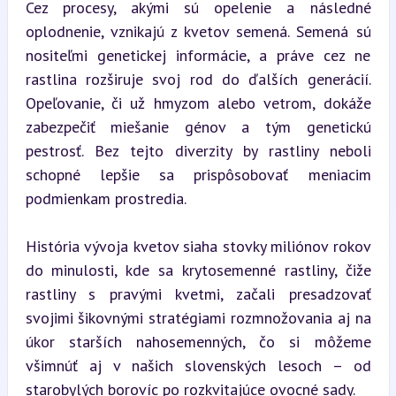
Cez procesy, akými sú opelenie a následné 
oplodnenie, vznikajú z kvetov semená. Semená sú 
nositeľmi genetickej informácie, a práve cez ne 
rastlina rozširuje svoj rod do ďalších generácií. 
Opeľovanie, či už hmyzom alebo vetrom, dokáže 
zabezpečiť miešanie génov a tým genetickú 
pestrosť. Bez tejto diverzity by rastliny neboli 
schopné lepšie sa prispôsobovať meniacim 
podmienkam prostredia.
História vývoja kvetov siaha stovky miliónov rokov 
do minulosti, kde sa krytosemenné rastliny, čiže 
rastliny s pravými kvetmi, začali presadzovať 
svojimi šikovnými stratégiami rozmnožovania aj na 
úkor starších nahosemenných, čo si môžeme 
všimnúť aj v našich slovenských lesoch – od 
starobylých borovíc po rozkvitajúce ovocné sady.