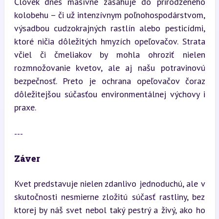
Človek dnes masívne zasahuje do prirodzeného 
kolobehu – či už intenzívnym poľnohospodárstvom, 
výsadbou cudzokrajných rastlín alebo pesticídmi, 
ktoré ničia dôležitých hmyzích opeľovačov. Strata 
včiel či čmeliakov by mohla ohroziť nielen 
rozmnožovanie kvetov, ale aj našu potravinovú 
bezpečnosť. Preto je ochrana opeľovačov čoraz 
dôležitejšou súčasťou environmentálnej výchovy i 
praxe.
---
Záver
Kvet predstavuje nielen zdanlivo jednoduchú, ale v 
skutočnosti nesmierne zložitú súčasť rastliny, bez 
ktorej by náš svet nebol taký pestrý a živý, ako ho 