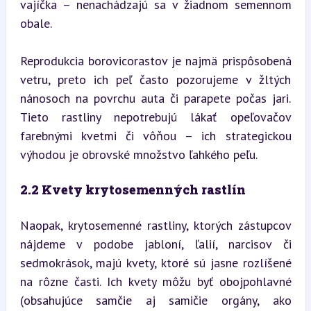
vajíčka – nenachádzajú sa v žiadnom semennom 
obale.
Reprodukcia borovicorastov je najmä prispôsobená 
vetru, preto ich peľ často pozorujeme v žltých 
nánosoch na povrchu auta či parapete počas jari. 
Tieto rastliny nepotrebujú lákať opeľovačov 
farebnými kvetmi či vôňou – ich strategickou 
výhodou je obrovské množstvo ľahkého peľu.
2.2 Kvety krytosemenných rastlín
Naopak, krytosemenné rastliny, ktorých zástupcov 
nájdeme v podobe jabloní, ľalií, narcisov či 
sedmokrások, majú kvety, ktoré sú jasne rozlíšené 
na rôzne časti. Ich kvety môžu byť obojpohlavné 
(obsahujúce samčie aj samičie orgány, ako 