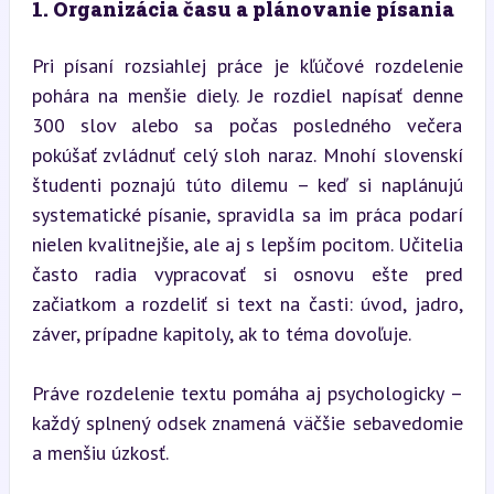
1. Organizácia času a plánovanie písania
Pri písaní rozsiahlej práce je kľúčové rozdelenie 
pohára na menšie diely. Je rozdiel napísať denne 
300 slov alebo sa počas posledného večera 
pokúšať zvládnuť celý sloh naraz. Mnohí slovenskí 
študenti poznajú túto dilemu – keď si naplánujú 
systematické písanie, spravidla sa im práca podarí 
nielen kvalitnejšie, ale aj s lepším pocitom. Učitelia 
často radia vypracovať si osnovu ešte pred 
začiatkom a rozdeliť si text na časti: úvod, jadro, 
záver, prípadne kapitoly, ak to téma dovoľuje.
Práve rozdelenie textu pomáha aj psychologicky – 
každý splnený odsek znamená väčšie sebavedomie 
a menšiu úzkosť.