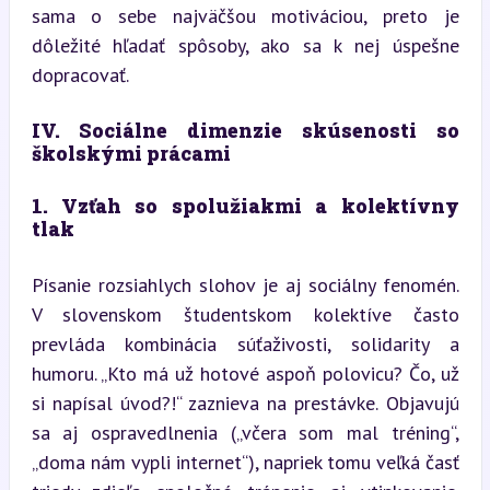
sama o sebe najväčšou motiváciou, preto je 
dôležité hľadať spôsoby, ako sa k nej úspešne 
dopracovať.
IV. Sociálne dimenzie skúsenosti so 
školskými prácami
1. Vzťah so spolužiakmi a kolektívny 
tlak
Písanie rozsiahlych slohov je aj sociálny fenomén. 
V slovenskom študentskom kolektíve často 
prevláda kombinácia súťaživosti, solidarity a 
humoru. „Kto má už hotové aspoň polovicu? Čo, už 
si napísal úvod?!“ zaznieva na prestávke. Objavujú 
sa aj ospravedlnenia („včera som mal tréning“, 
„doma nám vypli internet“), napriek tomu veľká časť 