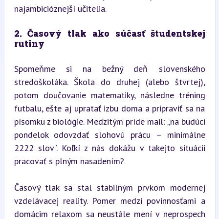
najambicióznejší učitelia.
2. Časový tlak ako súčasť študentskej 
rutiny
Spomeňme si na bežný deň slovenského 
stredoškoláka. Škola do druhej (alebo štvrtej), 
potom doučovanie matematiky, následne tréning 
futbalu, ešte aj upratať izbu doma a pripraviť sa na 
písomku z biológie. Medzitým príde mail: „na budúci 
pondelok odovzdať slohovú prácu – minimálne 
2222 slov“. Koľkí z nás dokážu v takejto situácii 
pracovať s plným nasadením?
Časový tlak sa stal stabilným prvkom modernej 
vzdelávacej reality. Pomer medzi povinnosťami a 
domácim relaxom sa neustále mení v neprospech 