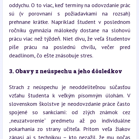
oddychu. O to viac, keď termíny na odovzdanie prác 
sú (v porovnaní s požiadavkami na rozsah) 
prehnane krátke. Napríklad študent v poslednom 
ročníku gymnázia málokedy dostane na slohovú 
prácu viac než týždeň. Niet divu, že veľa študentov 
píše prácu na poslednú chvíľu, večer pred 
deadlinom, čo ešte znásobuje stres.
3. Obavy z neúspechu a jeho dôsledkov
Strach z neúspechu je neoddeliteľnou súčasťou 
vzťahu študenta k veľkým písomným úlohám. V 
slovenskom školstve je neodovzdanie práce často 
spojené so sankciami: od zlých známok cez 
„neuzatvorenie“ predmetu až po individuálne 
pokarhania zo strany učiteľa. Pritom veľa žiakov 
zápasí aj s technikou – kto nezažil, že mu počas 