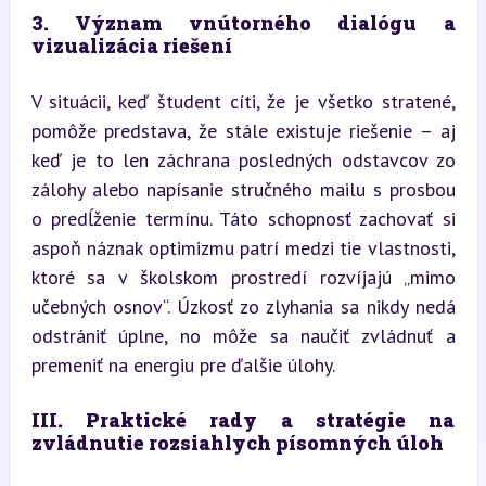
3. Význam vnútorného dialógu a 
vizualizácia riešení
V situácii, keď študent cíti, že je všetko stratené, 
pomôže predstava, že stále existuje riešenie – aj 
keď je to len záchrana posledných odstavcov zo 
zálohy alebo napísanie stručného mailu s prosbou 
o predĺženie termínu. Táto schopnosť zachovať si 
aspoň náznak optimizmu patrí medzi tie vlastnosti, 
ktoré sa v školskom prostredí rozvíjajú „mimo 
učebných osnov“. Úzkosť zo zlyhania sa nikdy nedá 
odstrániť úplne, no môže sa naučiť zvládnuť a 
premeniť na energiu pre ďalšie úlohy.
III. Praktické rady a stratégie na 
zvládnutie rozsiahlych písomných úloh