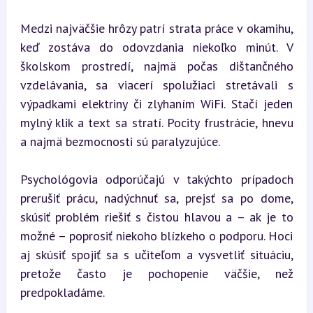
Medzi najväčšie hrôzy patrí strata práce v okamihu, 
keď zostáva do odovzdania niekoľko minút. V 
školskom prostredí, najmä počas dištančného 
vzdelávania, sa viacerí spolužiaci stretávali s 
výpadkami elektriny či zlyhaním WiFi. Stačí jeden 
mylný klik a text sa stratí. Pocity frustrácie, hnevu 
a najmä bezmocnosti sú paralyzujúce.
Psychológovia odporúčajú v takýchto prípadoch 
prerušiť prácu, nadýchnuť sa, prejsť sa po dome, 
skúsiť problém riešiť s čistou hlavou a – ak je to 
možné – poprosiť niekoho blízkeho o podporu. Hoci 
aj skúsiť spojiť sa s učiteľom a vysvetliť situáciu, 
pretože často je pochopenie väčšie, než 
predpokladáme.