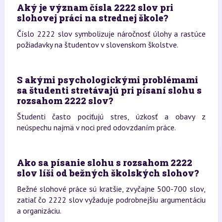
Aký je význam čísla 2222 slov pri
slohovej práci na strednej škole?
Číslo 2222 slov symbolizuje náročnosť úlohy a rastúce
požiadavky na študentov v slovenskom školstve.
S akými psychologickými problémami
sa študenti stretávajú pri písaní slohu s
rozsahom 2222 slov?
Študenti často pociťujú stres, úzkosť a obavy z
neúspechu najmä v noci pred odovzdaním práce.
Ako sa písanie slohu s rozsahom 2222
slov líši od bežných školských slohov?
Bežné slohové práce sú kratšie, zvyčajne 500-700 slov,
zatiaľ čo 2222 slov vyžaduje podrobnejšiu argumentáciu
a organizáciu.