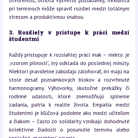
otvorenosť, ochota vysvetliť požiadavky, flexibilita 
pri termínoch môže spraviť rozdiel medzi totálnym 
stresom a produktívnou snahou.
3. Rozdiely v prístupe k práci medzi 
študentmi
Každý pristupuje k rozsiahlej práci inak – niekto je 
„vzorom pilnosti“, iný odkladá do poslednej minúty. 
Niektorí pravidelne zabúdajú zálohovať, iní majú na 
stole desať poznámkových blokov a rozvrhnuté 
harmonogramy. Výhovorky, skutočné prekážky či 
rodinné udalosti, ktoré znemožňujú splnenie 
zadania, patria k realite života. Empatia medzi 
študentmi je kľúčová podobne ako medzi učiteľom 
a žiakom – často zo solidarity vznikajú dohodnuté 
kolektívne žiadosti o posunutie termínu alebo 
spoločné „maratóny“ písania.