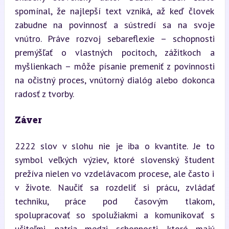
spomínal, že najlepší text vzniká, až keď človek 
zabudne na povinnosť a sústredí sa na svoje 
vnútro. Práve rozvoj sebareflexie – schopnosti 
premýšľať o vlastných pocitoch, zážitkoch a 
myšlienkach – môže písanie premeniť z povinnosti 
na očistný proces, vnútorný dialóg alebo dokonca 
radosť z tvorby.
Záver
2222 slov v slohu nie je iba o kvantite. Je to 
symbol veľkých výziev, ktoré slovenský študent 
prežíva nielen vo vzdelávacom procese, ale často i 
v živote. Naučiť sa rozdeliť si prácu, zvládať 
techniku, práce pod časovým tlakom, 
spolupracovať so spolužiakmi a komunikovať s 
učiteľmi, patria medzi schopnosti, ktoré majú 