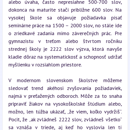
alebo úvaha, často nepresiahne 500-700 slov, 
dokonca na maturite stačí približne 600 slov. Na 
vysokej škole sa objavuje požiadavka písať 
seminárne práce na 1500 – 2000 slov, no stále ide 
o zriedkavé zadania mimo záverečných prác. Pre 
gymnazistu v treťom alebo štvrtom ročníku 
strednej školy je 2222 slov výzva, ktorá navyše 
kladie dôraz na systematickosť a schopnosť udržať 
myšlienku v rozsiahlom priestore.
V modernom slovenskom školstve môžeme 
sledovať trend akéhosi zvyšovania požiadaviek, 
najmä v preťažených odboroch. Môže za to snaha 
pripraviť žiakov na vysokoškolské štúdium alebo, 
možno, len túžba ukázať, „že viem, koľko vydržíš“. 
Pocit, že „ak zvládneš 2222 slov, zvládneš všetko“ 
sa vznáša v triede, aj keď ho vyslovia len tí 