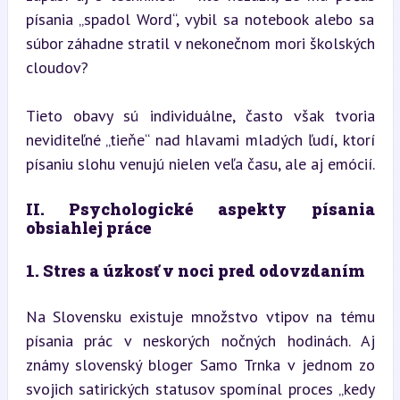
písania „spadol Word“, vybil sa notebook alebo sa 
súbor záhadne stratil v nekonečnom mori školských 
cloudov?
Tieto obavy sú individuálne, často však tvoria 
neviditeľné „tieňe“ nad hlavami mladých ľudí, ktorí 
písaniu slohu venujú nielen veľa času, ale aj emócií.
II. Psychologické aspekty písania 
obsiahlej práce
1. Stres a úzkosť v noci pred odovzdaním
Na Slovensku existuje množstvo vtipov na tému 
písania prác v neskorých nočných hodinách. Aj 
známy slovenský bloger Samo Trnka v jednom zo 
svojich satirických statusov spomínal proces „kedy 