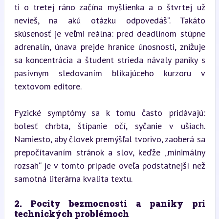
ti o tretej ráno začína myšlienka a o štvrtej už 
nevieš, na akú otázku odpovedáš“. Takáto 
skúsenosť je veľmi reálna: pred deadlinom stúpne 
adrenalín, únava prejde hranice únosnosti, znižuje 
sa koncentrácia a študent strieda návaly paniky s 
pasívnym sledovaním blikajúceho kurzoru v 
textovom editore.
Fyzické symptómy sa k tomu často pridávajú: 
bolesť chrbta, štípanie očí, syčanie v ušiach. 
Namiesto, aby človek premýšľal tvorivo, zaoberá sa 
prepočítavaním stránok a slov, keďže „minimálny 
rozsah“ je v tomto prípade oveľa podstatnejší než 
samotná literárna kvalita textu.
2. Pocity bezmocnosti a paniky pri 
technických problémoch