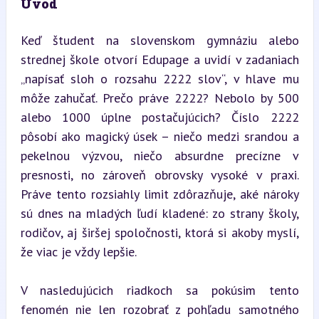
Úvod
Keď študent na slovenskom gymnáziu alebo 
strednej škole otvorí Edupage a uvidí v zadaniach 
„napísať sloh o rozsahu 2222 slov“, v hlave mu 
môže zahučať. Prečo práve 2222? Nebolo by 500 
alebo 1000 úplne postačujúcich? Číslo 2222 
pôsobí ako magický úsek – niečo medzi srandou a 
pekelnou výzvou, niečo absurdne precízne v 
presnosti, no zároveň obrovsky vysoké v praxi. 
Práve tento rozsiahly limit zdôrazňuje, aké nároky 
sú dnes na mladých ľudí kladené: zo strany školy, 
rodičov, aj širšej spoločnosti, ktorá si akoby myslí, 
že viac je vždy lepšie.
V nasledujúcich riadkoch sa pokúsim tento 
fenomén nie len rozobrať z pohľadu samotného 