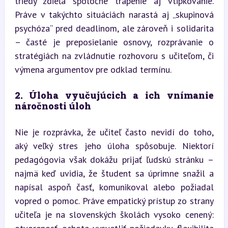
triedy zdieľa spoločné trápenie aj vtipkovanie. 
Práve v takýchto situáciách narastá aj „skupinová 
psychóza“ pred deadlinom, ale zároveň i solidarita 
– časté je preposielanie osnovy, rozprávanie o 
stratégiách na zvládnutie rozhovoru s učiteľom, či 
výmena argumentov pre odklad termínu.
2. Úloha vyučujúcich a ich vnímanie 
náročnosti úloh
Nie je rozprávka, že učiteľ často nevidí do toho, 
aký veľký stres jeho úloha spôsobuje. Niektorí 
pedagógovia však dokážu prijať ľudskú stránku – 
najmä keď uvidia, že študent sa úprimne snažil a 
napísal aspoň časť, komunikoval alebo požiadal 
vopred o pomoc. Práve empatický prístup zo strany 
učiteľa je na slovenských školách vysoko cenený: 