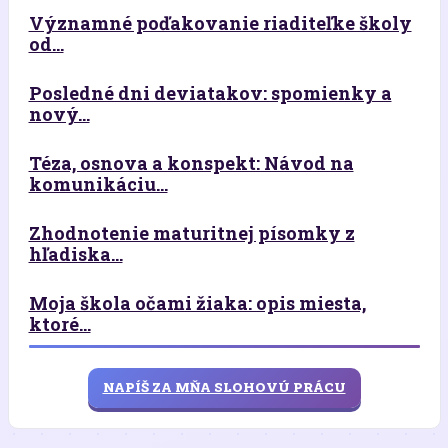
Významné poďakovanie riaditeľke školy
od...
Posledné dni deviatakov: spomienky a
nový...
Téza, osnova a konspekt: Návod na
komunikáciu...
Zhodnotenie maturitnej písomky z
hľadiska...
Moja škola očami žiaka: opis miesta,
ktoré...
NAPÍŠ ZA MŇA SLOHOVÚ PRÁCU