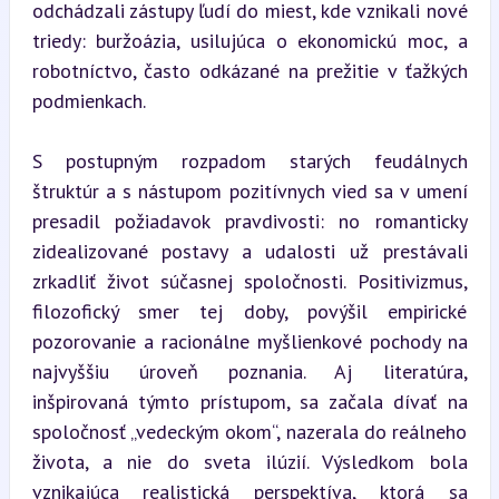
odchádzali zástupy ľudí do miest, kde vznikali nové 
triedy: buržoázia, usilujúca o ekonomickú moc, a 
robotníctvo, často odkázané na prežitie v ťažkých 
podmienkach.
S postupným rozpadom starých feudálnych 
štruktúr a s nástupom pozitívnych vied sa v umení 
presadil požiadavok pravdivosti: no romanticky 
zidealizované postavy a udalosti už prestávali 
zrkadliť život súčasnej spoločnosti. Positivizmus, 
filozofický smer tej doby, povýšil empirické 
pozorovanie a racionálne myšlienkové pochody na 
najvyššiu úroveň poznania. Aj literatúra, 
inšpirovaná týmto prístupom, sa začala dívať na 
spoločnosť „vedeckým okom“, nazerala do reálneho 
života, a nie do sveta ilúzií. Výsledkom bola 
vznikajúca realistická perspektíva, ktorá sa 