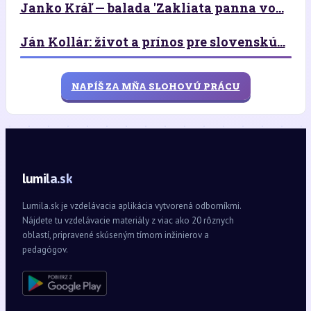
Janko Kráľ — balada 'Zakliata panna vo...
Ján Kollár: život a prínos pre slovenskú...
NAPÍŠ ZA MŇA SLOHOVÚ PRÁCU
lumila.sk
Lumila.sk je vzdelávacia aplikácia vytvorená odborníkmi.
Nájdete tu vzdelávacie materiály z viac ako 20 rôznych
oblastí, pripravené skúseným tímom inžinierov a
pedagógov.