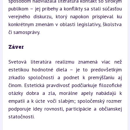
spôsobom nadviazala literatúra kontakt so širokým 
publikom – jej príbehy a konflikty sa stali súčasťou 
verejného diskurzu, ktorý napokon prispieval ku 
konkrétnym zmenám v oblasti legislatívy, školstva 
či samosprávy.
Záver
Svetová literatúra realizmu znamená viac než 
estetikou hodnotné diela – je to predovšetkým 
zrkadlo spoločnosti a podnet k premýšľaniu aj 
činom. Estetická pravdivosť podčiarkuje filozofické 
otázky dobra a zla, morálne apely nabádajú k 
empatii a k úcte voči slabým; spoločenský rozmer 
podporuje idey rovnosti, participácie a občianskej 
statočnosti.