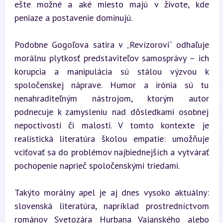
ešte možné a aké miesto majú v živote, kde 
peniaze a postavenie dominujú.
Podobne Gogoľova satira v „Revízorovi“ odhaľuje 
morálnu plytkosť predstaviteľov samosprávy – ich 
korupcia a manipulácia sú stálou výzvou k 
spoločenskej náprave. Humor a irónia sú tu 
nenahraditeľným nástrojom, ktorým autor 
podnecuje k zamysleniu nad dôsledkami osobnej 
nepoctivosti či malosti. V tomto kontexte je 
realistická literatúra školou empatie: umožňuje 
vciťovať sa do problémov najbiednejších a vytvárať 
pochopenie naprieč spoločenskými triedami.
Takýto morálny apel je aj dnes vysoko aktuálny: 
slovenská literatúra, napríklad prostredníctvom 
románov Svetozára Hurbana Vajanského alebo 