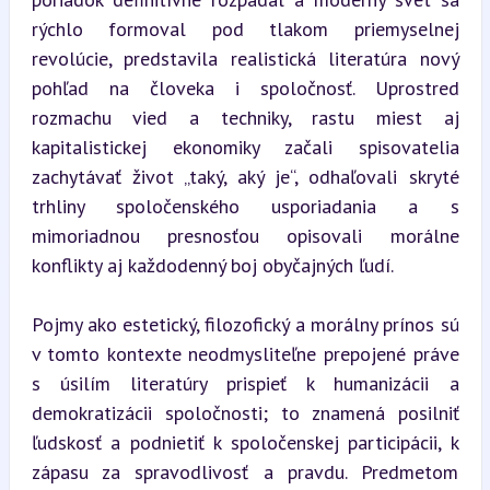
rýchlo formoval pod tlakom priemyselnej 
revolúcie, predstavila realistická literatúra nový 
pohľad na človeka i spoločnosť. Uprostred 
rozmachu vied a techniky, rastu miest aj 
kapitalistickej ekonomiky začali spisovatelia 
zachytávať život „taký, aký je“, odhaľovali skryté 
trhliny spoločenského usporiadania a s 
mimoriadnou presnosťou opisovali morálne 
konflikty aj každodenný boj obyčajných ľudí.
Pojmy ako estetický, filozofický a morálny prínos sú 
v tomto kontexte neodmysliteľne prepojené práve 
s úsilím literatúry prispieť k humanizácii a 
demokratizácii spoločnosti; to znamená posilniť 
ľudskosť a podnietiť k spoločenskej participácii, k 
zápasu za spravodlivosť a pravdu. Predmetom 