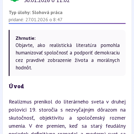
30.01.2026 o 11:02
Typ úlohy:
Slohová práca
pridané: 27.01.2026 o 8:47
Zhrnutie:
Objavte, ako realistická literatúra pomohla
humanizovať spoločnosť a podporiť demokraciu
cez pravdivé zobrazenie života a morálnych
hodnôt.
Úvod
Realizmus prenikol do literárneho sveta v druhej 
polovici 19. storočia s nezvyčajným dôrazom na 
skutočnosť, objektivitu a spoločenský rozmer 
umenia. V ére premien, keď sa starý feudálny 
poriadok definitívne rozpadal a moderný svet sa 