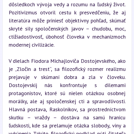
dôsledkoch vývoja vedy a rozumu na ľudský život. 
Pozitivizmus otvoril cestu k presvedčeniu, že aj 
literatúra môže priniesť objektívny pohľad, skúmať 
skryté sily spoločenských javov – chudobu, moc, 
ctižiadostivosť, úbohosť človeka v mechanizmoch 
modernej civilizácie.
V dielach Fiodora Michajloviča Dostojevského, ako 
je „Zločin a trest“, sa filozofický rozmer realizmu 
prejavuje v skúmaní dobra a zla v človeku. 
Dostojevskij nás konfrontuje s dilemami 
protagonistov, ktoré sú nielen otázkou osobnej 
morálky, ale aj spoločenskej cti a spravodlivosti. 
Hlavná postava, Raskolnikov, sa prostredníctvom 
skutku – vraždy – dostáva na samú hranicu 
ľudskosti, kde sa prelamuje otázka slobody, viny a 
vykúpenia. Takýto filozofický podklad núti čitateľa 