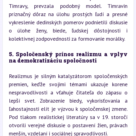
Timravy, prevzala podobný model. Timravin 
príznačný dôraz na úlohu prostých ľudí a presné 
vykreslenie dedinských pomerov podnietili diskusie 
o úlohe ženy, biede, ľudskej dôstojnosti i 
kolektívnej zodpovednosti za formovanie morálky.
5. Spoločenský prínos realizmu a vplyv 
na demokratizáciu spoločnosti
Realizmus je silným katalyzátorom spoločenských 
premien, keďže svojimi témami ukazuje korene 
nespravodlivosti a vťahuje čitateľa do zápasu o 
lepší svet. Zobrazenie biedy, vykorisťovania a 
ľahostajnosti elít je výzvou k spoločenskej zmene. 
Pod tlakom realistickej literatúry sa v 19. storočí 
otvorili verejné diskusie o postavení žien, právach 
menšín, vzdelaní i sociálnej spravodlivosti.