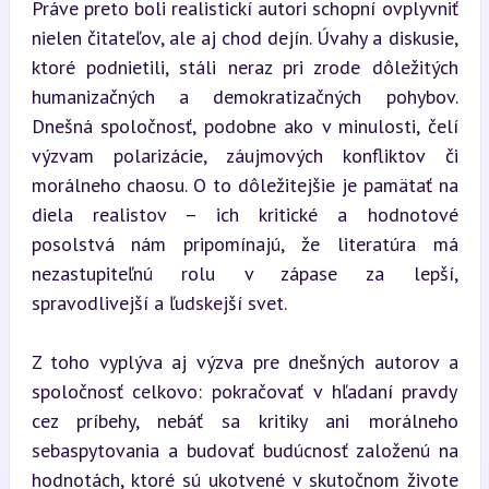
Práve preto boli realistickí autori schopní ovplyvniť 
nielen čitateľov, ale aj chod dejín. Úvahy a diskusie, 
ktoré podnietili, stáli neraz pri zrode dôležitých 
humanizačných a demokratizačných pohybov. 
Dnešná spoločnosť, podobne ako v minulosti, čelí 
výzvam polarizácie, záujmových konfliktov či 
morálneho chaosu. O to dôležitejšie je pamätať na 
diela realistov – ich kritické a hodnotové 
posolstvá nám pripomínajú, že literatúra má 
nezastupiteľnú rolu v zápase za lepší, 
spravodlivejší a ľudskejší svet.
Z toho vyplýva aj výzva pre dnešných autorov a 
spoločnosť celkovo: pokračovať v hľadaní pravdy 
cez príbehy, nebáť sa kritiky ani morálneho 
sebaspytovania a budovať budúcnosť založenú na 
hodnotách, ktoré sú ukotvené v skutočnom živote 