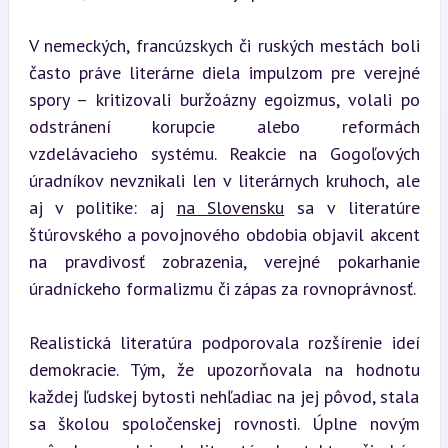
V nemeckých, francúzskych či ruských mestách boli 
často práve literárne diela impulzom pre verejné 
spory – kritizovali buržoázny egoizmus, volali po 
odstránení korupcie alebo reformách 
vzdelávacieho systému. Reakcie na Gogoľových 
úradníkov nevznikali len v literárnych kruhoch, ale 
aj v politike: aj 
na Slovensku
 sa v literatúre 
štúrovského a povojnového obdobia objavil akcent 
na pravdivosť zobrazenia, verejné pokarhanie 
úradníckeho formalizmu či zápas za rovnoprávnosť.
Realistická literatúra podporovala rozšírenie ideí 
demokracie. Tým, že upozorňovala na hodnotu 
každej ľudskej bytosti nehľadiac na jej pôvod, stala 
sa školou spoločenskej rovnosti. Úplne novým 