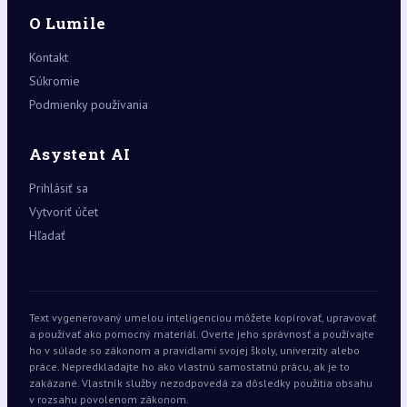
O Lumile
Kontakt
Súkromie
Podmienky používania
Asystent AI
Prihlásiť sa
Vytvoriť účet
Hľadať
Text vygenerovaný umelou inteligenciou môžete kopírovať, upravovať
a používať ako pomocný materiál. Overte jeho správnosť a používajte
ho v súlade so zákonom a pravidlami svojej školy, univerzity alebo
práce. Nepredkladajte ho ako vlastnú samostatnú prácu, ak je to
zakázané. Vlastník služby nezodpovedá za dôsledky použitia obsahu
v rozsahu povolenom zákonom.