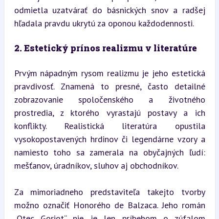
odmietla uzatvárať do básnických snov a radšej 
hľadala pravdu ukrytú za oponou každodennosti.
2. Estetický prínos realizmu v literatúre
Prvým nápadným rysom realizmu je jeho estetická 
pravdivosť. Znamená to presné, často detailné 
zobrazovanie spoločenského a životného 
prostredia, z ktorého vyrastajú postavy a ich 
konflikty. Realistická literatúra opustila 
vysokopostavených hrdinov či legendárne vzory a 
namiesto toho sa zamerala na obyčajných ľudí: 
mešťanov, úradníkov, sluhov aj obchodníkov.
Za mimoriadneho predstaviteľa takejto tvorby 
možno označiť Honorého de Balzaca. Jeho román 
„Otec Goriot“ nie je len príbehom o zúfalom 