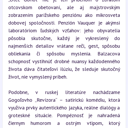
otcovskom obetovaní, ale aj majstrovským 
zobrazením parížskeho penziónu ako mikrosveta 
dobovej spoločnosti. Penzión Vauquer je akýmsi 
laboratóriom ľudských vzťahov: jeho obyvatelia 
pôsobia skutočne, každý je vykreslený do 
najmenších detailov vrátane reči, gest, spôsobu 
obliekania či spôsobu myslenia. Balzacova 
schopnosť vystihnúť drobné nuansy každodenného 
života dáva čitateľovi ilúziu, že sleduje skutočný 
život, nie vymyslený príbeh.
Podobne, v ruskej literatúre nachádzame 
Gogoľovho „Revízora“ – satirickú komédiu, ktorá 
využíva prvky autentického jazyka, reálne dialógy a 
groteskné situácie. Pompéznosť je nahradená 
čiernym humorom a ostrým vtipom, ktorý 