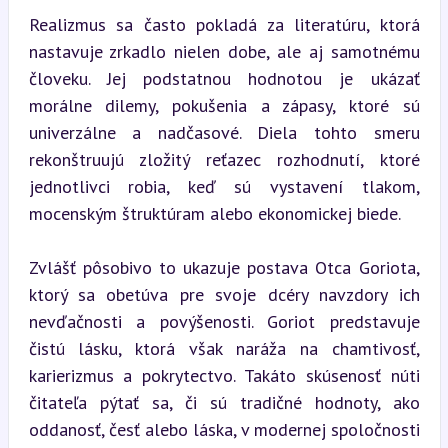
Realizmus sa často pokladá za literatúru, ktorá 
nastavuje zrkadlo nielen dobe, ale aj samotnému 
človeku. Jej podstatnou hodnotou je ukázať 
morálne dilemy, pokušenia a zápasy, ktoré sú 
univerzálne a nadčasové. Diela tohto smeru 
rekonštruujú zložitý reťazec rozhodnutí, ktoré 
jednotlivci robia, keď sú vystavení tlakom, 
mocenským štruktúram alebo ekonomickej biede.
Zvlášť pôsobivo to ukazuje postava Otca Goriota, 
ktorý sa obetúva pre svoje dcéry navzdory ich 
nevďačnosti a povýšenosti. Goriot predstavuje 
čistú lásku, ktorá však naráža na chamtivosť, 
karierizmus a pokrytectvo. Takáto skúsenosť núti 
čitateľa pýtať sa, či sú tradičné hodnoty, ako 
oddanosť, česť alebo láska, v modernej spoločnosti 