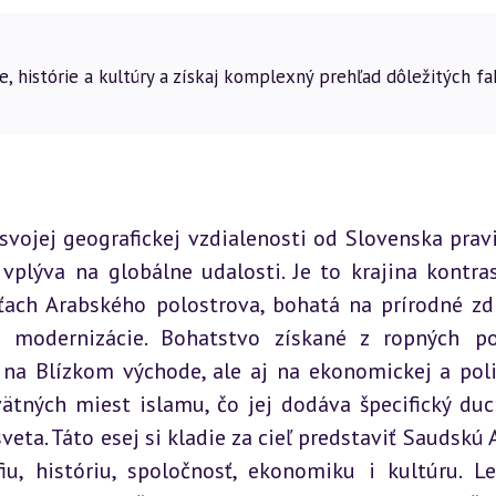
e, histórie a kultúry a získaj komplexný prehľad dôležitých f
 svojej geografickej vzdialenosti od Slovenska pravi
plýva na globálne udalosti. Je to krajina kontras
ťach Arabského polostrova, bohatá na prírodné zdr
 modernizácie. Bohatstvo získané z ropných pol
na Blízkom východe, ale aj na ekonomickej a polit
sveta. Táto esej si kladie za cieľ predstaviť Saudskú 
iu, históriu, spoločnosť, ekonomiku i kultúru. Le