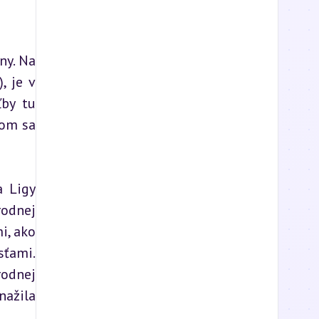
y. Na 
 je v 
by tu 
om sa 
 Ligy 
odnej 
, ako 
ťami. 
dnej 
ažila 