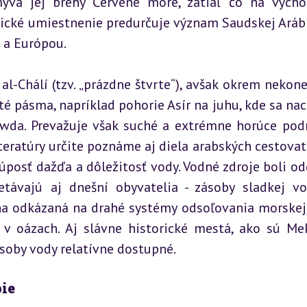
ýva jej brehy Červené more, zatiaľ čo na výcho
egické umiestnenie predurčuje význam Saudskej Arábi
 a Európou.
l-Chálí (tzv. „prázdne štvrte“), avšak okrem nekone
 pásma, napríklad pohorie Asír na juhu, kde sa nac
awda. Prevažuje však suché a extrémne horúce podn
eratúry určite poznáme aj diela arabských cestovate
kúposť dažďa a dôležitosť vody. Vodné zdroje boli od
távajú aj dnešní obyvatelia - zásoby sladkej vo
ina odkázaná na drahé systémy odsoľovania morskej 
 v oázach. Aj slávne historické mestá, ako sú Mek
ásoby vody relatívne dostupné.
bie