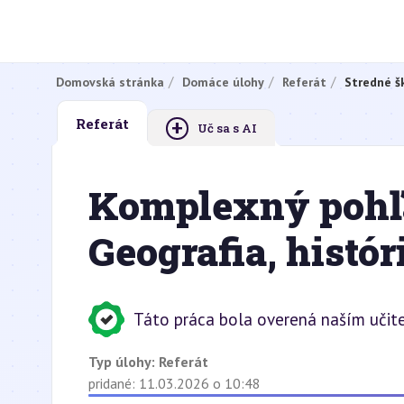
Domovská stránka
Domáce úlohy
Referát
Stredné š
+
Referát
Uč sa s AI
Komplexný pohľa
Geografia, histór
Táto práca bola overená naším učit
Typ úlohy:
Referát
pridané: 11.03.2026 o 10:48