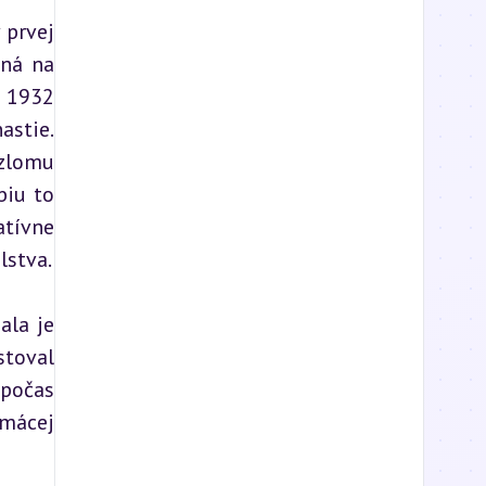
prvej 
ná na 
 1932 
stie. 
zlomu 
iu to 
tívne 
lstva.
la je 
toval 
počas 
mácej 