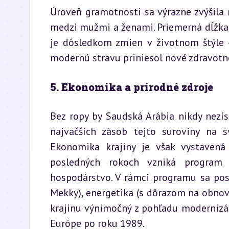
Úroveň gramotnosti sa výrazne zvýšila n
medzi mužmi a ženami. Priemerná dĺžka ži
je dôsledkom zmien v životnom štýle 
modernú stravu priniesol nové zdravotn
5. Ekonomika a prírodné zdroje
Bez ropy by Saudská Arábia nikdy nezís
najväčších zásob tejto suroviny na sv
Ekonomika krajiny je však vystavená 
posledných rokoch vzniká program Vi
hospodárstvo. V rámci programu sa pos
Mekky), energetika (s dôrazom na obnovit
krajinu výnimočný z pohľadu modernizáci
Európe po roku 1989.