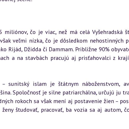
 miliónov, čo je viac, než má celá Vyšehradská št
však veľmi nízka, čo je dôsledkom nehostinných pú
 ako Rijád, Džidda či Dammam. Približne 90% obyvate
ach a na stavbách pracujú aj prisťahovalci z krají
– sunitský islam je štátnym náboženstvom, av
ina. Spoločnosť je silne patriarchálna, určujú ju tra
edných rokoch sa však mení aj postavenie žien – pos
ženy študovať, pracovať, ba vozia sa aj autom, čo