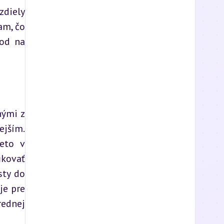
diely 
m, čo 
od na 
ými z 
jším. 
eto v 
kovať 
ty do 
e pre 
ednej 