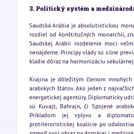
3. Politický systém a medzinárod
Saudská Arábia je absolutistickou monar
rozdiel od konštitučných monarchií, zná
Saudskej Arábii rozdelenie moci veľmi
nenájdeme. Princípy vlády sú silne previ
kladie dôraz na harmonizáciu sekulárnej
Krajina je dôležitým členom mnohých 
arabských štátov. Ako jeden z najväčšíc
energetickej agentúry. Diplomaticky udrž
sú Kuvajt, Bahrajn, či Spojené arabs
Príkladom jej vplyvu a diplomati
protiteroristickej koalície po udalosti
zmeniť svoj obraz na domácej i medziná