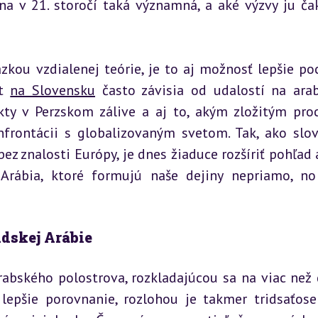
na v 21. storočí taká významná, a aké výzvy ju čak
zkou vzdialenej teórie, je to aj možnosť lepšie poc
t 
na Slovensku
 často závisia od udalostí na ara
ikty v Perzskom zálive a aj to, akým zložitým pro
nfrontácii s globalizovaným svetom. Tak, ako slov
ez znalosti Európy, je dnes žiaduce rozšíriť pohľad a
Arábia, ktoré formujú naše dejiny nepriamo, no
udskej Arábie
rabského polostrova, rozkladajúcou sa na viac než 
 lepšie porovnanie, rozlohou je takmer tridsaťose