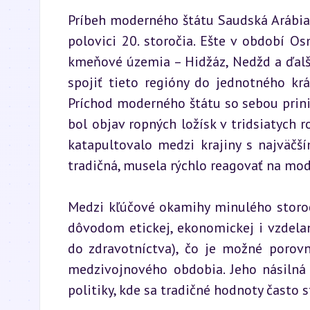
Príbeh moderného štátu Saudská Arábia j
polovici 20. storočia. Ešte v období O
kmeňové územia – Hidžáz, Nedžd a ďalši
spojiť tieto regióny do jednotného kr
Príchod moderného štátu so sebou prin
bol objav ropných ložísk v tridsiatych
katapultovalo medzi krajiny s najväčš
tradičná, musela rýchlo reagovať na mode
Medzi kľúčové okamihy minulého storoči
dôvodom etickej, ekonomickej i vzdelano
do zdravotníctva), čo je možné poro
medzivojnového obdobia. Jeho násilná 
politiky, kde sa tradičné hodnoty často