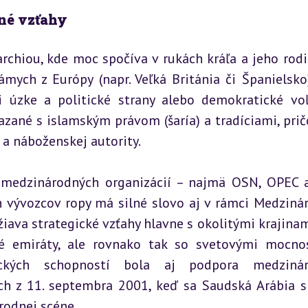
né vzťahy
chiou, kde moc spočíva v rukách kráľa a jeho rodin
mych z Európy (napr. Veľká Británia či Španielsko),
 úzke a politické strany alebo demokratické voľ
azané s islamským právom (šaría) a tradíciami, prič
 a náboženskej autority.
medzinárodných organizácií – najmä OSN, OPEC a
h vývozcov ropy má silné slovo aj v rámci Medzinár
iava strategické vzťahy hlavne s okolitými krajinami
ké emiráty, ale rovnako tak so svetovými mocnos
ckých schopností bola aj podpora medzináro
ach z 11. septembra 2001, keď sa Saudská Arábia sn
rodnej scéne.