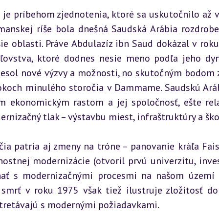
e príbehom zjednotenia, ktoré sa uskutočnilo až v 
smanskej ríše bola dnešná Saudská Arábia rozdrobe
e oblasti. Práve Abdulazíz ibn Saud dokázal v roku
áľovstva, ktoré dodnes nesie meno podľa jeho dyna
iesol nové výzvy a možnosti, no skutočným bodom 
 rokoch minulého storočia v Dammame. Saudskú Aráb
ím ekonomickým rastom a jej spoločnosť, ešte rela
rnizačný tlak – výstavbu miest, infraštruktúry a ško
a patria aj zmeny na tróne – panovanie kráľa Faisa
stnej modernizácie (otvoril prvú univerzitu, inves
vnať s modernizačnými procesmi na našom území 
smrť v roku 1975 však tiež ilustruje zložitosť do
 stretávajú s modernými požiadavkami.