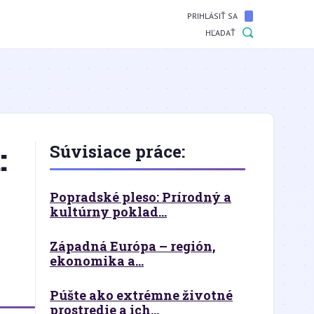
PRIHLÁSIŤ SA
HĽADAŤ
:
Súvisiace práce:
Popradské pleso: Prírodný a
kultúrny poklad...
Západná Európa – región,
ekonomika a...
Púšte ako extrémne životné
prostredie a ich...