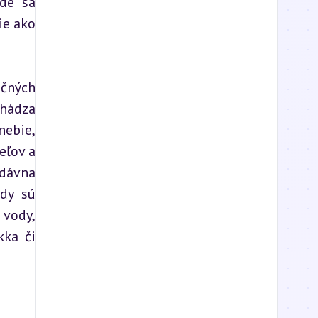
de sa 
e ako 
čných 
hádza 
ebie, 
ľov a 
dávna 
dy sú 
vody, 
ka či 