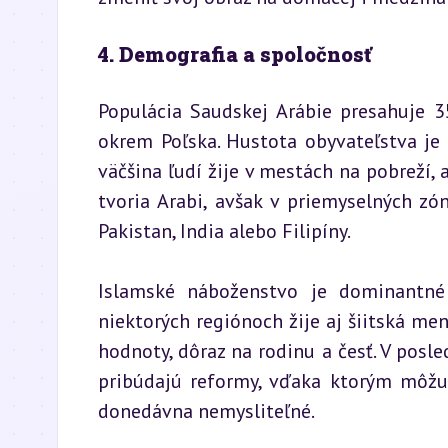
4. Demografia a spoločnosť
Populácia Saudskej Arábie presahuje 35
okrem Poľska. Hustota obyvateľstva je 
väčšina ľudí žije v mestách na pobreží,
tvoria Arabi, avšak v priemyselných zón
Pakistan, India alebo Filipíny.
Islamské náboženstvo je dominantné 
niektorých regiónoch žije aj šiitská menš
hodnoty, dôraz na rodinu a česť. V posl
pribúdajú reformy, vďaka ktorým môžu 
donedávna nemysliteľné.