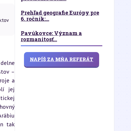
Prehľad geografie Európy pre
6. ročník:...
aktov
Pavúkovce: Význam a
rozmanitosť...
NAPÍŠ ZA MŇA REFERÁT
delne 
tov – 
oje a 
í jej 
ickej 
mape sveta. Zároveň je domovom posvätných miest islamu, čo jej dodáva špecifický duchovný 
Arábiu 
n tak 