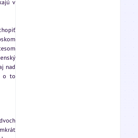
ajú v 
hopiť 
bskom 
cesom 
enský 
j nad 
 o to 
dvoch 
mkrát 