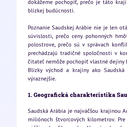
dokážeme pochopiť, prečo je táto kraji
blízkej budúcnosti.
Poznanie Saudskej Arábie nie je len otá
súvislosti, prečo ceny pohonných hmô
polostrove, prečo sú v správach konfl
prechádzajú tradičné spoločnosti v ko
čitateľ nemôže pochopiť vlastné dejiny b
Blízky východ a krajiny ako Saudská 
výraznejšie.
1. Geografická charakteristika Sa
Saudská Arábia je najväčšou krajinou A
miliónoch štvorcových kilometrov. Pre