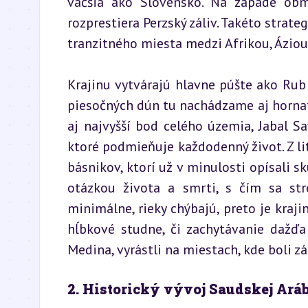
väčšia ako Slovensko. Na západe obm
rozprestiera Perzský záliv. Takéto strat
tranzitného miesta medzi Afrikou, Áziou
Krajinu vytvárajú hlavne púšte ako Rub a
piesočných dún tu nachádzame aj hornaté
aj najvyšší bod celého územia, Jabal S
ktoré podmieňuje každodenný život. Z lit
básnikov, ktorí už v minulosti opísali s
otázkou života a smrti, s čím sa stre
minimálne, rieky chýbajú, preto je kraj
hĺbkové studne, či zachytávanie dažďa
Medina, vyrástli na miestach, kde boli z
2. Historický vývoj Saudskej Ará