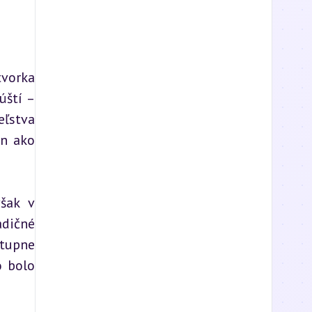
vorka 
ští – 
ľstva 
n ako 
šak v 
dičné 
tupne 
 bolo 