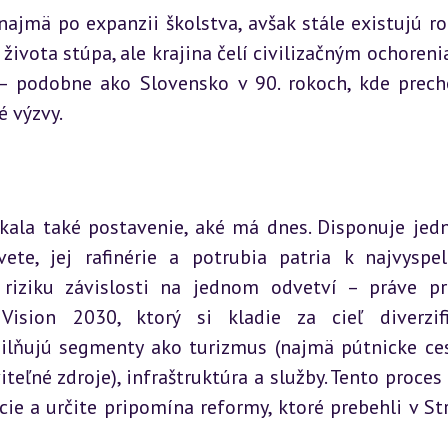
ajmä po expanzii školstva, avšak stále existujú roz
vota stúpa, ale krajina čelí civilizačným ochorenia
– podobne ako Slovensko v 90. rokoch, kde prech
é výzvy.
kala také postavenie, aké má dnes. Disponuje jedn
ete, jej rafinérie a potrubia patria k najvyspele
riziku závislosti na jednom odvetví – práve pr
sion 2030, ktorý si kladie za cieľ diverzifi
ilňujú segmenty ako turizmus (najmä pútnicke ces
eľné zdroje), infraštruktúra a služby. Tento proces j
e a určite pripomína reformy, ktoré prebehli v Str