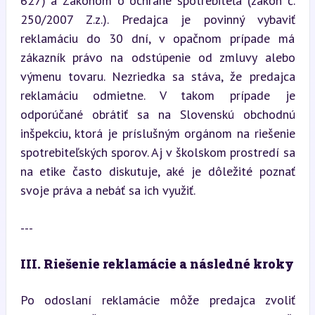
627) a Zákonom o ochrane spotrebiteľa (zákon č. 
250/2007 Z.z.). Predajca je povinný vybaviť 
reklamáciu do 30 dní, v opačnom prípade má 
zákazník právo na odstúpenie od zmluvy alebo 
výmenu tovaru. Nezriedka sa stáva, že predajca 
reklamáciu odmietne. V takom prípade je 
odporúčané obrátiť sa na Slovenskú obchodnú 
inšpekciu, ktorá je príslušným orgánom na riešenie 
spotrebiteľských sporov. Aj v školskom prostredí sa 
na etike často diskutuje, aké je dôležité poznať 
svoje práva a nebáť sa ich využiť.
---
III. Riešenie reklamácie a následné kroky
Po odoslaní reklamácie môže predajca zvoliť 