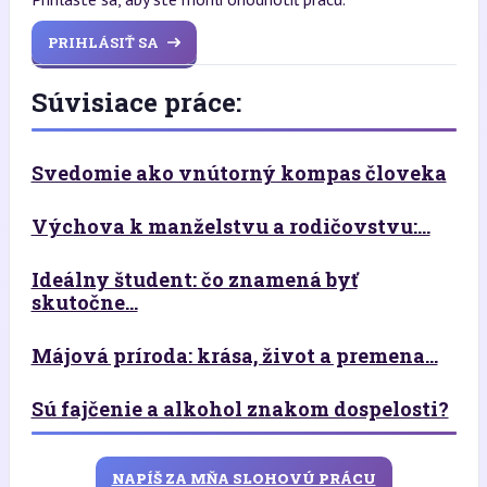
PRIHLÁSIŤ SA
Súvisiace práce:
Svedomie ako vnútorný kompas človeka
Výchova k manželstvu a rodičovstvu:...
Ideálny študent: čo znamená byť
skutočne...
Májová príroda: krása, život a premena...
Sú fajčenie a alkohol znakom dospelosti?
NAPÍŠ ZA MŇA SLOHOVÚ PRÁCU