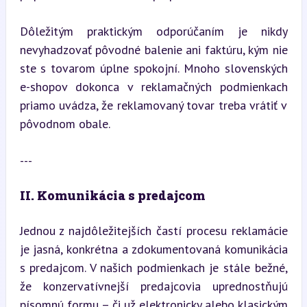
Dôležitým praktickým odporúčaním je nikdy 
nevyhadzovať pôvodné balenie ani faktúru, kým nie 
ste s tovarom úplne spokojní. Mnoho slovenských 
e-shopov dokonca v reklamačných podmienkach 
priamo uvádza, že reklamovaný tovar treba vrátiť v 
pôvodnom obale.
---
II. Komunikácia s predajcom
Jednou z najdôležitejších častí procesu reklamácie 
je jasná, konkrétna a zdokumentovaná komunikácia 
s predajcom. V našich podmienkach je stále bežné, 
že konzervatívnejší predajcovia uprednostňujú 
písomnú formu – či už elektronicky alebo klasickým 