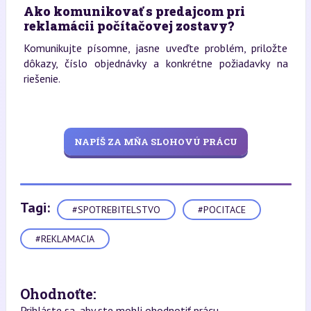
Ako komunikovať s predajcom pri
reklamácii počítačovej zostavy?
Komunikujte písomne, jasne uveďte problém, priložte
dôkazy, číslo objednávky a konkrétne požiadavky na
riešenie.
NAPÍŠ ZA MŇA SLOHOVÚ PRÁCU
Tagi:
#SPOTREBITELSTVO
#POCITACE
#REKLAMACIA
Ohodnoťte:
Prihláste sa, aby ste mohli ohodnotiť prácu.