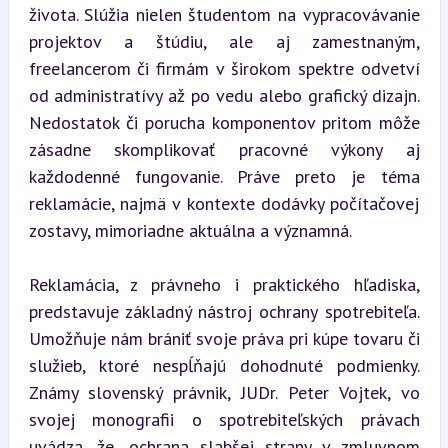
života. Slúžia nielen študentom na vypracovávanie 
projektov a štúdiu, ale aj zamestnaným, 
freelancerom či firmám v širokom spektre odvetví 
od administratívy až po vedu alebo grafický dizajn. 
Nedostatok či porucha komponentov pritom môže 
zásadne skomplikovať pracovné výkony aj 
každodenné fungovanie. Práve preto je téma 
reklamácie, najmä v kontexte dodávky počítačovej 
zostavy, mimoriadne aktuálna a významná.
Reklamácia, z právneho i praktického hľadiska, 
predstavuje základný nástroj ochrany spotrebiteľa. 
Umožňuje nám brániť svoje práva pri kúpe tovaru či 
služieb, ktoré nespĺňajú dohodnuté podmienky. 
Známy slovenský právnik, JUDr. Peter Vojtek, vo 
svojej monografii o spotrebiteľských právach 
uvádza, že „ochrana slabšej strany v zmluvnom 