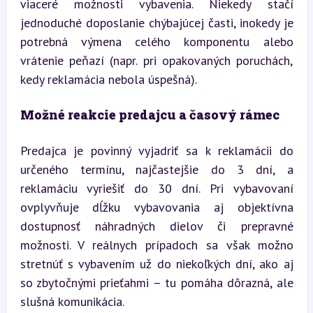
viaceré možnosti vybavenia. Niekedy stačí 
jednoduché doposlanie chýbajúcej časti, inokedy je 
potrebná výmena celého komponentu alebo 
vrátenie peňazí (napr. pri opakovaných poruchách, 
kedy reklamácia nebola úspešná).
Možné reakcie predajcu a časový rámec
Predajca je povinný vyjadriť sa k reklamácii do 
určeného termínu, najčastejšie do 3 dní, a 
reklamáciu vyriešiť do 30 dní. Pri vybavovaní 
ovplyvňuje dĺžku vybavovania aj objektívna 
dostupnosť náhradných dielov či prepravné 
možnosti. V reálnych prípadoch sa však možno 
stretnúť s vybavením už do niekoľkých dní, ako aj 
so zbytočnými prieťahmi – tu pomáha dôrazná, ale 
slušná komunikácia.