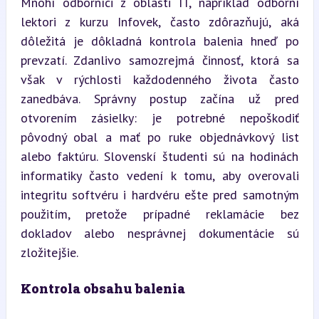
Mnohí odborníci z oblasti IT, napríklad odborní 
lektori z kurzu Infovek, často zdôrazňujú, aká 
dôležitá je dôkladná kontrola balenia hneď po 
prevzatí. Zdanlivo samozrejmá činnosť, ktorá sa 
však v rýchlosti každodenného života často 
zanedbáva. Správny postup začína už pred 
otvorením zásielky: je potrebné nepoškodiť 
pôvodný obal a mať po ruke objednávkový list 
alebo faktúru. Slovenskí študenti sú na hodinách 
informatiky často vedení k tomu, aby overovali 
integritu softvéru i hardvéru ešte pred samotným 
použitím, pretože prípadné reklamácie bez 
dokladov alebo nesprávnej dokumentácie sú 
zložitejšie.
Kontrola obsahu balenia