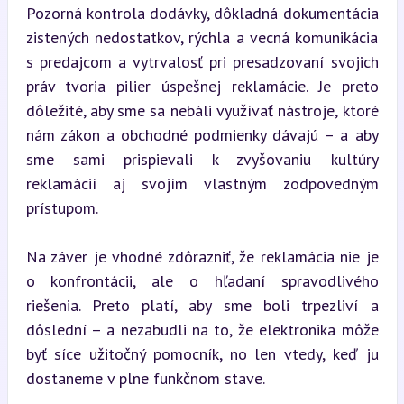
Pozorná kontrola dodávky, dôkladná dokumentácia 
zistených nedostatkov, rýchla a vecná komunikácia 
s predajcom a vytrvalosť pri presadzovaní svojich 
práv tvoria pilier úspešnej reklamácie. Je preto 
dôležité, aby sme sa nebáli využívať nástroje, ktoré 
nám zákon a obchodné podmienky dávajú – a aby 
sme sami prispievali k zvyšovaniu kultúry 
reklamácií aj svojím vlastným zodpovedným 
prístupom.
Na záver je vhodné zdôrazniť, že reklamácia nie je 
o konfrontácii, ale o hľadaní spravodlivého 
riešenia. Preto platí, aby sme boli trpezliví a 
dôslední – a nezabudli na to, že elektronika môže 
byť síce užitočný pomocník, no len vtedy, keď ju 
dostaneme v plne funkčnom stave.