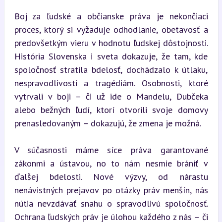
Boj za ľudské a občianske práva je nekončiaci 
proces, ktorý si vyžaduje odhodlanie, obetavosť a 
predovšetkým vieru v hodnotu ľudskej dôstojnosti. 
História Slovenska i sveta dokazuje, že tam, kde 
spoločnosť stratila bdelosť, dochádzalo k útlaku, 
nespravodlivosti a tragédiám. Osobnosti, ktoré 
vytrvali v boji – či už ide o Mandelu, Dubčeka 
alebo bežných ľudí, ktorí otvorili svoje domovy 
prenasledovaným – dokazujú, že zmena je možná.
V súčasnosti máme síce práva garantované 
zákonmi a ústavou, no to nám nesmie brániť v 
ďalšej bdelosti. Nové výzvy, od nárastu 
nenávistných prejavov po otázky práv menšín, nás 
nútia nevzdávať snahu o spravodlivú spoločnosť. 
Ochrana ľudských práv je úlohou každého z nás – či 