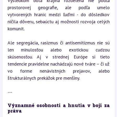
Výsledkom bola krajina rozdelená nie podľa 
prostorovej geografie, ale podľa umelo 
vytvorených hraníc medzi ľuďmi - do dôsledkov 
ničila dôveru, sebaúctu aj možnosti rozvoja celých 
komunít.
Ale segregácia, rasizmus či antisemitizmus nie sú 
len minulosťou alebo exotickou cudzou 
skúsenosťou. Aj v strednej Európe si tieto 
tendencie pravidelne nachádzajú nové tváre – či už 
vo forme nenávistných prejavov, alebo 
štrukturálnych prekážok pre menšiny.
---
Významné osobnosti a hnutia v boji za 
práva