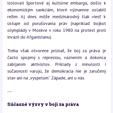
izolovali športové aj kultúrne embargá, došlo k 
ekonomickým sankciám, ktoré významne oslabili 
režim. Aj dnes môže medzinárodný tlak viesť k 
ústupe od porušovania práv (napríklad bojkot 
olympiády v Moskve v roku 1980 na protest proti 
invázii do Afganistanu).
Treba však otvorene priznať, že boj za práva je 
často spojený s represiou, väznením a dokonca 
zabíjaním aktivistov. Príklady z minulosti i 
súčasnosti varujú, že demokracia nie je zaručený 
stav ani na „vyspelom“ Západe, ani u nás.
---
Súčasné výzvy v boji za práva