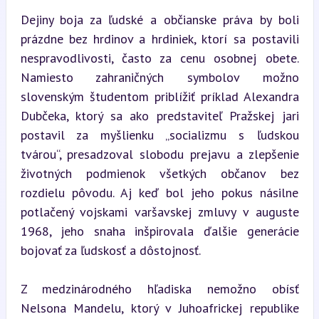
Dejiny boja za ľudské a občianske práva by boli 
prázdne bez hrdinov a hrdiniek, ktorí sa postavili 
nespravodlivosti, často za cenu osobnej obete. 
Namiesto zahraničných symbolov možno 
slovenským študentom priblížiť príklad Alexandra 
Dubčeka, ktorý sa ako predstaviteľ Pražskej jari 
postavil za myšlienku „socializmu s ľudskou 
tvárou“, presadzoval slobodu prejavu a zlepšenie 
životných podmienok všetkých občanov bez 
rozdielu pôvodu. Aj keď bol jeho pokus násilne 
potlačený vojskami varšavskej zmluvy v auguste 
1968, jeho snaha inšpirovala ďalšie generácie 
bojovať za ľudskosť a dôstojnosť.
Z medzinárodného hľadiska nemožno obísť 
Nelsona Mandelu, ktorý v Juhoafrickej republike 