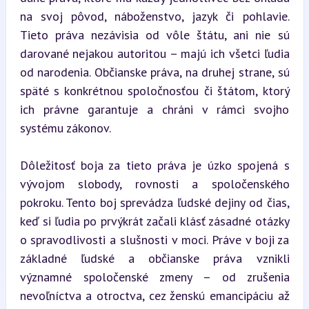
na svoj pôvod, náboženstvo, jazyk či pohlavie. 
Tieto práva nezávisia od vôle štátu, ani nie sú 
darované nejakou autoritou – majú ich všetci ľudia 
od narodenia. Občianske práva, na druhej strane, sú 
späté s konkrétnou spoločnosťou či štátom, ktorý 
ich právne garantuje a chráni v rámci svojho 
systému zákonov.
Dôležitosť boja za tieto práva je úzko spojená s 
vývojom slobody, rovnosti a spoločenského 
pokroku. Tento boj sprevádza ľudské dejiny od čias, 
keď si ľudia po prvýkrát začali klásť zásadné otázky 
o spravodlivosti a slušnosti v moci. Práve v boji za 
základné ľudské a občianske práva vznikli 
významné spoločenské zmeny – od zrušenia 
nevoľníctva a otroctva, cez ženskú emancipáciu až 