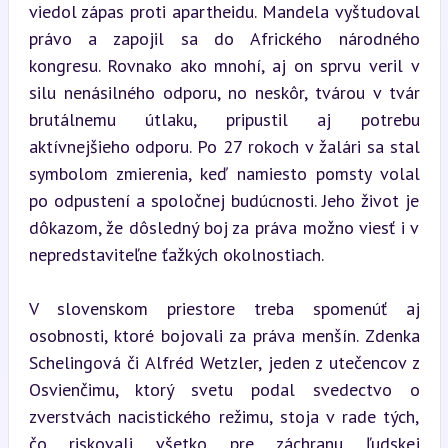
viedol zápas proti apartheidu. Mandela vyštudoval 
právo a zapojil sa do Afrického národného 
kongresu. Rovnako ako mnohí, aj on sprvu veril v 
silu nenásilného odporu, no neskôr, tvárou v tvár 
brutálnemu útlaku, pripustil aj potrebu 
aktívnejšieho odporu. Po 27 rokoch v žalári sa stal 
symbolom zmierenia, keď namiesto pomsty volal 
po odpustení a spoločnej budúcnosti. Jeho život je 
dôkazom, že dôsledný boj za práva možno viesť i v 
nepredstaviteľne ťažkých okolnostiach.
V slovenskom priestore treba spomenúť aj 
osobnosti, ktoré bojovali za práva menšín. Zdenka 
Schelingová či Alfréd Wetzler, jeden z utečencov z 
Osvienčimu, ktorý svetu podal svedectvo o 
zverstvách nacistického režimu, stoja v rade tých, 
čo riskovali všetko pre záchranu ľudskej 