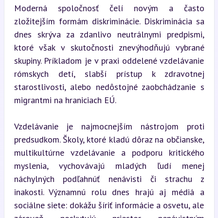
Moderná spoločnosť čelí novým a často 
zložitejším formám diskriminácie. Diskriminácia sa 
dnes skrýva za zdanlivo neutrálnymi predpismi, 
ktoré však v skutočnosti znevýhodňujú vybrané 
skupiny. Príkladom je v praxi oddelené vzdelávanie 
rómskych detí, slabší prístup k zdravotnej 
starostlivosti, alebo nedôstojné zaobchádzanie s 
migrantmi na hraniciach EÚ.
Vzdelávanie je najmocnejším nástrojom proti 
predsudkom. Školy, ktoré kladú dôraz na občianske, 
multikultúrne vzdelávanie a podporu kritického 
myslenia, vychovávajú mladých ľudí menej 
náchylných podľahnúť nenávisti či strachu z 
inakosti. Významnú rolu dnes hrajú aj médiá a 
sociálne siete: dokážu šíriť informácie a osvetu, ale 