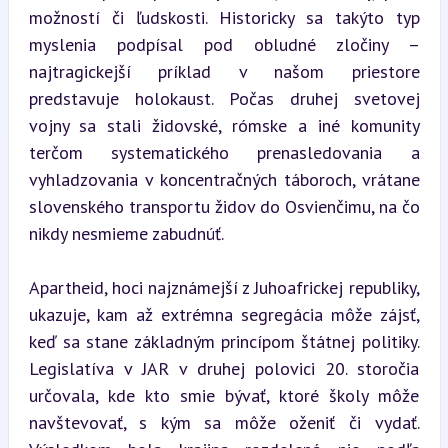
možností či ľudskosti. Historicky sa takýto typ 
myslenia podpísal pod obludné zločiny – 
najtragickejší príklad v našom priestore 
predstavuje holokaust. Počas druhej svetovej 
vojny sa stali židovské, rómske a iné komunity 
terčom systematického prenasledovania a 
vyhladzovania v koncentračných táboroch, vrátane 
slovenského transportu židov do Osvienčimu, na čo 
nikdy nesmieme zabudnúť.
Apartheid, hoci najznámejší z Juhoafrickej republiky, 
ukazuje, kam až extrémna segregácia môže zájsť, 
keď sa stane základným princípom štátnej politiky. 
Legislatíva v JAR v druhej polovici 20. storočia 
určovala, kde kto smie bývať, ktoré školy môže 
navštevovať, s kým sa môže oženiť či vydať. 