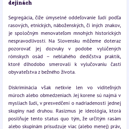
dejinách
Segregácia, čiže úmyselné oddeľovanie ľudí podľa 
rasových, etnických, náboženských, či iných znakov, 
je spoločným menovateľom mnohých historických 
nespravodlivostí. Na Slovensku môžeme doteraz 
pozorovať jej dozvuky v podobe vylúčených 
rómskych osád – neblahého dedičstva praktík, 
ktoré dlhodobo smerovali k vylučovaniu časti 
obyvateľstva z bežného života.
Diskriminácia však netkvie len vo viditeľných 
múroch alebo obmedzeniach. Jej korene sú najmä v 
mysliach ľudí, v presvedčení o nadriadenosti jednej 
skupiny nad druhou. Rasizmus je ideológia, ktorá 
posilňuje tento status quo tým, že určitým rasám 
alebo skupinám prisudzuje viac (alebo menej) práv, 