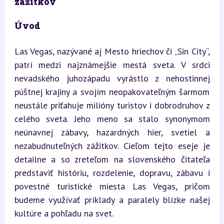
zážitkov
Úvod
Las Vegas, nazývané aj Mesto hriechov či „Sin City“, 
patrí medzi najznámejšie mestá sveta. V srdci 
nevadského juhozápadu vyrástlo z nehostinnej 
púštnej krajiny a svojím neopakovateľným šarmom 
neustále priťahuje milióny turistov i dobrodruhov z 
celého sveta. Jeho meno sa stalo synonymom 
neúnavnej zábavy, hazardných hier, svetiel a 
nezabudnuteľných zážitkov. Cieľom tejto eseje je 
detailne a so zreteľom na slovenského čitateľa 
predstaviť históriu, rozdelenie, dopravu, zábavu i 
povestné turistické miesta Las Vegas, pričom 
budeme využívať príklady a paralely blízke našej 
kultúre a pohľadu na svet.