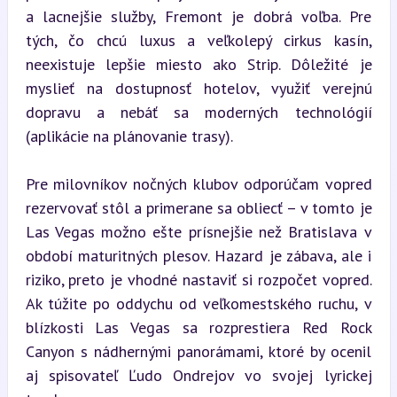
a lacnejšie služby, Fremont je dobrá voľba. Pre 
tých, čo chcú luxus a veľkolepý cirkus kasín, 
neexistuje lepšie miesto ako Strip. Dôležité je 
myslieť na dostupnosť hotelov, využiť verejnú 
dopravu a nebáť sa moderných technológií 
(aplikácie na plánovanie trasy).
Pre milovníkov nočných klubov odporúčam vopred 
rezervovať stôl a primerane sa obliecť – v tomto je 
Las Vegas možno ešte prísnejšie než Bratislava v 
období maturitných plesov. Hazard je zábava, ale i 
riziko, preto je vhodné nastaviť si rozpočet vopred. 
Ak túžite po oddychu od veľkomestského ruchu, v 
blízkosti Las Vegas sa rozprestiera Red Rock 
Canyon s nádhernými panorámami, ktoré by ocenil 
aj spisovateľ Ľudo Ondrejov vo svojej lyrickej 