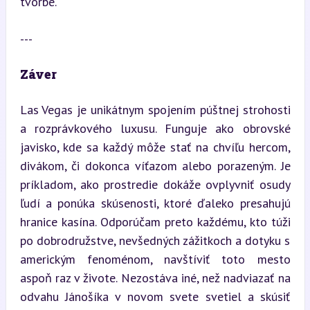
tvorbe.
---
Záver
Las Vegas je unikátnym spojením púštnej strohosti 
a rozprávkového luxusu. Funguje ako obrovské 
javisko, kde sa každý môže stať na chvíľu hercom, 
divákom, či dokonca víťazom alebo porazeným. Je 
príkladom, ako prostredie dokáže ovplyvniť osudy 
ľudí a ponúka skúsenosti, ktoré ďaleko presahujú 
hranice kasína. Odporúčam preto každému, kto túži 
po dobrodružstve, nevšedných zážitkoch a dotyku s 
americkým fenoménom, navštíviť toto mesto 
aspoň raz v živote. Nezostáva iné, než nadviazať na 
odvahu Jánošíka v novom svete svetiel a skúsiť 