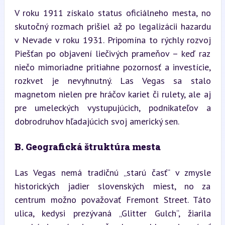
V roku 1911 získalo status oficiálneho mesta, no 
skutočný rozmach prišiel až po legalizácii hazardu 
v Nevade v roku 1931. Pripomína to rýchly rozvoj 
Piešťan po objavení liečivých prameňov – keď raz 
niečo mimoriadne pritiahne pozornosť a investície, 
rozkvet je nevyhnutný. Las Vegas sa stalo 
magnetom nielen pre hráčov kariet či rulety, ale aj 
pre umeleckých vystupujúcich, podnikateľov a 
dobrodruhov hľadajúcich svoj americký sen.
B. Geografická štruktúra mesta
Las Vegas nemá tradičnú „starú časť“ v zmysle 
historických jadier slovenských miest, no za 
centrum možno považovať Fremont Street. Táto 
ulica, kedysi prezývaná „Glitter Gulch“, žiarila 