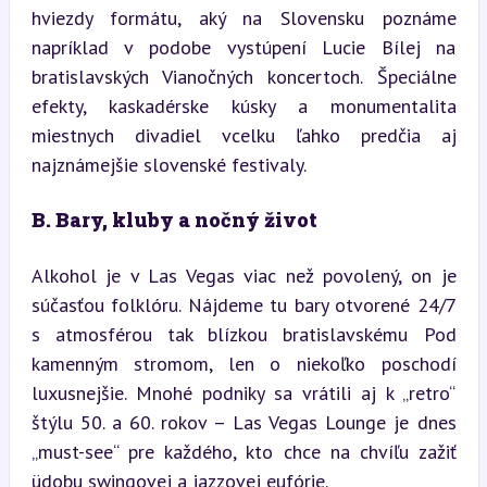
hviezdy formátu, aký na Slovensku poznáme 
napríklad v podobe vystúpení Lucie Bílej na 
bratislavských Vianočných koncertoch. Špeciálne 
efekty, kaskadérske kúsky a monumentalita 
miestnych divadiel vcelku ľahko predčia aj 
najznámejšie slovenské festivaly.
B. Bary, kluby a nočný život
Alkohol je v Las Vegas viac než povolený, on je 
súčasťou folklóru. Nájdeme tu bary otvorené 24/7 
s atmosférou tak blízkou bratislavskému Pod 
kamenným stromom, len o niekoľko poschodí 
luxusnejšie. Mnohé podniky sa vrátili aj k „retro“ 
štýlu 50. a 60. rokov – Las Vegas Lounge je dnes 
„must-see“ pre každého, kto chce na chvíľu zažiť 
üdobu swingovej a jazzovej eufórie.