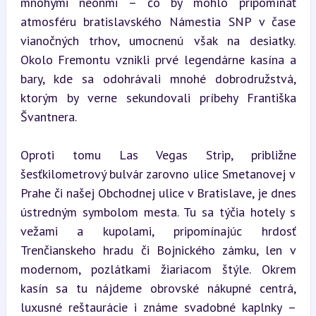
mnohými neónmi – čo by mohlo pripomínať 
atmosféru bratislavského Námestia SNP v čase 
vianočných trhov, umocnenú však na desiatky. 
Okolo Fremontu vznikli prvé legendárne kasína a 
bary, kde sa odohrávali mnohé dobrodružstvá, 
ktorým by verne sekundovali príbehy Františka 
Švantnera.
Oproti tomu Las Vegas Strip, približne 
šesťkilometrový bulvár zarovno ulice Smetanovej v 
Prahe či našej Obchodnej ulice v Bratislave, je dnes 
ústredným symbolom mesta. Tu sa týčia hotely s 
vežami a kupolami, pripomínajúc hrdosť 
Trenčianskeho hradu či Bojnického zámku, len v 
modernom, pozlátkami žiariacom štýle. Okrem 
kasín sa tu nájdeme obrovské nákupné centrá, 
luxusné reštaurácie i známe svadobné kaplnky – 