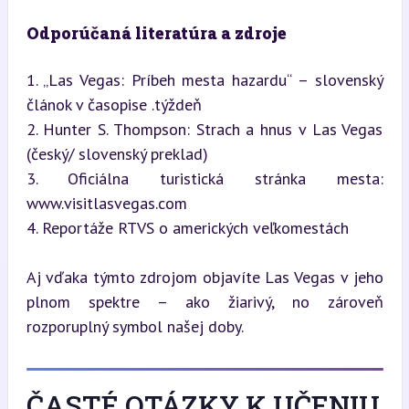
Odporúčaná literatúra a zdroje
1. „Las Vegas: Príbeh mesta hazardu“ – slovenský 
článok v časopise .týždeň  

2. Hunter S. Thompson: Strach a hnus v Las Vegas 
(český/ slovenský preklad)  

3. Oficiálna turistická stránka mesta: 
www.visitlasvegas.com  

4. Reportáže RTVS o amerických veľkomestách
Aj vďaka týmto zdrojom objavíte Las Vegas v jeho 
plnom spektre – ako žiarivý, no zároveň 
rozporuplný symbol našej doby.
ČASTÉ OTÁZKY K UČENIU