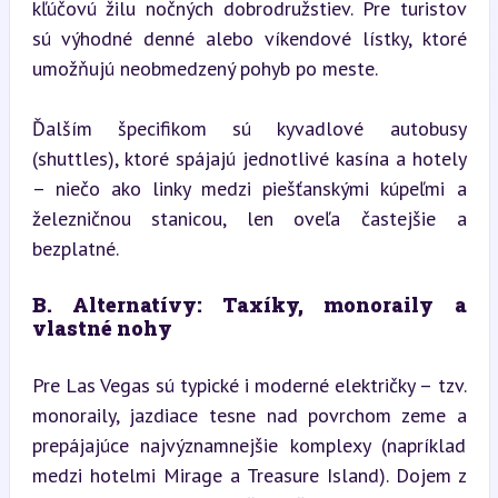
kľúčovú žilu nočných dobrodružstiev. Pre turistov 
sú výhodné denné alebo víkendové lístky, ktoré 
umožňujú neobmedzený pohyb po meste.
Ďalším špecifikom sú kyvadlové autobusy 
(shuttles), ktoré spájajú jednotlivé kasína a hotely 
– niečo ako linky medzi piešťanskými kúpeľmi a 
železničnou stanicou, len oveľa častejšie a 
bezplatné.
B. Alternatívy: Taxíky, monoraily a 
vlastné nohy
Pre Las Vegas sú typické i moderné električky – tzv. 
monoraily, jazdiace tesne nad povrchom zeme a 
prepájajúce najvýznamnejšie komplexy (napríklad 
medzi hotelmi Mirage a Treasure Island). Dojem z 