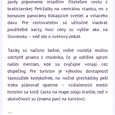
jazdy pripomenie mladším čitateľom cestu z 
bratislavskej Petržalky na centrálnu stanicu, no s 
bonusom panorámy blikajúcich svetiel a víriaceho 
davu. Pre cestovateľov sú užitočné viackrát 
použiteľné karty, hoci ceny sú vyššie ako na 
Slovensku – veď ide o svetový unikát.
Taxíky sú načisto bežné, voľné vozidlá možno 
odchytiť priamo z chodníka, čo je odlišné oproti 
našim mestám, kde sa zvyčajne volajú cez 
dispečing. Pre turistov je výhodou dostupnosť 
taxislužieb kedykoľvek, no nočné prechádzky peši 
treba plánovať opatrne – vzdialenosti medzi 
hotelmi sa totiž často na mape zdajú kratšie, než v 
skutočnosti sú (známa past na turistov).
---