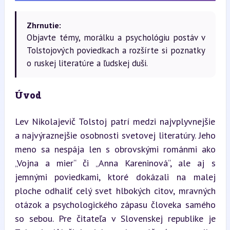
Zhrnutie:
Objavte témy, morálku a psychológiu postáv v
Tolstojových poviedkach a rozšírte si poznatky
o ruskej literatúre a ľudskej duši.
Úvod
Lev Nikolajevič Tolstoj patrí medzi najvplyvnejšie 
a najvýraznejšie osobnosti svetovej literatúry. Jeho 
meno sa nespája len s obrovskými románmi ako 
„Vojna a mier“ či „Anna Kareninová“, ale aj s 
jemnými poviedkami, ktoré dokázali na malej 
ploche odhaliť celý svet hlbokých citov, mravných 
otázok a psychologického zápasu človeka samého 
so sebou. Pre čitateľa v Slovenskej republike je 