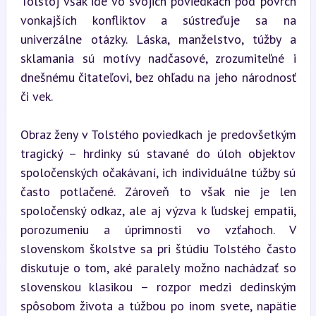
Tolstoj však ide vo svojich poviedkach pod povrch 
vonkajších konfliktov a sústreďuje sa na 
univerzálne otázky. Láska, manželstvo, túžby a 
sklamania sú motívy nadčasové, zrozumiteľné i 
dnešnému čitateľovi, bez ohľadu na jeho národnosť 
či vek.
Obraz ženy v Tolstého poviedkach je predovšetkým 
tragický – hrdinky sú stavané do úloh objektov 
spoločenských očakávaní, ich individuálne túžby sú 
často potlačené. Zároveň to však nie je len 
spoločenský odkaz, ale aj výzva k ľudskej empatii, 
porozumeniu a úprimnosti vo vzťahoch. V 
slovenskom školstve sa pri štúdiu Tolstého často 
diskutuje o tom, aké paralely možno nachádzať so 
slovenskou klasikou – rozpor medzi dedinským 
spôsobom života a túžbou po inom svete, napätie 