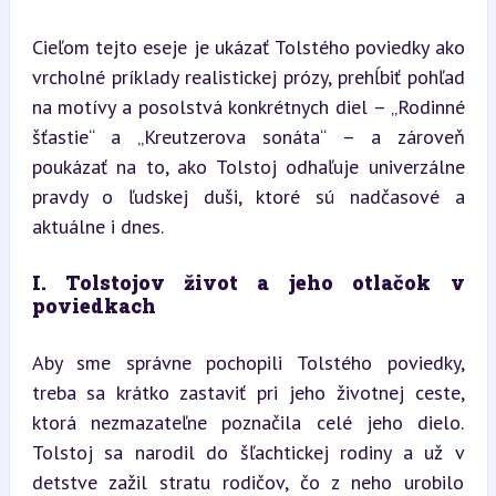
Cieľom tejto eseje je ukázať Tolstého poviedky ako 
vrcholné príklady realistickej prózy, prehĺbiť pohľad 
na motívy a posolstvá konkrétnych diel – „Rodinné 
šťastie“ a „Kreutzerova sonáta“ – a zároveň 
poukázať na to, ako Tolstoj odhaľuje univerzálne 
pravdy o ľudskej duši, ktoré sú nadčasové a 
aktuálne i dnes.
I. Tolstojov život a jeho otlačok v 
poviedkach
Aby sme správne pochopili Tolstého poviedky, 
treba sa krátko zastaviť pri jeho životnej ceste, 
ktorá nezmazateľne poznačila celé jeho dielo. 
Tolstoj sa narodil do šľachtickej rodiny a už v 
detstve zažil stratu rodičov, čo z neho urobilo 