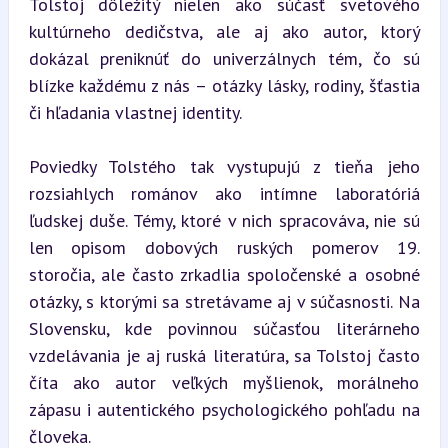
Tolstoj dôležitý nielen ako súčasť svetového 
kultúrneho dedičstva, ale aj ako autor, ktorý 
dokázal preniknúť do univerzálnych tém, čo sú 
blízke každému z nás – otázky lásky, rodiny, šťastia 
či hľadania vlastnej identity.
Poviedky Tolstého tak vystupujú z tieňa jeho 
rozsiahlych románov ako intímne laboratóriá 
ľudskej duše. Témy, ktoré v nich spracováva, nie sú 
len opisom dobových ruských pomerov 19. 
storočia, ale často zrkadlia spoločenské a osobné 
otázky, s ktorými sa stretávame aj v súčasnosti. Na 
Slovensku, kde povinnou súčasťou literárneho 
vzdelávania je aj ruská literatúra, sa Tolstoj často 
číta ako autor veľkých myšlienok, morálneho 
zápasu i autentického psychologického pohľadu na 
človeka.