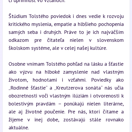
či úprimnosť vo vzťahoch.
Štúdium Tolstého poviedok i dnes vedie k rozvoju 
kritického myslenia, empatie a hlbšieho pochopenia 
samých seba i druhých. Práve to je ich najväčším 
odkazom pre čitateľa nielen v slovenskom 
školskom systéme, ale v celej našej kultúre.
Osobne vnímam Tolstého pohľad na lásku a šťastie 
ako výzvu na hlboké zamyslenie nad vlastným 
životom, hodnotami i vzťahmi. Poviedky ako 
„Rodinné šťastie“ a „Kreutzerova sonáta“ nás učia 
obozretnosti voči vlastným ilúziám i otvorenosti k 
bolestivým pravdám – ponúkajú nielen literárne, 
ale aj životné poučenie. Pre nás, ktorí čítame a 
žijeme v inej dobe, zostávajú stále rovnako 
aktuálne.