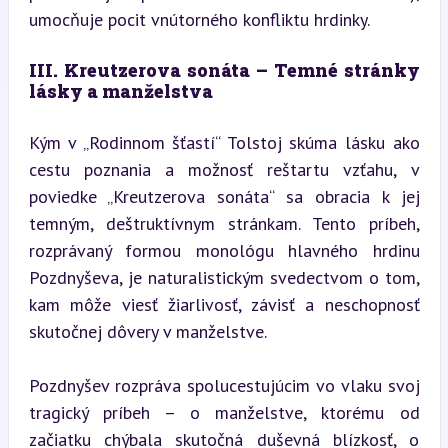
umocňuje pocit vnútorného konfliktu hrdinky.
III. Kreutzerova sonáta – Temné stránky 
lásky a manželstva
Kým v „Rodinnom šťastí“ Tolstoj skúma lásku ako 
cestu poznania a možnosť reštartu vzťahu, v 
poviedke „Kreutzerova sonáta“ sa obracia k jej 
temným, deštruktívnym stránkam. Tento príbeh, 
rozprávaný formou monológu hlavného hrdinu 
Pozdnyševa, je naturalistickým svedectvom o tom, 
kam môže viesť žiarlivosť, závisť a neschopnosť 
skutočnej dôvery v manželstve.
Pozdnyšev rozpráva spolucestujúcim vo vlaku svoj 
tragický príbeh – o manželstve, ktorému od 
začiatku chýbala skutočná duševná blízkosť, o 