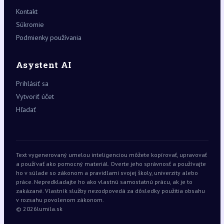
Kontakt
Súkromie
Podmienky používania
Asystent AI
Prihlásiť sa
Vytvoriť účet
Hľadať
Text vygenerovaný umelou inteligenciou môžete kopírovať, upravovať
a používať ako pomocný materiál. Overte jeho správnosť a používajte
ho v súlade so zákonom a pravidlami svojej školy, univerzity alebo
práce. Nepredkladajte ho ako vlastnú samostatnú prácu, ak je to
zakázané. Vlastník služby nezodpovedá za dôsledky použitia obsahu
v rozsahu povolenom zákonom.
© 2026
lumila.sk