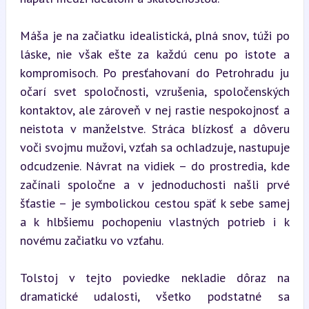
Máša je na začiatku idealistická, plná snov, túži po 
láske, nie však ešte za každú cenu po istote a 
kompromisoch. Po presťahovaní do Petrohradu ju 
očarí svet spoločnosti, vzrušenia, spoločenských 
kontaktov, ale zároveň v nej rastie nespokojnosť a 
neistota v manželstve. Stráca blízkosť a dôveru 
voči svojmu mužovi, vzťah sa ochladzuje, nastupuje 
odcudzenie. Návrat na vidiek – do prostredia, kde 
začínali spoločne a v jednoduchosti našli prvé 
šťastie – je symbolickou cestou späť k sebe samej 
a k hlbšiemu pochopeniu vlastných potrieb i k 
novému začiatku vo vzťahu.
Tolstoj v tejto poviedke nekladie dôraz na 
dramatické udalosti, všetko podstatné sa 