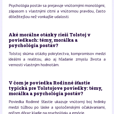
Psychológia postáv sa prejavuje vnútornými monológmi,
zápasom s vlastnými citmi a vnútornou pravdou, často
dôležitejšou než vonkajšie udalosti.
Aké morálne otázky rieši Tolstoj v
poviedkach: témy, morálka a
psychológia postáv?
Tolstoj skúma otázky pokrytectva, kompromisov medzi
ideálmi a realitou, ako aj hľadanie zmyslu života a
vernosti vlastným hodnotám.
V čom je poviedka Rodinné šťastie
typická pre Tolstojove poviedky: témy,
morálka a psychológia postáv?
Poviedka Rodinné šťastie ukazuje vnútorný boj hrdinky
medzi túžbou po láske a spoločenskými očakávaniami,
pričom dôraz kladie na psychológiu a emócie.