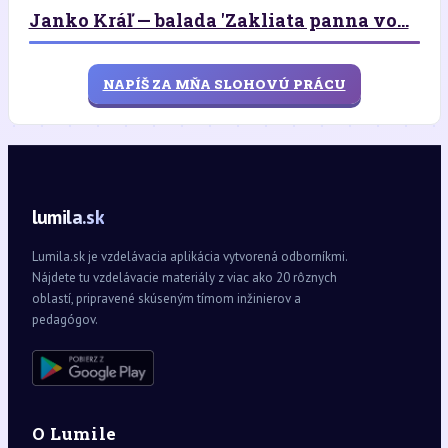
Janko Kráľ — balada 'Zakliata panna vo...
NAPÍŠ ZA MŇA SLOHOVÚ PRÁCU
lumila.sk
Lumila.sk je vzdelávacia aplikácia vytvorená odborníkmi.
Nájdete tu vzdelávacie materiály z viac ako 20 rôznych
oblastí, pripravené skúseným tímom inžinierov a
pedagógov.
O Lumile