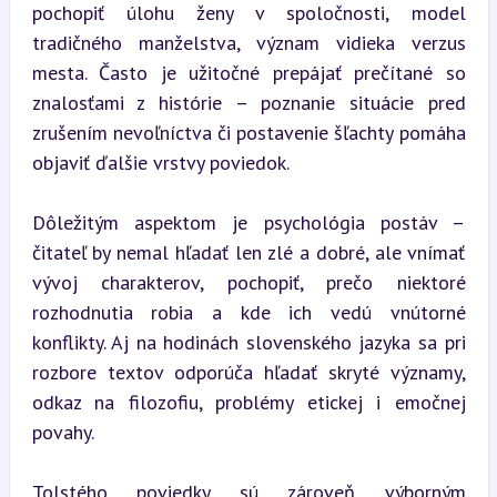
pochopiť úlohu ženy v spoločnosti, model 
tradičného manželstva, význam vidieka verzus 
mesta. Často je užitočné prepájať prečítané so 
znalosťami z histórie – poznanie situácie pred 
zrušením nevoľníctva či postavenie šľachty pomáha 
objaviť ďalšie vrstvy poviedok.
Dôležitým aspektom je psychológia postáv – 
čitateľ by nemal hľadať len zlé a dobré, ale vnímať 
vývoj charakterov, pochopiť, prečo niektoré 
rozhodnutia robia a kde ich vedú vnútorné 
konflikty. Aj na hodinách slovenského jazyka sa pri 
rozbore textov odporúča hľadať skryté významy, 
odkaz na filozofiu, problémy etickej i emočnej 
povahy.
Tolstého poviedky sú zároveň výborným 