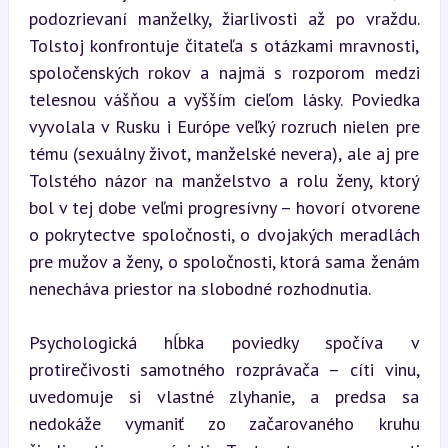
podozrievaní manželky, žiarlivosti až po vraždu. 
Tolstoj konfrontuje čitateľa s otázkami mravnosti, 
spoločenských rokov a najmä s rozporom medzi 
telesnou vášňou a vyšším cieľom lásky. Poviedka 
vyvolala v Rusku i Európe veľký rozruch nielen pre 
tému (sexuálny život, manželské nevera), ale aj pre 
Tolstého názor na manželstvo a rolu ženy, ktorý 
bol v tej dobe veľmi progresívny – hovorí otvorene 
o pokrytectve spoločnosti, o dvojakých meradlách 
pre mužov a ženy, o spoločnosti, ktorá sama ženám 
nenecháva priestor na slobodné rozhodnutia.
Psychologická hĺbka poviedky spočíva v 
protirečivosti samotného rozprávača – cíti vinu, 
uvedomuje si vlastné zlyhanie, a predsa sa 
nedokáže vymaniť zo začarovaného kruhu 