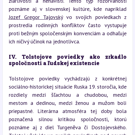
žiarlivosti a nenávisti. Tento typ rozorvanosti 
poznáme aj v slovenskej kultúre, kde napríklad 
Jozef Gregor Tajovský
 vo svojich poviedkach z 
prostredia rodinných konfliktov často vystupuje 
proti bežným spoločenským konvenciám a odhaľuje 
ich ničivý účinok na jednotlivca.
IV. Tolstojove poviedky ako zrkadlo 
spoločnosti a ľudskej existencie
Tolstojove poviedky vychádzajú z konkrétnej 
sociálno-historickej situácie Ruska 19. storočia, kde 
rozdiely medzi šľachtou a chudobou, medzi 
mestom a dedinou, medzi ženou a mužom boli 
priepastné. Literárna atmosféra tej doby bola 
poznačená silnou kritikou spoločnosti, ktorú 
poznáme aj z diel Turgeněva či Dostojevského. 