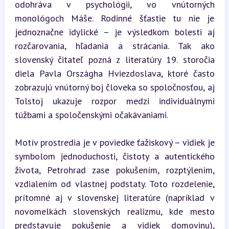
odohráva v psychológii, vo vnútorných 
monológoch Máše. Rodinné šťastie tu nie je 
jednoznačne idylické – je výsledkom bolesti aj 
rozčarovania, hľadania a strácania. Tak ako 
slovenský čitateľ pozná z literatúry 19. storočia 
diela Pavla Országha Hviezdoslava, ktoré často 
zobrazujú vnútorný boj človeka so spoločnosťou, aj 
Tolstoj ukazuje rozpor medzi individuálnymi 
túžbami a spoločenskými očakávaniami.
Motív prostredia je v poviedke ťažiskový – vidiek je 
symbolom jednoduchosti, čistoty a autentického 
života, Petrohrad zase pokušením, rozptýlením, 
vzdialením od vlastnej podstaty. Toto rozdelenie, 
prítomné aj v slovenskej literatúre (napríklad v 
novomelkách slovenských realizmu, kde mesto 
predstavuje pokušenie a vidiek domovinu), 