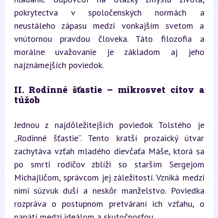
pokrytectva v spoločenských normách a 
neustáleho zápasu medzi vonkajším svetom a 
vnútornou pravdou človeka. Táto filozofia a 
morálne uvažovanie je základom aj jeho 
najznámejších poviedok.
II. Rodinné šťastie – mikrosvet citov a 
túžob
Jednou z najdôležitejších poviedok Tolstého je 
„Rodinné šťastie“. Tento kratší prozaický útvar 
zachytáva vzťah mladého dievčaťa Máše, ktorá sa 
po smrti rodičov zblíži so starším Sergejom 
Michajličom, správcom jej záležitostí. Vzniká medzi 
nimi súzvuk duší a neskôr manželstvo. Poviedka 
rozpráva o postupnom pretváraní ich vzťahu, o 
napätí medzi ideálom a skutočnosťou.