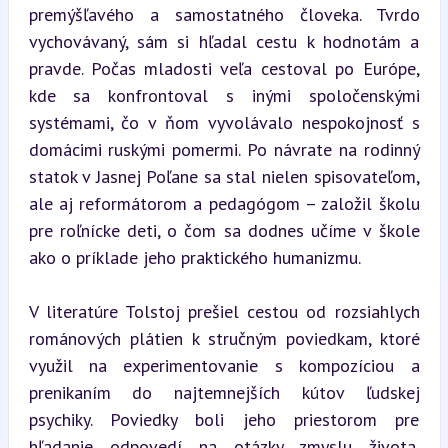
premýšľavého a samostatného človeka. Tvrdo 
vychovávaný, sám si hľadal cestu k hodnotám a 
pravde. Počas mladosti veľa cestoval po Európe, 
kde sa konfrontoval s inými spoločenskými 
systémami, čo v ňom vyvolávalo nespokojnosť s 
domácimi ruskými pomermi. Po návrate na rodinný 
statok v Jasnej Poľane sa stal nielen spisovateľom, 
ale aj reformátorom a pedagógom – založil školu 
pre roľnícke deti, o čom sa dodnes učíme v škole 
ako o príklade jeho praktického humanizmu.
V literatúre Tolstoj prešiel cestou od rozsiahlych 
románových plátien k stručným poviedkam, ktoré 
využil na experimentovanie s kompozíciou a 
prenikaním do najtemnejších kútov ľudskej 
psychiky. Poviedky boli jeho priestorom pre 
hľadanie odpovedí na otázky zmyslu života, 