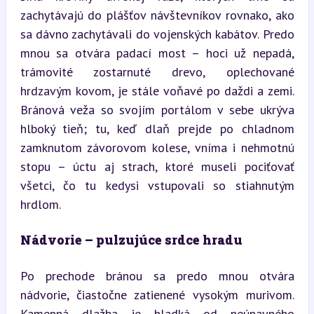
zachytávajú do plášťov návštevníkov rovnako, ako 
sa dávno zachytávali do vojenských kabátov. Predo 
mnou sa otvára padací most – hoci už nepadá, 
trámovité zostarnuté drevo, oplechované 
hrdzavým kovom, je stále voňavé po daždi a zemi. 
Bránová veža so svojím portálom v sebe ukrýva 
hlboký tieň; tu, keď dlaň prejde po chladnom 
zamknutom závorovom kolese, vníma i nehmotnú 
stopu – úctu aj strach, ktoré museli pociťovať 
všetci, čo tu kedysi vstupovali so stiahnutým 
hrdlom.
Nádvorie – pulzujúce srdce hradu
Po prechode bránou sa predo mnou otvára 
nádvorie, čiastočne zatienené vysokým murivom. 
Kamenná dlažba je hladká od neúnavného 