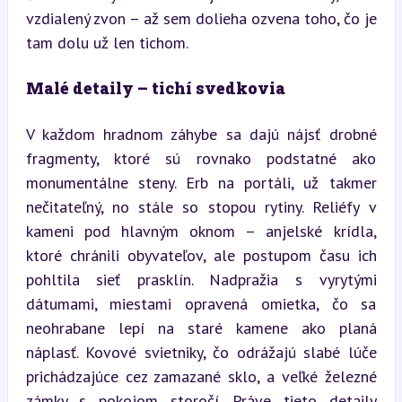
vzdialený zvon – až sem dolieha ozvena toho, čo je 
tam dolu už len tichom.
Malé detaily – tichí svedkovia
V každom hradnom záhybe sa dajú nájsť drobné 
fragmenty, ktoré sú rovnako podstatné ako 
monumentálne steny. Erb na portáli, už takmer 
nečitateľný, no stále so stopou rytiny. Reliéfy v 
kameni pod hlavným oknom – anjelské krídla, 
ktoré chránili obyvateľov, ale postupom času ich 
pohltila sieť prasklín. Nadpražia s vyrytými 
dátumami, miestami opravená omietka, čo sa 
neohrabane lepí na staré kamene ako planá 
náplasť. Kovové svietniky, čo odrážajú slabé lúče 
prichádzajúce cez zamazané sklo, a veľké železné 
zámky s pokojom storočí. Práve tieto detaily 