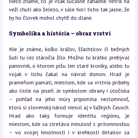
niečo známe, čo je však súčasne záhadné. Vetrík na 
veži chutí ako železo, v sále horí ticho tak jasne, že 
by ho človek mohol chytiť do dlane.
Symbolika a história – obraz vrství
Nie je známe, koľko kráľov, šľachticov či bežných 
ľudí tu cez stáročia žilo. Možno tu krátko prebýval 
panovník, o ktorom píšu len staré kroniky, alebo tu 
vojak v tichu čakal na návrat domov. Hrad je 
prameňom pamäti, miestom, kde sa vrstvia príbehy 
ako lístie na jeseň. Je symbolom obrany i útočiska 
– pohľad na jeho múry pripomína nezlomnosť, 
ktorú si slovenský národ niesol aj v ťažkých časoch. 
Hrad ako taký formuje identitu regiónu, je 
miestom, kde sa stretáva minulosť s prítomnosťou 
– vo svojej hmotnosti i v krehkosti detailov sa 