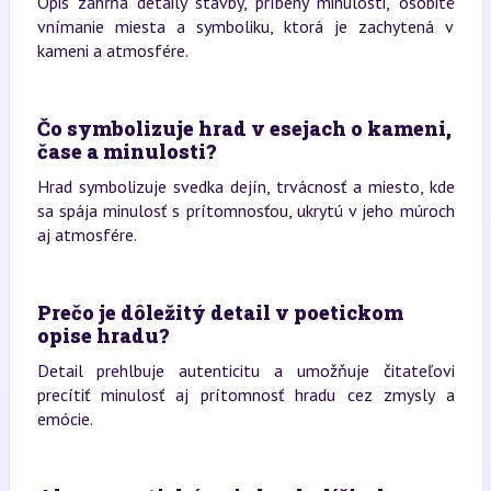
Opis zahŕňa detaily stavby, príbehy minulosti, osobité
vnímanie miesta a symboliku, ktorá je zachytená v
kameni a atmosfére.
Čo symbolizuje hrad v esejach o kameni,
čase a minulosti?
Hrad symbolizuje svedka dejín, trvácnosť a miesto, kde
sa spája minulosť s prítomnosťou, ukrytú v jeho múroch
aj atmosfére.
Prečo je dôležitý detail v poetickom
opise hradu?
Detail prehlbuje autenticitu a umožňuje čitateľovi
precítiť minulosť aj prítomnosť hradu cez zmysly a
emócie.