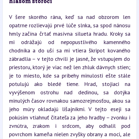
hlasom storočí
V šere skorého rána, keď sa nad obzorom len 
opatrne rozlievajú prvé lúče slnka, sa spod nánosu 
hmly začína črtať masívna silueta hradu. Kroky sa 
mi odrážajú od nepopustlivého kamenného 
chodníka a do uší sa mi vtiera škripot kovaného 
zábradlia – v tejto chvíli je jasné, že vstupujem do 
priestoru, ktorý je viac než len zhluk dávnych stien; 
je to miesto, kde sa príbehy minulosti ešte stále 
potulujú ako bledé tiene. Hrad, stojiaci na 
vyvýšenom ostrohu nad dedinou, sa dotýka 
minulých časov rovnakou samozrejmosťou, akou sa 
jeho múry okladajú lišajníkmi. V tejto eseji sa 
pokúsim vtiahnuť čitateľa za jeho hradby – zvonku i 
zvnútra, zrakom i srdcom, aby odhalil pod 
povrchom kameňa nielen zvyšky obrany a moci, ale 