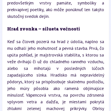
predovšetkým vrstvy pamäte, symboliky a 
prekvapivej poetiky, akú môže ponúknuť len takýto 
skutočný svedok dejín.
Hrad zvonka – silueta večnosti
Keď sa človek pozerá na hrad z údolia, naplno sa 
mu odhalí jeho mohutnosť a pevná stavba. Prvá, čo 
upúta pohľad, je majstrovská stabilita, s ktorou sa 
veže dvíhajú či už do chladného ranného vzduchu, 
alebo sa mihotajú v posledných lúčoch 
zapadajúceho slnka. Hradisko má nepravidelný 
pôdorys, ktorý sa prispôsobuje skalnému podložiu, 
jeho múry pôsobia ako ramená objímajúce 
minulosť. Vápencová vrstva, na povrchu zdrsnená 
vplyvom vetra a dažďa, je miestami pokrytá 
zhlukmi zelenej machovej prikrývky. Obrisy 