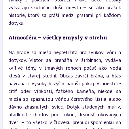
vytvárajú skutočnú dušu miesta – sú ako prášok 
histórie, ktorý sa práši medzi prstami pri každom 
dotyku.
Atmosféra – všetky zmysly v strehu
Na hrade sa mieša nepretržitá hra zvukov, vôní a 
dotykov. Vietor sa preháňa v štrbinách, vydáva 
kvílivé tóny, v tmavých rohoch počuť ako voda 
klesá v starej studni. Občas zavrčí brána, a hlas 
havrana z vysokých výšin naruší pokoj. V priestore 
cítiť odér vlhkosti, ťažkého kameňa, niekde sa 
mieša so spasnutou vôňou čerstvého lístia alebo 
dávno zhasnutých sviec. Dotyk studených murív, 
hladkosť schodov pod rukou, drsnosť okovaných 
dverí – to všetko v človeku prebudí spomienku na 