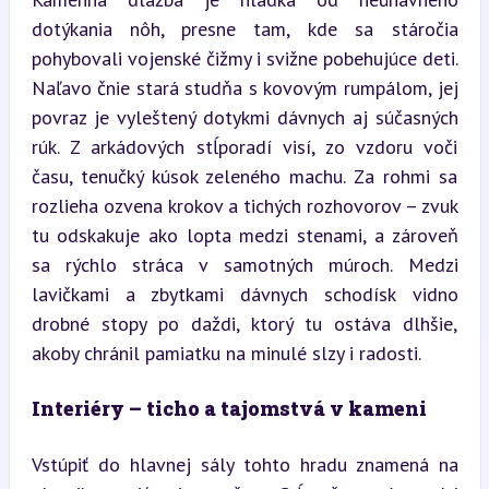
dotýkania nôh, presne tam, kde sa stáročia 
pohybovali vojenské čižmy i svižne pobehujúce deti. 
Naľavo čnie stará studňa s kovovým rumpálom, jej 
povraz je vyleštený dotykmi dávnych aj súčasných 
rúk. Z arkádových stĺporadí visí, zo vzdoru voči 
času, tenučký kúsok zeleného machu. Za rohmi sa 
rozlieha ozvena krokov a tichých rozhovorov – zvuk 
tu odskakuje ako lopta medzi stenami, a zároveň 
sa rýchlo stráca v samotných múroch. Medzi 
lavičkami a zbytkami dávnych schodísk vidno 
drobné stopy po daždi, ktorý tu ostáva dlhšie, 
akoby chránil pamiatku na minulé slzy i radosti.
Interiéry – ticho a tajomstvá v kameni
Vstúpiť do hlavnej sály tohto hradu znamená na 