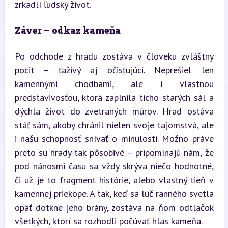
zrkadlí ľudský život.
Záver – odkaz kameňa
Po odchode z hradu zostáva v človeku zvláštny 
pocit – ťaživý aj očisťujúci. Neprešiel len 
kamennými chodbami, ale i vlastnou 
predstavivosťou, ktorá zaplnila ticho starých sál a 
dýchla život do zvetraných múrov. Hrad ostáva 
stáť sám, akoby chránil nielen svoje tajomstvá, ale 
i našu schopnosť snívať o minulosti. Možno práve 
preto sú hrady tak pôsobivé – pripomínajú nám, že 
pod nánosmi času sa vždy skrýva niečo hodnotné, 
či už je to fragment histórie, alebo vlastný tieň v 
kamennej priekope. A tak, keď sa lúč ranného svetla 
opäť dotkne jeho brány, zostáva na ňom odtlačok 
všetkých, ktorí sa rozhodli počúvať hlas kameňa.