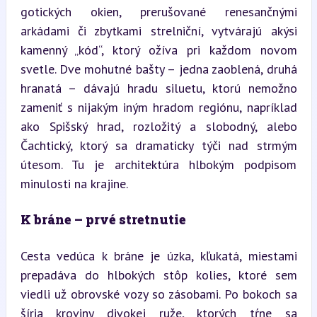
gotických okien, prerušované renesančnými 
arkádami či zbytkami strel­niční, vytvárajú akýsi 
kamenný „kód“, ktorý ožíva pri každom novom 
svetle. Dve mohutné bašty – jedna zaoblená, druhá 
hranatá – dávajú hradu siluetu, ktorú nemožno 
zameniť s nijakým iným hradom regiónu, napríklad 
ako Spišský hrad, rozložitý a slobodný, alebo 
Čachtický, ktorý sa dramaticky týči nad strmým 
útesom. Tu je architektúra hlbokým podpisom 
minulosti na krajine.
K bráne – prvé stretnutie
Cesta vedúca k bráne je úzka, kľukatá, miestami 
prepadáva do hlbokých stôp kolies, ktoré sem 
viedli už obrovské vozy so zásobami. Po bokoch sa 
šíria kroviny divokej ruže, ktorých tŕne sa 