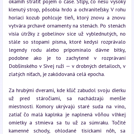
okamih stratiť pojem o čase. Stĺpy, čo nesú vysoký 
klenutý strop, pôsobia hrdo a ochraniteľsky. V rohu 
horiaci kozub pohlcuje tieň, ktorý znovu a znovu 
vytvára prchavé ornamenty na stenách. Po stenách 
visia útržky z gobelínov síce už vyblednutých, no 
stále so stopami písma, ktoré kedysi rozprávalo 
legendy rodu alebo pripomínalo dávne bitky, 
podobne ako je to zachytené v rozprávaní 
Dobšinského v Sivej ruži — v drobných detailoch, v 
zlatých niťach, je zakódovaná celá epocha.
Za hrubými dverami, kde kľúč zabudol svoju dierku 
už pred stáročiami, sa nachádzajú menšie 
miestnosti. Komory ukrývajú staré suda na víno, 
zatiaľ čo malá kaplnka je naplnená vôňou vlhkej 
omietky a stmieva sa tu už za súmraku. Točité 
kamenné schody, ohlodané tisíckami nôh, sa 