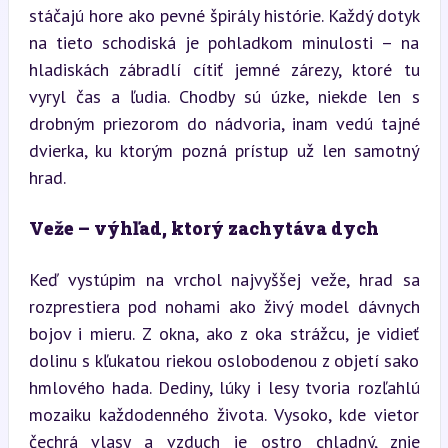
stáčajú hore ako pevné špirály histórie. Každý dotyk 
na tieto schodiská je pohladkom minulosti – na 
hladiskách zábradlí cítiť jemné zárezy, ktoré tu 
vyryl čas a ľudia. Chodby sú úzke, niekde len s 
drobným priezorom do nádvoria, inam vedú tajné 
dvierka, ku ktorým pozná prístup už len samotný 
hrad.
Veže – výhľad, ktorý zachytáva dych
Keď vystúpim na vrchol najvyššej veže, hrad sa 
rozprestiera pod nohami ako živý model dávnych 
bojov i mieru. Z okna, ako z oka strážcu, je vidieť 
dolinu s kľukatou riekou oslobodenou z objetí sako 
hmlového hada. Dediny, lúky i lesy tvoria rozľahlú 
mozaiku každodenného života. Vysoko, kde vietor 
čechrá vlasy a vzduch je ostro chladný, znie 